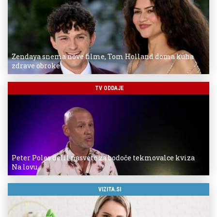
Zendaya snema nove filme, Tom Holland doma kuha
zdrave obroke
TV ODDAJE
Peter Poles delil nasvete za bodoče tekmovalce kviza
Na lovu
VIZITA.SI