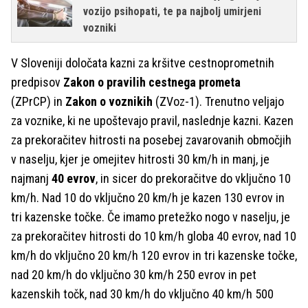
vozijo psihopati, te pa najbolj umirjeni
vozniki
V Sloveniji določata kazni za kršitve cestnoprometnih
predpisov
Zakon o pravilih cestnega prometa
(ZPrCP) in
Zakon o voznikih
(ZVoz-1). Trenutno veljajo
za voznike, ki ne upoštevajo pravil, naslednje kazni. Kazen
za prekoračitev hitrosti na posebej zavarovanih območjih
v naselju, kjer je omejitev hitrosti 30 km/h in manj, je
najmanj
40 evrov
, in sicer do prekoračitve do vključno 10
km/h. Nad 10 do vključno 20 km/h je kazen 130 evrov in
tri kazenske točke. Če imamo pretežko nogo v naselju, je
za prekoračitev hitrosti do 10 km/h globa 40 evrov, nad 10
km/h do vključno 20 km/h 120 evrov in tri kazenske točke,
nad 20 km/h do vključno 30 km/h 250 evrov in pet
kazenskih točk, nad 30 km/h do vključno 40 km/h 500