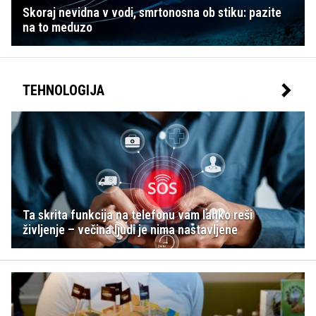
Skoraj nevidna v vodi, smrtonosna ob stiku: pazite
na to meduzo
TEHNOLOGIJA
Ta skrita funkcija na telefonu vam lahko reši
življenje – večina ljudi je nima nastavljene