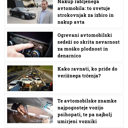
Nakup rabljenega
avtomobila: to svetuje
strokovnjak za izbiro in
nakup avta
Ogrevani avtomobilski
sedeži so skrita nevarnost
za moško plodnost in
denarnico
Kako ravnati, ko pride do
verižnega trčenja?
Te avtomobilske znamke
najpogosteje vozijo
psihopati, te pa najbolj
umirjeni vozniki