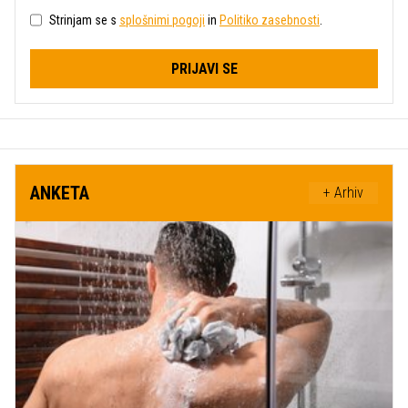
Strinjam se s
splošnimi pogoji
in
Politiko zasebnosti
.
PRIJAVI SE
ANKETA
+ Arhiv