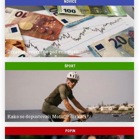
NOVICE
Državna srebrnina pod eno streho?
ŠPORT
Kako so dopustovali MotoGP dirkači?
POPIN