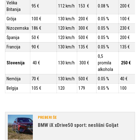
Velika
95 €
112 km/h
153 €
0.08 %
200 €
Britanija
Grčija
100 €
130 km/h
200 €
0.05 %
100 €
Nizozemska
186 €
120 km/h
300 €
0.05 %
230 €
Španija
50 €
120 km/h
500 €
0.05 %
200 €
Francija
90 €
130 km/h
135 €
0.05 %
135 €
0,5
Slovenija
40 €
130 km/h
300 €
promila
250 €
alkohola
Nemčija
70 €
130 km/h
500 €
0.05 %
40 €
Belgija
105 €
120
179
0.05 %
100
PREBERI ŠE
BMW iX xDrive50 sport: neslišni Goljat