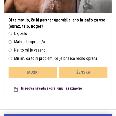
Bi te motilo, če bi partner uporabljal eno brisačo za vse
(obraz, telo, noge)?
Da, zelo
Malo, a bi sprejel/a
Ne, to mi je vseeno
Mislim, da to ni problem, če je brisača redno oprana
MOŠKI
ŽENSKA
Njegova navada skoraj uničila razmerje