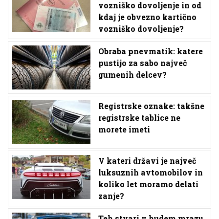
vozniško dovoljenje in od
kdaj je obvezno kartično
vozniško dovoljenje?
Obraba pnevmatik: katere
pustijo za sabo največ
gumenih delcev?
Registrske oznake: takšne
registrske tablice ne
morete imeti
V kateri državi je največ
luksuznih avtomobilov in
koliko let moramo delati
zanje?
Teh stvari v hudem mrazu