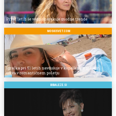
Pri 61 letih še vedno narekuje modne trende
MOSKISVET.COM
Igralka pri 51 letih navdušuje v kopalkah: z možem
uživa v romantičnem poletju
BIBALEZE.SI