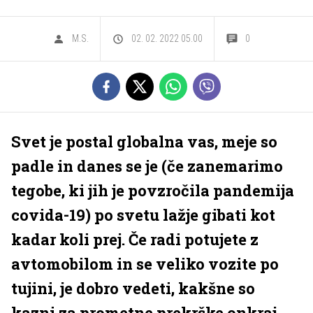
M.S.
02. 02. 2022 05.00
0
Svet je postal globalna vas, meje so
padle in danes se je (če zanemarimo
tegobe, ki jih je povzročila pandemija
covida-19) po svetu lažje gibati kot
kadar koli prej. Če radi potujete z
avtomobilom in se veliko vozite po
tujini, je dobro vedeti, kakšne so
kazni za prometne prekrške onkraj