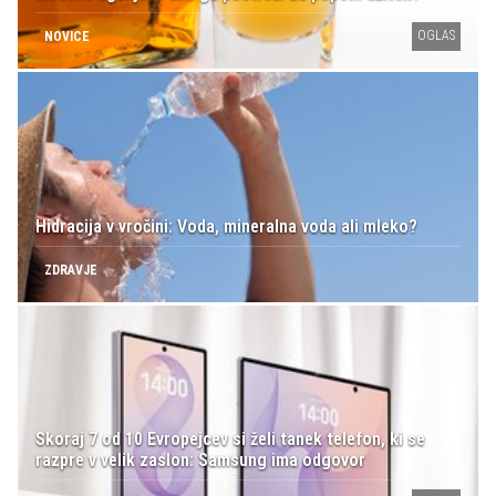
OGLAS
NOVICE
Hidracija v vročini: Voda, mineralna voda ali mleko?
ZDRAVJE
Skoraj 7 od 10 Evropejcev si želi tanek telefon, ki se
razpre v velik zaslon: Samsung ima odgovor