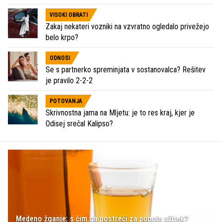
VISOKI OBRATI
Zakaj nekateri vozniki na vzvratno ogledalo privežejo
belo krpo?
ODNOSI
Se s partnerko spreminjata v sostanovalca? Rešitev
je pravilo 2-2-2
POTOVANJA
Skrivnostna jama na Mljetu: je to res kraj, kjer je
Odisej srečal Kalipso?
Medeno žganje: s čim ga postreči za popoln užitek?