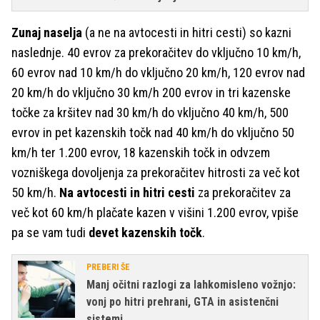
Zunaj naselja
(a ne na avtocesti in hitri cesti) so kazni
naslednje. 40 evrov za prekoračitev do vključno 10 km/h,
60 evrov nad 10 km/h do vključno 20 km/h, 120 evrov nad
20 km/h do vključno 30 km/h 200 evrov in tri kazenske
točke za kršitev nad 30 km/h do vključno 40 km/h, 500
evrov in pet kazenskih točk nad 40 km/h do vključno 50
km/h ter 1.200 evrov, 18 kazenskih točk in odvzem
vozniškega dovoljenja za prekoračitev hitrosti za več kot
50 km/h.
Na avtocesti in hitri cesti
za prekoračitev za
več kot 60 km/h plačate kazen v višini 1.200 evrov, vpiše
pa se vam tudi
devet kazenskih točk
.
PREBERI ŠE
Manj očitni razlogi za lahkomisleno vožnjo:
vonj po hitri prehrani, GTA in asistenčni
sistemi