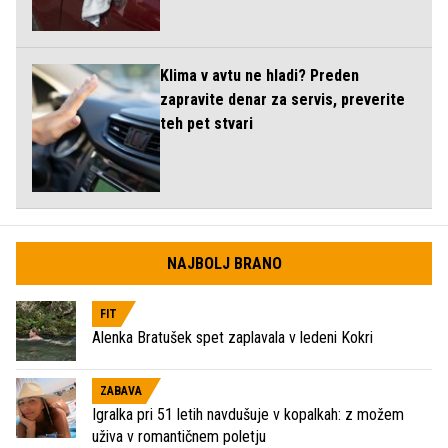
Klima v avtu ne hladi? Preden
zapravite denar za servis, preverite
teh pet stvari
NAJBOLJ BRANO
FIT
Alenka Bratušek spet zaplavala v ledeni Kokri
ZABAVA
Igralka pri 51 letih navdušuje v kopalkah: z možem
uživa v romantičnem poletju