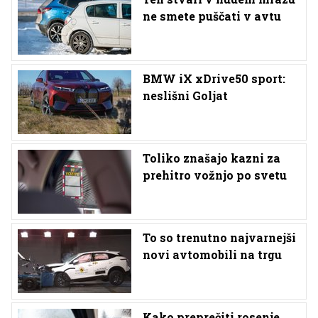
ne smete puščati v avtu
BMW iX xDrive50 sport:
neslišni Goljat
Toliko znašajo kazni za
prehitro vožnjo po svetu
To so trenutno najvarnejši
novi avtomobili na trgu
Kako preprečiti rosenje