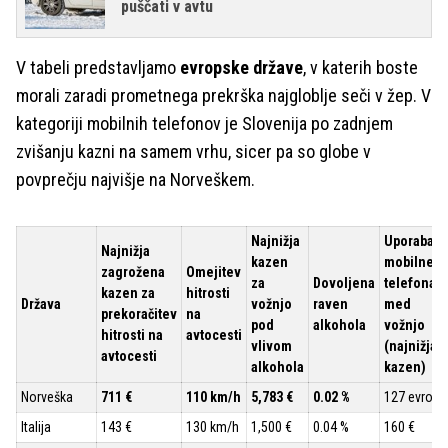
puščati v avtu
V tabeli predstavljamo
evropske države
, v katerih boste
morali zaradi prometnega prekrška najgloblje seči v žep. V
kategoriji mobilnih telefonov je Slovenija po zadnjem
zvišanju kazni na samem vrhu, sicer pa so globe v
povprečju najvišje na Norveškem.
Najnižja
Uporaba
Najnižja
kazen
mobilneg
zagrožena
Omejitev
za
Dovoljena
telefona
kazen za
hitrosti
Država
vožnjo
raven
med
prekoračitev
na
pod
alkohola
vožnjo
hitrosti na
avtocesti
vlivom
(najnižja
avtocesti
alkohola
kazen)
Norveška
711 €
110 km/h
5,783 €
0.02 %
127 evrov
Italija
143 €
130 km/h
1,500 €
0.04 %
160 €