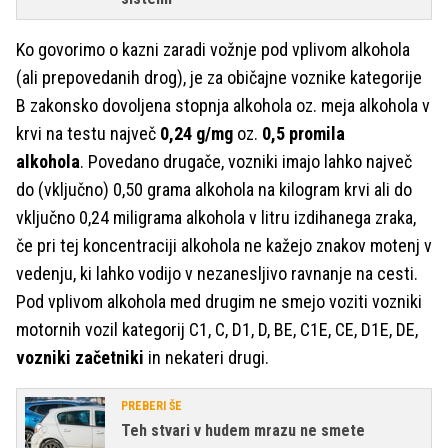
Ko govorimo o kazni zaradi vožnje pod vplivom alkohola
(ali prepovedanih drog), je za običajne voznike kategorije
B zakonsko dovoljena stopnja alkohola oz. meja alkohola v
krvi na testu največ
0,24 g/mg
oz.
0,5 promila
alkohola
. Povedano drugače, vozniki imajo lahko največ
do (vključno) 0,50 grama alkohola na kilogram krvi ali do
vključno 0,24 miligrama alkohola v litru izdihanega zraka,
če pri tej koncentraciji alkohola ne kažejo znakov motenj v
vedenju, ki lahko vodijo v nezanesljivo ravnanje na cesti.
Pod vplivom alkohola med drugim ne smejo voziti vozniki
motornih vozil kategorij C1, C, D1, D, BE, C1E, CE, D1E, DE,
vozniki začetniki
in nekateri drugi.
PREBERI ŠE
Teh stvari v hudem mrazu ne smete