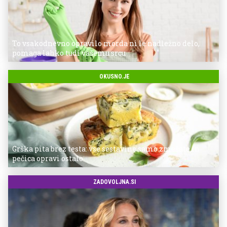
To vsakodnevno opravilo morda ni le nadležno delo,
pomaga lahko tudi vašemu srcu
OKUSNO.JE
Grška pita brez testa: vse sestavine samo zmešate in
pečica opravi ostalo
ZADOVOLJNA.SI