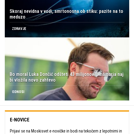
Skoraj nevidna v vodi, smrtonosna ob stiku: pazite na to
meduzo
ZDRAVJE
Bo moral Luka Dončić odšteti 43 milijonov? Anamaria naj
bi vložila novo zahtevo
ODNOSI
E-NOVICE
Prijavi se na Moskisvet e-novičke in bodi na tekočem z lepotnimi in