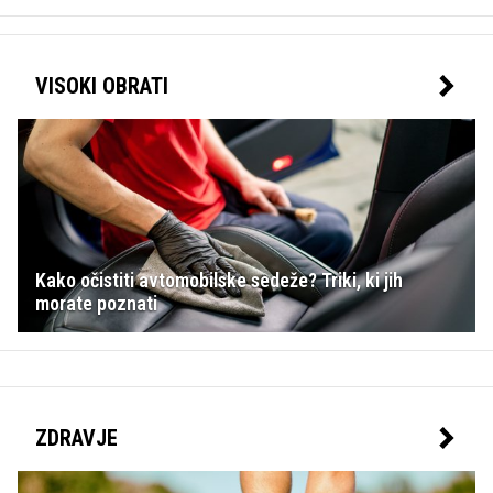
VISOKI OBRATI
Kako očistiti avtomobilske sedeže? Triki, ki jih
morate poznati
ZDRAVJE