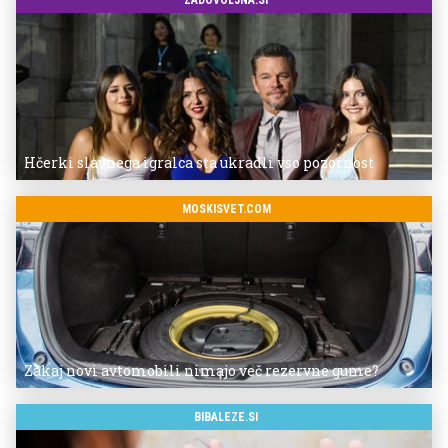
ZADOVOLJNA.SI
Hčerki slavnega igralca sta ukradli vso pozornost
MOSKISVET.COM
Zakaj novi avtomobili nimajo več rezervne gume?
BIBALEZE.SI