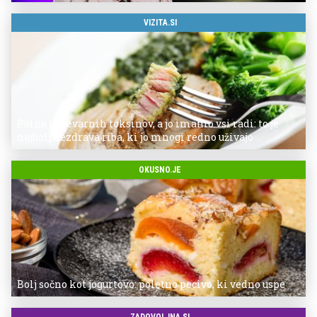
VIZITA.SI
Polna je nevarnih toksinov, a jo imamo vsi radi: to je
najbolj nezdrava riba, ki jo mnogi redno uživajo
OKUSNO.JE
Bolj sočno kot jogurtovo: poletno pecivo, ki vedno uspe