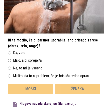
Bi te motilo, če bi partner uporabljal eno brisačo za vse
(obraz, telo, noge)?
Da, zelo
Malo, a bi sprejel/a
Ne, to mi je vseeno
Mislim, da to ni problem, če je brisača redno oprana
MOŠKI
ŽENSKA
Njegova navada skoraj uničila razmerje