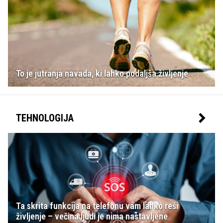
To je jutranja navada, ki lahko podaljša življenje
TEHNOLOGIJA
Ta skrita funkcija na telefonu vam lahko reši
življenje – večina ljudi je nima nastavljene