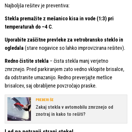
Najboljša rešitev je preventiva:
Stekla premažite z mešanico kisa in vode (1:3) pri
temperaturah do –4 C
.
Uporabite zaščitne prevleke za vetrobransko steklo in
ogledala
(stare nogavice so lahko improvizirana rešitev).
Redno čistite stekla
– čista stekla manj verjetno
zmrznejo. Pred parkiranjem zato vedno vklopite brisalce,
da odstranite umazanijo. Redno preverjajte metlice
brisalcev, saj obrabljene povzročajo praske.
PREBERI ŠE
Zakaj stekla v avtomobilu zmrznejo od
znotraj in kako to rešiti?
Led na notranji strani stekel