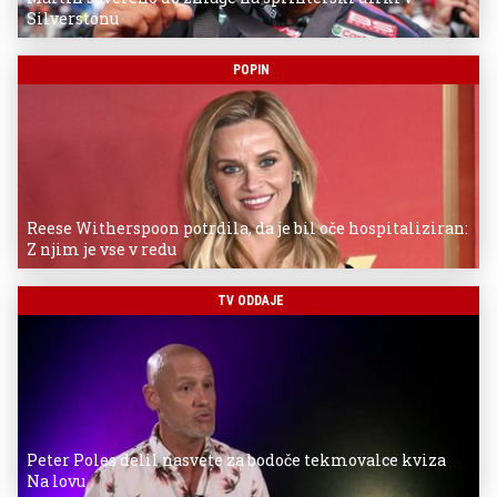
Silverstonu
POPIN
Reese Witherspoon potrdila, da je bil oče hospitaliziran:
Z njim je vse v redu
TV ODDAJE
Peter Poles delil nasvete za bodoče tekmovalce kviza
Na lovu