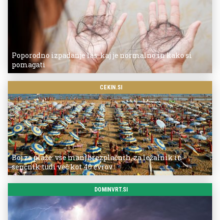
Poporodno izpadanje las: kaj je normalno in kako si
pomagati
CEKIN.SI
Boj za plaže: vse manj brezplačnih, za ležalnik in
senčnik tudi več kot 40 evrov
DOMINVRT.SI