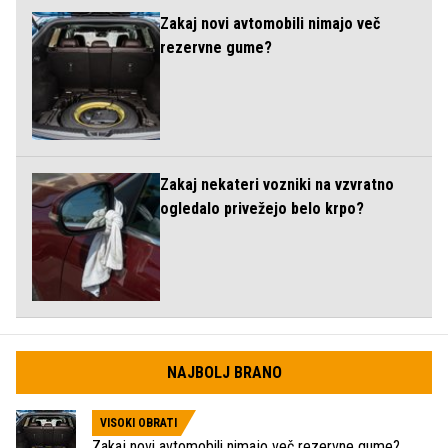
Zakaj novi avtomobili nimajo več
rezervne gume?
Zakaj nekateri vozniki na vzvratno
ogledalo privežejo belo krpo?
NAJBOLJ BRANO
VISOKI OBRATI
Zakaj novi avtomobili nimajo več rezervne gume?