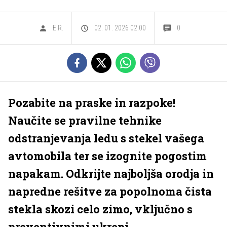
E.R.
02. 01. 2026 02.00
0
Pozabite na praske in razpoke!
Naučite se pravilne tehnike
odstranjevanja ledu s stekel vašega
avtomobila ter se izognite pogostim
napakam. Odkrijte najboljša orodja in
napredne rešitve za popolnoma čista
stekla skozi celo zimo, vključno s
preventivnimi ukrepi.