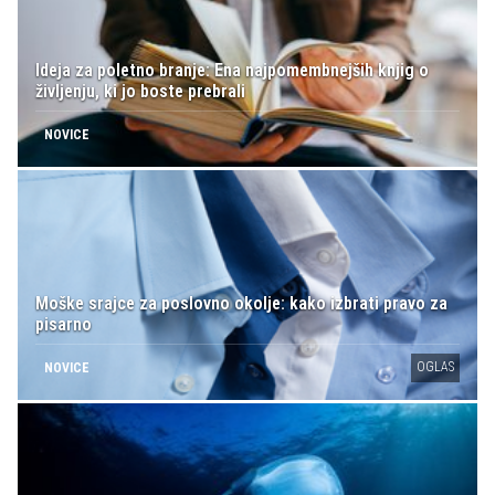
Ideja za poletno branje: Ena najpomembnejših knjig o
življenju, ki jo boste prebrali
NOVICE
Moške srajce za poslovno okolje: kako izbrati pravo za
pisarno
OGLAS
NOVICE