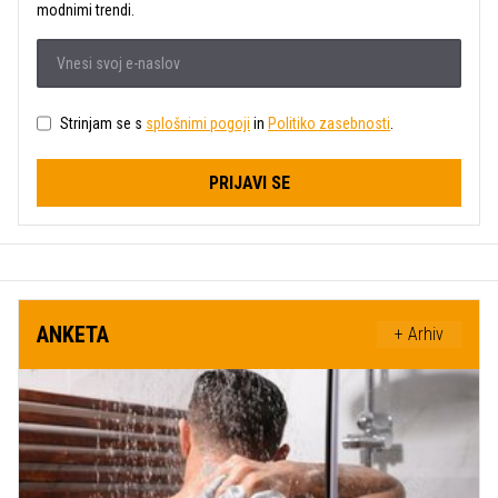
modnimi trendi.
Strinjam se s
splošnimi pogoji
in
Politiko zasebnosti
.
PRIJAVI SE
ANKETA
+ Arhiv