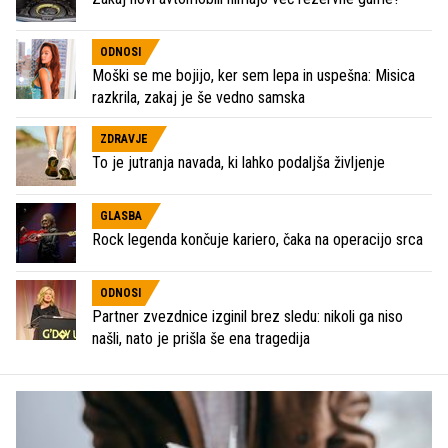
ODNOSI
Moški se me bojijo, ker sem lepa in uspešna: Misica
razkrila, zakaj je še vedno samska
ZDRAVJE
To je jutranja navada, ki lahko podaljša življenje
GLASBA
Rock legenda končuje kariero, čaka na operacijo srca
ODNOSI
Partner zvezdnice izginil brez sledu: nikoli ga niso
našli, nato je prišla še ena tragedija