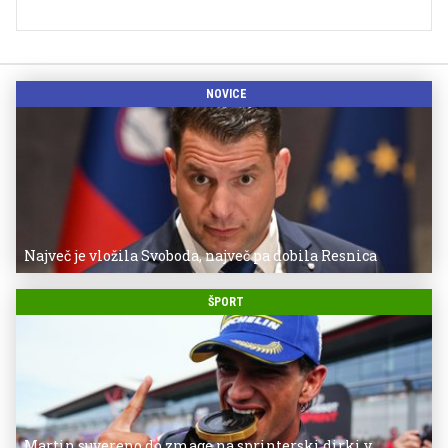
NOVICE
Največ je vložila Svoboda, največ pa dobila Resnica
ŠPORT
Martin suvereno do zmage na sprinterski dirki v