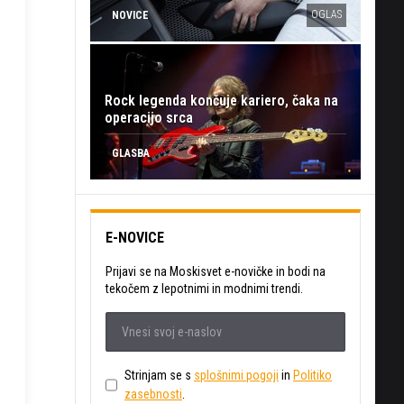
OGLAS
NOVICE
Rock legenda končuje kariero, čaka na
operacijo srca
GLASBA
E-NOVICE
Prijavi se na Moskisvet e-novičke in bodi na
tekočem z lepotnimi in modnimi trendi.
Strinjam se s
splošnimi pogoji
in
Politiko
zasebnosti
.