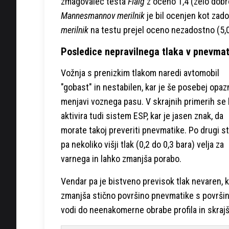
zmagovalec testa
Flaig
z oceno 1,4 (zelo dobr
Mannesmannov merilnik
je bil ocenjen kot zadov
merilnik
na testu prejel oceno nezadostno (5,0
Posledice nepravilnega tlaka v pnevma
Vožnja s prenizkim tlakom naredi avtomobil
"gobast" in nestabilen, kar je še posebej opaz
menjavi voznega pasu. V skrajnih primerih se 
aktivira tudi sistem ESP, kar je jasen znak, da
morate takoj preveriti pnevmatike. Po drugi st
pa nekoliko višji tlak (0,2 do 0,3 bara) velja za
varnega in lahko zmanjša porabo.
Vendar pa je bistveno previsok tlak nevaren, 
zmanjša stično površino pnevmatike s površino,
vodi do neenakomerne obrabe profila in skraj