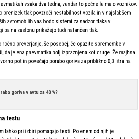
pnevmatikah vsaka dva tedna, vendar to počne le malo voznikov.
ko prenizek tlak povzroči nestabilnost vozila in v najslabšem
ih avtomobilih vas bodo sistemi za nadzor tlaka v
 pa na zaslonu prikažejo tudi natančen tlak.
o ročno preverjanje, še posebej, če opazite spremembe v
i, da je ena pnevmatika bolj izpraznjena kot druge. Že majhna
vorno pot in povečajo porabo goriva za približno 0,3 litra na
orabo goriva v avtu za 40 %?
na testu
m lahko pri izbiri pomagajo testi. Po enem od njih je