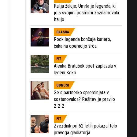
Italija žaluje: Umrla je legenda, ki
je s svojimi pesmimi zaznamovala
Italijo
GLASBA
Rock legenda končuje kariero,
čaka na operacijo srca
FIT
Alenka Bratušek spet zaplavala v
ledeni Kokri
ODNOSI
Se s partnerko spreminjata v
sostanovalca? Rešitev je pravilo
2-2-2
FIT
Zvezdnik pri 62 letih pokazal telo
pravega gladiatorja