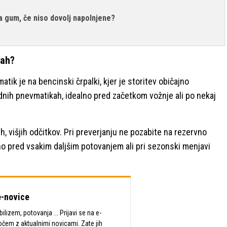
ba gum, če niso dovolj napolnjene?
kah?
atik je na bencinski črpalki, kjer je storitev običajno
ladnih pnevmatikah, idealno pred začetkom vožnje ali po nekaj
ih, višjih odčitkov. Pri preverjanju ne pozabite na rezervno
no pred vsakim daljšim potovanjem ali pri sezonski menjavi
-novice
lizem, potovanja ... Prijavi se na e-
očem z aktualnimi novicami. Zate jih