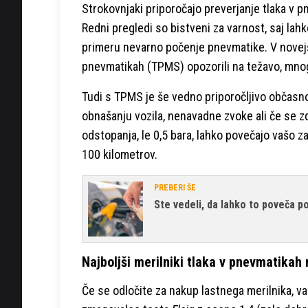
Strokovnjaki priporočajo preverjanje tlaka v 
Redni pregledi so bistveni za varnost, saj lah
primeru nevarno počenje pnevmatike. V novejš
pnevmatikah (TPMS) opozorili na težavo, mnogi
Tudi s TPMS je še vedno priporočljivo občasn
obnašanju vozila, nenavadne zvoke ali če se zd
odstopanja, le 0,5 bara, lahko povečajo vašo za
100 kilometrov.
PREBERI ŠE
Ste vedeli, da lahko to poveča p
Najboljši merilniki tlaka v pnevmatikah 
Če se odločite za nakup lastnega merilnika, va