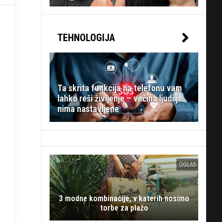
TEHNOLOGIJA
Ta skrita funkcija na telefonu vam
lahko reši življenje – večina ljudi je
nima nastavljene
OGLAS
3 modne kombinacije, v katerih nosimo
torbe za plažo