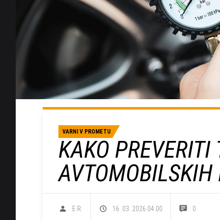
VARNI V PROMETU
KAKO PREVERITI 
AVTOMOBILSKIH
E.R.
16. 03. 2026 04.00
0