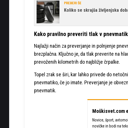
PREBERI ŠE
Koliko se skrajša življenjska do
Kako pravilno preveriti tlak v pnevmati
Najlažji način za preverjanje in polnjenje pnevm
brezplačna. Ključno je, da tlak preverite na h
prevoženih kilometrih do najbližje črpalke.
Topel zrak se širi, kar lahko privede do netočn
pnevmatiko, če jo imate. Preverjanje je obvez
pnevmatik.
Moškisvet.com e
Novice, šport, avtomobi
novičke in bodi na tek