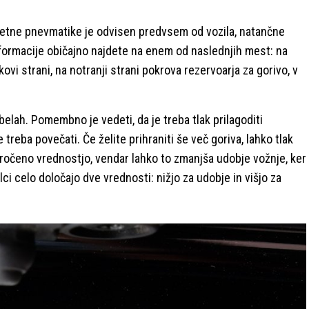
loletne pnevmatike je odvisen predvsem od vozila, natančne
informacije običajno najdete na enem od naslednjih mest: na
kovi strani, na notranji strani pokrova rezervoarja za gorivo, v
belah. Pomembno je vedeti, da je treba tlak prilagoditi
 treba povečati. Če želite prihraniti še več goriva, lahko tlak
oročeno vrednostjo, vendar lahko to zmanjša udobje vožnje, ker
ci celo določajo dve vrednosti: nižjo za udobje in višjo za