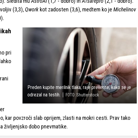
o). Sledita mu
AstroAI
(1,7 - dobro) in
ATsafepro
(2,1 - dobro).
oljiv (3,3),
Qwork
kot zadosten (3,6), medtem ko je
Michelinov
).
tikah
no pri
lahko
rani
Preden kupite merilnik tlaka, raje preverite, kako se je
odrezal na testih.
FOTO: Shutterstock
ker
 kar povzroči slab oprijem, zlasti na mokri cesti. Prav tako
ša življenjsko dobo pnevmatike.