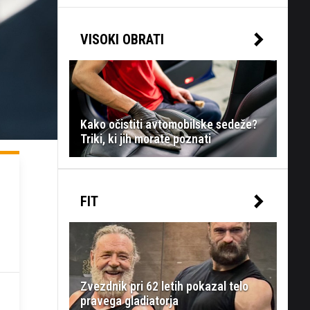
VISOKI OBRATI
Kako očistiti avtomobilske sedeže?
Triki, ki jih morate poznati
FIT
Zvezdnik pri 62 letih pokazal telo
pravega gladiatorja