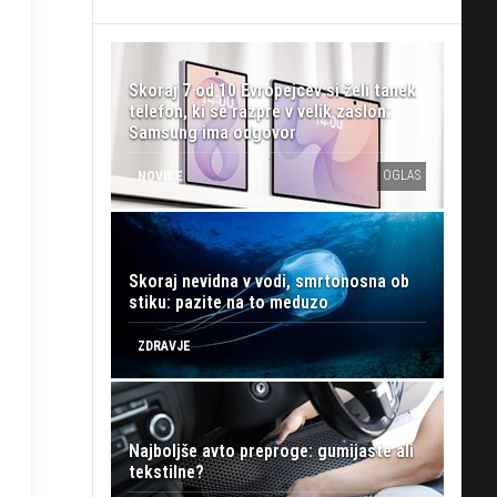
Skoraj 7 od 10 Evropejcev si želi tanek
telefon, ki se razpre v velik zaslon:
Samsung ima odgovor
OGLAS
NOVICE
Skoraj nevidna v vodi, smrtonosna ob
stiku: pazite na to meduzo
ZDRAVJE
Najboljše avto preproge: gumijaste ali
tekstilne?