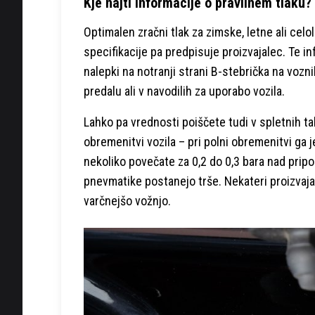
Kje najti informacije o pravilnem tlaku?
Optimalen zračni tlak za zimske, letne ali ce
specifikacije pa predpisuje proizvajalec. Te 
nalepki na notranji strani B-stebrička na vozni
predalu ali v navodilih za uporabo vozila.
Lahko pa vrednosti poiščete tudi v spletnih ta
obremenitvi vozila – pri polni obremenitvi ga je
nekoliko povečate za 0,2 do 0,3 bara nad prip
pnevmatike postanejo trše. Nekateri proizvajal
varčnejšo vožnjo.