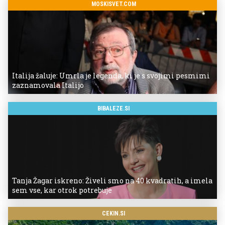
MOSKISVET.COM
Italija žaluje: Umrla je legenda, ki je s svojimi pesmimi
zaznamovala Italijo
BIBALEZE.SI
Tanja Žagar iskreno: Živeli smo na 40 kvadratih, a imela
sem vse, kar otrok potrebuje
CEKIN.SI