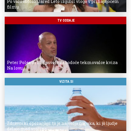
Po valu obtožb: Jared Leto izgubil vlogo v prihajajočem
filmu
TV ODDAJE
Peter Poles delil nasvete za bodoče tekmovalce kviza
Na lovu
VIZITA.SI
Zdravniki opozarjajo: to je največja napaka, ki jo ljudje
delajo med vročino