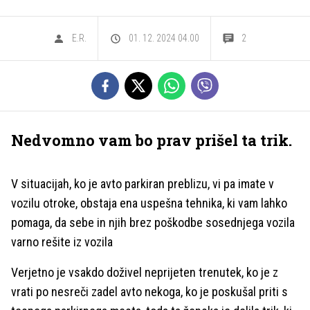
E.R.
01. 12. 2024 04.00
2
Nedvomno vam bo prav prišel ta trik.
V situacijah, ko je avto parkiran preblizu, vi pa imate v
vozilu otroke, obstaja ena uspešna tehnika, ki vam lahko
pomaga, da sebe in njih brez poškodbe sosednjega vozila
varno rešite iz vozila
Verjetno je vsakdo doživel neprijeten trenutek, ko je z
vrati po nesreči zadel avto nekoga, ko je poskušal priti s