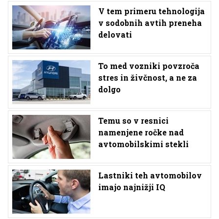
V tem primeru tehnologija
v sodobnih avtih preneha
delovati
To med vozniki povzroča
stres in živčnost, a ne za
dolgo
Temu so v resnici
namenjene ročke nad
avtomobilskimi stekli
Lastniki teh avtomobilov
imajo najnižji IQ