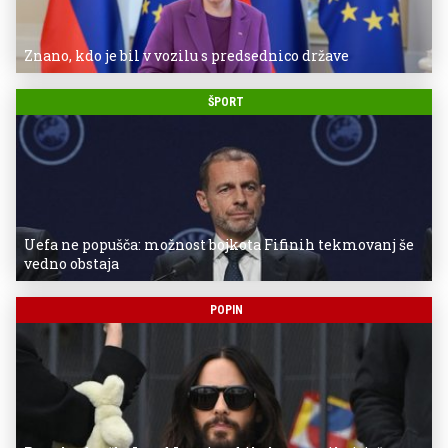
Znano, kdo je bil v vozilu s predsednico države
ŠPORT
Uefa ne popušča: možnost bojkota Fifinih tekmovanj še
vedno obstaja
POPIN