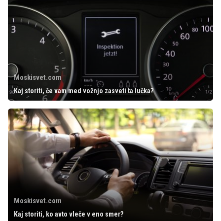
Moskisvet.com
Kaj storiti, če vam med vožnjo zasveti ta lučka?
Moskisvet.com
Kaj storiti, ko avto vleče v eno smer?