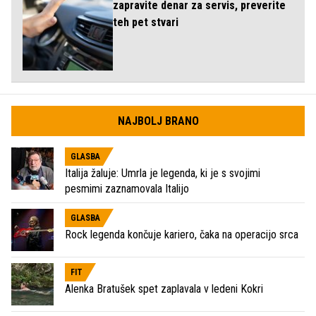
zapravite denar za servis, preverite
teh pet stvari
NAJBOLJ BRANO
GLASBA
Italija žaluje: Umrla je legenda, ki je s svojimi
pesmimi zaznamovala Italijo
GLASBA
Rock legenda končuje kariero, čaka na operacijo srca
FIT
Alenka Bratušek spet zaplavala v ledeni Kokri