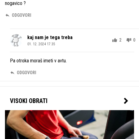
nogavico ?
ODGOVORI
kaj nam je tega treba
2
0
01. 12. 2024 17.35
Pa otroka moraš imeti v avtu.
ODGOVORI
VISOKI OBRATI