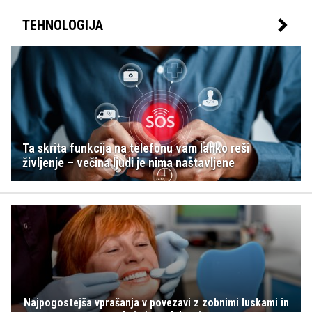
TEHNOLOGIJA
Ta skrita funkcija na telefonu vam lahko reši
življenje – večina ljudi je nima nastavljene
Najpogostejša vprašanja v povezavi z zobnimi luskami in