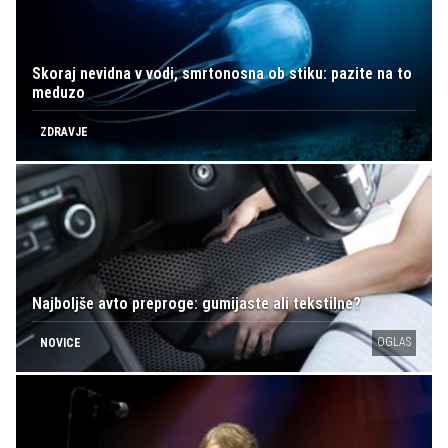
Skoraj nevidna v vodi, smrtonosna ob stiku: pazite na to
meduzo
ZDRAVJE
Najboljše avto preproge: gumijaste ali tekstilne?
OGLAS
NOVICE