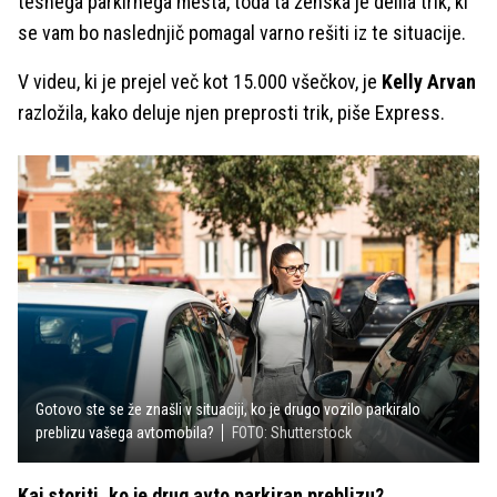
tesnega parkirnega mesta, toda ta ženska je delila trik, ki
se vam bo naslednjič pomagal varno rešiti iz te situacije.
V videu, ki je prejel več kot 15.000 všečkov, je
Kelly Arvan
razložila, kako deluje njen preprosti trik, piše Express.
Gotovo ste se že znašli v situaciji, ko je drugo vozilo parkiralo
preblizu vašega avtomobila?
FOTO: Shutterstock
Kaj storiti, ko je drug avto parkiran preblizu?