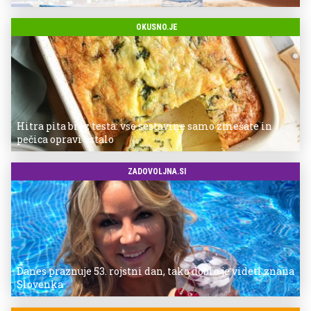
OKUSNO.JE
Hitra pita brez testa: vse sestavine samo zmešate in
pečica opravi ostalo
ZADOVOLJNA.SI
Danes praznuje 53. rojstni dan, tako dobro je videti znana
Slovenka