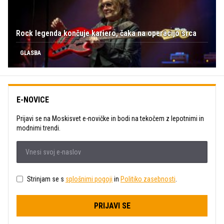
Rock legenda končuje kariero, čaka na operacijo srca
GLASBA
E-NOVICE
Prijavi se na Moskisvet e-novičke in bodi na tekočem z lepotnimi in
modnimi trendi.
Strinjam se s
splošnimi pogoji
in
Politiko zasebnosti
.
PRIJAVI SE