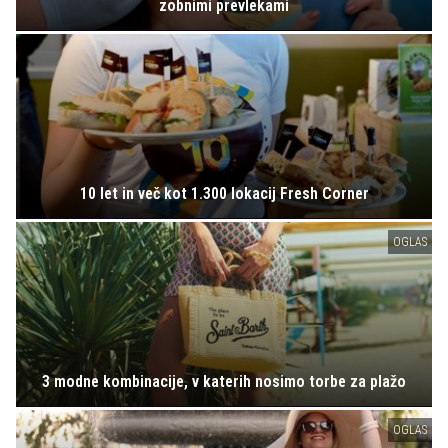
zobnimi prevlekami
10 let in več kot 1.300 lokacij Fresh Corner
OGLAS
3 modne kombinacije, v katerih nosimo torbe za plažo
OGLAS