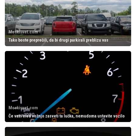
Moskisvet.com
Tako boste preprečili, da bi drugi parkirali preblizu vas
Moskisvet.com
Če vam med vožnjo zasveti ta lučka, nemudoma ustavite vozilo