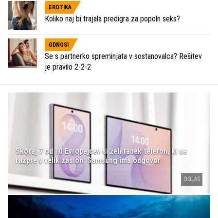
EROTIKA
Koliko naj bi trajala predigra za popoln seks?
ODNOSI
Se s partnerko spreminjata v sostanovalca? Rešitev
je pravilo 2-2-2
Skoraj 7 od 10 Evropejcev si želi tanek telefon, ki se
razpre v velik zaslon: Samsung ima odgovor
OGLAS
NOVICE