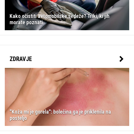
Kako očistiti avtomobilske sedeže? Triki, ki jih
morate poznati
ZDRAVJE
"Koža mi je gorela": bolečina ga je priklenila na
posteljo