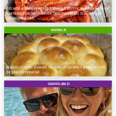
Zdravnik razbija enega največjih mitov: mastna jetra ne
nastanejo zaradi slanine, temveč zaradi živila, ki ga
imamo vsi radi
OKUSNO.JE
Najbolj mehki domači kruhki: priprava v ponvi je trik
za popoln rezultat
ZADOVOLJNA.SI