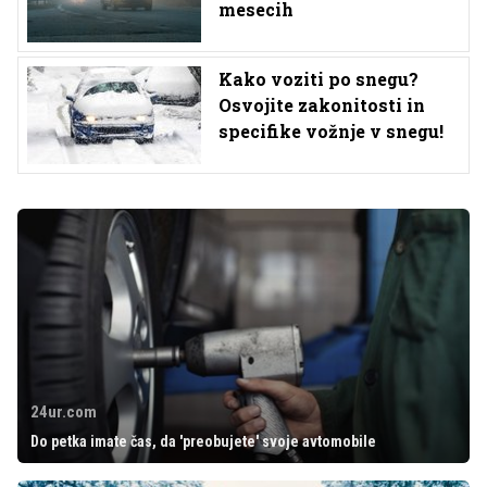
mesecih
Kako voziti po snegu?
Osvojite zakonitosti in
specifike vožnje v snegu!
24ur.com
Do petka imate čas, da 'preobujete' svoje avtomobile