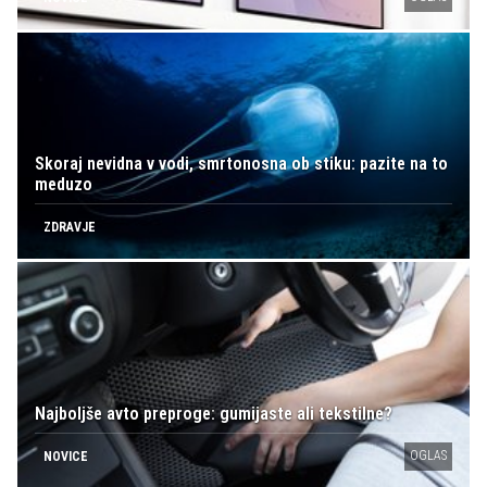
Skoraj nevidna v vodi, smrtonosna ob stiku: pazite na to
meduzo
ZDRAVJE
Najboljše avto preproge: gumijaste ali tekstilne?
OGLAS
NOVICE