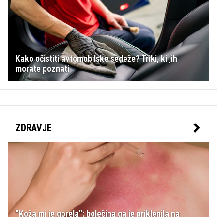
Kako očistiti avtomobilske sedeže? Triki, ki jih
morate poznati
ZDRAVJE
"Koža mi je gorela": bolečina ga je priklenila na