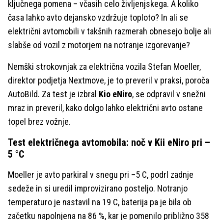
ključnega pomena – včasih celo življenjskega. A koliko
časa lahko avto dejansko vzdržuje toploto? In ali se
električni avtomobili v takšnih razmerah obnesejo bolje ali
slabše od vozil z motorjem na notranje izgorevanje?
Nemški strokovnjak za električna vozila Stefan Moeller,
direktor podjetja Nextmove, je to preveril v praksi, poroča
AutoBild. Za test je izbral
Kio eNiro
, se odpravil v snežni
mraz in preveril, kako dolgo lahko električni avto ostane
topel brez vožnje.
Test električnega avtomobila: noč v Kii eNiro pri –
5 °C
Moeller je avto parkiral v snegu pri –5 C, podrl zadnje
sedeže in si uredil improvizirano posteljo. Notranjo
temperaturo je nastavil na 19 C, baterija pa je bila ob
začetku napolnjena na 86 %, kar je pomenilo približno 358