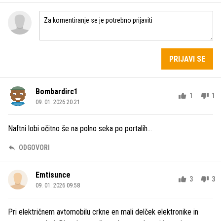
PRIJAVI SE
Bombardirc1
1
1
09. 01. 2026 20.21
Naftni lobi očitno še na polno seka po portalih...
ODGOVORI
Emtisunce
3
3
09. 01. 2026 09.58
Pri električnem avtomobilu crkne en mali delček elektronike in