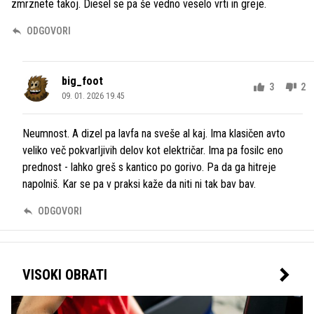
zmrznete takoj. Diesel se pa še vedno veselo vrti in greje.
ODGOVORI
big_foot
3
2
09. 01. 2026 19.45
Neumnost. A dizel pa lavfa na sveše al kaj. Ima klasičen avto
veliko več pokvarljivih delov kot električar. Ima pa fosilc eno
prednost - lahko greš s kantico po gorivo. Pa da ga hitreje
napolniš. Kar se pa v praksi kaže da niti ni tak bav bav.
ODGOVORI
VISOKI OBRATI