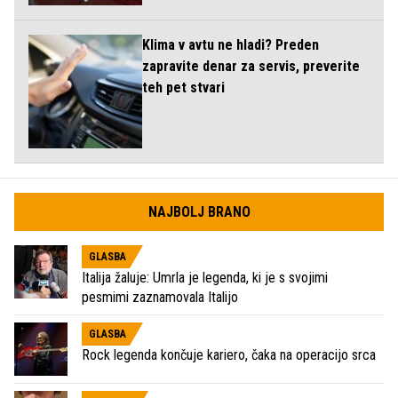
Klima v avtu ne hladi? Preden
zapravite denar za servis, preverite
teh pet stvari
NAJBOLJ BRANO
GLASBA
Italija žaluje: Umrla je legenda, ki je s svojimi
pesmimi zaznamovala Italijo
GLASBA
Rock legenda končuje kariero, čaka na operacijo srca