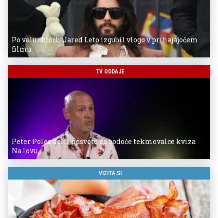
Po valu obtožb: Jared Leto izgubil vlogo v prihajajočem
filmu
TV ODDAJE
Peter Poles delil nasvete za bodoče tekmovalce kviza
Na lovu
VIZITA.SI