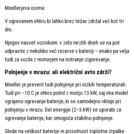
Moellerjeva ocena:
V ogrevanem eNiru bi lahko brez težav zdržal več kot tri
dni.
Njegov nasvet voznikom: v zelo mrzlih dneh se na pot
odpravite z nekoliko več rezerve v bateriji – enako pa velja
tudi za vozila z motorjem na notranje izgorevanje.
Polnjenje v mrazu: ali električni avto zdrži?
Moeller je preveril tudi polnjenje pri nizkih temperaturah.
Tudi pri –10 C je eNiro polnil z močjo 13 kW, saj ima model
vgrajeno ogrevanje baterije, ki se samodejno vklopi pri
polnjenju v mrazu. Del energije (2–3 kW) se uporabi za
ogrevanje baterije, kar omogoča stabilno polnjenje.
Glede na velikost baterije in prisotnost toplotne črpalke