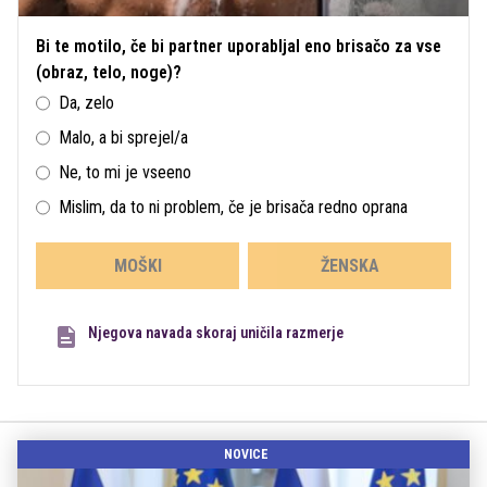
Bi te motilo, če bi partner uporabljal eno brisačo za vse
(obraz, telo, noge)?
Da, zelo
Malo, a bi sprejel/a
Ne, to mi je vseeno
Mislim, da to ni problem, če je brisača redno oprana
MOŠKI
ŽENSKA
Njegova navada skoraj uničila razmerje
NOVICE