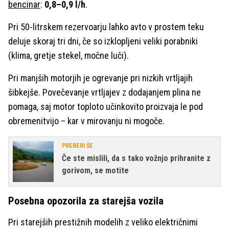
bencinar
:
0,8–0,9 l/h
.
Pri 50-litrskem rezervoarju lahko avto v prostem teku
deluje skoraj tri dni, če so izklopljeni veliki porabniki
(klima, gretje stekel, močne luči).
Pri manjših motorjih je ogrevanje pri nizkih vrtljajih
šibkejše. Povečevanje vrtljajev z dodajanjem plina ne
pomaga, saj motor toploto učinkovito proizvaja le pod
obremenitvijo – kar v mirovanju ni mogoče.
PREBERI ŠE
Če ste mislili, da s tako vožnjo prihranite z
gorivom, se motite
Posebna opozorila za starejša vozila
Pri starejših prestižnih modelih z veliko električnimi