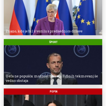
Znano, kdo je bil v vozilu s predsednico države
ŠPORT
Uefa ne popušča: možnost bojkota Fifinih tekmovanj še
vedno obstaja
POPIN