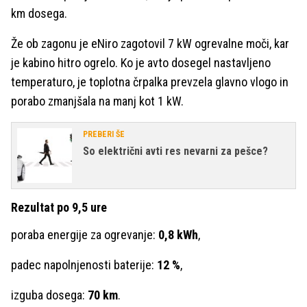
km dosega.
Že ob zagonu je eNiro zagotovil 7 kW ogrevalne moči, kar
je kabino hitro ogrelo. Ko je avto dosegel nastavljeno
temperaturo, je toplotna črpalka prevzela glavno vlogo in
porabo zmanjšala na manj kot 1 kW.
PREBERI ŠE
So električni avti res nevarni za pešce?
Rezultat po 9,5 ure
poraba energije za ogrevanje:
0,8 kWh
,
padec napolnjenosti baterije:
12 %
,
izguba dosega:
70 km
.