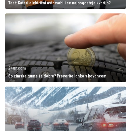
Test: Kateri električni avtomobili se najpogosteje kvarijo?
24ur.com
So zimske gume še dobre? Preverite lahko s kovancem