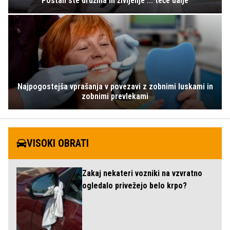
Postali ste družina in življenje ... teče dalje
Najpogostejša vprašanja v povezavi z zobnimi luskami in
zobnimi prevlekami
VISOKI OBRATI
Zakaj nekateri vozniki na vzvratno
ogledalo privežejo belo krpo?