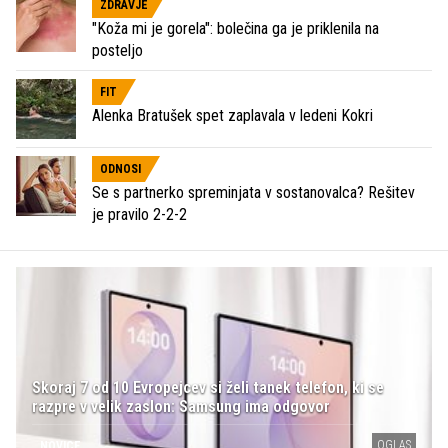
ZDRAVJE
"Koža mi je gorela": bolečina ga je priklenila na
posteljo
FIT
Alenka Bratušek spet zaplavala v ledeni Kokri
ODNOSI
Se s partnerko spreminjata v sostanovalca? Rešitev
je pravilo 2-2-2
Skoraj 7 od 10 Evropejcev si želi tanek telefon, ki se
razpre v velik zaslon: Samsung ima odgovor
OGLAS
NOVICE