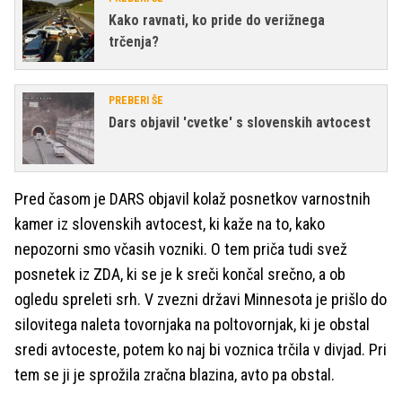
Kako ravnati, ko pride do verižnega
trčenja?
PREBERI ŠE
Dars objavil 'cvetke' s slovenskih avtocest
Pred časom je DARS objavil kolaž posnetkov varnostnih
kamer iz slovenskih avtocest, ki kaže na to, kako
nepozorni smo včasih vozniki. O tem priča tudi svež
posnetek iz ZDA, ki se je k sreči končal srečno, a ob
ogledu spreleti srh. V zvezni državi Minnesota je prišlo do
silovitega naleta tovornjaka na poltovornjak, ki je obstal
sredi avtoceste, potem ko naj bi voznica trčila v divjad. Pri
tem se ji je sprožila zračna blazina, avto pa obstal.