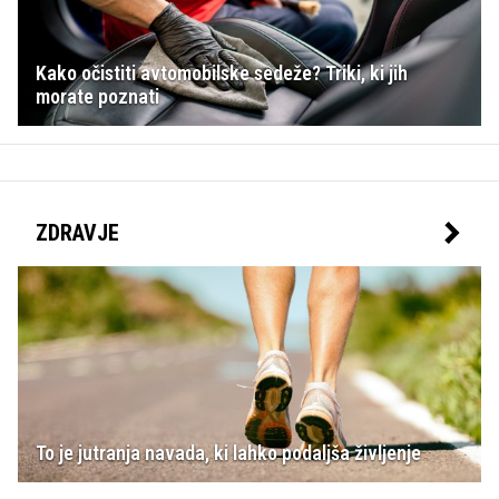
Kako očistiti avtomobilske sedeže? Triki, ki jih
morate poznati
ZDRAVJE
To je jutranja navada, ki lahko podaljša življenje