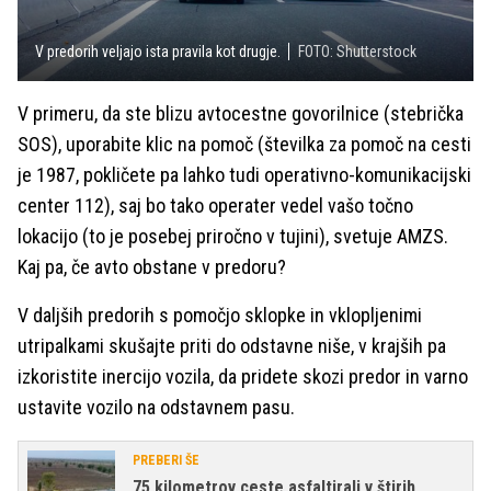
V predorih veljajo ista pravila kot drugje.
FOTO: Shutterstock
V primeru, da ste blizu avtocestne govorilnice (stebrička
SOS), uporabite klic na pomoč (številka za pomoč na cesti
je 1987, pokličete pa lahko tudi operativno-komunikacijski
center 112), saj bo tako operater vedel vašo točno
lokacijo (to je posebej priročno v tujini), svetuje AMZS.
Kaj pa, če avto obstane v predoru?
V daljših predorih s pomočjo sklopke in vklopljenimi
utripalkami skušajte priti do odstavne niše, v krajših pa
izkoristite inercijo vozila, da pridete skozi predor in varno
ustavite vozilo na odstavnem pasu.
PREBERI ŠE
75 kilometrov ceste asfaltirali v štirih