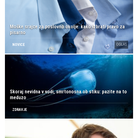
Moške srajce za poslovno okolje: kako izbrati pravo za
pisarno
OGLAS
NOVICE
Skoraj nevidna v vodi, smrtonosna ob stiku: pazite na to
meduzo
ZDRAVJE