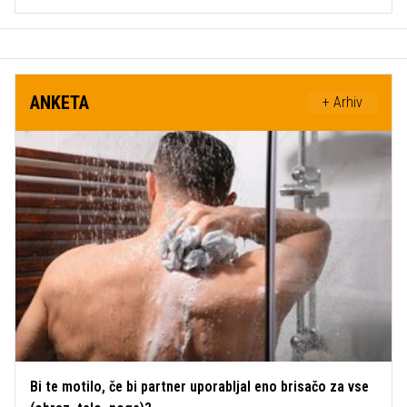
ANKETA
+ Arhiv
Bi te motilo, če bi partner uporabljal eno brisačo za vse