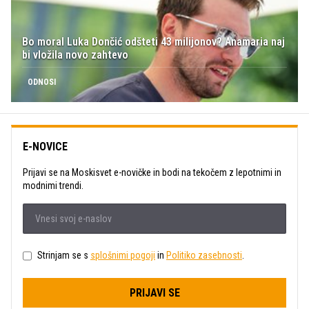
Bo moral Luka Dončić odšteti 43 milijonov? Anamaria naj
bi vložila novo zahtevo
ODNOSI
E-NOVICE
Prijavi se na Moskisvet e-novičke in bodi na tekočem z lepotnimi in
modnimi trendi.
Strinjam se s
splošnimi pogoji
in
Politiko zasebnosti
.
PRIJAVI SE