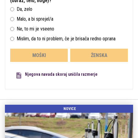
(obraz, telo, noge)?
Da, zelo
Malo, a bi sprejel/a
Ne, to mi je vseeno
Mislim, da to ni problem, če je brisača redno oprana
MOŠKI
ŽENSKA
Njegova navada skoraj uničila razmerje
NOVICE