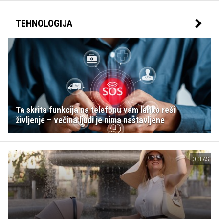
TEHNOLOGIJA
Ta skrita funkcija na telefonu vam lahko reši
življenje – večina ljudi je nima nastavljene
OGLAS