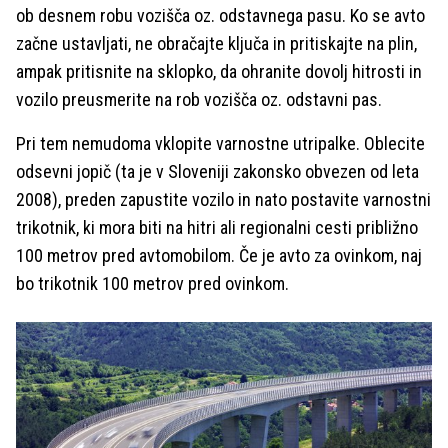
ob desnem robu vozišča oz. odstavnega pasu. Ko se avto
začne ustavljati, ne obračajte ključa in pritiskajte na plin,
ampak pritisnite na sklopko, da ohranite dovolj hitrosti in
vozilo preusmerite na rob vozišča oz. odstavni pas.
Pri tem nemudoma vklopite varnostne utripalke. Oblecite
odsevni jopič (ta je v Sloveniji zakonsko obvezen od leta
2008), preden zapustite vozilo in nato postavite varnostni
trikotnik, ki mora biti na hitri ali regionalni cesti približno
100 metrov pred avtomobilom. Če je avto za ovinkom, naj
bo trikotnik 100 metrov pred ovinkom.