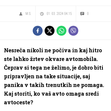
M.S.
01. 03. 2024 04.15
0
Nesreča nikoli ne počiva in kaj hitro
ste lahko žrtev okvare avtomobila.
Čeprav si tega ne želimo, je dobro biti
pripravljen na take situacije, saj
panika v takih trenutkih ne pomaga.
Kaj storiti, ko vaš avto omaga sredi
avtoceste?