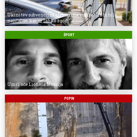
Ukinitev subvencij za električna vozila? 'To bi bilo
najslabše, kar se lahko zgodi'
ŠPORT
Umrl oče Lionela Messija
POPIN