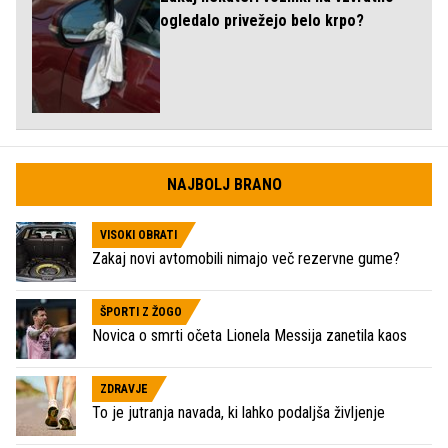
ogledalo privežejo belo krpo?
NAJBOLJ BRANO
VISOKI OBRATI
Zakaj novi avtomobili nimajo več rezervne gume?
ŠPORTI Z ŽOGO
Novica o smrti očeta Lionela Messija zanetila kaos
ZDRAVJE
To je jutranja navada, ki lahko podaljša življenje