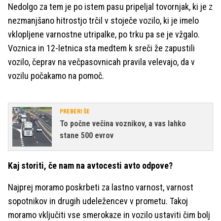
Nedolgo za tem je po istem pasu pripeljal tovornjak, ki je z
nezmanjšano hitrostjo trčil v stoječe vozilo, ki je imelo
vklopljene varnostne utripalke, po trku pa se je vžgalo.
Voznica in 12-letnica sta medtem k sreči že zapustili
vozilo, čeprav na večpasovnicah pravila velevajo, da v
vozilu počakamo na pomoč.
PREBERI ŠE
To počne večina voznikov, a vas lahko
stane 500 evrov
Kaj storiti, če nam na avtocesti avto odpove?
Najprej moramo poskrbeti za lastno varnost, varnost
sopotnikov in drugih udeležencev v prometu. Takoj
moramo vključiti vse smerokaze in vozilo ustaviti čim bolj