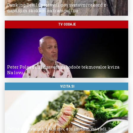
Dunking Devils postavili nov svetovni rekord z
najvišjim skokom na trampolinu
TV ODDAJE
Peter Poles delil nasvete za bodoče tekmovalce kviza
Na lovu
VIZITA.SI
Polna je nevarnih toksinov, a jo imamo vsi radi: to je