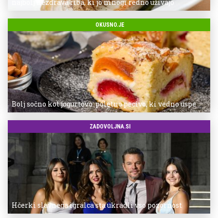
najbolj nezdrava riba, ki jo mnogi redno uživajo
OKUSNO.JE
Bolj sočno kot jogurtovo: poletno pecivo, ki vedno uspe
ZADOVOLJNA.SI
Hčerki slavnega igralca sta ukradli vso pozornost