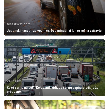
Moskisvet.com
Jesenski nasveti za voznike: Dve minuti, ki lahko rešita vaš avto
24ur.com
Kako varno na pot? 'Ko voznik vidi, da se mu zapirajo oči, je že
prepozno'