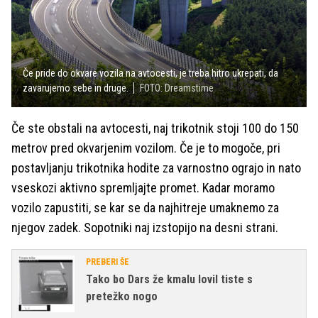
Če pride do okvare vozila na avtocesti, je treba hitro ukrepati, da
zavarujemo sebe in druge.
FOTO: Dreamstime
Če ste obstali na avtocesti, naj trikotnik stoji 100 do 150
metrov pred okvarjenim vozilom. Če je to mogoče, pri
postavljanju trikotnika hodite za varnostno ograjo in nato
vseskozi aktivno spremljajte promet. Kadar moramo
vozilo zapustiti, se kar se da najhitreje umaknemo za
njegov zadek. Sopotniki naj izstopijo na desni strani.
PREBERI ŠE
Tako bo Dars že kmalu lovil tiste s
pretežko nogo