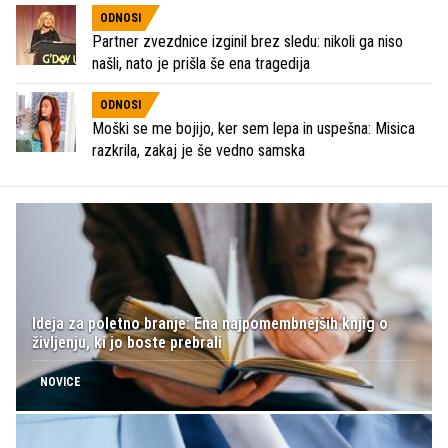
ODNOSI
Partner zvezdnice izginil brez sledu: nikoli ga niso
našli, nato je prišla še ena tragedija
ODNOSI
Moški se me bojijo, ker sem lepa in uspešna: Misica
razkrila, zakaj je še vedno samska
Ideja za poletno branje: Ena najpomembnejših knjig o
življenju, ki jo boste prebrali
NOVICE