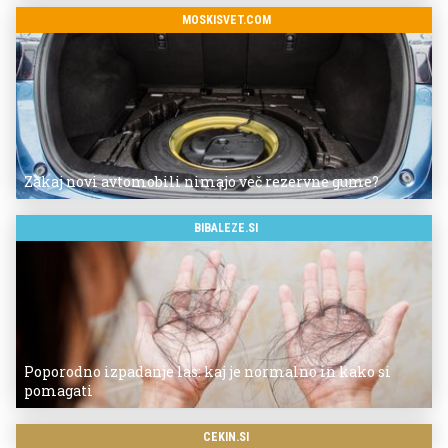
MOSKISVET.COM
Zakaj novi avtomobili nimajo več rezervne gume?
BIBALEZE.SI
Poporodno izpadanje las: kaj je normalno in kako si
pomagati
CEKIN.SI