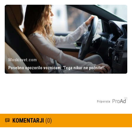
Moskisvet.com
Posebno opozorilo voznicam: 'Tega nikar ne počnite!'
Priporoča
KOMENTARJI
(0)