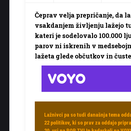
Čeprav velja prepričanje, da laž
vsakdanjem življenju lažejo tu
kateri je sodelovalo 100.000 lj
parov ni iskrenih v medsebojn
lažeta glede občutkov in čuste
Lažnivci pa so tudi današnja tema oddaje
22 politikov, ki so prav za oddajo prip
20. uri na POP TV! In kadarkoli na VOY