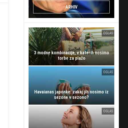
ARHIV
OGLAS
3 modne kombinacije, v katerih nosimo
torbe za plažo
OGLAS
Havaianas japonke: zakaj jih nosimo iz
sezone v sezono?
OGLAS