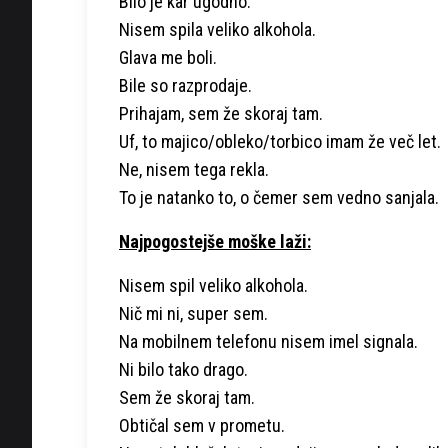
Bilo je kar ugodno.
Nisem spila veliko alkohola.
Glava me boli.
Bile so razprodaje.
Prihajam, sem že skoraj tam.
Uf, to majico/obleko/torbico imam že več let.
Ne, nisem tega rekla.
To je natanko to, o čemer sem vedno sanjala.
Najpogostejše moške laži:
Nisem spil veliko alkohola.
Nič mi ni, super sem.
Na mobilnem telefonu nisem imel signala.
Ni bilo tako drago.
Sem že skoraj tam.
Obtičal sem v prometu.