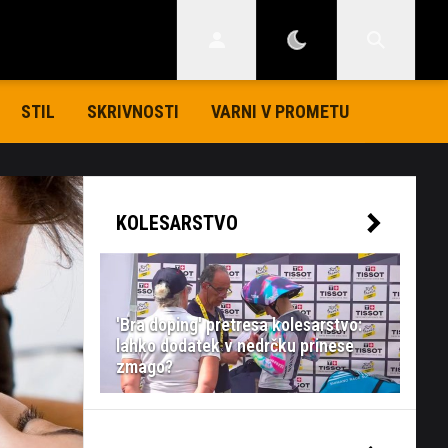
STIL
SKRIVNOSTI
VARNI V PROMETU
KOLESARSTVO
'Bra doping' pretresa kolesarstvo:
lahko dodatek v nedrčku prinese
zmago?