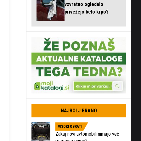
vzvratno ogledalo
privežejo belo krpo?
NAJBOLJ BRANO
VISOKI OBRATI
Zakaj novi avtomobili nimajo več
rezervne gume?