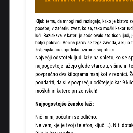
Kljub temu, da mnogi radi razlagajo, kako je bistvo 
posebej v začetku zvez, ko se, tako moški kakor tudi 
luči. Raziskava, v kateri je sodelovalo sto tisoč ljud
boljši polovici. Večina parov se tega zaveda, a klj
življenjskemu sopotniku oziroma sopotnici.
Največji odstotek ljudi laže na spletu, ko se
najpogosteje lažejo glede starosti, višine in te
povprečno dva kilograma manj kot v resnici. Že
poudariti, da si v povprečju odštejejo kar 9 ki
moških in katere pri ženskah!
Najpogostejše ženske laži:
Nič mi ni, počutim se odlično.
Ne vem, kje je tvoj (telefon, ključ ...). Niti dot