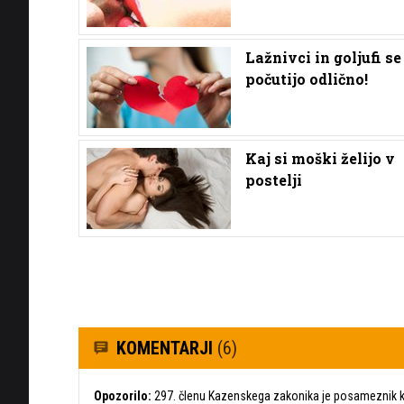
Lažnivci in goljufi se
počutijo odlično!
Kaj si moški želijo v
postelji
KOMENTARJI
(6)
Opozorilo:
297. členu Kazenskega zakonika je posameznik ka