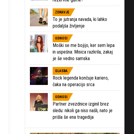
ZDRAVJE
To je jutranja navada, ki lahko
podaljša življenje
ODNOSI
Moški se me bojijo, ker sem lepa
in uspešna: Misica razkrila, zakaj
je še vedno samska
GLASBA
Rock legenda končuje kariero,
čaka na operacijo srca
ODNOSI
Partner zvezdnice izginil brez
sledu: nikoli ga niso našli, nato je
prišla še ena tragedija