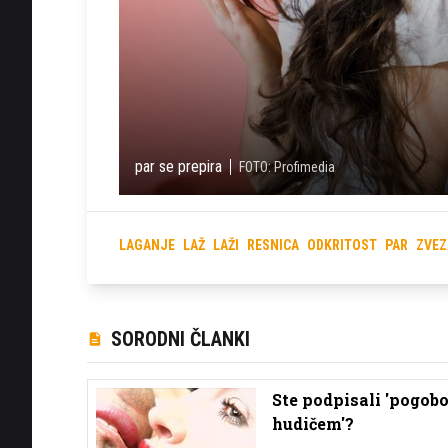
par se prepira
FOTO: Profimedia
LAGANJE
LAŽ
LAŽI
RESNICA
ODKRITOST
PAR
ZVEZ
SORODNI ČLANKI
Ste podpisali 'pogobo
hudičem'?