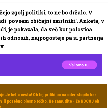
ejo zgolj politiki, to ne bo držalo. V
di 'povsem običajni smrtniki'. Anketa, v
udi, je pokazala, da več kot polovica
ih odnosih, najpogosteje pa si partnerja
v.
 Je bella cesta! Ob tej priliki bo na oder stopilo kar
ravili posebno plesno točko. Ne zamudite - že NOCOJ ob
O.