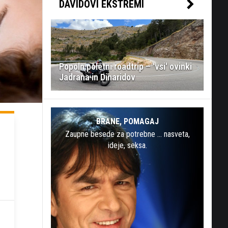
DAVIDOVI EKSTREMI
Popoln poletni roadtrip – 'vsi' ovinki
Jadrana in Dinaridov
BRANE, POMAGAJ
Zaupne besede za potrebne … nasveta,
ideje, seksa.