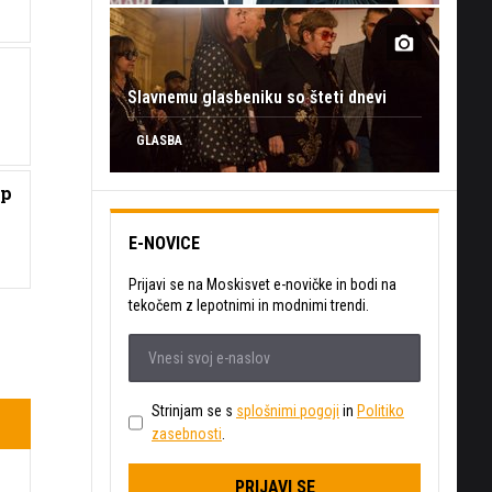
Slavnemu glasbeniku so šteti dnevi
GLASBA
op
E-NOVICE
Prijavi se na Moskisvet e-novičke in bodi na
tekočem z lepotnimi in modnimi trendi.
Strinjam se s
splošnimi pogoji
in
Politiko
zasebnosti
.
PRIJAVI SE