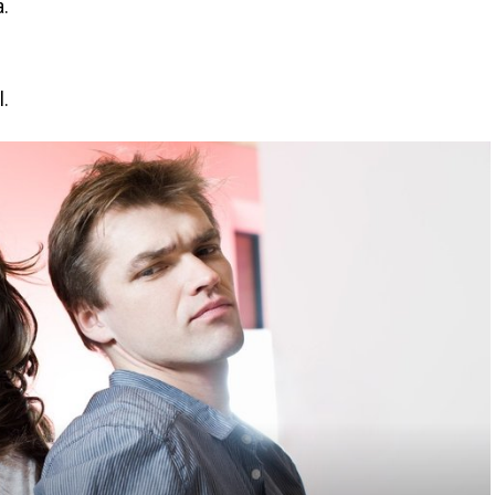
a.
l.