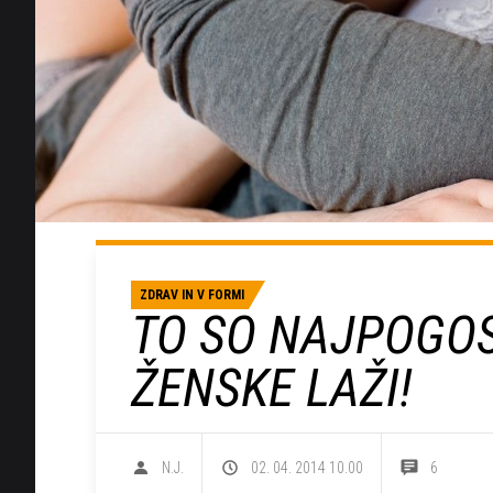
ZDRAV IN V FORMI
TO SO NAJPOGOS
ŽENSKE LAŽI!
N.J.
02. 04. 2014 10.00
6