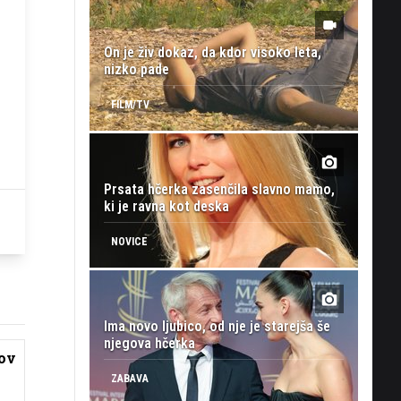
On je živ dokaz, da kdor visoko leta,
nizko pade
FILM/TV
Prsata hčerka zasenčila slavno mamo,
ki je ravna kot deska
NOVICE
Ima novo ljubico, od nje je starejša še
njegova hčerka
kov
ZABAVA