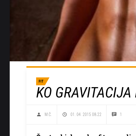
FIT
KO GRAVITACIJA
M.Č.
01. 04. 2015 08.22
1