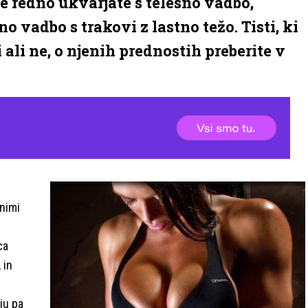
se redno ukvarjate s telesno vadbo,
 vadbo s trakovi z lastno težo. Tisti, ki
i ali ne, o njenih prednostih preberite v
bnimi
ca
 in
ju pa