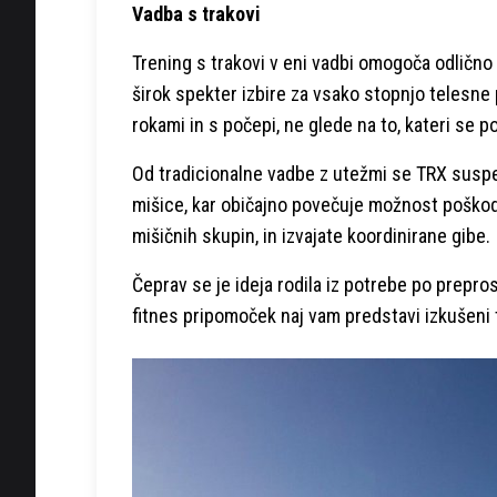
Vadba s trakovi
Trening s trakovi v eni vadbi omogoča odlično 
širok spekter izbire za vsako stopnjo telesne 
rokami in s počepi, ne glede na to, kateri se p
Od tradicionalne vadbe z utežmi se TRX suspe
mišice, kar običajno povečuje možnost poškodb
mišičnih skupin, in izvajate koordinirane gibe.
Čeprav se je ideja rodila iz potrebe po preprost
fitnes pripomoček naj vam predstavi izkušeni t