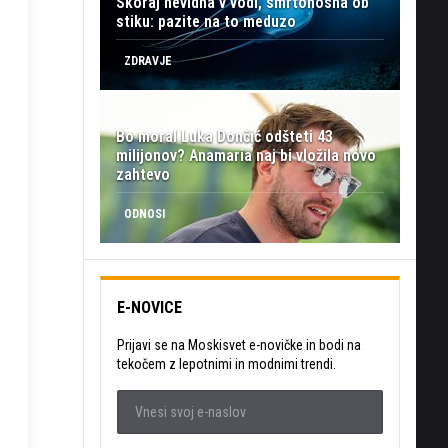
Skoraj nevidna v vodi, smrtonosna ob
stiku: pazite na to meduzo
ZDRAVJE
Bo moral Luka Dončić odšteti 43
milijonov? Anamaria naj bi vložila novo
zahtevo
ODNOSI
E-NOVICE
Prijavi se na Moskisvet e-novičke in bodi na
tekočem z lepotnimi in modnimi trendi.