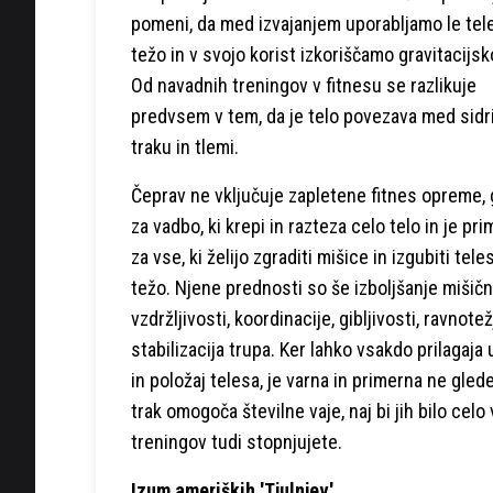
pomeni, da med izvajanjem uporabljamo le te
težo in v svojo korist izkoriščamo gravitacijsko
Od navadnih treningov v fitnesu se razlikuje
predvsem v tem, da je telo povezava med sid
traku in tlemi.
Čeprav ne vključuje zapletene fitnes opreme, 
za vadbo, ki krepi in razteza celo telo in je pr
za vse, ki želijo zgraditi mišice in izgubiti tel
težo. Njene prednosti so še izboljšanje mišič
vzdržljivosti, koordinacije, gibljivosti, ravnotež
stabilizacija trupa. Ker lahko vsakdo prilagaja
in položaj telesa, je varna in primerna ne gle
trak omogoča številne vaje, naj bi jih bilo celo
treningov tudi stopnjujete.
Izum ameriških 'Tjulnjev'