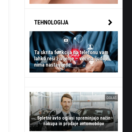
TEHNOLOGIJA
Ta skrita funkcija na telefonu vam
lahko reši življenje – večina ljudi je
nima nastavljene
OGLAS
Spletni avto oglasi spreminjajo način
nakupa in prodaje avtomobilov