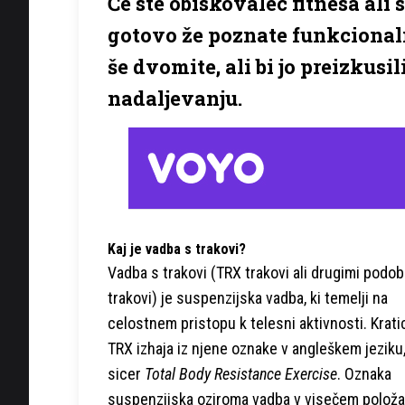
Če ste obiskovalec fitnesa ali 
gotovo že poznate funkcionalno
še dvomite, ali bi jo preizkusil
nadaljevanju.
Kaj je vadba s trakovi?
Vadba s trakovi (TRX trakovi ali drugimi podo
trakovi) je suspenzijska vadba, ki temelji na
celostnem pristopu k telesni aktivnosti. Krati
TRX izhaja iz njene oznake v angleškem jeziku,
sicer
Total Body Resistance Exercise
. Oznaka
suspenzijska oziroma vadba v visečem položa