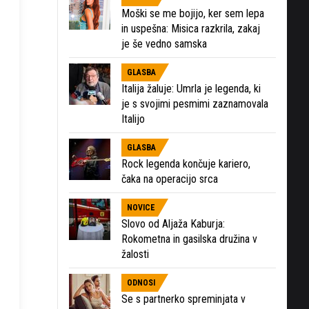
Moški se me bojijo, ker sem lepa
in uspešna: Misica razkrila, zakaj
je še vedno samska
GLASBA
Italija žaluje: Umrla je legenda, ki
je s svojimi pesmimi zaznamovala
Italijo
GLASBA
Rock legenda končuje kariero,
čaka na operacijo srca
NOVICE
Slovo od Aljaža Kaburja:
Rokometna in gasilska družina v
žalosti
ODNOSI
Se s partnerko spreminjata v