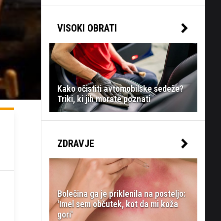
VISOKI OBRATI
Kako očistiti avtomobilske sedeže?
Triki, ki jih morate poznati
ZDRAVJE
Bolečina ga je priklenila na posteljo:
'Imel sem občutek, kot da mi koža
gori'