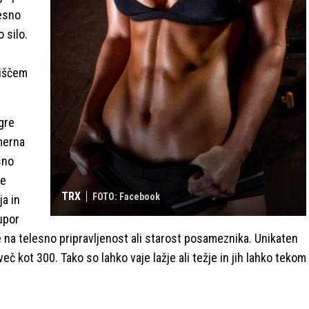
lesno
 silo.
riščem
gre
imerna
esno
ne
TRX
FOTO: Facebook
ja in
 upor
de na telesno pripravljenost ali starost posameznika. Unikaten
 več kot 300. Tako so lahko vaje lažje ali težje in jih lahko tekom