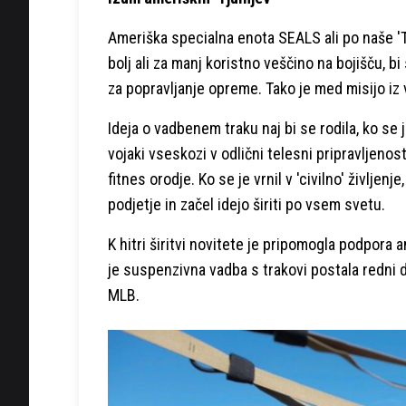
Ameriška specialna enota SEALS ali po naše 'Tju
bolj ali za manj koristno veščino na bojišču, bi
za popravljanje opreme. Tako je med misijo iz v
Ideja o vadbenem traku naj bi se rodila, ko se 
vojaki vseskozi v odlični telesni pripravljenosti
fitnes orodje. Ko se je vrnil v 'civilno' življenj
podjetje in začel idejo širiti po vsem svetu.
K hitri širitvi novitete je pripomogla podpor
je suspenzivna vadba s trakovi postala redni d
MLB.