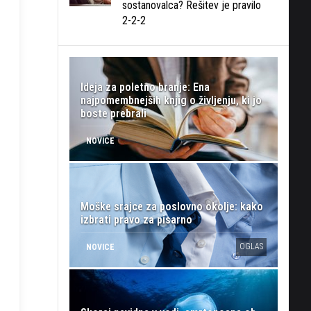
sostanovalca? Rešitev je pravilo
2-2-2
Ideja za poletno branje: Ena
najpomembnejših knjig o življenju, ki jo
boste prebrali
NOVICE
Moške srajce za poslovno okolje: kako
izbrati pravo za pisarno
OGLAS
NOVICE