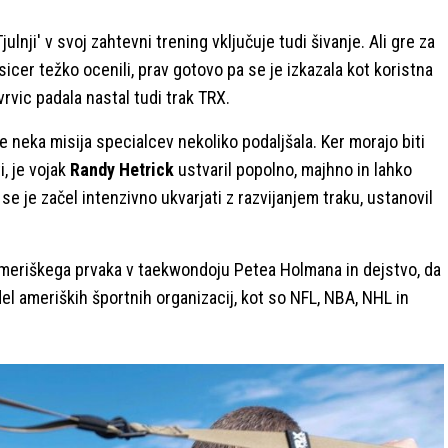
lnji' v svoj zahtevni trening vključuje tudi šivanje. Ali gre za
 sicer težko ocenili, prav gotovo pa se je izkazala kot koristna
rvic padala nastal tudi trak TRX.
je neka misija specialcev nekoliko podaljšala. Ker morajo biti
, je vojak
Randy Hetrick
ustvaril popolno, majhno in lahko
e, se je začel intenzivno ukvarjati z razvijanjem traku, ustanovil
a ameriškega prvaka v taekwondoju Petea Holmana in dejstvo, da
el ameriških športnih organizacij, kot so NFL, NBA, NHL in