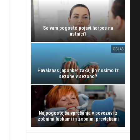
Se vam pogosto pojavi herpes na
ustnici?
OGLAS
Havaianas japonke: zakaj jih nosimo iz
sezone v sezono?
Najpogostejša vprašanja v povezavi z
zobnimi luskami in zobnimi prevlekami