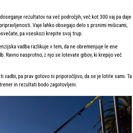
doseganje rezultatov na več področjih, več kot 300 vaj pa daje
pripravljenosti. Vaje lahko obsegajo delo s prsnimi mišicami,
osvečate, pa vseskozi krepite svoj trup.
nzijska vadba razlikuje v tem, da ne obremenjuje le ene
. Ravno nasprotno, z njo se lotevate gibov, ki krepijo več
i vadbi, pa prav gotovo ni priporočljivo, da se je lotite sami. Ta
rener in rezultati bodo zagotovljeni.