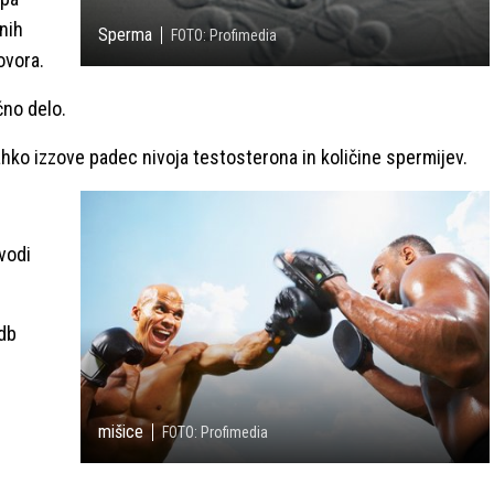
nih
Sperma
FOTO: Profimedia
ovora.
čno delo.
lahko izzove padec nivoja testosterona in količine spermijev.
vodi
odb
mišice
FOTO: Profimedia