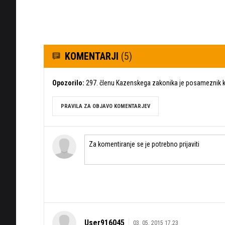
KOMENTARJI
(5)
Opozorilo:
297. členu Kazenskega zakonika je posameznik ka
PRAVILA ZA OBJAVO KOMENTARJEV
User916045
03. 05. 2015 17.23