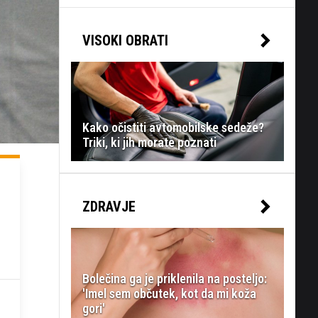
VISOKI OBRATI
Kako očistiti avtomobilske sedeže?
Triki, ki jih morate poznati
ZDRAVJE
Bolečina ga je priklenila na posteljo:
'Imel sem občutek, kot da mi koža
gori'