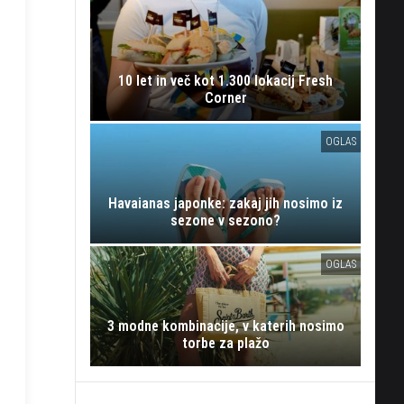
10 let in več kot 1.300 lokacij Fresh
Corner
OGLAS
Havaianas japonke: zakaj jih nosimo iz
sezone v sezono?
OGLAS
3 modne kombinacije, v katerih nosimo
torbe za plažo