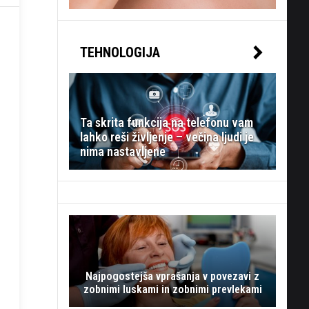
TEHNOLOGIJA
Ta skrita funkcija na telefonu vam
lahko reši življenje – večina ljudi je
nima nastavljene
Najpogostejša vprašanja v povezavi z
zobnimi luskami in zobnimi prevlekami