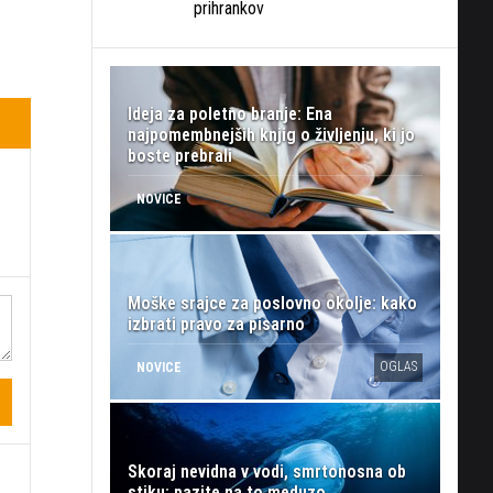
prihrankov
Ideja za poletno branje: Ena
najpomembnejših knjig o življenju, ki jo
boste prebrali
NOVICE
Moške srajce za poslovno okolje: kako
izbrati pravo za pisarno
OGLAS
NOVICE
Skoraj nevidna v vodi, smrtonosna ob
stiku: pazite na to meduzo