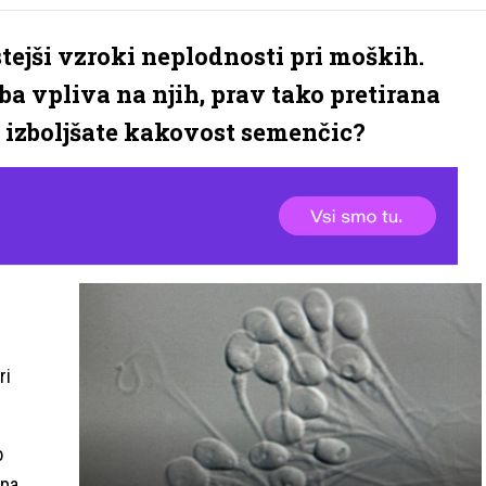
stejši vzroki neplodnosti pri moških.
žba vpliva na njih, prav tako pretirana
 izboljšate kakovost semenčic?
ri
o
 pa