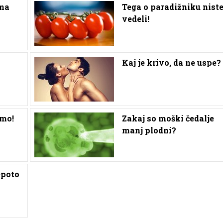
rma
Tega o paradižniku nist
vedeli!
Kaj je krivo, da ne uspe?
rmo!
Zakaj so moški čedalje
manj plodni?
epoto