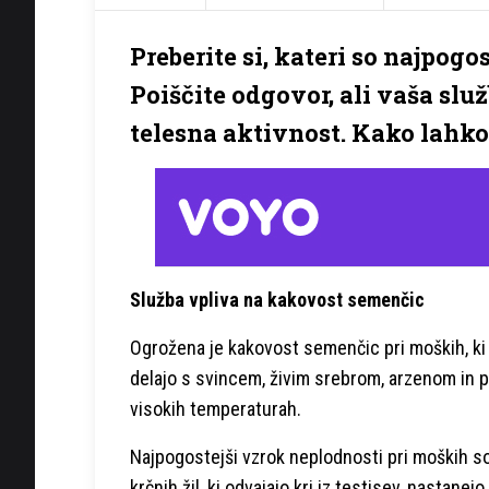
Preberite si, kateri so najpogo
Poiščite odgovor, ali vaša slu
telesna aktivnost. Kako lahko
Služba vpliva na kakovost semenčic
Ogrožena je kakovost semenčic pri moških, ki
delajo s svincem, živim srebrom, arzenom in p
visokih temperaturah.
Najpogostejši vzrok neplodnosti pri moških s
krčnih žil, ki odvajajo kri iz testisev, nastanejo