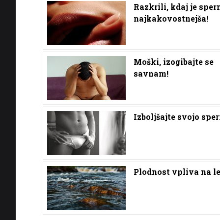
Razkrili, kdaj je spe
najkakovostnejša!
Moški, izogibajte se
savnam!
Izboljšajte svojo spe
Plodnost vpliva na l