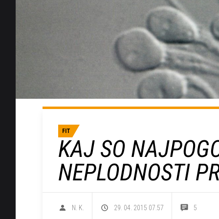
FIT
KAJ SO NAJPOGO
NEPLODNOSTI PR
N. K.
29. 04. 2015 07.57
5