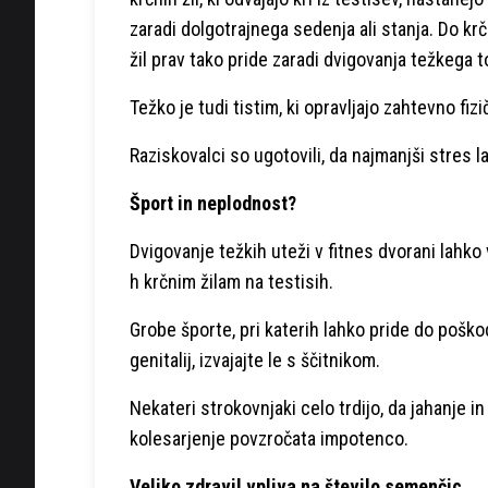
zaradi dolgotrajnega sedenja ali stanja. Do krč
žil prav tako pride zaradi dvigovanja težkega t
Težko je tudi tistim, ki opravljajo zahtevno fizi
Raziskovalci so ugotovili, da najmanjši stres 
Šport in neplodnost?
Dvigovanje težkih uteži v fitnes dvorani lahko 
h krčnim žilam na testisih.
Grobe športe, pri katerih lahko pride do pošk
genitalij, izvajajte le s ščitnikom.
Nekateri strokovnjaki celo trdijo, da jahanje in
kolesarjenje povzročata impotenco.
Veliko zdravil vpliva na število semenčic