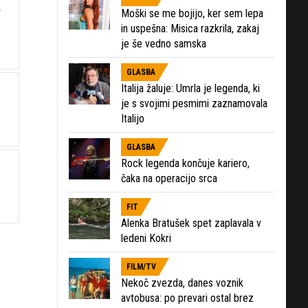
e
Moški se me bojijo, ker sem lepa
in uspešna: Misica razkrila, zakaj
je še vedno samska
GLASBA
Italija žaluje: Umrla je legenda, ki
je s svojimi pesmimi zaznamovala
Italijo
GLASBA
Rock legenda končuje kariero,
čaka na operacijo srca
FIT
Alenka Bratušek spet zaplavala v
ledeni Kokri
FILM/TV
Nekoč zvezda, danes voznik
avtobusa: po prevari ostal brez