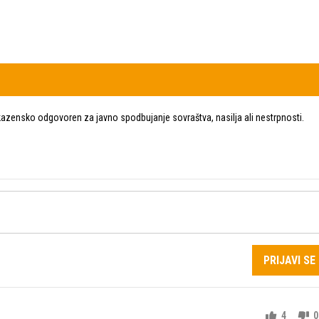
zensko odgovoren za javno spodbujanje sovraštva, nasilja ali nestrpnosti.
PRIJAVI SE
4
0