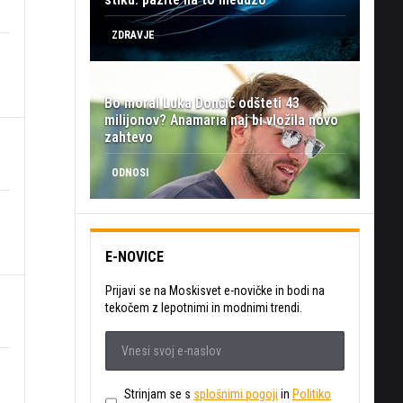
ZDRAVJE
Bo moral Luka Dončić odšteti 43
milijonov? Anamaria naj bi vložila novo
zahtevo
ODNOSI
E-NOVICE
Prijavi se na Moskisvet e-novičke in bodi na
tekočem z lepotnimi in modnimi trendi.
Strinjam se s
splošnimi pogoji
in
Politiko