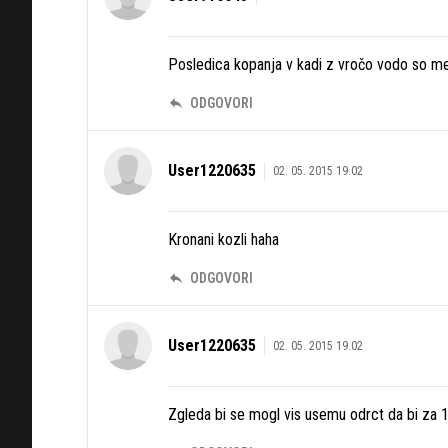
Posledica kopanja v kadi z vročo vodo so me
ODGOVORI
User1220635
02. 05. 2015 19.02
Kronani kozli haha
ODGOVORI
User1220635
02. 05. 2015 19.02
Zgleda bi se mogl vis usemu odrct da bi za