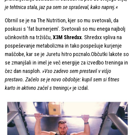
je tehtnica stala, jaz pa sem se spraševal, kako naprej.«
Obrnil se je na The Nutrition, kjer so mu svetovali, da
poskusi s 'fat burnerjem'. Svetovali so mu enega najbolj
učinkovitih na tržišču,
X3M Shredxx
. Shredxx vpliva na
pospeševanje metabolizma in tako pospešuje kurjenje
maščobe, kar se je Juretu hitro poznalo.Občutki lakote so
se zmanjšali in imel je več energije za izvedbo treninga in
čez dan nasploh.
»Vso zadevo sem prestavil v višjo
prestavo. Začelo se je novo obdobje: kupil sem si fitnes
karto in aktivno začel s treningi,«
je izdal.