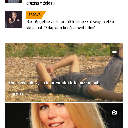
družina v žalosti
ZABAVA
Brat Angeline Jolie pri 53 letih razkril svojo veliko
skrivnost: 'Zdaj sem končno svoboden'
On je živ dokaz, da kdor visoko leta, nizko pade
FILM/TV