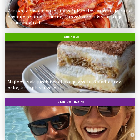
Zdravnik razbija enega največjih mitov: mastna jetra ne
nastanejo zaradi slanine, temveč zaradi živila, ki ga
imamo vsi radi
OKUSNO.JE
Najlepši zaključek nedeljskega kosila: 8 sladic brez
peke, ki se jih vsi veselijo
ZADOVOLJNA.SI