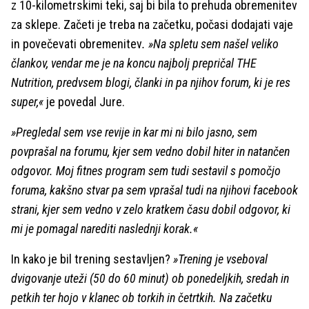
z 10-kilometrskimi teki, saj bi bila to prehuda obremenitev
za sklepe. Začeti je treba na začetku, počasi dodajati vaje
in povečevati obremenitev
. »Na spletu sem našel veliko
člankov, vendar me je na koncu najbolj prepričal THE
Nutrition, predvsem blogi, članki in pa njihov forum, ki je res
super,«
je povedal Jure.
»Pregledal sem vse revije in kar mi ni bilo jasno, sem
povprašal na forumu, kjer sem vedno dobil hiter in natančen
odgovor. Moj fitnes program sem tudi sestavil s pomočjo
foruma, kakšno stvar pa sem vprašal tudi na njihovi facebook
strani, kjer sem vedno v zelo kratkem času dobil odgovor, ki
mi je pomagal narediti naslednji korak.«
In kako je bil trening sestavljen?
»Trening je vseboval
dvigovanje uteži (50 do 60 minut) ob ponedeljkih, sredah in
petkih ter hojo v klanec ob torkih in četrtkih. Na začetku