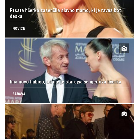
Prsata hčerka zasenčila slavno mamo, ki je ravna kot
deska
NOVICE
Ima novo ljubico, od nje je starejša še njegova hčerka
ZABAVA