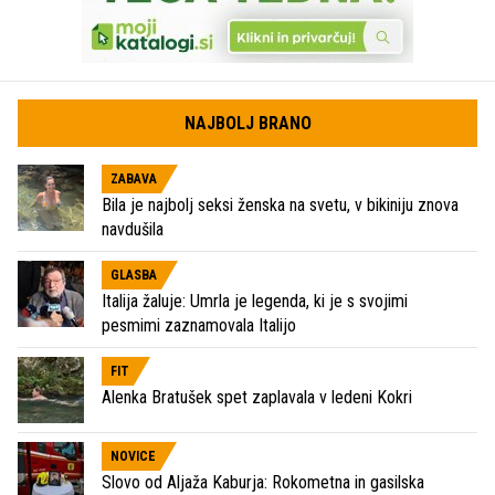
NAJBOLJ BRANO
ZABAVA
Bila je najbolj seksi ženska na svetu, v bikiniju znova
navdušila
GLASBA
Italija žaluje: Umrla je legenda, ki je s svojimi
pesmimi zaznamovala Italijo
FIT
Alenka Bratušek spet zaplavala v ledeni Kokri
NOVICE
Slovo od Aljaža Kaburja: Rokometna in gasilska