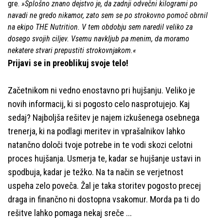
gre.
»Splošno znano dejstvo je, da zadnji odvečni kilogrami po
navadi ne gredo nikamor, zato sem se po strokovno pomoč obrnil
na ekipo THE Nutrition. V tem obdobju sem naredil veliko za
dosego svojih ciljev. Vsemu navkljub pa menim, da moramo
nekatere stvari prepustiti strokovnjakom.«
Prijavi se in preoblikuj svoje telo!
Začetnikom ni vedno enostavno pri hujšanju. Veliko je
novih informacij, ki si pogosto celo nasprotujejo. Kaj
sedaj? Najboljša rešitev je najem izkušenega osebnega
trenerja, ki na podlagi meritev in vprašalnikov lahko
natančno določi tvoje potrebe in te vodi skozi celotni
proces hujšanja. Usmerja te, kadar se hujšanje ustavi in
spodbuja, kadar je težko. Na ta način se verjetnost
uspeha zelo poveča. Žal je taka storitev pogosto precej
draga in finančno ni dostopna vsakomur. Morda pa ti do
rešitve lahko pomaga nekaj sreče ...