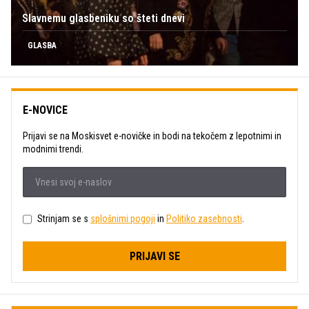
Slavnemu glasbeniku so šteti dnevi
GLASBA
E-NOVICE
Prijavi se na Moskisvet e-novičke in bodi na tekočem z lepotnimi in
modnimi trendi.
Strinjam se s
splošnimi pogoji
in
Politiko zasebnosti
.
PRIJAVI SE