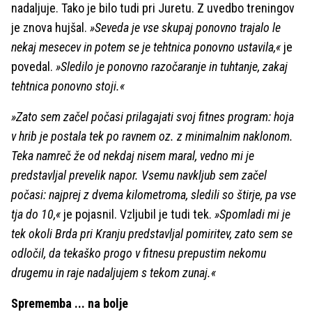
nadaljuje. Tako je bilo tudi pri Juretu. Z uvedbo treningov
je znova hujšal.
»Seveda je vse skupaj ponovno trajalo le
nekaj mesecev in potem se je tehtnica ponovno ustavila,«
je
povedal.
»Sledilo je ponovno razočaranje in tuhtanje, zakaj
tehtnica ponovno stoji.«
»Zato sem začel počasi prilagajati svoj fitnes program: hoja
v hrib je postala tek po ravnem oz. z minimalnim naklonom.
Teka namreč že od nekdaj nisem maral, vedno mi je
predstavljal prevelik napor. Vsemu navkljub sem začel
počasi: najprej z dvema kilometroma, sledili so štirje, pa vse
tja do 10,«
je pojasnil. Vzljubil je tudi tek.
»Spomladi mi je
tek okoli Brda pri Kranju predstavljal pomiritev, zato sem se
odločil, da tekaško progo v fitnesu prepustim nekomu
drugemu in raje nadaljujem s tekom zunaj.«
Sprememba ... na bolje