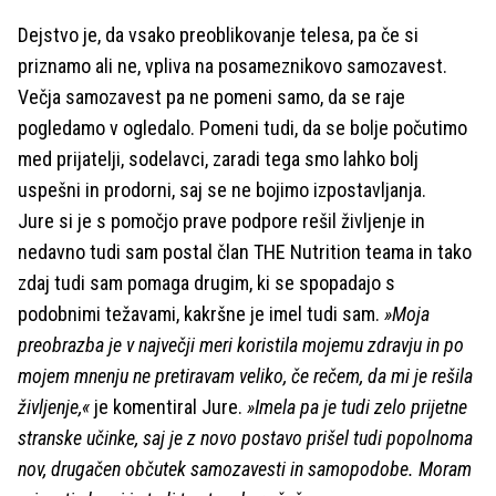
Dejstvo je, da vsako preoblikovanje telesa, pa če si
priznamo ali ne, vpliva na posameznikovo samozavest.
Večja samozavest pa ne pomeni samo, da se raje
pogledamo v ogledalo. Pomeni tudi, da se bolje počutimo
med prijatelji, sodelavci, zaradi tega smo lahko bolj
uspešni in prodorni, saj se ne bojimo izpostavljanja.
Jure si je s pomočjo prave podpore rešil življenje in
nedavno tudi sam postal član THE Nutrition teama in tako
zdaj tudi sam pomaga drugim, ki se spopadajo s
podobnimi težavami, kakršne je imel tudi sam.
»Moja
preobrazba je v največji meri koristila mojemu zdravju in po
mojem mnenju ne pretiravam veliko, če rečem, da mi je rešila
življenje,«
je komentiral Jure.
»Imela pa je tudi zelo prijetne
stranske učinke, saj je z novo postavo prišel tudi popolnoma
nov, drugačen občutek samozavesti in samopodobe. Moram