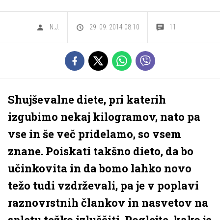
N.J.
29. 09. 2014 08.10
11
Shujševalne diete, pri katerih
izgubimo nekaj kilogramov, nato pa
vse in še več pridelamo, so vsem
znane. Poiskati takšno dieto, da bo
učinkovita in da bomo lahko novo
težo tudi vzdrževali, pa je v poplavi
raznovrstnih člankov in nasvetov na
spletu težko izluščiti. Poglejte, kako je