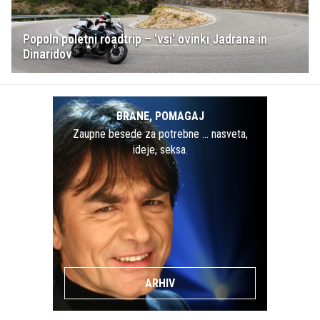
Popoln poletni roadtrip – 'vsi' ovinki Jadrana in
Dinaridov
BRANE, POMAGAJ
Zaupne besede za potrebne … nasveta,
ideje, seksa.
ARHIV