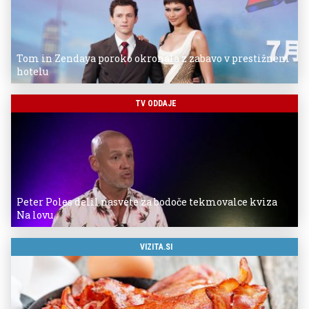
Tom in Zendaya poroko okronala z zabavo v prestižnem
hotelu
TV ODDAJE
Peter Poles delil nasvete za bodoče tekmovalce kviza
Na lovu
VIZITA.SI