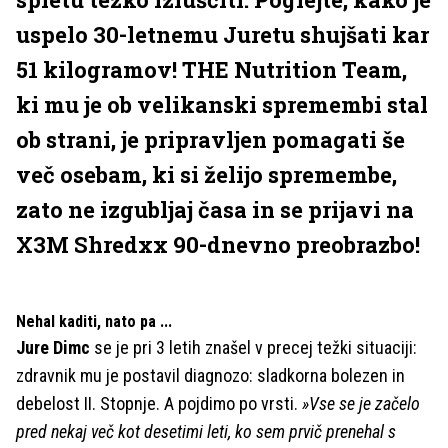
uspelo 30-letnemu Juretu shujšati kar
51 kilogramov! THE Nutrition Team,
ki mu je ob velikanski spremembi stal
ob strani, je pripravljen pomagati še
več osebam, ki si želijo spremembe,
zato ne izgubljaj časa in se prijavi na
X3M Shredxx 90-dnevno preobrazbo!
Nehal kaditi, nato pa ...
Jure Dimc
se je pri 3 letih znašel v precej težki situaciji:
zdravnik mu je postavil diagnozo: sladkorna bolezen in
debelost II. Stopnje. A pojdimo po vrsti.
»Vse se je začelo
pred nekaj več kot desetimi leti, ko sem prvič prenehal s