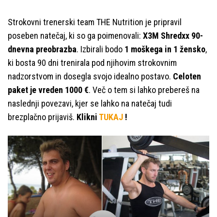
Strokovni trenerski team THE Nutrition je pripravil
poseben natečaj, ki so ga poimenovali:
X3M Shredxx 90-
dnevna preobrazba
. Izbirali bodo
1 moškega in 1 žensko
,
ki bosta 90 dni trenirala pod njihovim strokovnim
nadzorstvom in dosegla svojo idealno postavo.
Celoten
paket je vreden 1000 €
. Več o tem si lahko prebereš na
naslednji povezavi, kjer se lahko na natečaj tudi
brezplačno prijaviš.
Klikni
TUKAJ
!