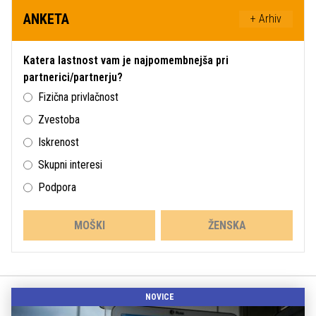
ANKETA
+ Arhiv
Katera lastnost vam je najpomembnejša pri
partnerici/partnerju?
Fizična privlačnost
Zvestoba
Iskrenost
Skupni interesi
Podpora
MOŠKI
ŽENSKA
NOVICE