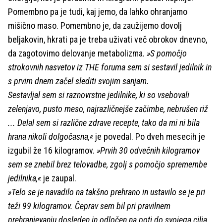
Pomembno pa je tudi, kaj jemo, da lahko ohranjamo
mišično maso. Pomembno je, da zaužijemo dovolj
beljakovin, hkrati pa je treba uživati več obrokov dnevno,
da zagotovimo delovanje metabolizma.
»S pomočjo
strokovnih nasvetov iz THE foruma sem si sestavil jedilnik in
s prvim dnem začel slediti svojim sanjam.
Sestavljal sem si raznovrstne jedilnike, ki so vsebovali
zelenjavo, pusto meso, najrazličnejše začimbe, nebrušen riž
... Delal sem si različne zdrave recepte, tako da mi ni bila
hrana nikoli dolgočasna,«
je povedal. Po dveh mesecih je
izgubil že 16 kilogramov.
»Prvih 30 odvečnih kilogramov
sem se znebil brez telovadbe, zgolj s pomočjo spremembe
jedilnika,«
je zaupal.
»Telo se je navadilo na takšno prehrano in ustavilo se je pri
teži 99 kilogramov. Čeprav sem bil pri pravilnem
prehranjevanju dosleden in odločen na poti do svojega cilja,