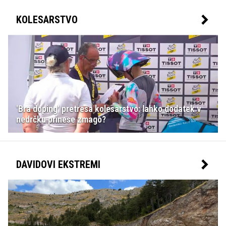
KOLESARSTVO
'Bra doping' pretresa kolesarstvo: lahko dodatek v
nedrčku prinese zmago?
DAVIDOVI EKSTREMI