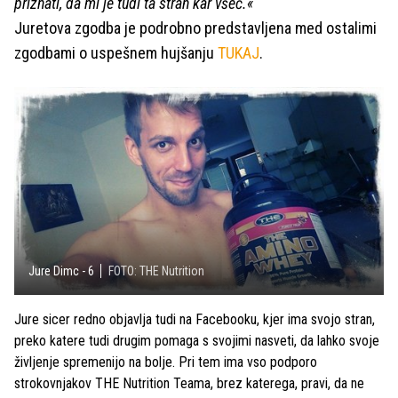
priznati, da mi je tudi ta stran kar všeč.«
Juretova zgodba je podrobno predstavljena med ostalimi
zgodbami o uspešnem hujšanju
TUKAJ
.
Jure Dimc - 6
FOTO: THE Nutrition
Jure sicer redno objavlja tudi na Facebooku, kjer ima svojo stran,
preko katere tudi drugim pomaga s svojimi nasveti, da lahko svoje
življenje spremenijo na bolje. Pri tem ima vso podporo
strokovnjakov THE Nutrition Teama, brez katerega, pravi, da ne