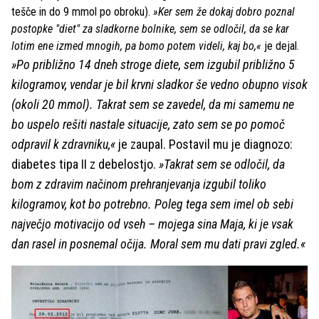
tešče in do 9 mmol po obroku).
»Ker sem že dokaj dobro poznal
postopke "diet" za sladkorne bolnike, sem se odločil, da se kar
lotim ene izmed mnogih, pa bomo potem videli, kaj bo,«
je dejal.
»Po približno 14 dneh stroge diete, sem izgubil približno 5
kilogramov, vendar je bil krvni sladkor še vedno obupno visok
(okoli 20 mmol). Takrat sem se zavedel, da mi samemu ne
bo uspelo rešiti nastale situacije, zato sem se po pomoč
odpravil k zdravniku,«
je zaupal. Postavil mu je diagnozo:
diabetes tipa II z debelostjo.
»Takrat sem se odločil, da
bom z zdravim načinom prehranjevanja izgubil toliko
kilogramov, kot bo potrebno. Poleg tega sem imel ob sebi
največjo motivacijo od vseh – mojega sina Maja, ki je vsak
dan rasel in posnemal očija. Moral sem mu dati pravi zgled.«