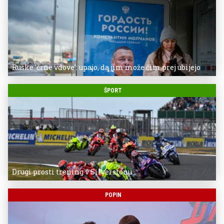
Ruske 'črne vdove': upajo, da jim može čim prej ubijejo
ŠPORT
Drugi prosti trening v Silverstonu
POPIN