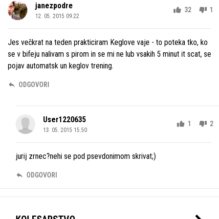
janezpodre
32
1
12. 05. 2015 09.22
Jes večkrat na teden prakticiram Keglove vaje - to poteka tko, ko
se v bifeju nalivam s pirom in se mi ne lub vsakih 5 minut it scat, se
pojav automatsk un keglov trening.
ODGOVORI
User1220635
1
2
13. 05. 2015 15.50
jurij zrnec?nehi se pod psevdonimom skrivat;)
ODGOVORI