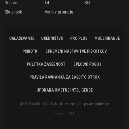
Odnosi
Fit
Stil
Skrivnosti
Varni v prometu
OGLAŠEVANJE
UREDNIŠTVO
PRO PLUS
MODERIRANJE
PIŠKOTKI
SPREMENI NASTAVITVE PIŠKOTKOV
POLITIKA ZASEBNOSTI
SPLOŠNI POGOJI
PRAVILA RAVNANJA ZA ZAŠČITO OTROK
UPORABA UMETNE INTELIGENCE
ISSN 2630-1679 © 2024, Moskisvet.com, Vse pravice pridržane
Verzija: 1874