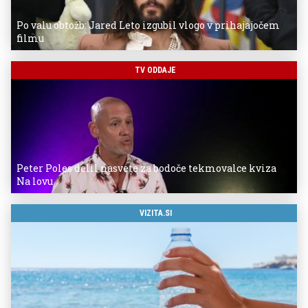
Po valu obtožb: Jared Leto izgubil vlogo v prihajajočem
filmu
TV ODDAJE
Peter Poles delil nasvete za bodoče tekmovalce kviza
Na lovu
VIZITA.SI