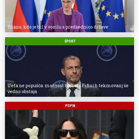
Znano, kdo je bil v vozilu s predsednico države
ŠPORT
Uefa ne popušča: možnost bojkota Fifinih tekmovanj še
vedno obstaja
POPIN