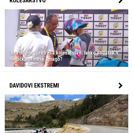
KOLESARSTVO
'Bra doping' pretresa kolesarstvo: lahko dodatek v
nedrčku prinese zmago?
DAVIDOVI EKSTREMI