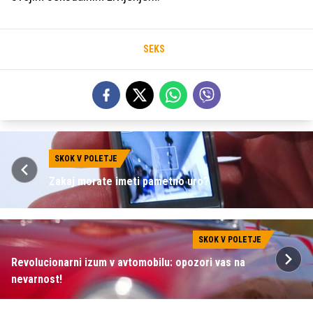
SEKS
SKOK V POLETJE
Zakaj morate imeti pametno uro?
SKOK V POLETJE
Revolucionarni izum v avtomobilu: opozori vas na
nevarnost!