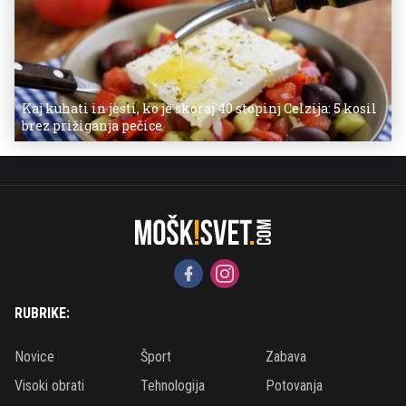
Kaj kuhati in jesti, ko je skoraj 40 stopinj Celzija: 5 kosil
brez prižiganja pečice
RUBRIKE:
Novice
Šport
Zabava
Visoki obrati
Tehnologija
Potovanja