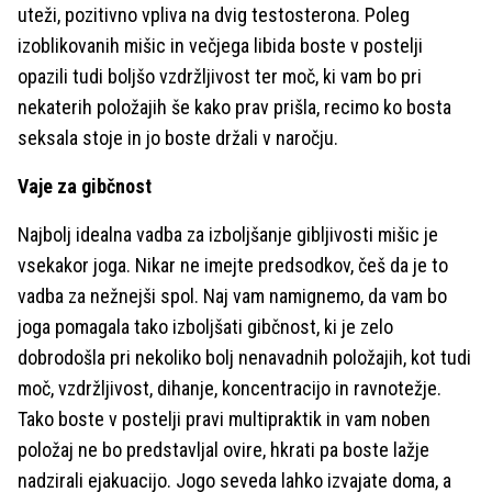
uteži, pozitivno vpliva na dvig testosterona. Poleg
izoblikovanih mišic in večjega libida boste v postelji
opazili tudi boljšo vzdržljivost ter moč, ki vam bo pri
nekaterih položajih še kako prav prišla, recimo ko bosta
seksala stoje in jo boste držali v naročju.
Vaje za gibčnost
Najbolj idealna vadba za izboljšanje gibljivosti mišic je
vsekakor joga. Nikar ne imejte predsodkov, češ da je to
vadba za nežnejši spol. Naj vam namignemo, da vam bo
joga pomagala tako izboljšati gibčnost, ki je zelo
dobrodošla pri nekoliko bolj nenavadnih položajih, kot tudi
moč, vzdržljivost, dihanje, koncentracijo in ravnotežje.
Tako boste v postelji pravi multipraktik in vam noben
položaj ne bo predstavljal ovire, hkrati pa boste lažje
nadzirali ejakuacijo. Jogo seveda lahko izvajate doma, a