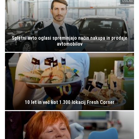
OGLAS
Spletni avto oglasi spreminjajo način nakupa in prodaje
avtomobilov
10 let in več kot 1.300 lokacij Fresh Corner