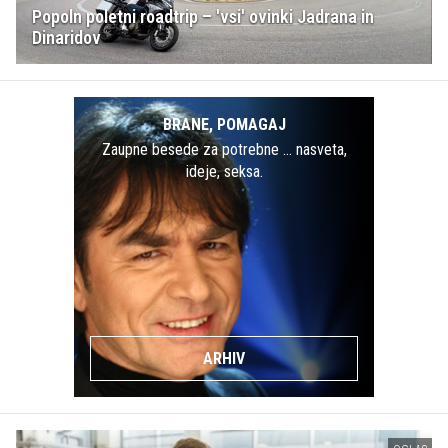
Popoln poletni roadtrip – 'vsi' ovinki Jadrana in
Dinaridov
BRANE, POMAGAJ
Zaupne besede za potrebne … nasveta,
ideje, seksa.
ARHIV