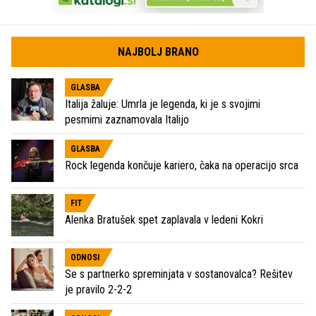
NAJBOLJ BRANO
GLASBA
Italija žaluje: Umrla je legenda, ki je s svojimi
pesmimi zaznamovala Italijo
GLASBA
Rock legenda končuje kariero, čaka na operacijo srca
FIT
Alenka Bratušek spet zaplavala v ledeni Kokri
ODNOSI
Se s partnerko spreminjata v sostanovalca? Rešitev
je pravilo 2-2-2