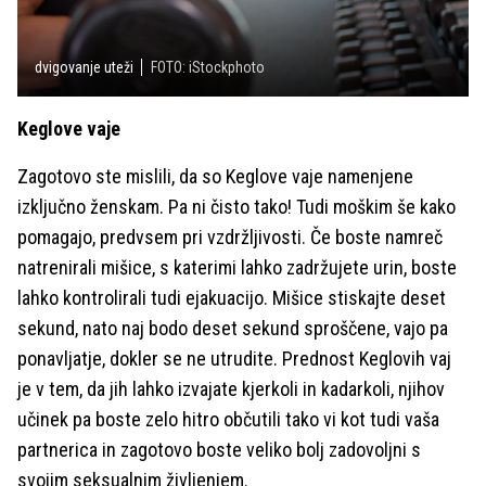
dvigovanje uteži
FOTO: iStockphoto
Keglove vaje
Zagotovo ste mislili, da so Keglove vaje namenjene
izključno ženskam. Pa ni čisto tako! Tudi moškim še kako
pomagajo, predvsem pri vzdržljivosti. Če boste namreč
natrenirali mišice, s katerimi lahko zadržujete urin, boste
lahko kontrolirali tudi ejakuacijo. Mišice stiskajte deset
sekund, nato naj bodo deset sekund sproščene, vajo pa
ponavljatje, dokler se ne utrudite. Prednost Keglovih vaj
je v tem, da jih lahko izvajate kjerkoli in kadarkoli, njihov
učinek pa boste zelo hitro občutili tako vi kot tudi vaša
partnerica in zagotovo boste veliko bolj zadovoljni s
svojim seksualnim življenjem.