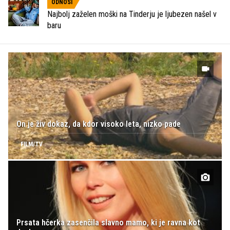
ODNOSI
Najbolj zaželen moški na Tinderju je ljubezen našel v
baru
On je živ dokaz, da kdor visoko leta, nizko pade
FILM/TV
Prsata hčerka zasenčila slavno mamo, ki je ravna kot