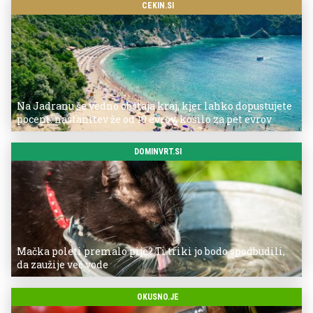
CEKIN.SI
Na Jadranu še vedno obstaja kraj, kjer lahko dopustujete
poceni: nastanitev že od 10 evrov, kosilo za pet evrov
DOMINVRT.SI
Mačka poleti premalo pije? Ti triki jo bodo spodbudili,
da zaužije več vode
OKUSNO.JE