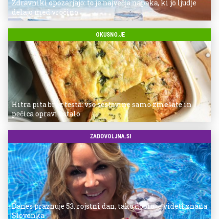
Zdravniki opozarjajo: to je največja napaka, ki jo ljudje
delajo med vročino
OKUSNO.JE
Hitra pita brez testa: vse sestavine samo zmešate in
pečica opravi ostalo
ZADOVOLJNA.SI
Danes praznuje 53. rojstni dan, tako dobro je videti znana
Slovenka