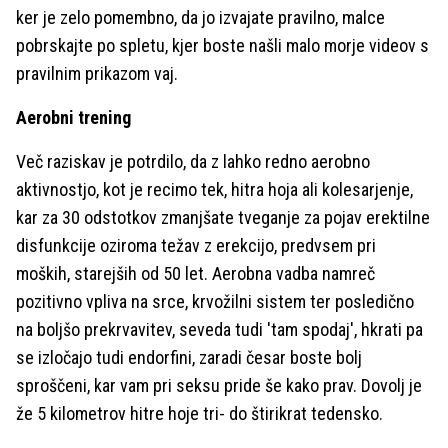
ker je zelo pomembno, da jo izvajate pravilno, malce
pobrskajte po spletu, kjer boste našli malo morje videov s
pravilnim prikazom vaj.
Aerobni trening
Več raziskav je potrdilo, da z lahko redno aerobno
aktivnostjo, kot je recimo tek, hitra hoja ali kolesarjenje,
kar za 30 odstotkov zmanjšate tveganje za pojav erektilne
disfunkcije oziroma težav z erekcijo, predvsem pri
moških, starejših od 50 let. Aerobna vadba namreč
pozitivno vpliva na srce, krvožilni sistem ter posledično
na boljšo prekrvavitev, seveda tudi 'tam spodaj', hkrati pa
se izločajo tudi endorfini, zaradi česar boste bolj
sproščeni, kar vam pri seksu pride še kako prav. Dovolj je
že 5 kilometrov hitre hoje tri- do štirikrat tedensko.