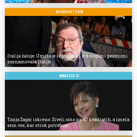
MOSKISVET.COM
Italija žaluje: Umrla je legenda, ki je s svojimi pesmimi
zaznamovala Italijo
BIBALEZE.SI
Tanja Žagar iskreno: Živeli smo na 40 kvadratih, a imela
sem vse, kar otrok potrebuje