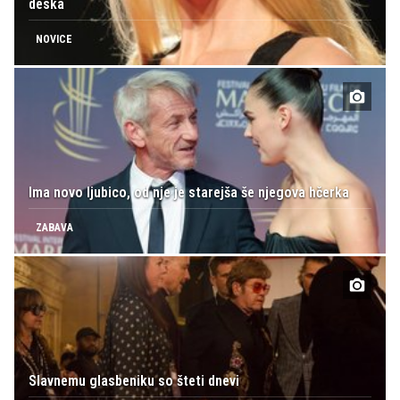
deska
NOVICE
Ima novo ljubico, od nje je starejša še njegova hčerka
ZABAVA
Slavnemu glasbeniku so šteti dnevi