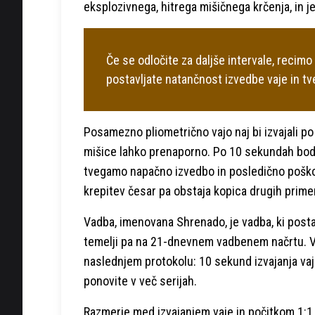
eksplozivnega, hitrega mišičnega krčenja, in je
Če se odločite za daljše intervale, recimo
postavljate natančnost izvedbe vaje in t
Posamezno pliometrično vajo naj bi izvajali po 
mišice lahko prenaporno. Po 10 sekundah bodo m
tvegamo napačno izvedbo in posledično poško
krepitev česar pa obstaja kopica drugih primer
Vadba, imenovana Shrenado, je vadba, ki postaj
temelji pa na 21-dnevnem vadbenem načrtu. V o
naslednjem protokolu: 10 sekund izvajanja vaje
ponovite v več serijah.
Razmerje med izvajanjem vaje in počitkom 1:1