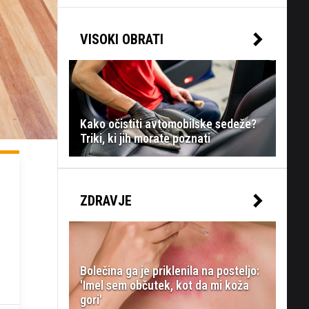
VISOKI OBRATI
Kako očistiti avtomobilske sedeže?
Triki, ki jih morate poznati
ZDRAVJE
Bolečina ga je priklenila na posteljo:
'Imel sem občutek, kot da mi koža
gori'