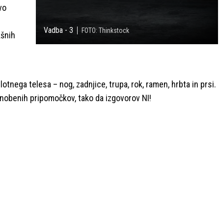
vo
Vadba - 3
FOTO: Thinkstock
kšnih
lotnega telesa – nog, zadnjice, trupa, rok, ramen, hrbta in prsi.
n nobenih pripomočkov, tako da izgovorov NI!