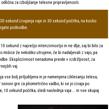
 odlična za izboljšanje telesne pripravljenosti.
 30 sekund izvajanja vaje in 30 sekund počitka, na kocko
vegate poškodbe.
10 sekund z največjo intenzivnostjo in ne dlje, saj bi bilo za
išice že nekoliko utrujene, če bi nadaljevali z vajo, pa
dbe. Eksplozivnost nenadoma preide v vzdržljivost, za
nejših vaj.
a vse bolj priljubljena in je namenjena izklesanju telesa,
snovi gre za pliometrično vadbo, ki se jo izvaja po
, 10 sekund počitka, sledi naslednja vaja ... in vse skupaj