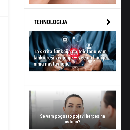
TEHNOLOGIJA
Ta skrita funkcija na telefonu vam
lahko reši življenje – večina ljudi je
nima nastavljene
Se vam pogosto pojavi herpes na
ustnici?