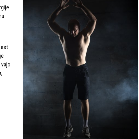
gije
mu
i
vest
je
 vajo
,