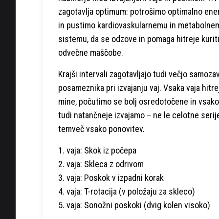
zagotavlja optimum: potrošimo optimalno ener
in pustimo kardiovaskularnemu in metabolne
sistemu, da se odzove in pomaga hitreje kurit
odvečne maščobe.
Krajši intervali zagotavljajo tudi večjo samoza
posameznika pri izvajanju vaj. Vsaka vaja hitre
mine, počutimo se bolj osredotočene in vsako
tudi natančneje izvajamo – ne le celotne serije
temveč vsako ponovitev.
1. vaja: Skok iz počepa
2. vaja: Skleca z odrivom
3. vaja: Poskok v izpadni korak
4. vaja: T-rotacija (v položaju za skleco)
5. vaja: Sonožni poskoki (dvig kolen visoko)