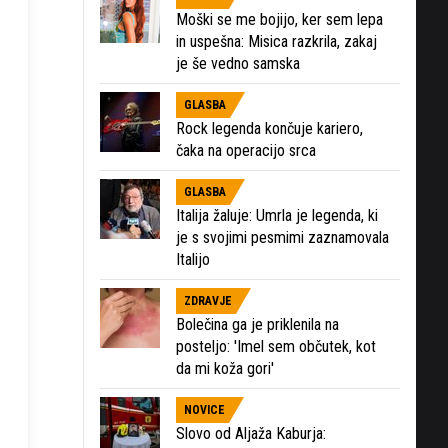
Moški se me bojijo, ker sem lepa
in uspešna: Misica razkrila, zakaj
je še vedno samska
GLASBA
Rock legenda končuje kariero,
čaka na operacijo srca
GLASBA
Italija žaluje: Umrla je legenda, ki
je s svojimi pesmimi zaznamovala
Italijo
ZDRAVJE
Bolečina ga je priklenila na
posteljo: 'Imel sem občutek, kot
da mi koža gori'
NOVICE
Slovo od Aljaža Kaburja: