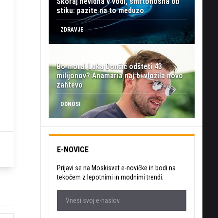
Skoraj nevidna v vodi, smrtonosna ob
stiku: pazite na to meduzo
ZDRAVJE
Bo moral Luka Dončić odšteti 43
milijonov? Anamaria naj bi vložila novo
zahtevo
ODNOSI
E-NOVICE
Prijavi se na Moskisvet e-novičke in bodi na
tekočem z lepotnimi in modnimi trendi.