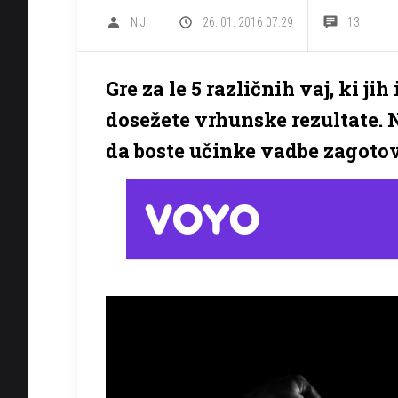
N.J.
26. 01. 2016 07.29
13
Gre za le 5 različnih vaj, ki j
dosežete vrhunske rezultate. N
da boste učinke vadbe zagotovo