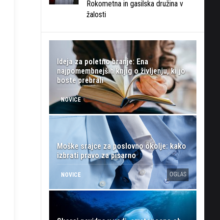
Rokometna in gasilska družina v
žalosti
Ideja za poletno branje: Ena
najpomembnejših knjig o življenju, ki jo
boste prebrali
NOVICE
Moške srajce za poslovno okolje: kako
izbrati pravo za pisarno
OGLAS
NOVICE