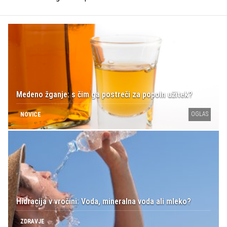
Medeno žganje: s čim ga postreči za popoln užitek?
OGLAS
NOVICE
Hidracija v vročini: Voda, mineralna voda ali mleko?
ZDRAVJE