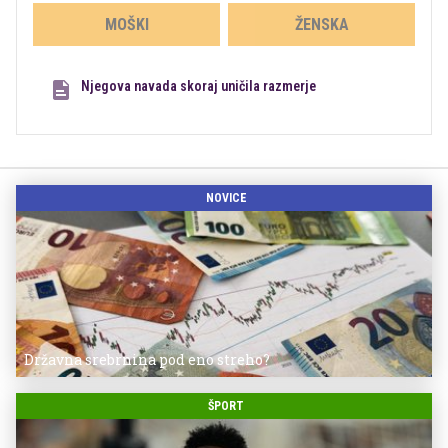
MOŠKI
ŽENSKA
Njegova navada skoraj uničila razmerje
NOVICE
Državna srebrnina pod eno streho?
ŠPORT