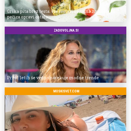
Grška pita brez testa: vse sestavine samo zmešate in
pečica opravi ostalo
ZADOVOLJNA.SI
Pri 61 letih še vedno narekuje modne trende
MOSKISVET.COM