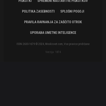
PIŠKOTKI
SPREMENI NASTAVITVE PIŠKOTKOV
POLITIKA ZASEBNOSTI
SPLOŠNI POGOJI
PRAVILA RAVNANJA ZA ZAŠČITO OTROK
UPORABA UMETNE INTELIGENCE
ISSN 2630-1679 © 2024, Moskisvet.com, Vse pravice pridržane
Verzija: 1874