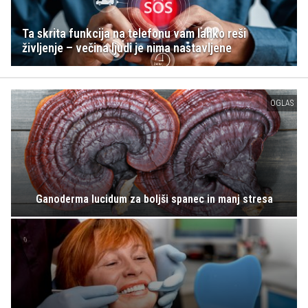
Ta skrita funkcija na telefonu vam lahko reši
življenje – večina ljudi je nima nastavljene
OGLAS
Ganoderma lucidum za boljši spanec in manj stresa