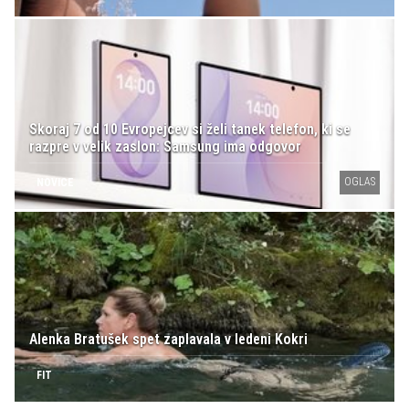
Skoraj 7 od 10 Evropejcev si želi tanek telefon, ki se
razpre v velik zaslon: Samsung ima odgovor
OGLAS
NOVICE
Alenka Bratušek spet zaplavala v ledeni Kokri
FIT