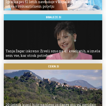
Igralka pri 51 letih navdušuje v kopalkah: z možem
uživa v romantičnem poletju
BIBALEZE.SI
Tanja Žagar iskreno: Živeli smo na 40 kvadratih, a imela
sem vse, kar otrok potrebuje
CEKIN.SI
20-letnik kupil hišo na slepo in danes mu vsi zavidajo