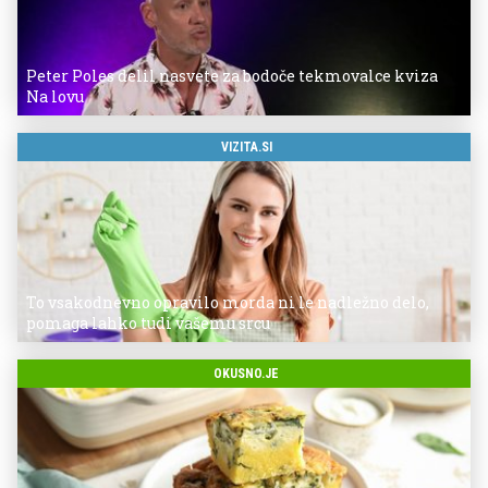
Peter Poles delil nasvete za bodoče tekmovalce kviza
Na lovu
VIZITA.SI
To vsakodnevno opravilo morda ni le nadležno delo,
pomaga lahko tudi vašemu srcu
OKUSNO.JE