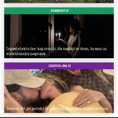
DOMINVRT.SI
Izpad elektrike: kaj storiti, da zaščitite dom, hrano in
elektronske naprave
ZADOVOLJNA.SI
Sedem let po poroki je ljubezen še vedno enako močna