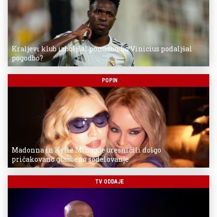
Kraljevi klub izboljšal ponudbo, bo Vinicius podaljšal
pogodbo?
POPIN
Madonna in Kylie Minogue uresničili dolgo
pričakovano glasbeno sodelovanje
TV ODDAJE