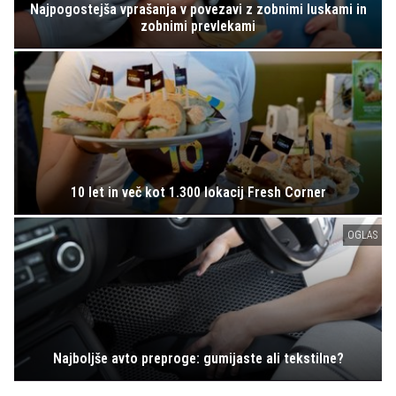
Najpogostejša vprašanja v povezavi z zobnimi luskami in
zobnimi prevlekami
10 let in več kot 1.300 lokacij Fresh Corner
OGLAS
Najboljše avto preproge: gumijaste ali tekstilne?