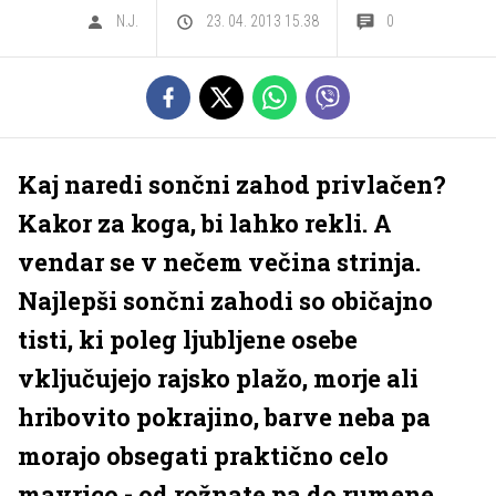
N.J.
23. 04. 2013 15.38
0
Kaj naredi sončni zahod privlačen?
Kakor za koga, bi lahko rekli. A
vendar se v nečem večina strinja.
Najlepši sončni zahodi so običajno
tisti, ki poleg ljubljene osebe
vključujejo rajsko plažo, morje ali
hribovito pokrajino, barve neba pa
morajo obsegati praktično celo
mavrico - od rožnate pa do rumene,