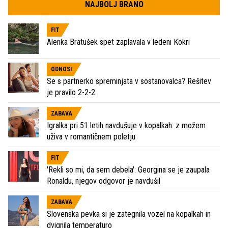
NAJBOLJ BRANO
FIT
Alenka Bratušek spet zaplavala v ledeni Kokri
ODNOSI
Se s partnerko spreminjata v sostanovalca? Rešitev
je pravilo 2-2-2
ZABAVA
Igralka pri 51 letih navdušuje v kopalkah: z možem
uživa v romantičnem poletju
FIT
'Rekli so mi, da sem debela': Georgina se je zaupala
Ronaldu, njegov odgovor je navdušil
ZABAVA
Slovenska pevka si je zategnila vozel na kopalkah in
dvignila temperaturo