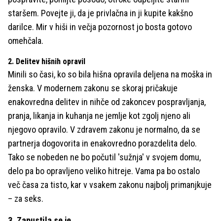
staršem. Povejte ji, da je privlačna in ji kupite kakšno
darilce. Mir v hiši in večja pozornost jo bosta gotovo
omehčala.
2. Delitev hišnih opravil
Minili so časi, ko so bila hišna opravila deljena na moška in
ženska. V modernem zakonu se skoraj pričakuje
enakovredna delitev in nihče od zakoncev pospravljanja,
pranja, likanja in kuhanja ne jemlje kot zgolj njeno ali
njegovo opravilo. V zdravem zakonu je normalno, da se
partnerja dogovorita in enakovredno porazdelita delo.
Tako se nobeden ne bo počutil 'sužnja' v svojem domu,
delo pa bo opravljeno veliko hitreje. Vama pa bo ostalo
več časa za tisto, kar v vsakem zakonu najbolj primanjkuje
– za seks.
3. Zapustila se je