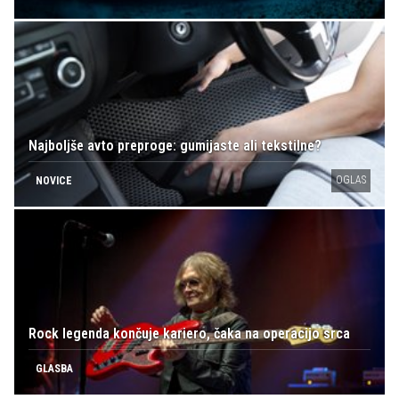
Najboljše avto preproge: gumijaste ali tekstilne?
OGLAS
NOVICE
Rock legenda končuje kariero, čaka na operacijo srca
GLASBA