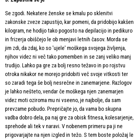
Se zgodi. Nekatere ženske se kmalu po sklenitvi
zakonske zveze zapustijo, kar pomeni, da pridobijo kakšen
kilogram, ne hodijo tako pogosto na depilacijo in pedikuro
in frizerja obiščejo le ob menjavi letnih časov. Morda se
jim zdi, da zdaj, ko so 'ujele' moškega svojega življenja,
njihov videz ni več tako pomemben in se zanj veliko manj
trudijo. Lahko pa gre za bolj resno težavo in po rojstvu
otroka nikakor ne morejo pridobiti več svoje vitkosti ter
so zaradi tega še bolj nesrečne in zanemarjene. Razlogov
je lahko nešteto, vendar če moškega njen zanemarjen
videz moti oziroma mu ni vseeno, je najbolje, da sam
prevzame pobudo. Prepričajte jo, da vama bo skupna
vadba dobro dela, pa naj gre za obisk fitnesa, kolesarjenje,
sprehode ali tek v naravi. V nobenem primeru pa ji ne
prigovarjajte na njen izgled in težo. S tem boste položaj le