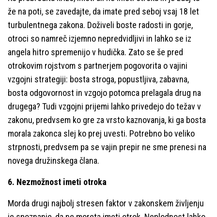
že na poti, se zavedajte, da imate pred seboj vsaj 18 let
turbulentnega zakona. Doživeli boste radosti in gorje,
otroci so namreč izjemno nepredvidljivi in lahko se iz
angela hitro spremenijo v hudička. Zato se še pred
otrokovim rojstvom s partnerjem pogovorita o vajini
vzgojni strategiji: bosta stroga, popustljiva, zabavna,
bosta odgovornost in vzgojo potomca prelagala drug na
drugega? Tudi vzgojni prijemi lahko privedejo do težav v
zakonu, predvsem ko gre za vrsto kaznovanja, ki ga bosta
morala zakonca slej ko prej uvesti. Potrebno bo veliko
strpnosti, predvsem pa se vajin prepir ne sme prenesi na
novega družinskega člana.
6. Nezmožnost imeti otroka
Morda drugi najbolj stresen faktor v zakonskem življenju
je spoznanje, da ne moreta imeti otrok. Neplodnost lahko