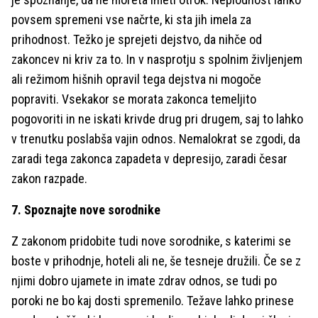
povsem spremeni vse načrte, ki sta jih imela za
prihodnost. Težko je sprejeti dejstvo, da nihče od
zakoncev ni kriv za to. In v nasprotju s spolnim življenjem
ali režimom hišnih opravil tega dejstva ni mogoče
popraviti. Vsekakor se morata zakonca temeljito
pogovoriti in ne iskati krivde drug pri drugem, saj to lahko
v trenutku poslabša vajin odnos. Nemalokrat se zgodi, da
zaradi tega zakonca zapadeta v depresijo, zaradi česar
zakon razpade.
7. Spoznajte nove sorodnike
Z zakonom pridobite tudi nove sorodnike, s katerimi se
boste v prihodnje, hoteli ali ne, še tesneje družili. Če se z
njimi dobro ujamete in imate zdrav odnos, se tudi po
poroki ne bo kaj dosti spremenilo. Težave lahko prinese