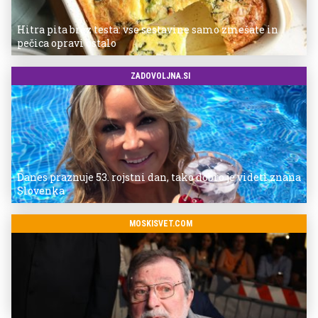
Hitra pita brez testa: vse sestavine samo zmešate in
pečica opravi ostalo
ZADOVOLJNA.SI
Danes praznuje 53. rojstni dan, tako dobro je videti znana
Slovenka
MOSKISVET.COM