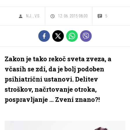
N.J.
,
V.S.
12. 06. 2015 08.00
5
Zakon je tako rekoč sveta zveza, a
včasih se zdi, da je bolj podoben
psihiatrični ustanovi. Delitev
stroškov, načrtovanje otroka,
pospravljanje ... Zveni znano?!