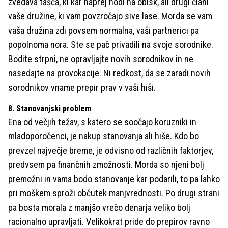
zvedava tašča, ki kar naprej hodi na obisk, ali drugi člani
vaše družine, ki vam povzročajo sive lase. Morda se vam
vaša družina zdi povsem normalna, vaši partnerici pa
popolnoma nora. Ste se pač privadili na svoje sorodnike.
Bodite strpni, ne opravljajte novih sorodnikov in ne
nasedajte na provokacije. Ni redkost, da se zaradi novih
sorodnikov vname prepir prav v vaši hiši.
8. Stanovanjski problem
Ena od večjih težav, s katero se soočajo koruzniki in
mladoporočenci, je nakup stanovanja ali hiše. Kdo bo
prevzel največje breme, je odvisno od različnih faktorjev,
predvsem pa finančnih zmožnosti. Morda so njeni bolj
premožni in vama bodo stanovanje kar podarili, to pa lahko
pri moškem sproži občutek manjvrednosti. Po drugi strani
pa bosta morala z manjšo vrečo denarja veliko bolj
racionalno upravljati. Velikokrat pride do prepirov ravno