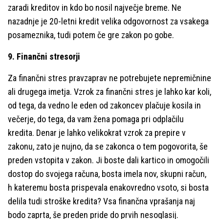
zaradi kreditov in kdo bo nosil največje breme. Ne
nazadnje je 20-letni kredit velika odgovornost za vsakega
posameznika, tudi potem če gre zakon po gobe.
9. Finančni stresorji
Za finančni stres pravzaprav ne potrebujete nepremičnine
ali drugega imetja. Vzrok za finančni stres je lahko kar koli,
od tega, da vedno le eden od zakoncev plačuje kosila in
večerje, do tega, da vam žena pomaga pri odplačilu
kredita. Denar je lahko velikokrat vzrok za prepire v
zakonu, zato je nujno, da se zakonca o tem pogovorita, še
preden vstopita v zakon. Ji boste dali kartico in omogočili
dostop do svojega računa, bosta imela nov, skupni račun,
h kateremu bosta prispevala enakovredno vsoto, si bosta
delila tudi stroške kredita? Vsa finančna vprašanja naj
bodo zaprta, še preden pride do prvih nesoglasij.