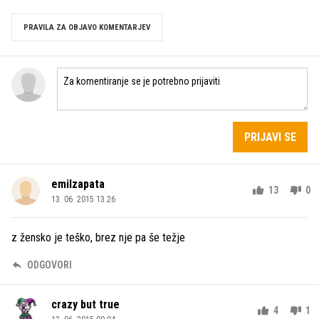
PRAVILA ZA OBJAVO KOMENTARJEV
PRIJAVI SE
emilzapata
13
0
13. 06. 2015 13.26
z žensko je teško, brez nje pa še težje
ODGOVORI
crazy but true
4
1