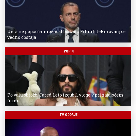
Uefa ne popušča: možnost bojkota Fifinih tekmovanj še
vedno obstaja
POPIN
Po valu obtožb: Jared Leto izgubil vlogo v prihajajočem
filmu
TV ODDAJE