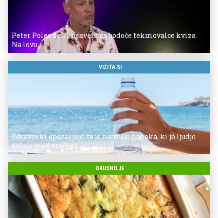
Peter Poles delil nasvete za bodoče tekmovalce kviza
Na lovu
VIZITA.SI
Zdravniki opozarjajo: to je največja napaka, ki jo ljudje
delajo med vročino
OKUSNO.JE