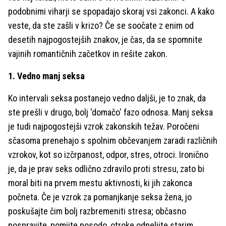
podobnimi viharji se spopadajo skoraj vsi zakonci. A kako
veste, da ste zašli v krizo? Če se soočate z enim od
desetih najpogostejših znakov, je čas, da se spomnite
vajinih romantičnih začetkov in rešite zakon.
1. Vedno manj seksa
Ko intervali seksa postanejo vedno daljši, je to znak, da
ste prešli v drugo, bolj 'domačo' fazo odnosa. Manj seksa
je tudi najpogostejši vzrok zakonskih težav. Poročeni
sčasoma prenehajo s spolnim občevanjem zaradi različnih
vzrokov, kot so izčrpanost, odpor, stres, otroci. Ironično
je, da je prav seks odlično zdravilo proti stresu, zato bi
moral biti na prvem mestu aktivnosti, ki jih zakonca
počneta. Če je vzrok za pomanjkanje seksa žena, jo
poskušajte čim bolj razbremeniti stresa; občasno
pospravite, pomijte posodo, otroke odpeljite starim