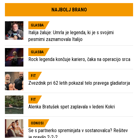
NAJBOLJ BRANO
GLASBA
Italija žaluje: Umrla je legenda, ki je s svojimi
pesmimi zaznamovala Italijo
GLASBA
Rock legenda končuje kariero, čaka na operacijo srca
FIT
Zvezdnik pri 62 letih pokazal telo pravega gladiatorja
FIT
Alenka Bratušek spet zaplavala v ledeni Kokri
ODNOSI
Se s partnerko spreminjata v sostanovalca? Rešitev
je pravilo 2-2-2