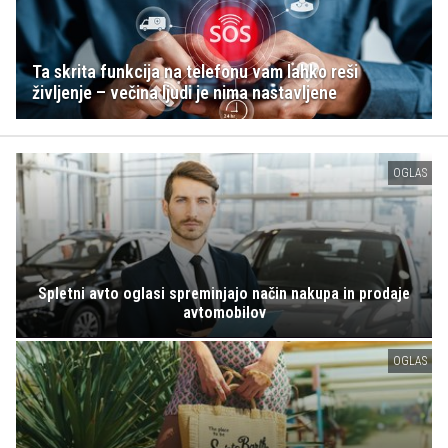
Ta skrita funkcija na telefonu vam lahko reši
življenje – večina ljudi je nima nastavljene
OGLAS
Spletni avto oglasi spreminjajo način nakupa in prodaje
avtomobilov
OGLAS