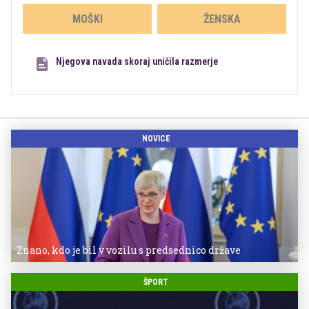
MOŠKI
ŽENSKA
Njegova navada skoraj uničila razmerje
NOVICE
Znano, kdo je bil v vozilu s predsednico države
ŠPORT