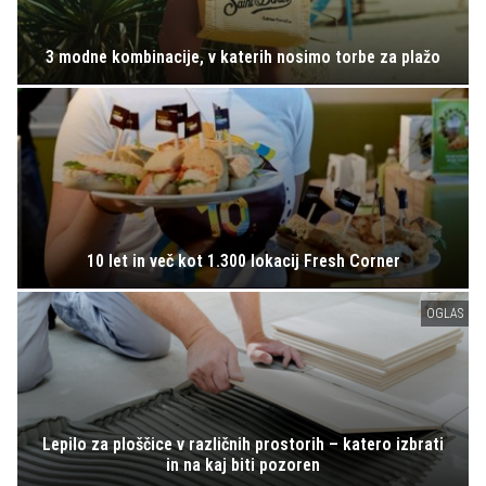
3 modne kombinacije, v katerih nosimo torbe za plažo
10 let in več kot 1.300 lokacij Fresh Corner
OGLAS
Lepilo za ploščice v različnih prostorih – katero izbrati
in na kaj biti pozoren