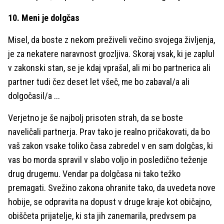
10. Meni je dolgčas
Misel, da boste z nekom preživeli večino svojega življenja,
je za nekatere naravnost grozljiva. Skoraj vsak, ki je zaplul
v zakonski stan, se je kdaj vprašal, ali mi bo partnerica ali
partner tudi čez deset let všeč, me bo zabaval/a ali
dolgočasil/a ...
Verjetno je še najbolj prisoten strah, da se boste
naveličali partnerja. Prav tako je realno pričakovati, da bo
vaš zakon vsake toliko časa zabredel v en sam dolgčas, ki
vas bo morda spravil v slabo voljo in posledično teženje
drug drugemu. Vendar pa dolgčasa ni tako težko
premagati. Svežino zakona ohranite tako, da uvedeta nove
hobije, se odpravita na dopust v druge kraje kot običajno,
obiščeta prijatelje, ki sta jih zanemarila, predvsem pa