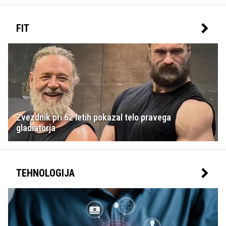
FIT
Zvezdnik pri 62 letih pokazal telo pravega
gladiatorja
TEHNOLOGIJA