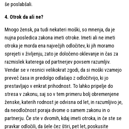
še poslabšali.
4. Otrok da ali ne?
Mnogo žensk, pa tudi nekateri moški, so mnenja, da je
nujna posledica zakona imeti otroke. Imeti ali ne imeti
otroka je morda ena največjih odločitev, ki jih moramo
sprejeti v življenju, zato je določeno oklevanje in čas za
razmislek katerega od partnerjev povsem razumljiv.
Vendar se v resnici velikokrat zgodi, da si moški vzamejo
preveč časa in predolgo odlašajo z odločitvijo, ki jo
prestavljajo v enkrat prihodnost. To lahko pripelje do
stresa v zakonu, saj so v tem primeru bolj obremenjene
ženske, katerih rodnost je odvisna od let, in razumljivo je,
da neodločnost poraja dvome o samem zakonu in o
partnerju. Če ste v dvomih, kdaj imeti otroka, in če ste se
pravkar odločili, da šele čez štiri, pet let, poskusite