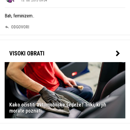
13. 06. 2015 09.04
Bah, feminizem..
ODGOVORI
VISOKI OBRATI
Kako očistiti avtomobilske sedeže? Triki, ki jih
morate poznati