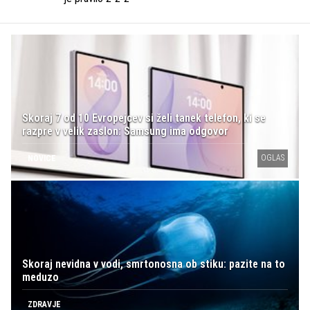
Skoraj 7 od 10 Evropejcev si želi tanek telefon, ki se
razpre v velik zaslon: Samsung ima odgovor
OGLAS
NOVICE
Skoraj nevidna v vodi, smrtonosna ob stiku: pazite na to
meduzo
ZDRAVJE