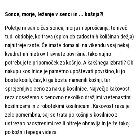
Sonce, morje, ležanje v senci in ... košnja?!
Poletje ni samo čas sonca, morja in sproščanja, temveč
tudi obdobje, ko trava (sploh ob zadostnih količinah dežja)
najhitreje raste. Če imate doma ali na vikendu vsaj nekaj
kvadratnih metrov travnate površine, tako nujno
potrebujete pripomoček za košnjo. A kakšnega izbrati? Ob
nakupu kosilnice je pametno upoštevati površino, ki jo
boste kosili, čas, ki ga boste namenili košnji, ter
sprejemljivo ceno za nakup kosilnice. Največjo kakovost
reza dosežemo s cenovno nekoliko dražjimi vretenastimi
kosilnicami in z robotskimi kosilnicami. Kakovost reza je
zelo pomembna, saj se trata po košnji s kosilnico z
ustrezno naostrenimi rezili hitreje obnavlja in je že takoj
po košnji lepega videza.