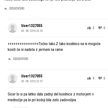
ODGOVORI
User1327055
5
0
02. 08. 2016 22.35
++++++++++++++++Točno tako.Z tako kosilnico na ni mogoče
kositi če ni nadeta z jermeni na rame.
ODGOVORI
User1327055
9
0
02. 08. 2016 22.37
Sicer bi si pa lahko dala zadnji del kosilnice z motorjem v
mednožje pa bi pri košnji bila zelo zadovoljna.