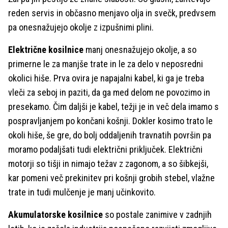
reden servis in občasno menjavo olja in svečk, predvsem
pa onesnažujejo okolje z izpušnimi plini.
Električne kosilnice
manj onesnažujejo okolje, a so
primerne le za manjše trate in le za delo v neposredni
okolici hiše. Prva ovira je napajalni kabel, ki ga je treba
vleči za seboj in paziti, da ga med delom ne povozimo in
presekamo. Čim daljši je kabel, težji je in več dela imamo s
pospravljanjem po končani košnji. Dokler kosimo trato le
okoli hiše, še gre, do bolj oddaljenih travnatih površin pa
moramo podaljšati tudi električni priključek. Električni
motorji so tišji in nimajo težav z zagonom, a so šibkejši,
kar pomeni več prekinitev pri košnji grobih stebel, vlažne
trate in tudi mulčenje je manj učinkovito.
Akumulatorske kosilnice
so postale zanimive v zadnjih