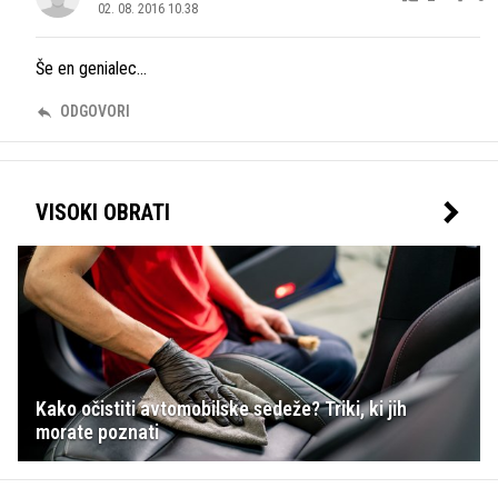
02. 08. 2016 10.38
Še en genialec...
ODGOVORI
VISOKI OBRATI
Kako očistiti avtomobilske sedeže? Triki, ki jih
morate poznati