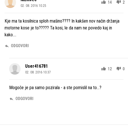
14
2
02. 08. 2016 10.25
Kje ma ta kosilnica sploh mašino???? In kakšen nov način držanja
motorne kose je to????? Ta kosi, le da nam ne povedo kaj in
kako....
ODGOVORI
User416781
12
0
02. 08. 2016 10.37
Mogoče je pa samo pozirala - a ste pomislil na to...?
ODGOVORI