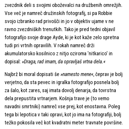
zvezdnik deli s svojimi oboževalci na družbenih omrežjih.
Vse več je namreč družinskih fotografij, si pa Robbie
svojo izbranko rad privošči in jo v objektiv ujame v ne
ravno zvezdniških trenutkih. Tako je pred tedni objavil
fotografijo svoje drage Ayde, ki je kot kaže zelo spretna
tudi pri vrtnih opravilih. V rokah namreč drži
akumulatorsko kosilnico z nitjo oziroma 'nitkarico' in
dopisal:
»Draga, rad imam, da opravljaš vrtna dela.«
Najbrž bi moral dopisati še
»namesto mene«
, čeprav je bolj
verjetno, da sta pevec in igralka fotografijo posnela bolj
za šalo, kot zares, saj imata dovolj denarja, da tovrstna
dela prepustita vrtnarjem. Košnja trave je (to vemo
navadni smrtniki) namreč vse prej, kot enostavna. Poleg
tega bi lepotica v taki opravi, kot jo ima na fotografiji, bolj
težko pokosila več kot kvadratni meter travnate površine.