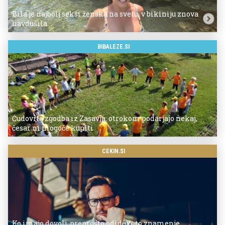
Bila je najbolj seksi ženska na svetu, v bikiniju znova
navdušila
BIBALEZE.SI
Čudovita zgodba iz Zasavja: otrokom podarjajo nekaj,
česar ni mogoče kupiti
CEKIN.SI
Ko imajo dovolj, preprosto odidejo: to znamenje