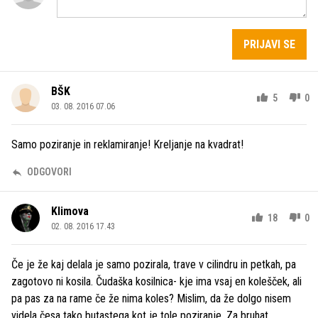
PRIJAVI SE
BŠK
5
0
03. 08. 2016 07.06
Samo poziranje in reklamiranje! Kreljanje na kvadrat!
ODGOVORI
Klimova
18
0
02. 08. 2016 17.43
Če je že kaj delala je samo pozirala, trave v cilindru in petkah, pa
zagotovo ni kosila. Čudaška kosilnica- kje ima vsaj en kolešček, ali
pa pas za na rame če že nima koles? Mislim, da že dolgo nisem
videla česa tako butastega kot je tole poziranje. Za bruhat