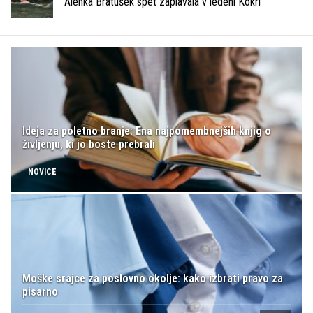
Alenka Bratušek spet zaplavala v ledeni Kokri
Ideja za poletno branje: Ena najpomembnejših knjig o
življenju, ki jo boste prebrali
NOVICE
Moške srajce za poslovno okolje: kako izbrati pravo za
pisarno