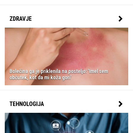
ZDRAVJE
Bolečina ga je priklenila na posteljo: 'Imel sem
občutek, kot da mi koža gori'
TEHNOLOGIJA