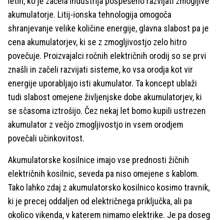
letih, ko je začela industrija pospešeno razvijati zmogljive
akumulatorje. Litij-ionska tehnologija omogoča
shranjevanje velike količine energije, glavna slabost pa je
cena akumulatorjev, ki se z zmogljivostjo zelo hitro
povečuje. Proizvajalci ročnih električnih orodij so se prvi
znašli in začeli razvijati sisteme, ko vsa orodja kot vir
energije uporabljajo isti akumulator. Ta koncept ublaži
tudi slabost omejene življenjske dobe akumulatorjev, ki
se sčasoma iztrošijo. Čez nekaj let bomo kupili ustrezen
akumulator z večjo zmogljivostjo in vsem orodjem
povečali učinkovitost.
Akumulatorske kosilnice imajo vse prednosti žičnih
električnih kosilnic, seveda pa niso omejene s kablom.
Tako lahko zdaj z akumulatorsko kosilnico kosimo travnik,
ki je precej oddaljen od električnega priključka, ali pa
okolico vikenda, v katerem nimamo elektrike. Je pa doseg