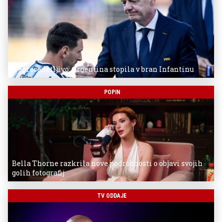
Nepresenetljivo: Argentina stopila v bran Infantinu
POPIN
Bella Thorne razkrila nove podrobnosti o objavi svojih
golih fotografij
TV ODDAJE