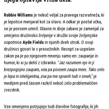
Robbie Williams
je nekoč veljal za pravega razvratneža, ki
je lepotice menjaval kot za stavo. A odkar je postal očka,
se je povsem umiril. Glasne in divje zabave je zamenjal za
umirjeno družinsko življenje v družbi svoje življenjske
sopotnice
Ayde Fields
in njunih dveh otrok. O svoji
družinici govori le v presežnikih. Recept za uspešen
zakon pa je po njegovem mnenju samo en: zaupanje in
humor, ki si ju deliš z izbranko.
"Jaz razumem njo in ji
brezpogojno zaupam, ona pa povsem zaupa meni. Tako zelo
je lepa in inteligentna, zna pa me spraviti tudi v smeh,''
je
medijem pred časom razkril nekoč zelo problematičen
zvezdnik.
Vse omenjeno potrjujejo tudi številne fotografije, ki jih