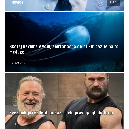
OGLAS
NOVICE
Skoraj nevidna v vodi, smrtonosna ob stiku: pazite na to
meduzo
ZDRAVJE
Zvezdnik pri 62 letih pokazal telo pravega gladiatorja
FIT