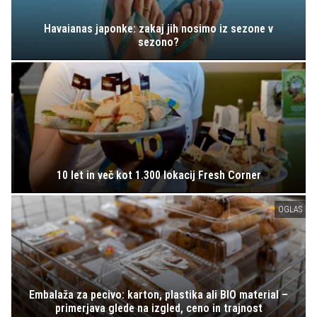
Havaianas japonke: zakaj jih nosimo iz sezone v
sezono?
10 let in več kot 1.300 lokacij Fresh Corner
OGLAS
Embalaža za pecivo: karton, plastika ali BIO material –
primerjava glede na izgled, ceno in trajnost