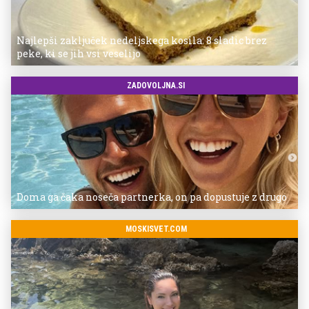
Najlepši zaključek nedeljskega kosila: 8 sladic brez
peke, ki se jih vsi veselijo
ZADOVOLJNA.SI
Doma ga čaka noseča partnerka, on pa dopustuje z drugo
MOSKISVET.COM