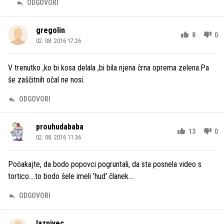
ODGOVORI
gregolin
8
0
02. 08. 2016 17.26
V trenutko ,ko bi kosa delala ,bi bila njena črna oprema zelena.Pa
še zaščitnih očal ne nosi.
ODGOVORI
prouhudababa
13
0
02. 08. 2016 11.36
Poöakajte, da bodo popovci pogruntali, da sta posnela video s
tortico....to bodo šele imeli 'hud' članek....
ODGOVORI
laznivec