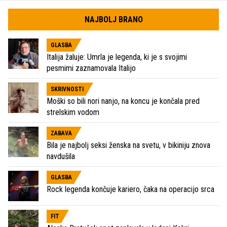
NAJBOLJ BRANO
GLASBA
Italija žaluje: Umrla je legenda, ki je s svojimi
pesmimi zaznamovala Italijo
SKRIVNOSTI
Moški so bili nori nanjo, na koncu je končala pred
strelskim vodom
ZABAVA
Bila je najbolj seksi ženska na svetu, v bikiniju znova
navdušila
GLASBA
Rock legenda končuje kariero, čaka na operacijo srca
FIT