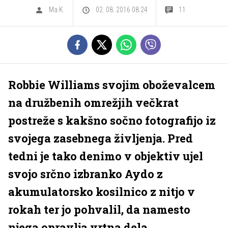
Ma.K.
02. 08. 2016 08.24
11
Robbie Williams svojim oboževalcem
na družbenih omrežjih večkrat
postreže s kakšno sočno fotografijo iz
svojega zasebnega življenja. Pred
tedni je tako denimo v objektiv ujel
svojo srčno izbranko Aydo z
akumulatorsko kosilnico z nitjo v
rokah ter jo pohvalil, da namesto
njega opravlja vrtna dela.