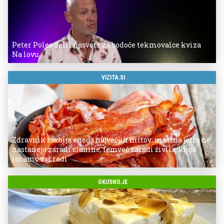
Peter Poles delil nasvete za bodoče tekmovalce kviza
Na lovu
VIZITA.SI
Zdravnik razbija enega največjih mitov: mastna jetra ne
nastanejo zaradi slanine, temveč zaradi živila, ki ga
imamo vsi radi
OKUSNO.JE