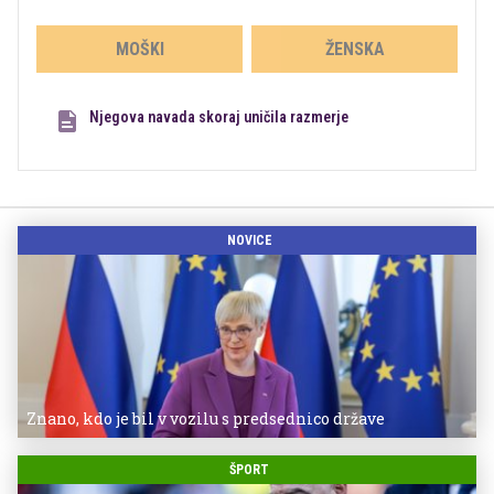
MOŠKI
ŽENSKA
Njegova navada skoraj uničila razmerje
NOVICE
Znano, kdo je bil v vozilu s predsednico države
ŠPORT