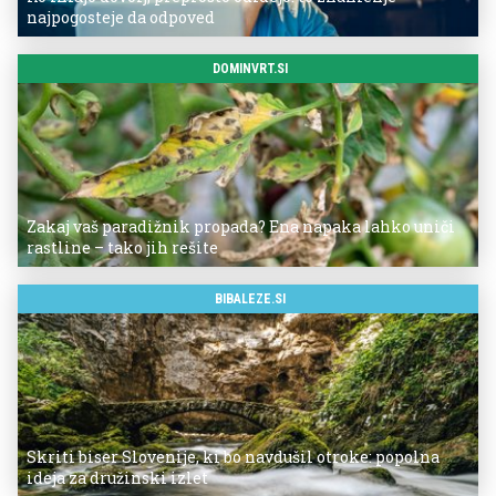
najpogosteje da odpoved
DOMINVRT.SI
Zakaj vaš paradižnik propada? Ena napaka lahko uniči
rastline – tako jih rešite
BIBALEZE.SI
Skriti biser Slovenije, ki bo navdušil otroke: popolna
ideja za družinski izlet