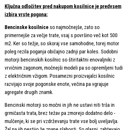
Ključna odločitev pred nakupom kosilnice je predvsem
izbira vrste pogona:
Bencinske kosilnice
so najmočnejše, zato so
primernejše za večje trate, vsaj s površino več kot 500
m2. Ker so težje, so skoraj vse samohodne, torej motor
poleg rezila poganja običajno zadnji par koles. Sodobni
motorji bencinskih kosilnic so štiritaktni enovaljniki z
vrvičnim zagonom, močnejši modeli pa so opremljeni tudi
z električnim vžigom. Posamezni proizvajalci kosilnic
razvijajo svoje pogonske enote, večina pa vgrajuje
agregate drugih znamk.
Bencinski motorji so močni in jih ne ustavi niti trša in
grmičasta trata, brez težav pa zmorejo dodatno delo -
mulčenje, ki se pri vzdrževanju trate vse bolj uveljavlja.
Žal pa jih pestijo že znane slabosti. So glasni, zahtevajo