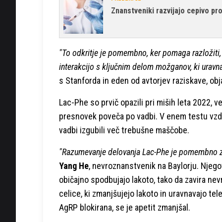
Znanstveniki razvijajo cepivo pro
"To odkritje je pomembno, ker pomaga razložiti,
interakcijo s ključnim delom možganov, ki uravna
s Stanforda in eden od avtorjev raziskave, obj
Lac-Phe so prvič opazili pri miših leta 2022, ve
presnovek poveča po vadbi. V enem testu vzd
vadbi izgubili več trebušne maščobe.
"Razumevanje delovanja Lac-Phe je pomembno za r
Yang He
, nevroznanstvenik na Baylorju. Njego
običajno spodbujajo lakoto, tako da zavira n
celice, ki zmanjšujejo lakoto in uravnavajo tel
AgRP blokirana, se je apetit zmanjšal.