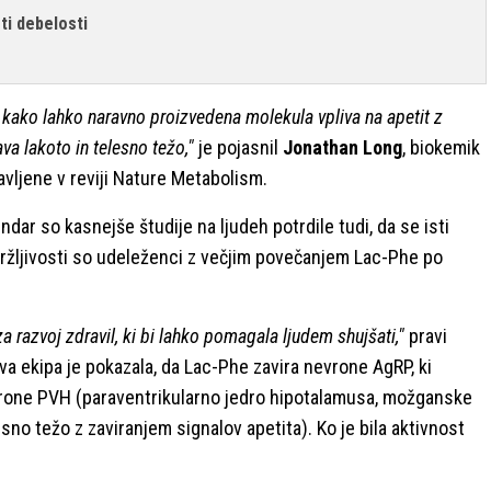
ti debelosti
 kako lahko naravno proizvedena molekula vpliva na apetit z
va lakoto in telesno težo,"
je pojasnil
Jonathan Long
, biokemik
avljene v reviji Nature Metabolism.
ndar so kasnejše študije na ljudeh potrdile tudi, da se isti
ržljivosti so udeleženci z večjim povečanjem Lac-Phe po
azvoj zdravil, ki bi lahko pomagala ljudem shujšati,"
pravi
va ekipa je pokazala, da Lac-Phe zavira nevrone AgRP, ki
evrone PVH (paraventrikularno jedro hipotalamusa, možganske
esno težo z zaviranjem signalov apetita). Ko je bila aktivnost