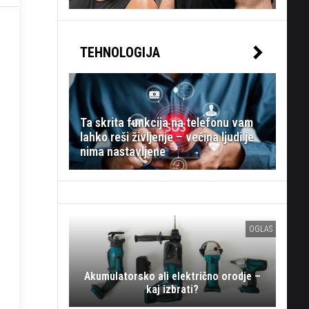
TEHNOLOGIJA
Ta skrita funkcija na telefonu vam
lahko reši življenje – večina ljudi je
nima nastavljene
OGLAS
Akumulatorsko ali električno orodje –
kaj izbrati?