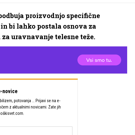
spodbuja proizvodnjo specifične
 in bi lahko postala osnova za
 za uravnavanje telesne teže.
-novice
lizem, potovanja ... Prijavi se na e-
očem z aktualnimi novicami. Zate jih
Moškisvet.com.