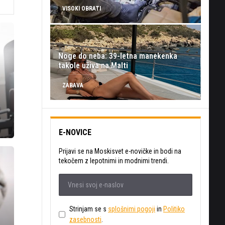
VISOKI OBRATI
Noge do neba: 39-letna manekenka
takole uživa na Malti
ZABAVA
E-NOVICE
Prijavi se na Moskisvet e-novičke in bodi na
tekočem z lepotnimi in modnimi trendi.
Strinjam se s
splošnimi pogoji
in
Politiko
zasebnosti
.