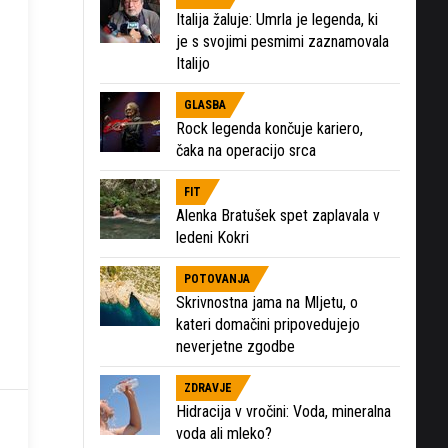
Italija žaluje: Umrla je legenda, ki
je s svojimi pesmimi zaznamovala
Italijo
GLASBA
Rock legenda končuje kariero,
čaka na operacijo srca
FIT
Alenka Bratušek spet zaplavala v
ledeni Kokri
POTOVANJA
Skrivnostna jama na Mljetu, o
kateri domačini pripovedujejo
neverjetne zgodbe
ZDRAVJE
Hidracija v vročini: Voda, mineralna
voda ali mleko?