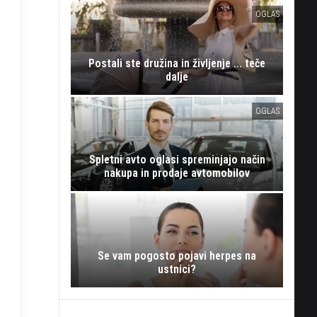
OGLAS
Postali ste družina in življenje ... teče
dalje
OGLAS
Spletni avto oglasi spreminjajo način
nakupa in prodaje avtomobilov
Se vam pogosto pojavi herpes na
ustnici?