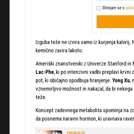
Strinjam se s
sploš
Izguba teže ne izvira samo iz kurjenja kalorij.
kemično zavira lakoto.
Ameriški znanstveniki z Univerze Stanford in 
Lac-Phe
, ki po intenzivni vadbi preplavi krvn
pot, ki običajno spodbuja hranjenje.
Yong Xu
, 
vznemirljivo možnost in nakazal, da bi nekega
teže.
Koncept zadevnega metabolita spominja na z
da posnema naravni hormon, ki uravnava raven 
PREBERI ŠE