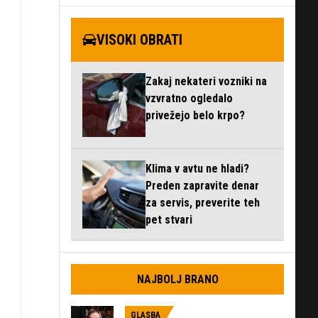
VISOKI OBRATI
Zakaj nekateri vozniki na
vzvratno ogledalo
privežejo belo krpo?
Klima v avtu ne hladi?
Preden zapravite denar
za servis, preverite teh
pet stvari
NAJBOLJ BRANO
GLASBA