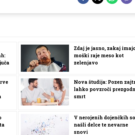
Zdaj je jasno, zakaj imaj
ah:
moški raje meso kot
juča
zelenjavo
arve
Nova študija: Pozen zajt
lahko povzroči prezgodn
a
smrt
o
V nerojenih dojenčkih s
ta
našli delce te nevarne
snovi