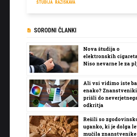
ŠTUDIJA
RAZISKAVA
SORODNI ČLANKI
Nova študija o
elektronskih cigaret
Niso nevarne le za pl
Ali vsi vidimo iste b
enako? Znanstveniki
prišli do neverjetneg
odkritja
Rešili so zgodovinsk
uganko, ki je dolga le
mučila znanstvenike