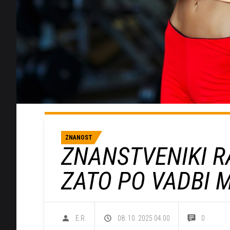
ZNANOST
ZNANSTVENIKI R
ZATO PO VADBI 
E.R.
08. 10. 2025 04.00
0