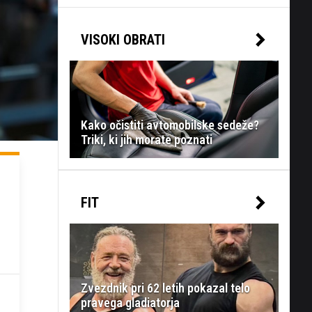
VISOKI OBRATI
Kako očistiti avtomobilske sedeže?
Triki, ki jih morate poznati
FIT
Zvezdnik pri 62 letih pokazal telo
pravega gladiatorja