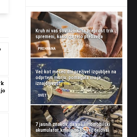
Kruh ni vaš sovražnik: ta preprost trik
spremeni, kako ga telo prebavlja
o
PREHRANA
Več kot mesec dni preživel izgubljen na
odprtem morju: pomagala mu je
rk
iznajdljivost
jo
SVET
o
7 jasnih znakov, da vaš avtomobilski
akumulator kmalu ne bo več deloval