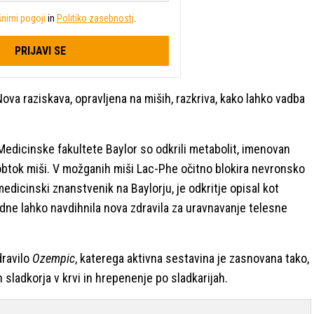
nimi pogoji
in
Politiko zasebnosti
.
PRIJAVI SE
 Nova raziskava, opravljena na miših, razkriva, kako lahko vadba
Medicinske fakultete Baylor so odkrili metabolit, imenovan
i obtok miši. V možganih miši Lac-Phe očitno blokira nevronsko
medicinski znanstvenik na Baylorju, je odkritje opisal kot
 dne lahko navdihnila nova zdravila za uravnavanje telesne
dravilo
Ozempic
, katerega aktivna sestavina je zasnovana tako,
sladkorja v krvi in hrepenenje po sladkarijah.