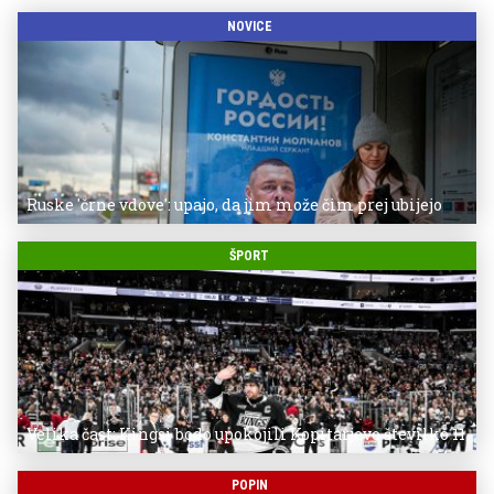
NOVICE
Ruske 'črne vdove': upajo, da jim može čim prej ubijejo
ŠPORT
Velika čast: Kingsi bodo upokojili Kopitarjevo številko 11
POPIN