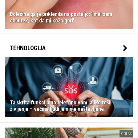
Bolečina ga je priklenila na posteljo: 'Imel sem
občutek, kot da mi koža gori'
TEHNOLOGIJA
Ta skrita funkcija na telefonu vam lahko reši
življenje – večina ljudi je nima nastavljene
OGLAS