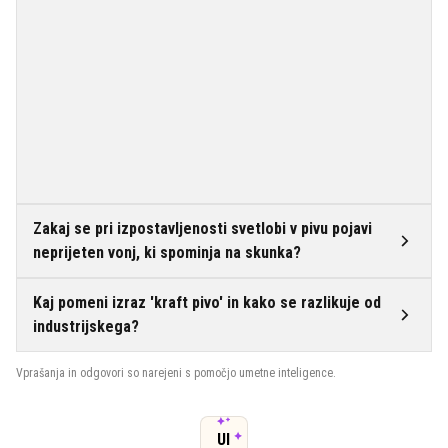
Zakaj se pri izpostavljenosti svetlobi v pivu pojavi
neprijeten vonj, ki spominja na skunka?
Kaj pomeni izraz 'kraft pivo' in kako se razlikuje od
industrijskega?
Vprašanja in odgovori so narejeni s pomočjo umetne inteligence.
UI