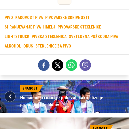
PIVO
KAKOVOST PIVA
PIVOVARSKE SKRIVNOSTI
SHRANJEVANJE PIVA
HMELJ
PIVOVARSKE STEKLENICE
LIGHTSTRUCK
PIVSKA STEKLENICA
SVETLOBNA POŠKODBA PIVA
ALKOHOL
OKUS
STEKLENICE ZA PIVO
ZNANOST
Humanoidni robot je pokazal, kako blizu je
prihodnost iz filmov
ZNANOST