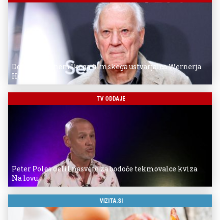
Donostia za nemškega filmskega ustvarjalca Wernerja
Herzoga
TV ODDAJE
Peter Poles delil nasvete za bodoče tekmovalce kviza
Na lovu
VIZITA.SI