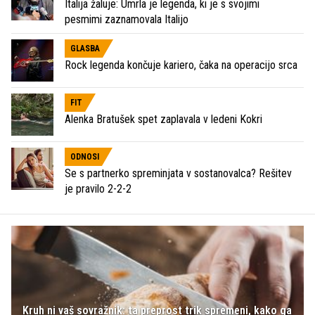
Italija žaluje: Umrla je legenda, ki je s svojimi
pesmimi zaznamovala Italijo
GLASBA
Rock legenda končuje kariero, čaka na operacijo srca
FIT
Alenka Bratušek spet zaplavala v ledeni Kokri
ODNOSI
Se s partnerko spreminjata v sostanovalca? Rešitev
je pravilo 2-2-2
Kruh ni vaš sovražnik: ta preprost trik spremeni, kako ga