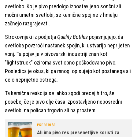
svetlobo. Ko je pivo predolgo izpostavljeno sončni ali
močni umetni svetlobi, se kemične spojine v hmelju
začnejo razgrajevati.
Strokovnjaki iz podjetja
Quality Bottles
pojasnjujejo, da
svetloba povzroči nastanek spojin, ki ustvarijo neprijeten
vonj. Ta pojav je v pivovarski industriji znan kot
"lightstruck" oziroma svetlobno poškodovano pivo.
Posledica je okus, ki ga mnogi opisujejo kot postanega ali
celo neprijetno ostrega.
Ta kemična reakcija se lahko zgodi precej hitro, še
posebej če je pivo dlje časa izpostavljeno neposredni
svetlobi na policah trgovin ali na prostem.
PREBERI ŠE
Ali ima pivo res presenetljive koristi za