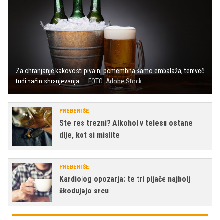
Za ohranjanje kakovosti piva ni pomembna samo embalaža, temveč
tudi način shranjevanja.
FOTO: Adobe Stock
PREBERI ŠE
Ste res trezni? Alkohol v telesu ostane
dlje, kot si mislite
PREBERI ŠE
Kardiolog opozarja: te tri pijače najbolj
škodujejo srcu