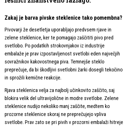
resnici znanstveno razlago.
Zakaj je barva pivske steklenice tako pomembna?
Pivovarji že desetletja uporabljajo predvsem rjave in
zelene steklenice, ker te pomagajo zaščititi pivo pred
svetlobo. Po podatkih strokovnjakov iz industrije
embalaže je prav izpostavljenost svetlobi eden največjih
sovražnikov kakovostnega piva. Temnejše steklo
preprečuje, da bi škodljivi svetlobni žarki dosegli tekočino
in sprožili kemične reakcije.
Rjava steklenica velja za najbolj učinkovito zaščito, saj
blokira velik del ultravijolične in modre svetlobe. Zelene
steklenice nudijo nekoliko manj zaščite, medtem ko
prozorne steklenice skoraj ne preprečujejo vpliva
svetlobe. Prav zato se pri pivih v prozorni embalaži hitreje