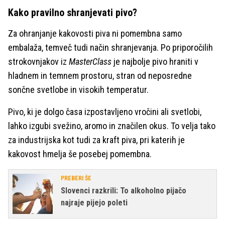
Kako pravilno shranjevati pivo?
Za ohranjanje kakovosti piva ni pomembna samo
embalaža, temveč tudi način shranjevanja. Po priporočilih
strokovnjakov iz
MasterClass
je najbolje pivo hraniti v
hladnem in temnem prostoru, stran od neposredne
sončne svetlobe in visokih temperatur.
Pivo, ki je dolgo časa izpostavljeno vročini ali svetlobi,
lahko izgubi svežino, aromo in značilen okus. To velja tako
za industrijska kot tudi za kraft piva, pri katerih je
kakovost hmelja še posebej pomembna.
PREBERI ŠE
Slovenci razkrili: To alkoholno pijačo
najraje pijejo poleti