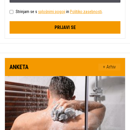
Strinjam se s
splošnimi pogoji
in
Politiko zasebnosti
.
PRIJAVI SE
ANKETA
+ Arhiv