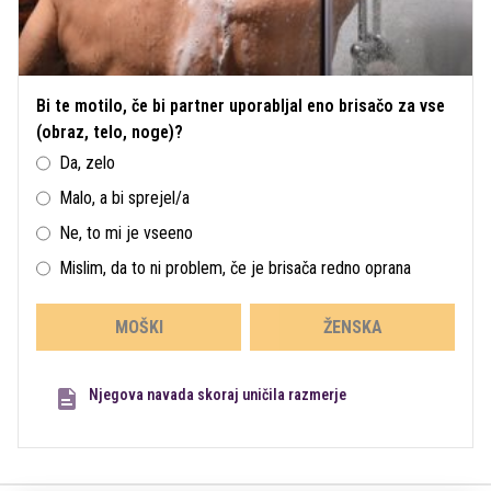
Bi te motilo, če bi partner uporabljal eno brisačo za vse
(obraz, telo, noge)?
Da, zelo
Malo, a bi sprejel/a
Ne, to mi je vseeno
Mislim, da to ni problem, če je brisača redno oprana
MOŠKI
ŽENSKA
Njegova navada skoraj uničila razmerje