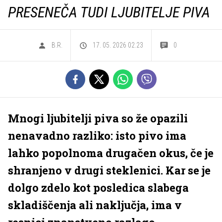
PRESENEČA TUDI LJUBITELJE PIVA
B.R.
17. 05. 2026 02.23
0
Mnogi ljubitelji piva so že opazili
nenavadno razliko: isto pivo ima
lahko popolnoma drugačen okus, če je
shranjeno v drugi steklenici. Kar se je
dolgo zdelo kot posledica slabega
skladiščenja ali naključja, ima v