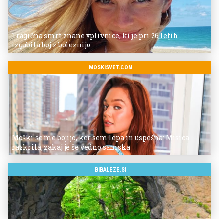
Tragična smrt znane vplivnice, ki je pri 26 letih
izgubila boj z boleznijo
MOSKISVET.COM
Moški se me bojijo, ker sem lepa in uspešna: Misica
razkrila, zakaj je še vedno samska
BIBALEZE.SI