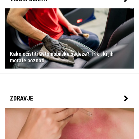
Kako očistiti avtomobilske sedeže? Triki, ki jih
morate poznati
ZDRAVJE