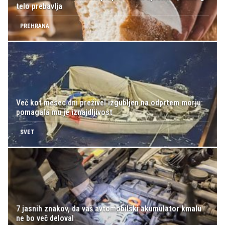
telo prebavlja
PREHRANA
Več kot mesec dni preživel izgubljen na odprtem morju:
pomagala mu je iznajdljivost
SVET
7 jasnih znakov, da vaš avtomobilski akumulator kmalu
ne bo več deloval