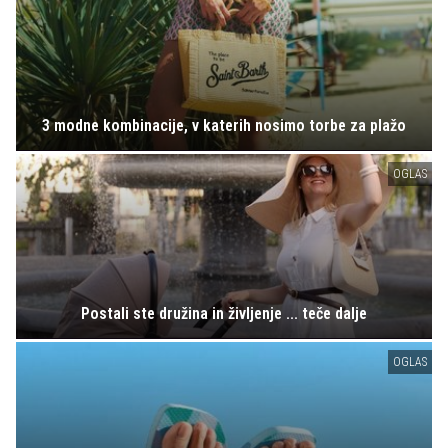
3 modne kombinacije, v katerih nosimo torbe za plažo
OGLAS
Postali ste družina in življenje ... teče dalje
OGLAS