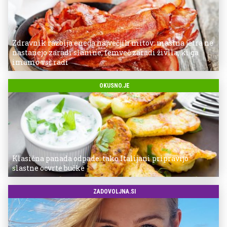
Zdravnik razbija enega največjih mitov: mastna jetra ne
nastanejo zaradi slanine, temveč zaradi živila, ki ga
imamo vsi radi
OKUSNO.JE
Klasična panada odpade: tako Italijani pripravijo
slastne ocvrte bučke
ZADOVOLJNA.SI