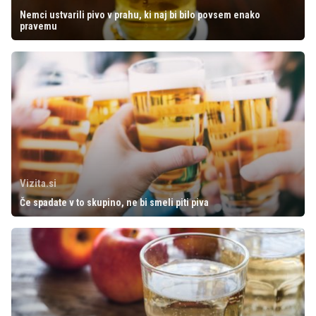
Nemci ustvarili pivo v prahu, ki naj bi bilo povsem enako
pravemu
Vizita.si
Če spadate v to skupino, ne bi smeli piti piva