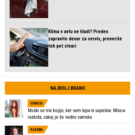
Klima v avtu ne hladi? Preden
zapravite denar za servis, preverite
teh pet stvari
NAJBOLJ BRANO
ODNOSI
Moški se me bojijo, ker sem lepa in uspešna: Misica
razkrila, zakaj je še vedno samska
GLASBA