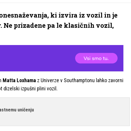
nesnaževanja, ki izvira iz vozil in je
 Ne prizadene pa le klasičnih vozil,
n
Matta Loxhama
z Univerze v Southamptonu lahko zavorni
 dizelski izpušni plini vozil.
 lastnemu uničenju