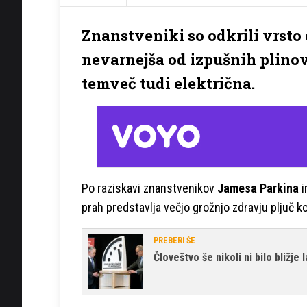
Znanstveniki so odkrili vrsto o
nevarnejša od izpušnih plinov.
temveč tudi električna.
Po raziskavi znanstvenikov
Jamesa Parkina
i
prah predstavlja večjo grožnjo zdravju pljuč kot
PREBERI ŠE
Človeštvo še nikoli ni bilo bližje