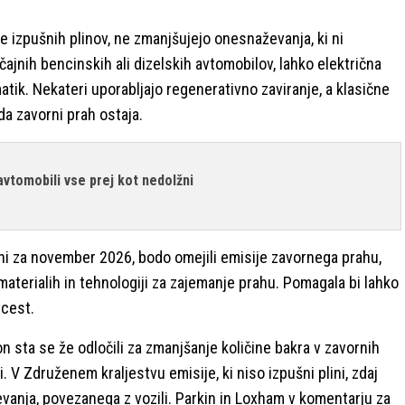
e izpušnih plinov, ne zmanjšujejo onesnaževanja, ki ni
čajnih bencinskih ali dizelskih avtomobilov, lahko električna
atik. Nekateri uporabljajo regenerativno zaviranje, a klasične
da zavorni prah ostaja.
avtomobili vse prej kot nedolžni
eni za november 2026, bodo omejili emisije zavornega prahu,
materialih in tehnologiji za zajemanje prahu. Pomagala bi lahko
cest.
n sta se že odločili za zmanjšanje količine bakra v zavornih
 V Združenem kraljestvu emisije, ki niso izpušni plini, zdaj
vanja, povezanega z vozili. Parkin in Loxham v komentarju za