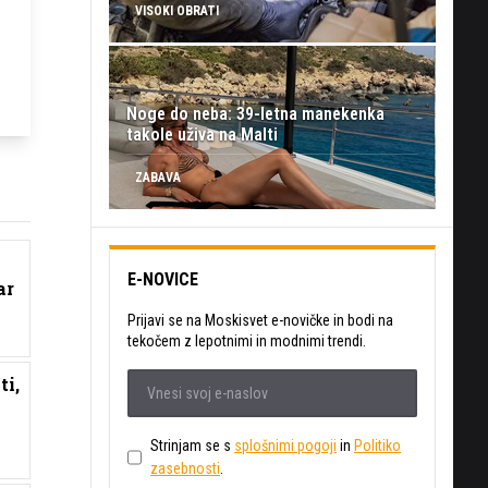
VISOKI OBRATI
Noge do neba: 39-letna manekenka
takole uživa na Malti
ZABAVA
E-NOVICE
ar
Prijavi se na Moskisvet e-novičke in bodi na
tekočem z lepotnimi in modnimi trendi.
ti,
Strinjam se s
splošnimi pogoji
in
Politiko
zasebnosti
.