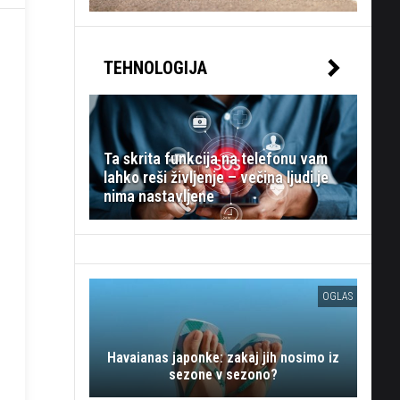
TEHNOLOGIJA
Ta skrita funkcija na telefonu vam
lahko reši življenje – večina ljudi je
nima nastavljene
OGLAS
Havaianas japonke: zakaj jih nosimo iz
sezone v sezono?