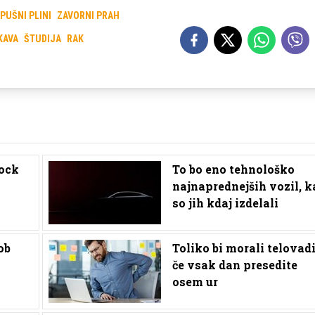
ZPUŠNI PLINI
ZAVORNI PRAH
KAVA
ŠTUDIJA
RAK
rock
To bo eno tehnološko
najnaprednejših vozil, k
so jih kdaj izdelali
ob
Toliko bi morali telovadi
če vsak dan presedite
osem ur