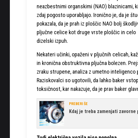
neazbestnimi organskimi (NAO) blazinicami, k
zdaj pogosto uporabljajo. Ironično je, da je štu
pokazala, da je prah iz ploščic NAO bolj škodlji
pljučne celice kot druge vrste ploščic in celo
dizelski izpuh.
Nekateri učinki, opaženi v pljučnih celicah, ka
in kronična obstruktivna pljučna bolezen. Pre
zraku strupene, analiza z umetno inteligenco p
Raziskovalci so ugotovili, da lahko baker vstop
toksičnost, kar nakazuje, da je prav baker glav
PREBERI ŠE
Kdaj je treba zamenjati zavorne 
Tudi električna vozila niso popolna.