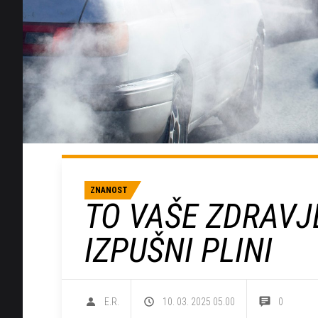
ZNANOST
TO VAŠE ZDRAVJ
IZPUŠNI PLINI
E.R.
10. 03. 2025 05.00
0