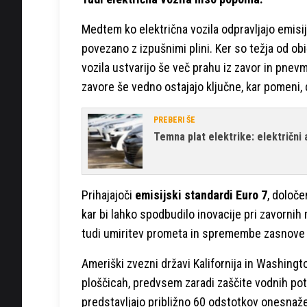
Medtem ko električna vozila odpravljajo emisij
povezano z izpušnimi plini. Ker so težja od obi
vozila ustvarijo še več prahu iz zavor in pnevm
zavore še vedno ostajajo ključne, kar pomeni, 
PREBERI ŠE
Temna plat elektrike: električni 
Prihajajoči
emisijski standardi Euro 7
, določ
kar bi lahko spodbudilo inovacije pri zavornih 
tudi umiritev prometa in spremembe zasnove 
Ameriški zvezni državi Kalifornija in Washingto
ploščicah, predvsem zaradi zaščite vodnih poti.
predstavljajo približno 60 odstotkov onesnaže