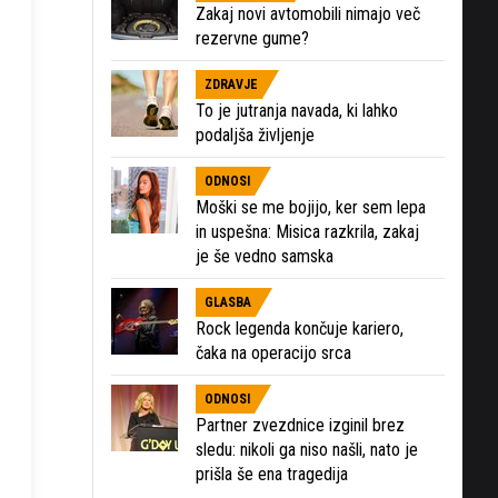
Zakaj novi avtomobili nimajo več
rezervne gume?
ZDRAVJE
To je jutranja navada, ki lahko
podaljša življenje
ODNOSI
Moški se me bojijo, ker sem lepa
in uspešna: Misica razkrila, zakaj
je še vedno samska
GLASBA
Rock legenda končuje kariero,
čaka na operacijo srca
ODNOSI
Partner zvezdnice izginil brez
sledu: nikoli ga niso našli, nato je
prišla še ena tragedija