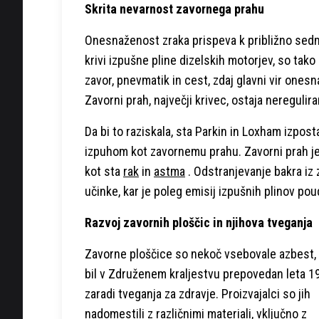
Skrita nevarnost zavornega prahu
Onesnaženost zraka prispeva k približno sed
krivi izpušne pline dizelskih motorjev, so tako
zavor, pnevmatik in cest, zdaj glavni vir one
Zavorni prah, največji krivec, ostaja neregulira
Da bi to raziskala, sta Parkin in Loxham izpost
izpuhom kot zavornemu prahu. Zavorni prah je 
kot sta
rak
in
astma
. Odstranjevanje bakra iz
učinke, kar je poleg emisij izpušnih plinov po
Razvoj zavornih ploščic in njihova tveganja
Zavorne ploščice so nekoč vsebovale azbest, k
bil v Združenem kraljestvu prepovedan leta 1
zaradi tveganja za zdravje. Proizvajalci so jih
nadomestili z različnimi materiali, vključno z