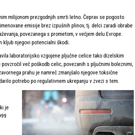
mim milijonom prezgodnjih smrti letno. Čeprav se pogosto
 imenovane emisije brez izpušnih plinov, tj. delci zaradi obrabe
snaževanja, povezanega s prometom, v večjem delu Evrope.
n kljub njegovi potencialni škodi.
avila laboratorijsko vzgojene pljučne celice tako dizelskim
povzročil več poškodb celic, povezanih s pljučnimi boleznimi,
 zavornega prahu je namreč zmanjšalo njegove toksične
udarilo potrebo po regulativnem ukrepanju v zvezi s tem.
i je
999