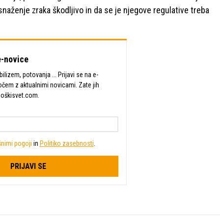
naženje zraka škodljivo in da se je njegove regulative treba
-novice
lizem, potovanja ... Prijavi se na e-
očem z aktualnimi novicami. Zate jih
Moškisvet.com.
nimi pogoji
in
Politiko zasebnosti
.
PRIJAVI SE