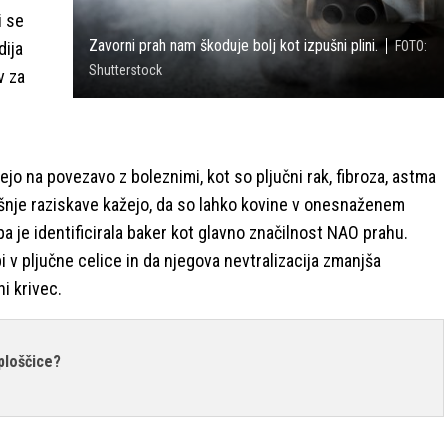
i se
Zavorni prah nam škoduje bolj kot izpušni plini.
dija
FOTO:
Shutterstock
v za
žejo na povezavo z boleznimi, kot so pljučni rak, fibroza, astma
jšnje raziskave kažejo, da so lahko kovine v onesnaženem
a je identificirala baker kot glavno značilnost NAO prahu.
i v pljučne celice in da njegova nevtralizacija zmanjša
ni krivec.
ploščice?