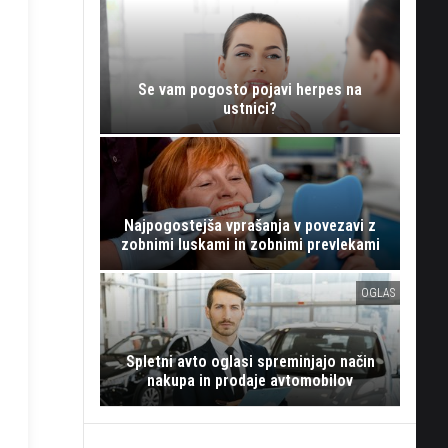
Se vam pogosto pojavi herpes na
ustnici?
Najpogostejša vprašanja v povezavi z
zobnimi luskami in zobnimi prevlekami
OGLAS
Spletni avto oglasi spreminjajo način
nakupa in prodaje avtomobilov