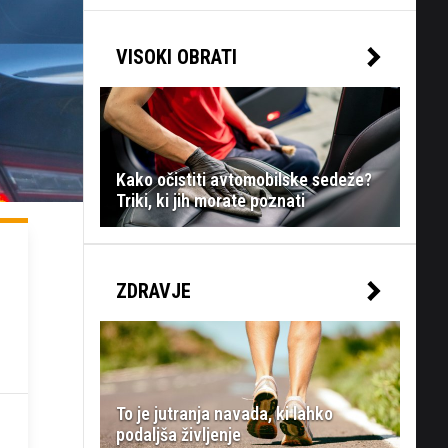
VISOKI OBRATI
Kako očistiti avtomobilske sedeže?
Triki, ki jih morate poznati
ZDRAVJE
To je jutranja navada, ki lahko
podaljša življenje