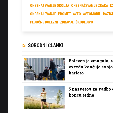
ONESNAŽEVANJE OKOLJA
ONESNAŽEVANJE ZRAKA
I
ONESNAŽEVANJE
PROMET
AVTO
AVTOMOBIL
RAZIS
PLJUČNE BOLEZNI
ZDRAVJE
ŠKODLJIVO
SORODNI ČLANKI
Bolezen je zmagala, 
zvezda končuje svojo
kariero
5 nasvetov za vadbo 
koncu tedna