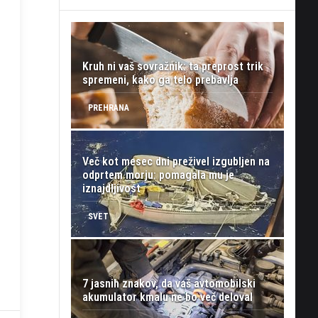
Kruh ni vaš sovražnik: ta preprost trik
spremeni, kako ga telo prebavlja
PREHRANA
Več kot mesec dni preživel izgubljen na
odprtem morju: pomagala mu je
iznajdljivost
SVET
7 jasnih znakov, da vaš avtomobilski
akumulator kmalu ne bo več deloval