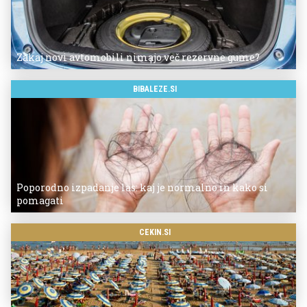
Zakaj novi avtomobili nimajo več rezervne gume?
BIBALEZE.SI
Poporodno izpadanje las: kaj je normalno in kako si
pomagati
CEKIN.SI