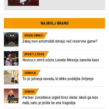
NAJBOLJ BRANO
VISOKI OBRATI
Zakaj novi avtomobili nimajo več rezervne gume?
ŠPORTI Z ŽOGO
Novica o smrti očeta Lionela Messija zanetila kaos
ZDRAVJE
To je jutranja navada, ki lahko podaljša življenje
ODNOSI
Partner zvezdnice izginil brez sledu: nikoli ga niso
našli, nato je prišla še ena tragedija