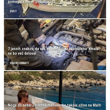
pomagala mu je iznajdljivost
SVET
7 jasnih znakov, da vaš avtomobilski akumulator kmalu
ne bo več deloval
VISOKI OBRATI
Noge do neba: 39-letna manekenka takole uživa na Malti