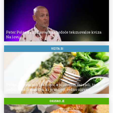
Peter Poles delil nasvete za bodoče tekmovalce kviza
Na lovu
VIZITA.SI
Polna je nevarnih toksinov, a jo imamo vsi radi: to je
najbolj nezdrava riba, ki jo mnogi redno uživajo
OKUSNO.JE