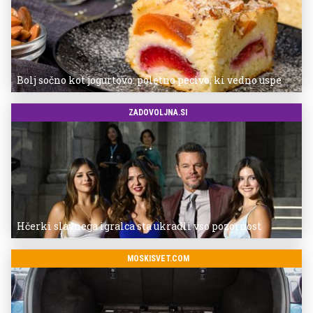
Bolj sočno kot jogurtovo: poletno pecivo, ki vedno uspe
ZADOVOLJNA.SI
Hčerki slavnega igralca sta ukradli vso pozornost
MOSKISVET.COM