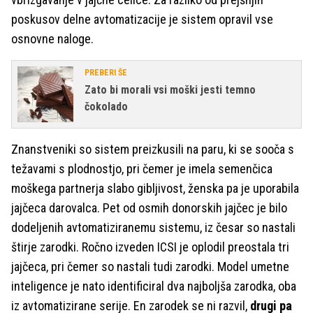
poskusov delne avtomatizacije je sistem opravil vse
osnovne naloge.
PREBERI ŠE
Zato bi morali vsi moški jesti temno
čokolado
Znanstveniki so sistem preizkusili na paru, ki se sooča s
težavami s plodnostjo, pri čemer je imela semenčica
moškega partnerja slabo gibljivost, ženska pa je uporabila
jajčeca darovalca. Pet od osmih donorskih jajčec je bilo
dodeljenih avtomatiziranemu sistemu, iz česar so nastali
štirje zarodki. Ročno izveden ICSI je oplodil preostala tri
jajčeca, pri čemer so nastali tudi zarodki. Model umetne
inteligence je nato identificiral dva najboljša zarodka, oba
iz avtomatizirane serije. En zarodek se ni razvil,
drugi pa