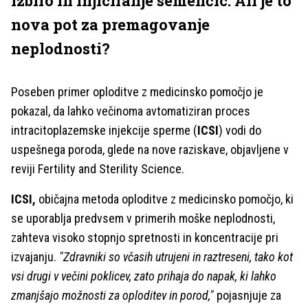
izbiro in injiciranje semenčic. Ali je to
nova pot za premagovanje
neplodnosti?
Poseben primer oploditve z medicinsko pomočjo je
pokazal, da lahko večinoma avtomatiziran proces
intracitoplazemske injekcije sperme (
ICSI
) vodi do
uspešnega poroda, glede na nove raziskave, objavljene v
reviji Fertility and Sterility Science.
ICSI,
običajna metoda oploditve z medicinsko pomočjo, ki
se uporablja predvsem v primerih moške neplodnosti,
zahteva visoko stopnjo spretnosti in koncentracije pri
izvajanju.
"Zdravniki so včasih utrujeni in raztreseni, tako kot
vsi drugi v večini poklicev, zato prihaja do napak, ki lahko
zmanjšajo možnosti za oploditev in porod,"
pojasnjuje za