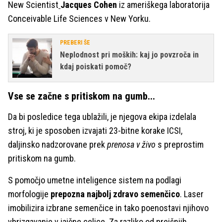
New Scientist
Jacques Cohen
iz ameriškega laboratorija
Conceivable Life Sciences v New Yorku.
PREBERI ŠE
Neplodnost pri moških: kaj jo povzroča in
kdaj poiskati pomoč?
Vse se začne s pritiskom na gumb...
Da bi posledice tega ublažili, je njegova ekipa izdelala
stroj, ki je sposoben izvajati 23-bitne korake ICSI,
daljinsko nadzorovane prek
prenosa v živo
s preprostim
pritiskom na gumb.
S pomočjo umetne inteligence sistem na podlagi
morfologije
prepozna najbolj zdravo semenčico
. Laser
imobilizira izbrane semenčice in tako poenostavi njihovo
vbrizgavanje v jajčne celice. Za razliko od prejšnjih