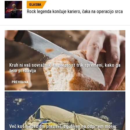
GLASBA
Rock legenda končuje kariero, čaka na operacijo srca
Kruh ni vaš sovražnik: ta preprost trik spremeni, kako ga
telo prebavlja
PREHRANA
Več kot mesec dni preživel izgubljen na odprtem morju: