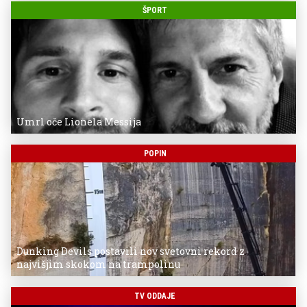
ŠPORT
Umrl oče Lionela Messija
POPIN
Dunking Devils postavili nov svetovni rekord z
najvišjim skokom na trampolinu
TV ODDAJE