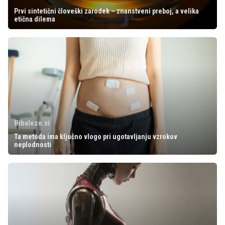
Prvi sintetični človeški zarodek – znanstveni preboj, a velika
etična dilema
Bibaleze.si
Ta metoda ima ključno vlogo pri ugotavljanju vzrokov
neplodnosti