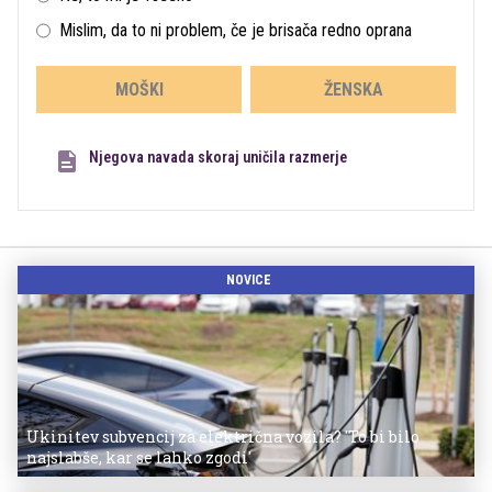
Mislim, da to ni problem, če je brisača redno oprana
MOŠKI
ŽENSKA
Njegova navada skoraj uničila razmerje
NOVICE
Ukinitev subvencij za električna vozila? 'To bi bilo
najslabše, kar se lahko zgodi'