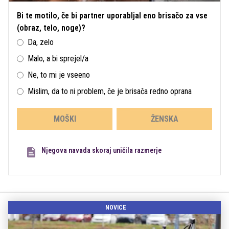
Bi te motilo, če bi partner uporabljal eno brisačo za vse
(obraz, telo, noge)?
Da, zelo
Malo, a bi sprejel/a
Ne, to mi je vseeno
Mislim, da to ni problem, če je brisača redno oprana
MOŠKI
ŽENSKA
Njegova navada skoraj uničila razmerje
NOVICE