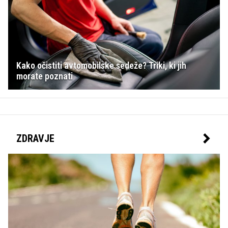
Kako očistiti avtomobilske sedeže? Triki, ki jih
morate poznati
ZDRAVJE