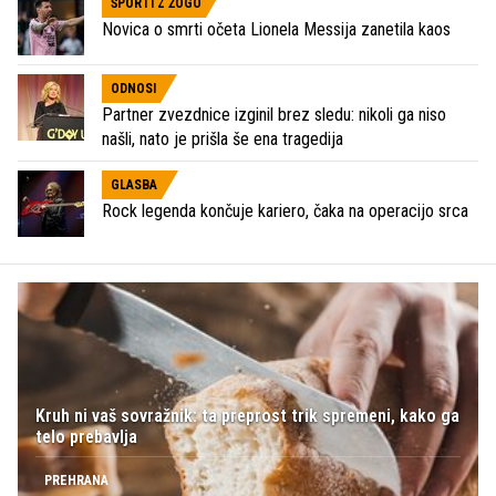
ŠPORTI Z ŽOGO
Novica o smrti očeta Lionela Messija zanetila kaos
ODNOSI
Partner zvezdnice izginil brez sledu: nikoli ga niso
našli, nato je prišla še ena tragedija
GLASBA
Rock legenda končuje kariero, čaka na operacijo srca
Kruh ni vaš sovražnik: ta preprost trik spremeni, kako ga
telo prebavlja
PREHRANA