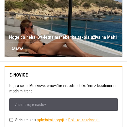
Noge do neba: 39-letna manekenka takole uživa na Malti
ZABAVA
E-NOVICE
Prijavi se na Moskisvet e-novičke in bodi na tekočem z lepotnimi in
modnimi trendi.
Strinjam se s
splošnimi pogoji
in
Politiko zasebnosti
.