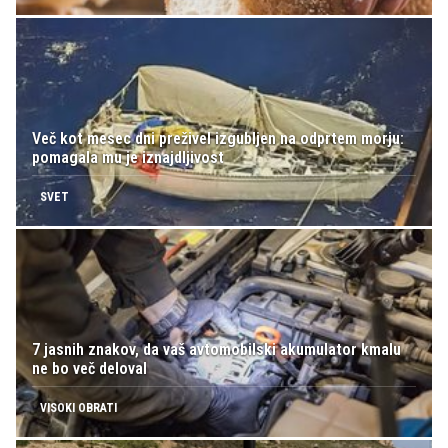
Več kot mesec dni preživel izgubljen na odprtem morju:
pomagala mu je iznajdljivost
SVET
7 jasnih znakov, da vaš avtomobilski akumulator kmalu
ne bo več deloval
VISOKI OBRATI