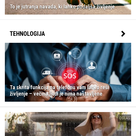
To je jutranja navada, ki lahko podaljša življenje
TEHNOLOGIJA
Ta skrita funkcija na telefonu vam lahko reši
življenje – večina ljudi je nima nastavljene
OGLAS