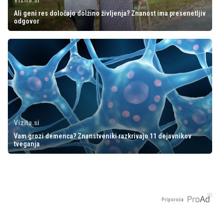
Ali geni res določajo dolžino življenja? Znanost ima presenetljiv
odgovor
Vizita.si
Vam grozi demenca? Znanstveniki razkrivajo 11 dejavnikov
tveganja
Priporoča