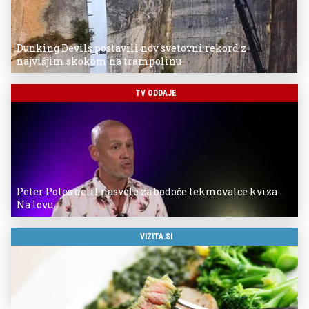
Dunking Devils postavili nov svetovni rekord z
najvišjim skokom na trampolinu
TV ODDAJE
Peter Poles delil nasvete za bodoče tekmovalce kviza
Na lovu
VIZITA.SI