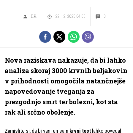
E.R.
22. 12. 2025 04.00
0
Nova raziskava nakazuje, da bi lahko
analiza skoraj 3000 krvnih beljakovin
v prihodnosti omogočila natančnejše
napovedovanje tveganja za
prezgodnjo smrt ter bolezni, kot sta
rak ali srčno obolenje.
Zamislite si, da bi vam en sam
krvni test
lahko povedal