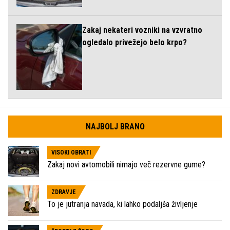
Zakaj nekateri vozniki na vzvratno
ogledalo privežejo belo krpo?
NAJBOLJ BRANO
VISOKI OBRATI
Zakaj novi avtomobili nimajo več rezervne gume?
ZDRAVJE
To je jutranja navada, ki lahko podaljša življenje