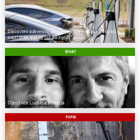
Ukinitev subvencij za električna vozila? 'To bi bilo
najslabše, kar se lahko zgodi'
ŠPORT
Umrl oče Lionela Messija
POPIN