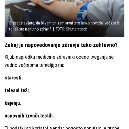
Si predstavljate, da bi vam en sam krvni test lahko povedal več kot le
to, ali ste trenutno zdravi?
FOTO: Shutterstock
Zakaj je napovedovanje zdravja tako zahtevno?
Kljub napredku medicine zdravniki ocene tveganja še
vedno večinoma temeljijo na:
starosti
,
telesni teži
,
kajenju
,
osnovnih krvnih testih
.
Ti podatki so koristni, vendar pogosto ponujajo le grobe