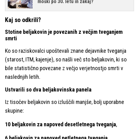
moški po 30. letu in zakaj?
Kaj so odkrili?
Stotine beljakovin je povezanih z večjim tveganjem
smrti
Ko so raziskovalci upoštevali znane dejavnike tveganja
(starost, ITM, kajenje), so našli več sto beljakovin, ki so
bile statistično povezane z večjo verjetnostjo smrti v
naslednjih letih.
Ustvarili so dva beljakovinska panela
Iz tisočev beljakovin so izluščili manjše, bolj uporabne
skupine:
10 beljakovin za napoved desetletnega tveganja
,
6 beljakovin za napoved petletnega tveganja
.