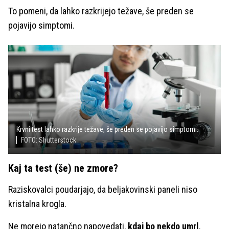
To pomeni, da lahko razkrijejo težave, še preden se
pojavijo simptomi.
Krvni test lahko razkrije težave, še preden se pojavijo simptomi.
FOTO: Shutterstock
Kaj ta test (še) ne zmore?
Raziskovalci poudarjajo, da beljakovinski paneli niso
kristalna krogla.
Ne morejo natančno napovedati,
kdaj bo nekdo umrl
.