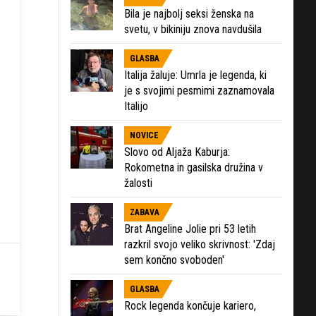
Bila je najbolj seksi ženska na
svetu, v bikiniju znova navdušila
GLASBA
Italija žaluje: Umrla je legenda, ki
je s svojimi pesmimi zaznamovala
Italijo
NOVICE
Slovo od Aljaža Kaburja:
Rokometna in gasilska družina v
žalosti
ZABAVA
Brat Angeline Jolie pri 53 letih
razkril svojo veliko skrivnost: 'Zdaj
sem končno svoboden'
GLASBA
Rock legenda končuje kariero,