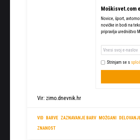
Moškisvet.com e
Novice, šport, avtomobi
novičke in bodi na tek
pripravlja uredništvo 
Strinjam se s
sploš
Vir: zimo.dnevnik.hr
VID
BARVE
ZAZNAVANJE BARV
MOŽGANI
DELOVANJ
ZNANOST