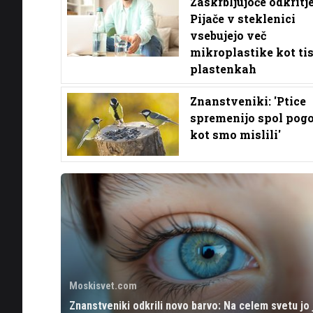
Zaskrbljujoče odkritje
Pijače v steklenici
vsebujejo več
mikroplastike kot tis
plastenkah
Znanstveniki: 'Ptice
spremenijo spol pogo
kot smo mislili'
Moskisvet.com
Znanstveniki odkrili novo barvo: Na celem svetu jo 