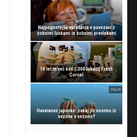
Najpogostejša vprašanja v povezavi z
zobnimi luskami in zobnimi prevlekami
10 let in več kot 1.300 lokacij Fresh
Corner
OGLAS
Havaianas japonke: zakaj jih nosimo iz
sezone v sezono?