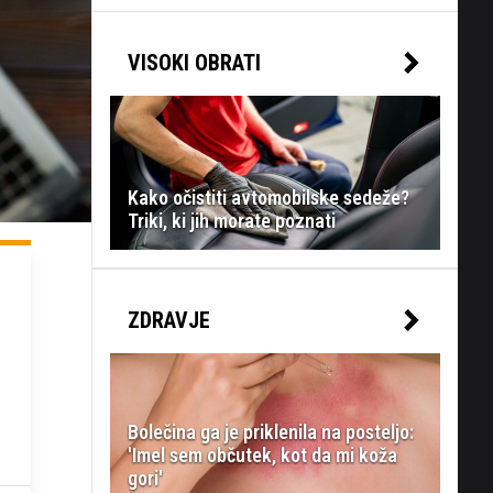
VISOKI OBRATI
Kako očistiti avtomobilske sedeže?
Triki, ki jih morate poznati
ZDRAVJE
Bolečina ga je priklenila na posteljo:
'Imel sem občutek, kot da mi koža
gori'