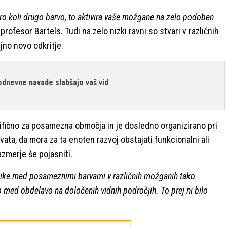
tero koli drugo barvo, to aktivira vaše možgane na zelo podoben
profesor Bartels. Tudi na zelo nizki ravni so stvari v različnih
jno novo odkritje.
odnevne navade slabšajo vaš vid
ifično za posamezna območja in je dosledno organizirano pri
ta, da mora za ta enoten razvoj obstajati funkcionalni ali
razmerje še pojasniti.
azlike med posameznimi barvami v različnih možganih tako
o med obdelavo na določenih vidnih področjih. To prej ni bilo