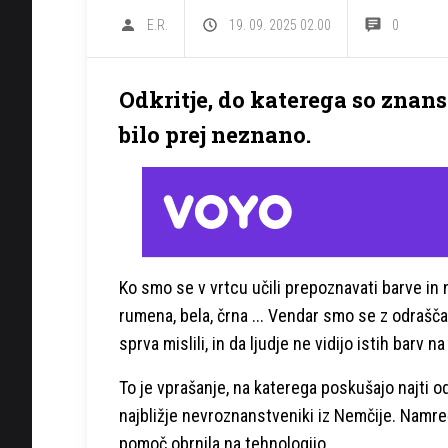
E.R.
19. 09. 2025 02.00
0
Odkritje, do katerega so znans
bilo prej neznano.
Ko smo se v vrtcu učili prepoznavati barve in 
rumena, bela, črna ... Vendar smo se z odrašča
sprva mislili, in da ljudje ne vidijo istih barv n
To je vprašanje, na katerega poskušajo najti od
najbližje nevroznanstveniki iz Nemčije. Namreč,
pomoč obrnila na tehnologijo.