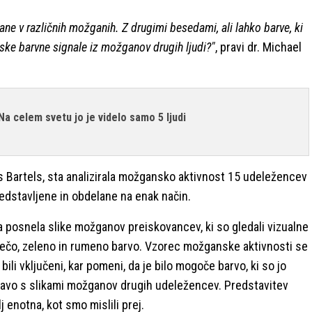
ne v različnih možganih. Z drugimi besedami, ali lahko barve, ki
ske barvne signale iz možganov drugih ljudi?"
, pravi dr. Michael
Na celem svetu jo je videlo samo 5 ljudi
s Bartels, sta analizirala možgansko aktivnost 15 udeležencev
predstavljene in obdelane na enak način.
posnela slike možganov preiskovancev, ki so gledali vizualne
za rdečo, zeleno in rumeno barvo. Vzorec možganske aktivnosti se
bili vključeni, kar pomeni, da je bilo mogoče barvo, ki so jo
rjavo s slikami možganov drugih udeležencev. Predstavitev
 enotna, kot smo mislili prej.