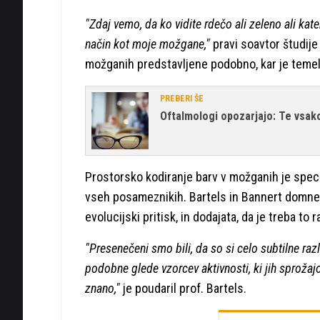
"Zdaj vemo, da ko vidite rdečo ali zeleno ali ka
način kot moje možgane,"
pravi soavtor študije 
možganih predstavljene podobno, kar je temel
PREBERI ŠE
Oftalmologi opozarjajo: Te vsak
Prostorsko kodiranje barv v možganih je spec
vseh posameznikih. Bartels in Bannert domneva
evolucijski pritisk, in dodajata, da je treba to 
"Presenečeni smo bili, da so si celo subtilne r
podobne glede vzorcev aktivnosti, ki jih sprožaj
znano,"
je poudaril prof. Bartels.