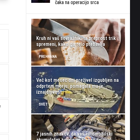
čaka na operacijo srca
Kruh ni vaš sovražnik: ta preprost trik
spremeni, kako ga telo prebavlja
PREHRANA
Več kot mesec dni preživel izgubljen na
odprtem morju: pomagala mu je
iznajdljivost
SVET
e
7 jasnih znakov, da vaš avtomobilski
akumulator kmalu ne bo več deloval