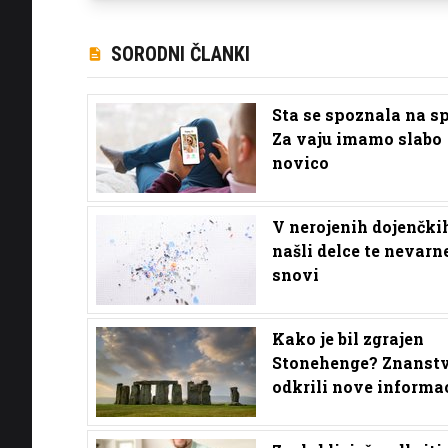
SORODNI ČLANKI
Sta se spoznala na s
Za vaju imamo slabo
novico
V nerojenih dojenčki
našli delce te nevarn
snovi
Kako je bil zgrajen
Stonehenge? Znanstv
odkrili nove informac