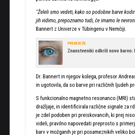
"Želeli smo vedeti, kako so podobne barve kodira
jih vidimo, prepoznamo tudi, če imamo le nevron
Bannert z Univerze v Tübingenu v Nemčiji.
PREBERI ŠE
Znanstveniki odkrili novo barvo: 
Dr. Bannert in njegov kolega, profesor Andrea
in ugotovila, da so barve pri različnih ljudeh 
S funkcionalno magnetno resonanco (MRI) sta 
dražljaje, in identificirala različne signale 
je zdel podoben pri preiskovancih, ki prej niso 
videli, pravilno napovedati preprosto s prime
barv v možganih je pri posameznikih veliko bolj