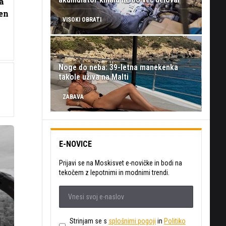
a
 en
VISOKI OBRATI
Noge do neba: 39-letna manekenka
takole uživa na Malti
ZABAVA
E-NOVICE
Prijavi se na Moskisvet e-novičke in bodi na
tekočem z lepotnimi in modnimi trendi.
Strinjam se s
splošnimi pogoji
in
Politiko