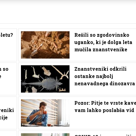
pletu?
Rešili so zgodovinsko
uganko, ki je dolga leta
mučila znanstvenike
h so
Znanstveniki odkrili
e
ostanke najbolj
nenavadnega dinozavra
Pozor: Pitje te vrste kav
eniki
vam lahko poslabša vid
ije