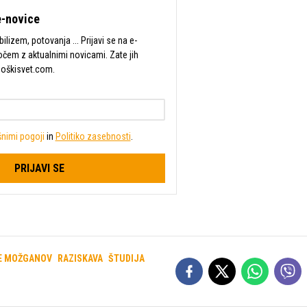
-novice
lizem, potovanja ... Prijavi se na e-
očem z aktualnimi novicami. Zate jih
Moškisvet.com.
nimi pogoji
in
Politiko zasebnosti
.
PRIJAVI SE
E MOŽGANOV
RAZISKAVA
ŠTUDIJA