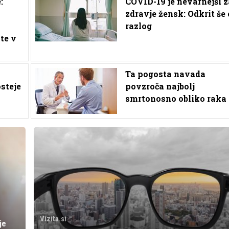
:
COVID-19 je nevarnejši z
zdravje žensk: Odkrit še
razlog
te v
Ta pogosta navada
steje
povzroča najbolj
smrtonosno obliko raka
Vizita.si
je