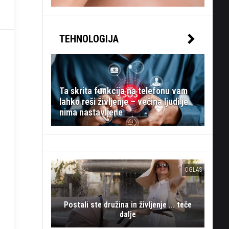
TEHNOLOGIJA
Ta skrita funkcija na telefonu vam
lahko reši življenje – večina ljudi je
nima nastavljene
OGLAS
Postali ste družina in življenje ... teče
dalje