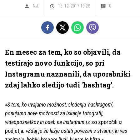
N.J.
13. 12. 2017 13.28
0
En mesec za tem, ko so objavili, da
testirajo novo funkcijo, so pri
Instagramu naznanili, da uporabniki
zdaj lahko sledijo tudi 'hashtag'.
»S tem, ko uvajamo možnost, sledenja 'hashtagom',
ponujamo nove možnosti za iskanje fotografij,
videoposnetkov in oseb na Instagramu,«
so sporočili iz
podjetja.
»Zdaj je še lažje ostati povezan s stvarmi, ki vas
zanimajo, hobiji, krogom ljudi, ki vam je blizu.«