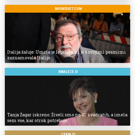
MOSKISVET.COM
Italija žaluje: Umrla je legenda, ki je s svojimi pesmimi
zaznamovala Italijo
BIBALEZE.SI
Tanja Žagar iskreno: Živeli smo na 40 kvadratih, a imela
sem vse, kar otrok potrebuje
CEKIN.SI