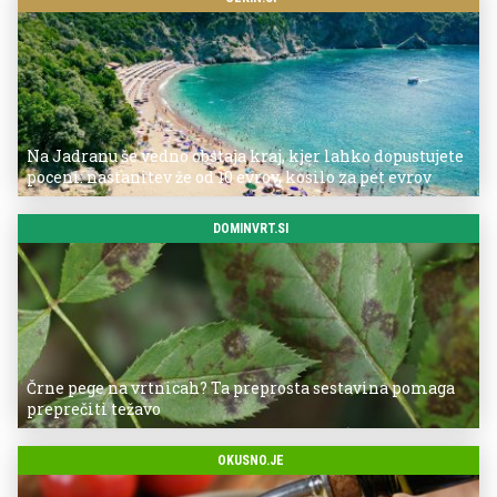
Na Jadranu še vedno obstaja kraj, kjer lahko dopustujete
poceni: nastanitev že od 10 evrov, kosilo za pet evrov
DOMINVRT.SI
Črne pege na vrtnicah? Ta preprosta sestavina pomaga
preprečiti težavo
OKUSNO.JE