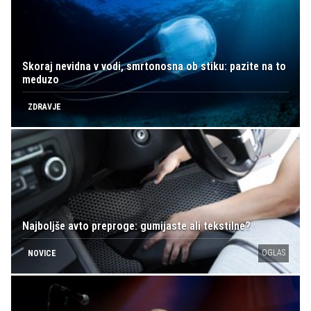
Skoraj nevidna v vodi, smrtonosna ob stiku: pazite na to
meduzo
ZDRAVJE
Najboljše avto preproge: gumijaste ali tekstilne?
OGLAS
NOVICE