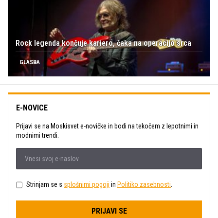
Rock legenda končuje kariero, čaka na operacijo srca
GLASBA
E-NOVICE
Prijavi se na Moskisvet e-novičke in bodi na tekočem z lepotnimi in
modnimi trendi.
Strinjam se s
splošnimi pogoji
in
Politiko zasebnosti
.
PRIJAVI SE