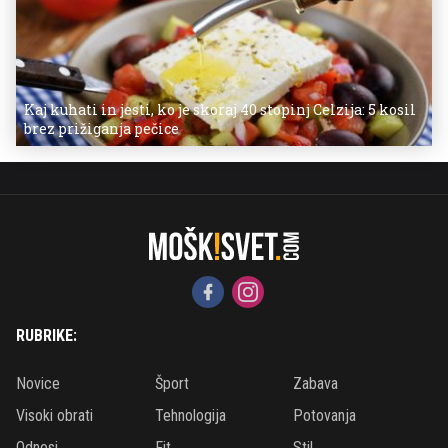
Kaj kuhati in jesti, ko je skoraj 40 stopinj Celzija: 5 kosil
brez prižiganja pečice
RUBRIKE:
Novice
Šport
Zabava
Visoki obrati
Tehnologija
Potovanja
Odnosi
Fit
Stil