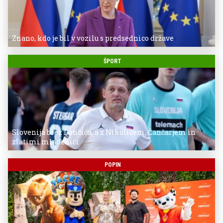
Znano, kdo je bil v vozilu s predsednico države
ŠPORT
Slovenija brez Dončića, a z Nikolićem, Čančarjem in
zlatimi mladeniči
POPIN