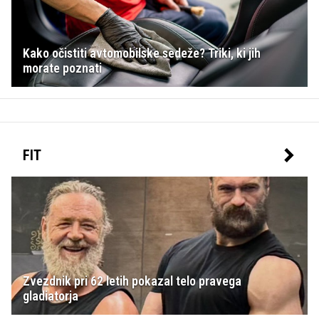
Kako očistiti avtomobilske sedeže? Triki, ki jih
morate poznati
FIT
Zvezdnik pri 62 letih pokazal telo pravega
gladiatorja