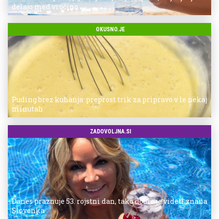
delajo med vročino
OKUSNO.JE
Puding brez kuhanja: preprost trik za pripravo v le nekaj
minutah
ZADOVOLJNA.SI
Danes praznuje 53. rojstni dan, tako dobro je videti znana
Slovenka