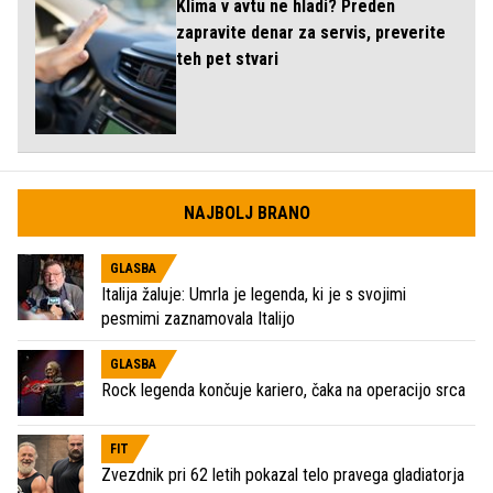
Klima v avtu ne hladi? Preden
zapravite denar za servis, preverite
teh pet stvari
NAJBOLJ BRANO
GLASBA
Italija žaluje: Umrla je legenda, ki je s svojimi
pesmimi zaznamovala Italijo
GLASBA
Rock legenda končuje kariero, čaka na operacijo srca
FIT
Zvezdnik pri 62 letih pokazal telo pravega gladiatorja