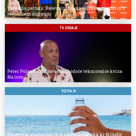
Tačke na patrulji: Reševalni psi na velikem platnu in v
resničnem življenju
TV ODDAJE
Peter Poles delil nasvete za bodoče tekmovalce kviza
Na lovu
VIZITA.SI
Zdravniki opozarjajo: to je največja napaka, ki jo ljudje