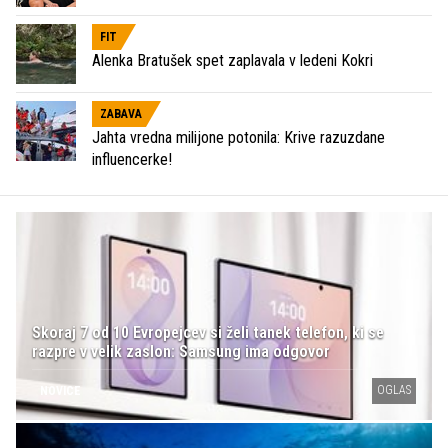
FIT
Alenka Bratušek spet zaplavala v ledeni Kokri
ZABAVA
Jahta vredna milijone potonila: Krive razuzdane
influencerke!
Skoraj 7 od 10 Evropejcev si želi tanek telefon, ki se
razpre v velik zaslon: Samsung ima odgovor
OGLAS
NOVICE