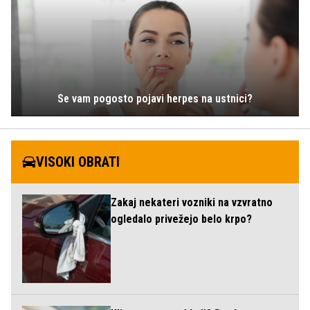
Se vam pogosto pojavi herpes na ustnici?
VISOKI OBRATI
Zakaj nekateri vozniki na vzvratno
ogledalo privežejo belo krpo?