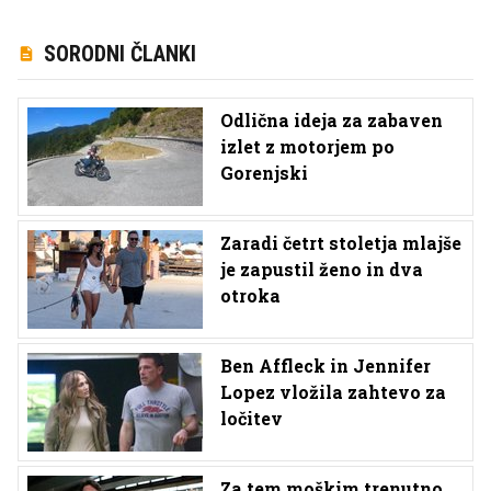
SORODNI ČLANKI
Odlična ideja za zabaven
izlet z motorjem po
Gorenjski
Zaradi četrt stoletja mlajše
je zapustil ženo in dva
otroka
Ben Affleck in Jennifer
Lopez vložila zahtevo za
ločitev
Za tem moškim trenutno