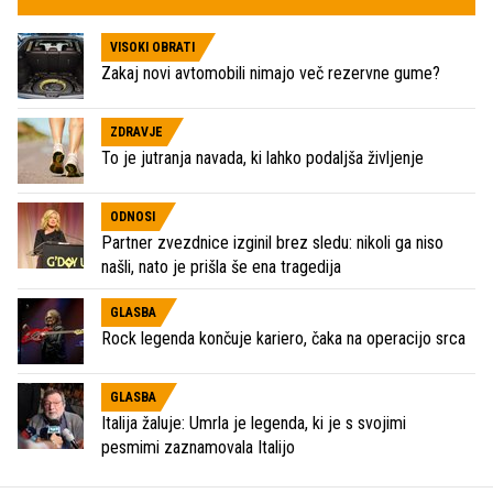
VISOKI OBRATI
Zakaj novi avtomobili nimajo več rezervne gume?
ZDRAVJE
To je jutranja navada, ki lahko podaljša življenje
ODNOSI
Partner zvezdnice izginil brez sledu: nikoli ga niso
našli, nato je prišla še ena tragedija
GLASBA
Rock legenda končuje kariero, čaka na operacijo srca
GLASBA
Italija žaluje: Umrla je legenda, ki je s svojimi
pesmimi zaznamovala Italijo