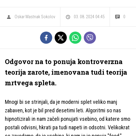
Oskar Mastnak Sokolov
03. 08. 2024 04.45
0
Odgovor na to ponuja kontroverzna
teorija zarote, imenovana tudi teorija
mrtvega spleta.
Mnogi bi se strinjali, da je moderni splet veliko manj
zabaven, kot je bil pred desetimi leti. Algoritmi so nas
hipnotizirali in nam začeli ponujati vsebino, od katere smo
postali odvisni, hkrati pa tudi napeti in odsotni. Velikokrat
se zavedamo, da je vsebina, ki nam jo jo ponuja "feed,"