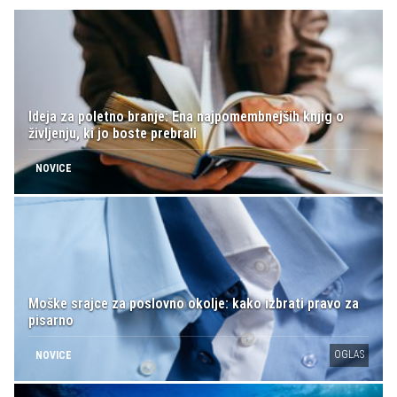
Ideja za poletno branje: Ena najpomembnejših knjig o
življenju, ki jo boste prebrali
NOVICE
Moške srajce za poslovno okolje: kako izbrati pravo za
pisarno
OGLAS
NOVICE