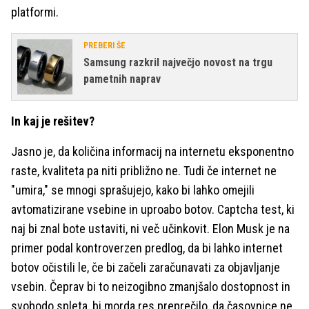
platformi.
PREBERI ŠE
Samsung razkril največjo novost na trgu
pametnih naprav
In kaj je rešitev?
Jasno je, da količina informacij na internetu eksponentno
raste, kvaliteta pa niti približno ne. Tudi če internet ne
"umira," se mnogi sprašujejo, kako bi lahko omejili
avtomatizirane vsebine in uproabo botov. Captcha test, ki
naj bi znal bote ustaviti, ni več učinkovit. Elon Musk je na
primer podal kontroverzen predlog, da bi lahko internet
botov očistili le, če bi začeli zaračunavati za objavljanje
vsebin. Čeprav bi to neizogibno zmanjšalo dostopnost in
svobodo spleta, bi morda res preprečilo, da časovnice ne