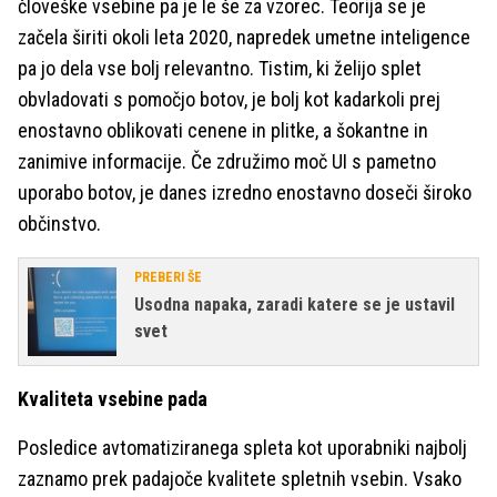
človeške vsebine pa je le še za vzorec. Teorija se je
začela širiti okoli leta 2020, napredek umetne inteligence
pa jo dela vse bolj relevantno. Tistim, ki želijo splet
obvladovati s pomočjo botov, je bolj kot kadarkoli prej
enostavno oblikovati cenene in plitke, a šokantne in
zanimive informacije. Če združimo moč UI s pametno
uporabo botov, je danes izredno enostavno doseči široko
občinstvo.
PREBERI ŠE
Usodna napaka, zaradi katere se je ustavil
svet
Kvaliteta vsebine pada
Posledice avtomatiziranega spleta kot uporabniki najbolj
zaznamo prek padajoče kvalitete spletnih vsebin. Vsako