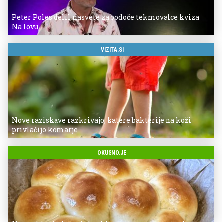
Peter Poles delil nasvete za bodoče tekmovalce kviza
Na lovu
VIZITA.SI
Nove raziskave razkrivajo, katere bakterije na koži
privlačijo komarje
OKUSNO.JE