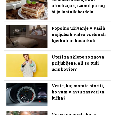
afrodizijak, izumil pa naj
bi jo lastnik bordela
Popolno uživanje v vaših
najljubših video vsebinah
kjerkoli in kadarkoli
Uteži za sklepe so znova
priljubljene, ali so tudi
učinkovite?
Veste, kaj morate storiti,
ko vam v avtu zasveti ta
lučka?
Vsi so ponoreli, ko je