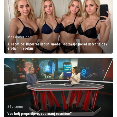
Moskisvet.com
AI lepotice: hiperrealistični modeli ogrožajo posel ustvarjalcev
erotičnih vsebin
24ur.com
Vse bolj prepričljivo, vse manj resnično?