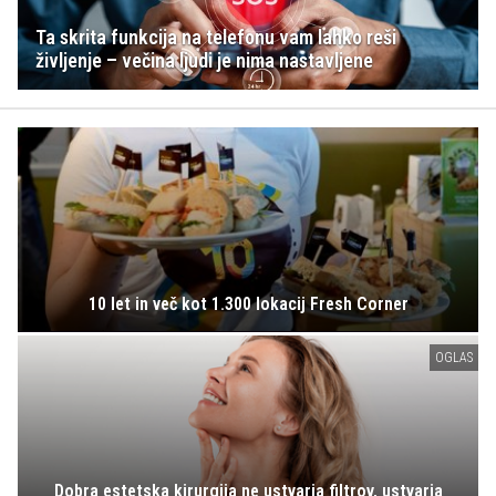
Ta skrita funkcija na telefonu vam lahko reši
življenje – večina ljudi je nima nastavljene
10 let in več kot 1.300 lokacij Fresh Corner
OGLAS
Dobra estetska kirurgija ne ustvarja filtrov, ustvarja