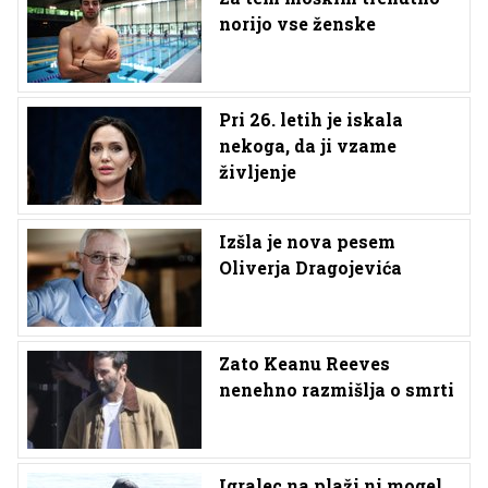
norijo vse ženske
Pri 26. letih je iskala
nekoga, da ji vzame
življenje
Izšla je nova pesem
Oliverja Dragojevića
Zato Keanu Reeves
nenehno razmišlja o smrti
Igralec na plaži ni mogel