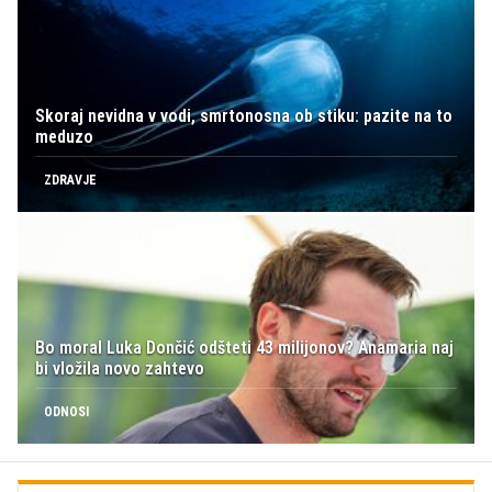
Skoraj nevidna v vodi, smrtonosna ob stiku: pazite na to
meduzo
ZDRAVJE
Bo moral Luka Dončić odšteti 43 milijonov? Anamaria naj
bi vložila novo zahtevo
ODNOSI