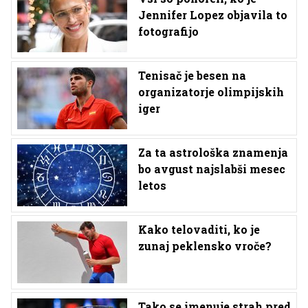
Jennifer Lopez objavila to
fotografijo
Tenisač je besen na
organizatorje olimpijskih
iger
Za ta astrološka znamenja
bo avgust najslabši mesec
letos
Kako telovaditi, ko je
zunaj peklensko vroče?
Tako se imenuje strah pred