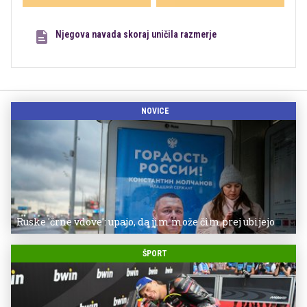
Njegova navada skoraj uničila razmerje
NOVICE
Ruske 'črne vdove': upajo, da jim može čim prej ubijejo
ŠPORT