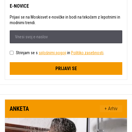
E-NOVICE
Prijavi se na Moskisvet e-novičke in bodi na tekočem z lepotnimi in
modnimi trendi.
Strinjam se s
splošnimi pogoji
in
Politiko zasebnosti
.
PRIJAVI SE
ANKETA
+ Arhiv