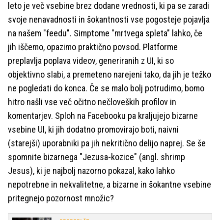
leto je več vsebine brez dodane vrednosti, ki pa se zaradi
svoje nenavadnosti in šokantnosti vse pogosteje pojavlja
na našem "feedu". Simptome "mrtvega spleta" lahko, če
jih iščemo, opazimo praktično povsod. Platforme
preplavlja poplava videov, generiranih z UI, ki so
objektivno slabi, a premeteno narejeni tako, da jih je težko
ne pogledati do konca. Če se malo bolj potrudimo, bomo
hitro našli vse več očitno nečloveških profilov in
komentarjev. Sploh na Facebooku pa kraljujejo bizarne
vsebine UI, ki jih dodatno promovirajo boti, naivni
(starejši) uporabniki pa jih nekritično delijo naprej. Se še
spomnite bizarnega "Jezusa-kozice" (angl. shrimp
Jesus), ki je najbolj nazorno pokazal, kako lahko
nepotrebne in nekvalitetne, a bizarne in šokantne vsebine
pritegnejo pozornost množic?