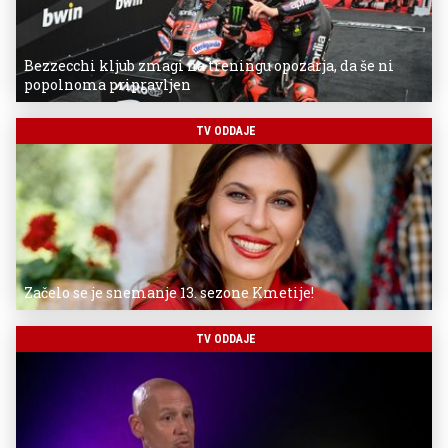
Bezzecchi kljub zmagi na treningu opozarja, da še ni
popolnoma pripravljen
TV ODDAJE
Začelo se je snemanje 13. sezone Kmetije!
TV ODDAJE