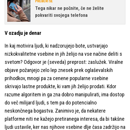
PREBERI ŠE
Tega nikar ne počnite, če ne želite
pokvariti svojega telefona
V ozadju je denar
In kaj motivira ljudi, ki nadzorujejo bote, ustvarjajo
nizkokvalitetne vsebine in jih želijo na vse načine deliti s
svetom? Odgovor je (seveda) preprost: zaslužek. Viralne
objave požanjejo zelo lep znesek prek oglaševalskih
prihodkov, mnogi pa za cenene popularne vsebine
skrivajo lastne produkte, ki vam jih želijo prodati. Kdor
razume algoritem in ga zna dobro manipulirati, ima dostop
do več milijard ljudi, s tem pa do potencialno
neskončnega bogastva. Zanimivo je, da nekatere
platforme niti ne kažejo pretiranega interesa, da bi takšne
ljudi ustavile, ker nas njihove vsebine dlje časa zadržijo na