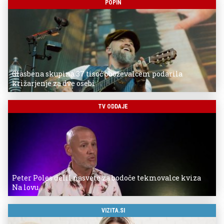
POPIN
Glasbena skupina 37 tisoč oboževalcem podarila
križarjenje za dve osebi
TV ODDAJE
Peter Poles delil nasvete za bodoče tekmovalce kviza
Na lovu
VIZITA.SI