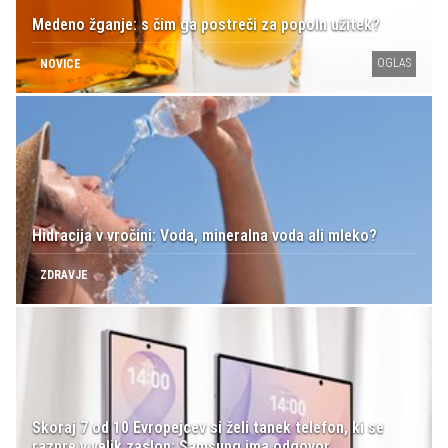
Medeno žganje: s čim ga postreči za popoln užitek?
OGLAS
NOVICE
Hidracija v vročini: Voda, mineralna voda ali mleko?
ZDRAVJE
Skoraj 7 od 10 Evropejcev si želi tanek telefon, ki se
razpre v velik zaslon: Samsung ima odgovor