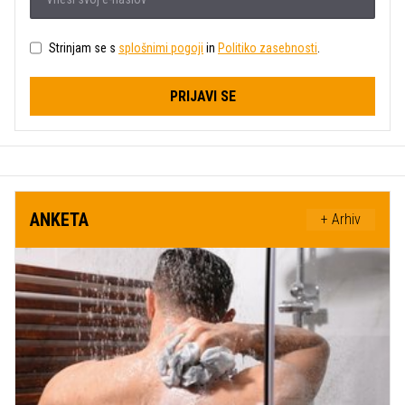
Strinjam se s
splošnimi pogoji
in
Politiko zasebnosti
.
PRIJAVI SE
ANKETA
+ Arhiv