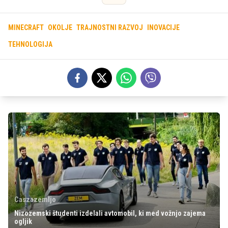
MINECRAFT
OKOLJE
TRAJNOSTNI RAZVOJ
INOVACIJE
TEHNOLOGIJA
Caszazemljo
Nizozemski študenti izdelali avtomobil, ki med vožnjo zajema
ogljik