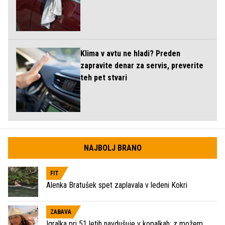
Klima v avtu ne hladi? Preden
zapravite denar za servis, preverite
teh pet stvari
NAJBOLJ BRANO
FIT
Alenka Bratušek spet zaplavala v ledeni Kokri
ZABAVA
Igralka pri 51 letih navdušuje v kopalkah: z možem