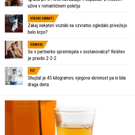
uživa v romantičnem poletju
VISOKI OBRATI
Zakaj nekateri vozniki na vzvratno ogledalo privežejo
belo krpo?
ODNOSI
Se s partnerko spreminjata v sostanovalca? Rešitev
je pravilo 2-2-2
FIT
Shujšal je 45 kilogramov, njegova skrivnost pa ni bila
draga dieta