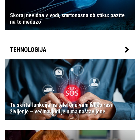
Skoraj nevidna v vodi, smrtonosna ob stiku: pazite
na to meduzo
TEHNOLOGIJA
Ta skrita funkcija na telefonu vam lahko reši
življenje – večina ljudi je nima nastavljene