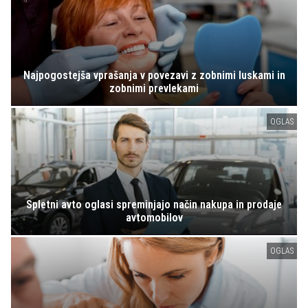
Najpogostejša vprašanja v povezavi z zobnimi luskami in
zobnimi prevlekami
OGLAS
Spletni avto oglasi spreminjajo način nakupa in prodaje
avtomobilov
OGLAS