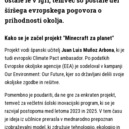
ostale le v igri, temveč so postale del
širšega evropskega pogovora o
prihodnosti okolja.
Kako se je začel projekt "Minecraft za planet"
Projekt vodi španski učitelj
Juan Luis Muñoz Arbona
, ki je
tudi evropski Climate Pact ambasador. Po podatkih
Evropske okoljske agencije (EEA) je sodeloval v kampanji
Our Environment: Our Future, kjer so državljani delili svoje
okoljske zgodbe in rešitve.
Pomembno je poudariti, da ne gre za enkraten projekt,
temveč za večletni šolski inovacijski program, ki se je
razvijal postopoma med letoma 2023 in 2025. V tem času
je ideja iz učilnice prerasla v mednarodno prepoznan
izobraževalni model, ki združuje tehnologijo, ekologijo in