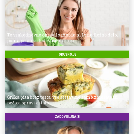
To vsakodnevno opravilo morda ni le nadležno delo,
pomaga lahko tudi vašemu srcu
OKUSNO.JE
Grška pita brez testa: vse sestavine samo zmešate in
pečica opravi ostalo
ZADOVOLJNA.SI