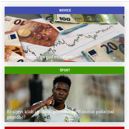
NOVICE
Državna srebrnina pod eno streho?
ŠPORT
Kraljevi klub izboljšal ponudbo, bo Vinicius podaljšal
pogodbo?