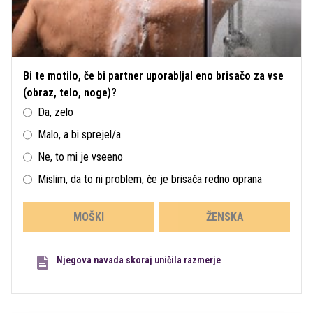
Bi te motilo, če bi partner uporabljal eno brisačo za vse
(obraz, telo, noge)?
Da, zelo
Malo, a bi sprejel/a
Ne, to mi je vseeno
Mislim, da to ni problem, če je brisača redno oprana
MOŠKI
ŽENSKA
Njegova navada skoraj uničila razmerje