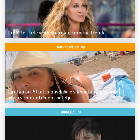
Pri 61 letih še vedno narekuje modne trende
MOSKISVET.COM
Igralka pri 51 letih navdušuje v kopalkah: z možem
uživa v romantičnem poletju
BIBALEZE.SI