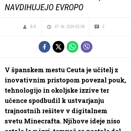
NAVDIHUJEJO EVROPO
B.R.
07. 06. 2026 02.58
0
V španskem mestu Ceuta je učitelj z
inovativnim pristopom povezal pouk,
tehnologijo in okoljske izzive ter
učence spodbudil k ustvarjanju
trajnostnih rešitev v digitalnem
svetu Minecrafta. Njihove ideje niso