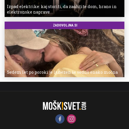
Izpad elektrike: kaj storiti, da zaščitite dom, hrano in
elektronske naprave
ZADOVOLJNA.SI
Sedem let po poroki je ljubezen še vedno enako močna