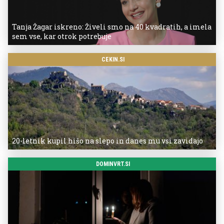
Tanja Žagar iskreno: Živeli smo na 40 kvadratih, a imela
sem vse, kar otrok potrebuje
CEKIN.SI
20-letnik kupil hišo na slepo in danes mu vsi zavidajo
DOMINVRT.SI