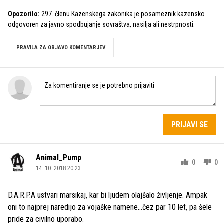
Opozorilo:
297. členu Kazenskega zakonika je posameznik kazensko
odgovoren za javno spodbujanje sovraštva, nasilja ali nestrpnosti.
PRAVILA ZA OBJAVO KOMENTARJEV
PRIJAVI SE
Animal_Pump
0
0
14. 10. 2018 20.23
D.A.R.P.A ustvari marsikaj, kar bi ljudem olajšalo življenje. Ampak
oni to najprej naredijo za vojaške namene...čez par 10 let, pa šele
pride za civilno uporabo.