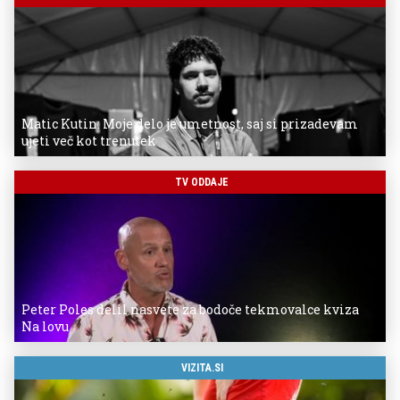
Matic Kutin: Moje delo je umetnost, saj si prizadevam
ujeti več kot trenutek
TV ODDAJE
Peter Poles delil nasvete za bodoče tekmovalce kviza
Na lovu
VIZITA.SI