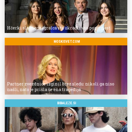
Hčerki slavnega igralca sta ukradli vso pozornost
MOSKISVET.COM
Partner zvezdnice izginil brez sledu: nikoli ga niso
našli, nato je prišla še ena tragedija
BIBALEZE.SI