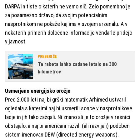
DARPA in tiste o katerih ne vemo nič. Zelo pomembno je
za posamezno državo, da svojim potencialnim
nasprotnikom ne pokaže kaj ima v svojem arzenalu. A v
nekaterih primerih določene informacije vendarle pridejo
v javnost.
PREBERI ŠE
Ta raketa lahko zadane letalo na 300
kilometrov
Usmerjeno energijsko orožje
Pred 2.000 leti naj bi grški matematik Arhimed ustvaril
ogledala s katerimi naj bi usmerili sonce v nasprotnikove
ladje in jih tako zažgali. Ni znano ali je to orožje v resnici
obstajalo, a naj bi američani razvili (ali razvijali) podoben
sistem imenovan DEW (directed energy weapons).