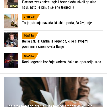
Partner zvezdnice izginil brez sledu: nikoli ga niso
našli, nato je prišla še ena tragedija
ZDRAVJE
To je jutranja navada, ki lahko podaljša življenje
GLASBA
Italija žaluje: Umrla je legenda, ki je s svojimi
pesmimi zaznamovala Italijo
GLASBA
Rock legenda končuje kariero, čaka na operacijo srca
Ideja za poletno branje: Ena najpomembnejših knjig o