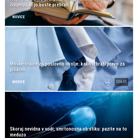
življenju, ki jo boste prebrali
NOVICE
Moške srajce za poslovno okolje: kako izbrati pravo za
pisarno
OGLAS
NOVICE
Skoraj nevidna v vodi, smrtonosna ob stiku: pazite na to
meduzo