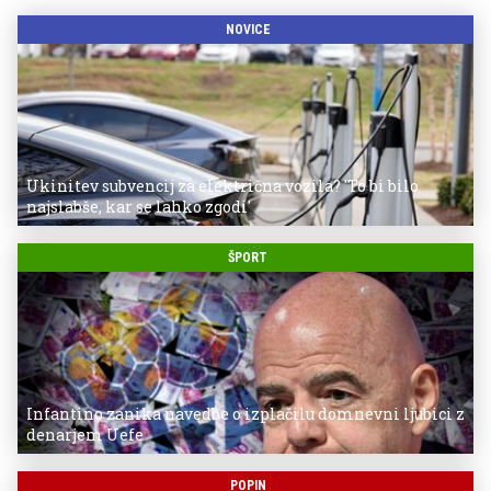
NOVICE
Ukinitev subvencij za električna vozila? 'To bi bilo
najslabše, kar se lahko zgodi'
ŠPORT
Infantino zanika navedbe o izplačilu domnevni ljubici z
denarjem Uefe
POPIN