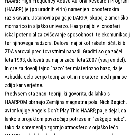
HAARP. High Frequency Active Auroral Research Program
(HAARP) je (po uradnih virih) namenjen ionosferskim
raziskavam. Ustanovila pa ga je DARPA, skupaj z ameriško
mornarico in aljaško univerzo. Haarp naj bi v ionosferi
iskal potencial za zviševanje sposobnosti telekomunikacij
ter njihovega nadzora. Deloval naj bi kot raketni ščit, ki bi
ZDA varoval pred tovrstnimi napadi. Graditi so ga začeli
leta 1993, delovati pa naj bi začel leta 2007 (vsaj en del).
In gre za dovolj tajno "bazo" ter misteriozno bazo, da je
vzbudila celo serijo teorij zarot, in nekatere med njimi se
zdijo kar verjetne.
Predvsem sta znani teoriji, ki govorita, da lahko s
HAARPOM obrnejo Zemljina magnetna pola. Nick Begich,
avtor knjige Angels Don't Play This HAARP, pa je dejal, da
lahko s projektom povzročajo potrese in "zažgejo nebo",
tako da spremenijo zgornjo atmosfero v orjaško lečo.