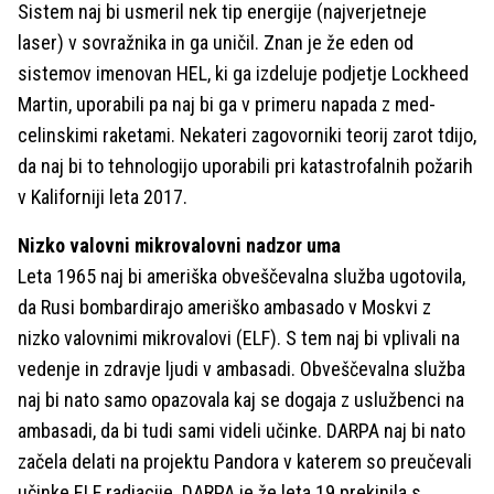
Sistem naj bi usmeril nek tip energije (najverjetneje
laser) v sovražnika in ga uničil. Znan je že eden od
sistemov imenovan HEL, ki ga izdeluje podjetje Lockheed
Martin, uporabili pa naj bi ga v primeru napada z med-
celinskimi raketami. Nekateri zagovorniki teorij zarot tdijo,
da naj bi to tehnologijo uporabili pri katastrofalnih požarih
v Kaliforniji leta 2017.
Nizko valovni mikrovalovni nadzor uma
Leta 1965 naj bi ameriška obveščevalna služba ugotovila,
da Rusi bombardirajo ameriško ambasado v Moskvi z
nizko valovnimi mikrovalovi (ELF). S tem naj bi vplivali na
vedenje in zdravje ljudi v ambasadi. Obveščevalna služba
naj bi nato samo opazovala kaj se dogaja z uslužbenci na
ambasadi, da bi tudi sami videli učinke. DARPA naj bi nato
začela delati na projektu Pandora v katerem so preučevali
učinke ELF radiacije. DARPA je že leta 19 prekinila s