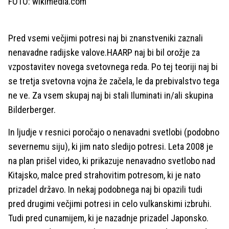
FOTO: wikimedia.com
Pred vsemi večjimi potresi naj bi znanstveniki zaznali
nenavadne radijske valove.HAARP naj bi bil orožje za
vzpostavitev novega svetovnega reda. Po tej teoriji naj bi
se tretja svetovna vojna že začela, le da prebivalstvo tega
ne ve. Za vsem skupaj naj bi stali Iluminati in/ali skupina
Bilderberger.
In ljudje v resnici poročajo o nenavadni svetlobi (podobno
severnemu siju), ki jim nato sledijo potresi. Leta 2008 je
na plan prišel video, ki prikazuje nenavadno svetlobo nad
Kitajsko, malce pred strahovitim potresom, ki je nato
prizadel državo. In nekaj podobnega naj bi opazili tudi
pred drugimi večjimi potresi in celo vulkanskimi izbruhi.
Tudi pred cunamijem, ki je nazadnje prizadel Japonsko.