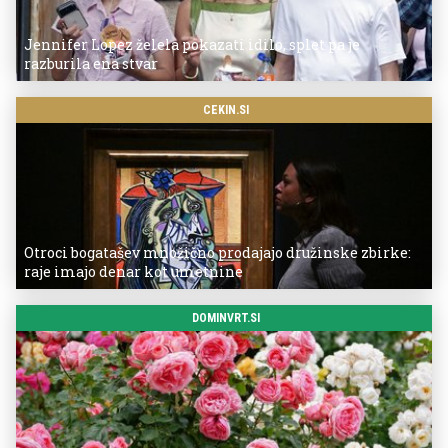
Jennifer Lopez želela pokazati idilo, splet pa je
razburila ena stvar
CEKIN.SI
Otroci bogatašev množično prodajajo družinske zbirke:
raje imajo denar kot umetnine
DOMINVRT.SI