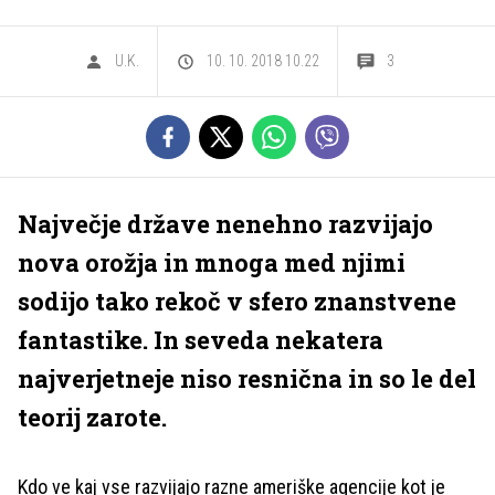
U.K.
10. 10. 2018 10.22
3
Največje države nenehno razvijajo
nova orožja in mnoga med njimi
sodijo tako rekoč v sfero znanstvene
fantastike. In seveda nekatera
najverjetneje niso resnična in so le del
teorij zarote.
Kdo ve kaj vse razvijajo razne ameriške agencije kot je