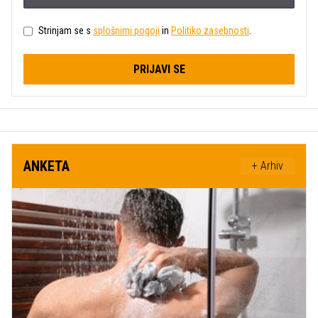
Strinjam se s
splošnimi pogoji
in
Politiko zasebnosti
.
PRIJAVI SE
ANKETA
+ Arhiv