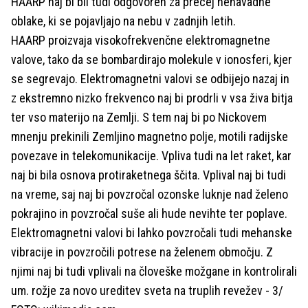
HAARP naj bi bil tudi odgovoren za precej nenavadne
oblake, ki se pojavljajo na nebu v zadnjih letih.
HAARP proizvaja visokofrekvenčne elektromagnetne
valove, tako da se bombardirajo molekule v ionosferi, kjer
se segrevajo. Elektromagnetni valovi se odbijejo nazaj in
z ekstremno nizko frekvenco naj bi prodrli v vsa živa bitja
ter vso materijo na Zemlji. S tem naj bi po Nickovem
mnenju prekinili Zemljino magnetno polje, motili radijske
povezave in telekomunikacije. Vpliva tudi na let raket, kar
naj bi bila osnova protiraketnega ščita. Vplival naj bi tudi
na vreme, saj naj bi povzročal ozonske luknje nad želeno
pokrajino in povzročal suše ali hude nevihte ter poplave.
Elektromagnetni valovi bi lahko povzročali tudi mehanske
vibracije in povzročili potrese na želenem območju. Z
njimi naj bi tudi vplivali na človeške možgane in kontrolirali
um. rožje za novo ureditev sveta na truplih revežev - 3/