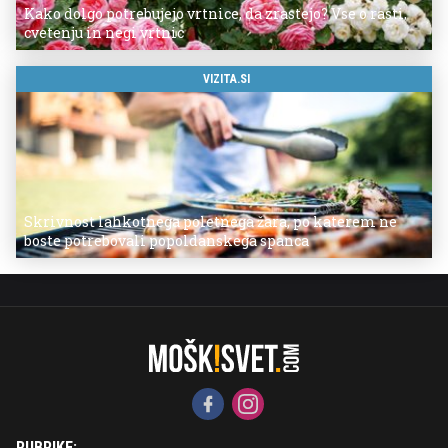
Kako dolgo potrebujejo vrtnice, da zrastejo? Vse o rasti,
cvetenju in negi vrtnic
VIZITA.SI
Skrivnost lahkotnega poletnega žara, po katerem ne
boste potrebovali popoldanskega spanca
RUBRIKE: