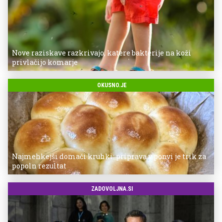
Nove raziskave razkrivajo, katere bakterije na koži
privlačijo komarje
OKUSNO.JE
Najmehkejši domači kruhki: priprava v ponvi je trik za
popoln rezultat
ZADOVOLJNA.SI