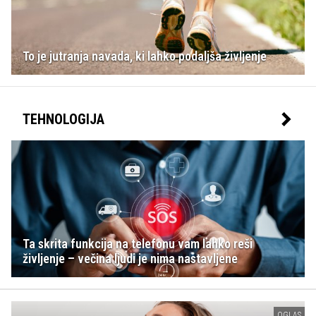
To je jutranja navada, ki lahko podaljša življenje
TEHNOLOGIJA
Ta skrita funkcija na telefonu vam lahko reši
življenje – večina ljudi je nima nastavljene
OGLAS