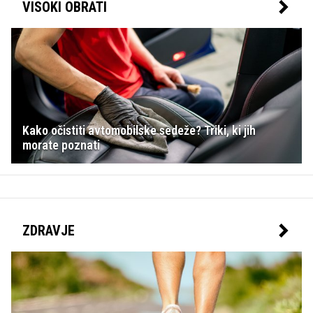
VISOKI OBRATI
Kako očistiti avtomobilske sedeže? Triki, ki jih
morate poznati
ZDRAVJE