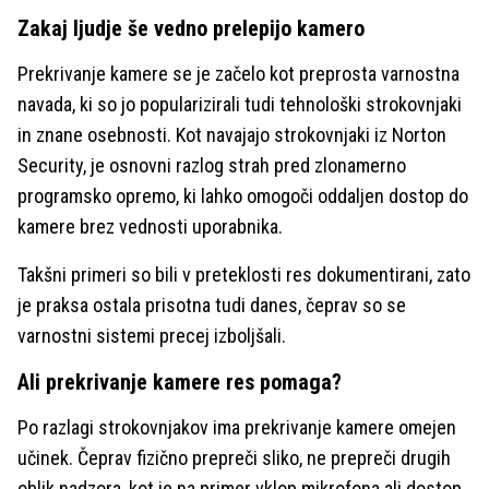
Zakaj ljudje še vedno prelepijo kamero
Prekrivanje kamere se je začelo kot preprosta varnostna
navada, ki so jo popularizirali tudi tehnološki strokovnjaki
in znane osebnosti. Kot navajajo strokovnjaki iz Norton
Security, je osnovni razlog strah pred zlonamerno
programsko opremo, ki lahko omogoči oddaljen dostop do
kamere brez vednosti uporabnika.
Takšni primeri so bili v preteklosti res dokumentirani, zato
je praksa ostala prisotna tudi danes, čeprav so se
varnostni sistemi precej izboljšali.
Ali prekrivanje kamere res pomaga?
Po razlagi strokovnjakov ima prekrivanje kamere omejen
učinek. Čeprav fizično prepreči sliko, ne prepreči drugih
oblik nadzora, kot je na primer vklop mikrofona ali dostop