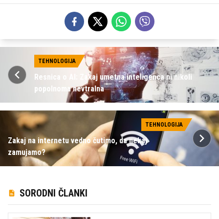
TEHNOLOGIJA
Resnica o AI: Zakaj umetna inteligenca ni nikoli
popolnoma nevtralna
TEHNOLOGIJA
Zakaj na internetu vedno čutimo, da nekaj
zamujamo?
SORODNI ČLANKI