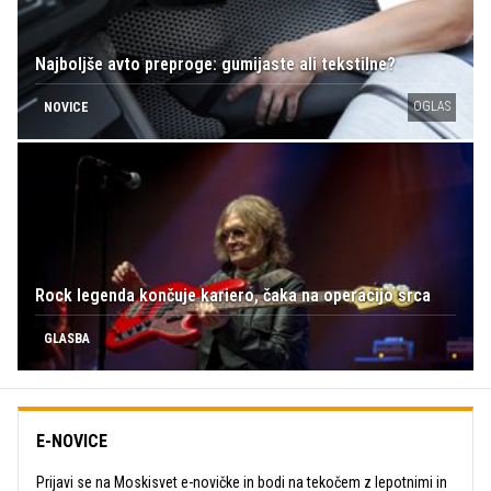
Najboljše avto preproge: gumijaste ali tekstilne?
OGLAS
NOVICE
Rock legenda končuje kariero, čaka na operacijo srca
GLASBA
E-NOVICE
Prijavi se na Moskisvet e-novičke in bodi na tekočem z lepotnimi in