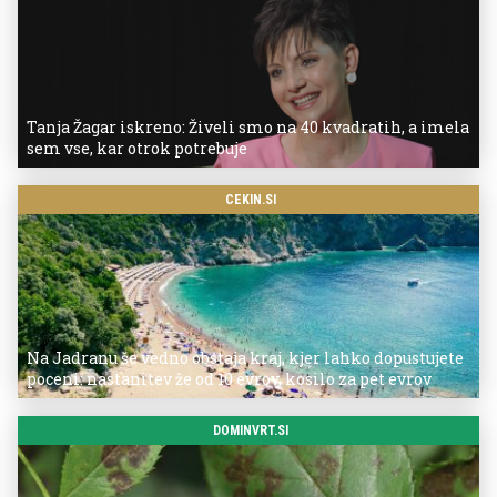
Tanja Žagar iskreno: Živeli smo na 40 kvadratih, a imela
sem vse, kar otrok potrebuje
CEKIN.SI
Na Jadranu še vedno obstaja kraj, kjer lahko dopustujete
poceni: nastanitev že od 10 evrov, kosilo za pet evrov
DOMINVRT.SI