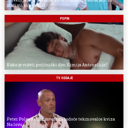
zlatimi mladeniči
POPIN
Kako je videti počitniški dan Kimija Antonellija?
TV ODDAJE
Peter Poles delil nasvete za bodoče tekmovalce kviza
Na lovu