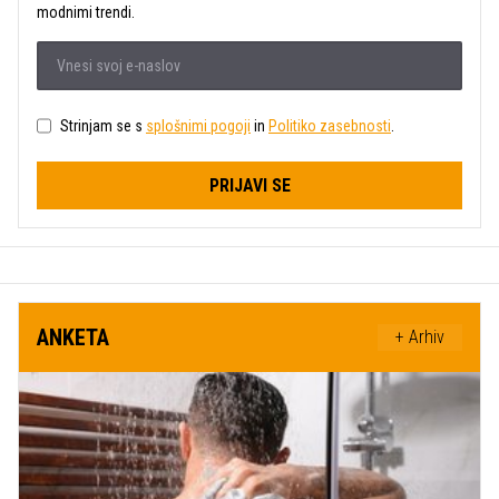
modnimi trendi.
Strinjam se s
splošnimi pogoji
in
Politiko zasebnosti
.
PRIJAVI SE
ANKETA
+ Arhiv