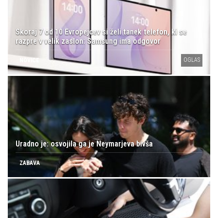
Skoraj 7 od 10 Evropejcev si želi tanek telefon, ki se
razpre v velik zaslon: Samsung ima odgovor
OGLAS
NOVICE
Uradno je: osvojila ga je Neymarjeva bivša
ZABAVA