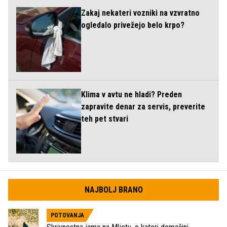
Zakaj nekateri vozniki na vzvratno
ogledalo privežejo belo krpo?
Klima v avtu ne hladi? Preden
zapravite denar za servis, preverite
teh pet stvari
NAJBOLJ BRANO
POTOVANJA