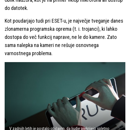
do datotek.
Kot poudarjajo tudi pri ESET-u, je največje tveganje danes
zlonamerna programska oprema (t. i. trojanci), ki lahko
dostopa do več funkcij naprave, ne le do kamere. Zato
sama nalepka na kameri ne rešuje osnovnega
varnostnega problema.
V zadnjih letih je postalo običajno, da ljudje prekrijejo spletno