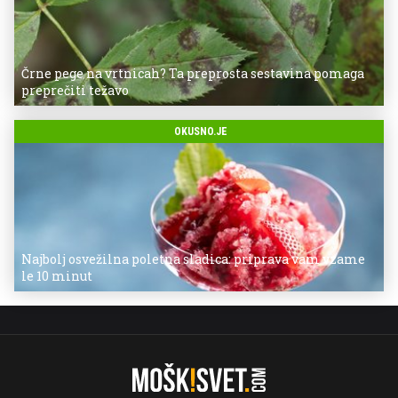
Črne pege na vrtnicah? Ta preprosta sestavina pomaga
preprečiti težavo
OKUSNO.JE
Najbolj osvežilna poletna sladica: priprava vam vzame
le 10 minut