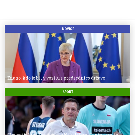
NOVICE
Znano, kdo je bil v vozilu s predsednico države
ŠPORT
Slovenija brez Dončića, a z Nikolićem, Čančarjem in