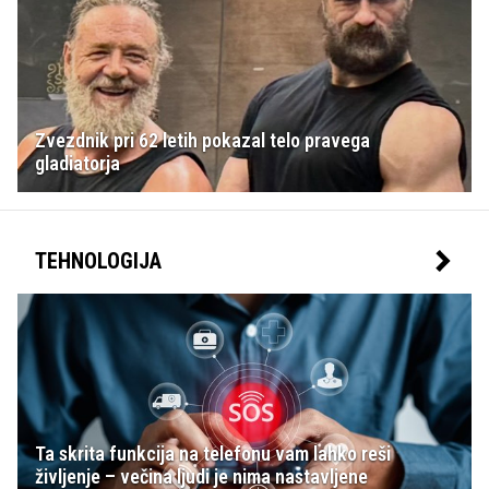
Zvezdnik pri 62 letih pokazal telo pravega
gladiatorja
TEHNOLOGIJA
Ta skrita funkcija na telefonu vam lahko reši
življenje – večina ljudi je nima nastavljene