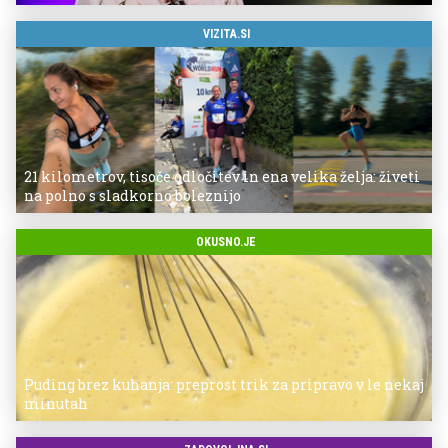
VIZITA.SI
21 kilometrov, tisoče odločitev in ena velika želja: živeti
na polno s sladkorno boleznijo
OKUSNO.JE
Puding brez kuhanja: preprost trik za pripravo v le nekaj
minutah