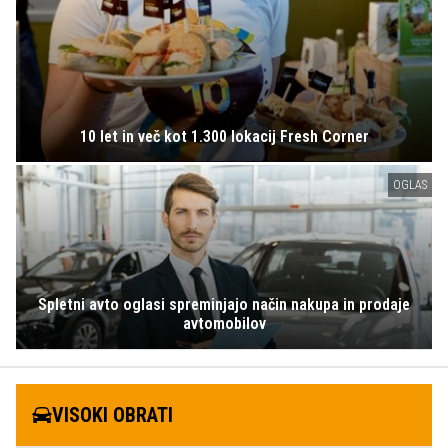
10 let in več kot 1.300 lokacij Fresh Corner
OGLAS
Spletni avto oglasi spreminjajo način nakupa in prodaje
avtomobilov
VISOKI OBRATI