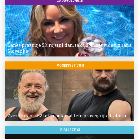
ZADOVOLJNA.SI
Danes praznuje 53. rojstni dan, tako dobro je videti znana
Slovenka
MOSKISVET.COM
Zvezdnik pri 62 letih pokazal telo pravega gladiatorja
BIBALEZE.SI