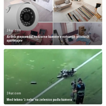
24ur.com
Airbnb prepovedal nadzorne kamere v notranjih prostorih
apartmajev
24ur.com
Med tekmo 'z neba' na zelenico padla kamera