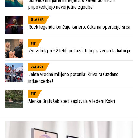
Skrivnostna jama na Mljetu, o kateri domačini
pripovedujejo neverjetne zgodbe
GLASBA
Rock legenda končuje kariero, čaka na operacijo srca
FIT
Zvezdnik pri 62 letih pokazal telo pravega gladiatorja
ZABAVA
Jahta vredna milijone potonila: Krive razuzdane
influencerke!
FIT
Alenka Bratušek spet zaplavala v ledeni Kokri