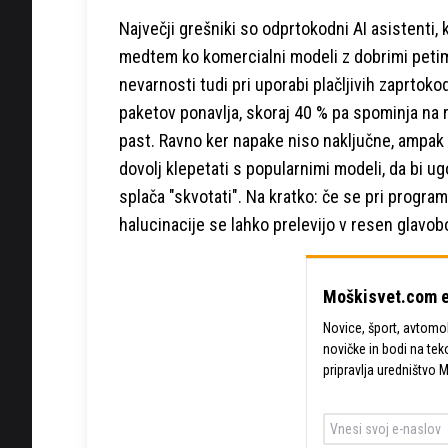
Največji grešniki so odprtokodni AI asistenti, k
medtem ko komercialni modeli z dobrimi petimi
nevarnosti tudi pri uporabi plačljivih zaprtoko
paketov ponavlja, skoraj 40 % pa spominja na 
past. Ravno ker napake niso naključne, ampak 
dovolj klepetati s popularnimi modeli, da bi ug
splača "skvotati". Na kratko: če se pri progra
halucinacije se lahko prelevijo v resen glavobo
Moškisvet.com e
Novice, šport, avtomobi
novičke in bodi na tek
pripravlja uredništvo 