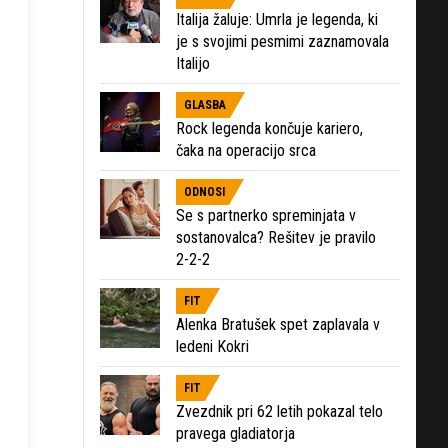
Italija žaluje: Umrla je legenda, ki
je s svojimi pesmimi zaznamovala
Italijo
GLASBA
Rock legenda končuje kariero,
čaka na operacijo srca
ODNOSI
Se s partnerko spreminjata v
sostanovalca? Rešitev je pravilo
2-2-2
FIT
Alenka Bratušek spet zaplavala v
ledeni Kokri
FIT
Zvezdnik pri 62 letih pokazal telo
pravega gladiatorja