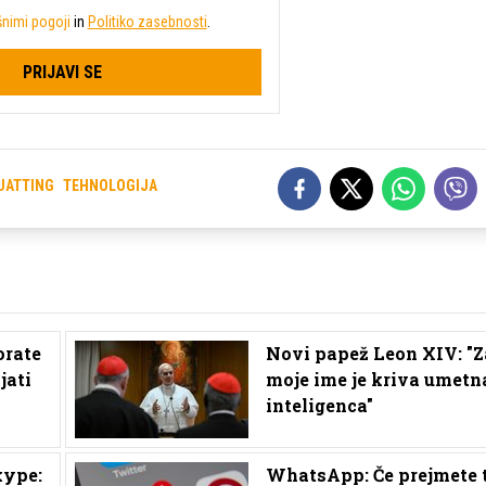
nimi pogoji
in
Politiko zasebnosti
.
PRIJAVI SE
UATTING
TEHNOLOGIJA
orate
Novi papež Leon XIV: "Z
jati
moje ime je kriva umetn
inteligenca"
kype:
WhatsApp: Če prejmete 