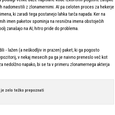
 jih nadomestili z zlonamernimi. AI pa celoten proces za hekerje
a imena, ki zaradi tega postanejo lahka tarča napada. Ker na
ranih imen paketov spominja na resnična imena obstoječih
olj zanašajo na AI, hitro pride do problema.
li - lažen (a neškodljiv in prazen) paket, ki ga pogosto
repozitorij, v nekaj mesecih pa ga je naivno preneslo več kot
za nedolžno napako, bi se ta v primeru zlonamernega akterja
je zelo težko prepoznati