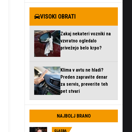
VISOKI OBRATI
Zakaj nekateri vozniki na
vzvratno ogledalo
privežejo belo krpo?
Klima v avtu ne hladi?
Preden zapravite denar
za servis, preverite teh
pet stvari
NAJBOLJ BRANO
GLASBA