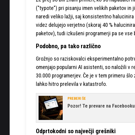
("typote") pri pisanju imen velikih paketov in
naredi veliko lažji, saj konsistentno halucinir
videz delujejo verjetno (skoraj 40 % halucini
paketov), tudi izkušeni programerji pa se vse b
Podobno, pa tako različno
Grožnjo so raziskovalci eksperimentalno potrdi
omenjajo popularni AI asistenti, so naložili v 
30.000 programerjev. Če je v tem primeru šlo 
lahko hitro prelevila v katastrofo.
PREBERI ŠE
Pozor! Te prevare na Facebooku 
Odprtokodni so največji grešniki