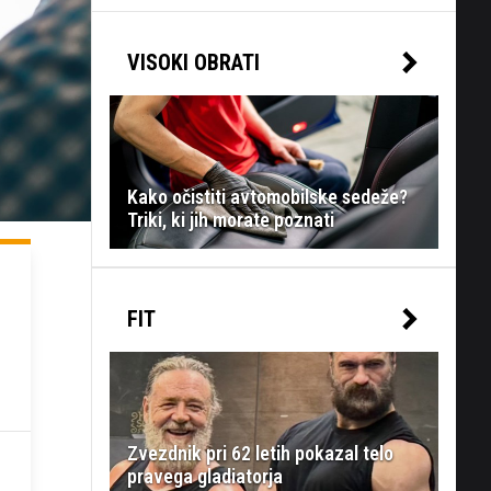
VISOKI OBRATI
Kako očistiti avtomobilske sedeže?
Triki, ki jih morate poznati
FIT
Zvezdnik pri 62 letih pokazal telo
pravega gladiatorja