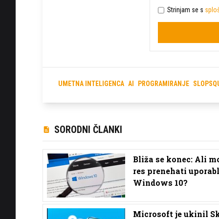
Strinjam se s
sploš
UMETNA INTELIGENCA
AI
PROGRAMIRANJE
SLOPSQ
SORODNI ČLANKI
Bliža se konec: Ali m
res prenehati uporabl
Windows 10?
Microsoft je ukinil S