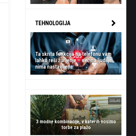
TEHNOLOGIJA
Ta skrita funkcija na telefonu vam
lahko reši življenje – večina ljudi je
nima nastavljene
OGLAS
3 modne kombinacije, v katerih nosimo
torbe za plažo