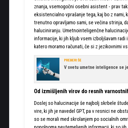
znanja, vsemogočni osebni asistent - prav tak
eksistencialno vprašanje tega, kaj bo z nami, k
trenutno opravljamo sami, se večina strinja, d
haluciniranju. Umetnointeligenčne halucinacije
informacije, ki jih kljub vsem izboljšavam radi 
katero moramo računati, če si z jezikovnimi v
PREBERI ŠE
V svetu umetne inteligence se je
Od izmišljenih virov do resnih varnostn
Doslej so halucinacije še najbolj skrbele štude
vire, ki jih je navedel GPT, pa v resnici ne obs
so se morali med skrolanjem po socialnih omrežj
popolnoma neutemeljenih informacij, ki so jih pr