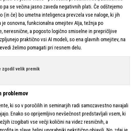
o pa se večina jasno zaveda negativnih plati. Če odštejemo
o (in če) bo umetna inteligenca prevzela vse naloge, ki jih
a je osnovna, funkcionalna omejitev AIja, težnja po
, neresnične, a pogosto logično smiselne in prepričljive
izpljunejo praktično vsi AI modeli, so ena glavnih omejitev, na
sevedi želimo pomagati pri resnem delu.
 zgodil velik premik
ih problemov
nte, ki so v poročilih in seminarjih radi samozavestno navajali
tajajo. Enako so oprijemljivo nevšečnost predstavljali vsem, ki
ih izogibati vse večji količini na videz resničnih, a
ofita in slave željni uporabniki nekritično objavili. No, zdaj je