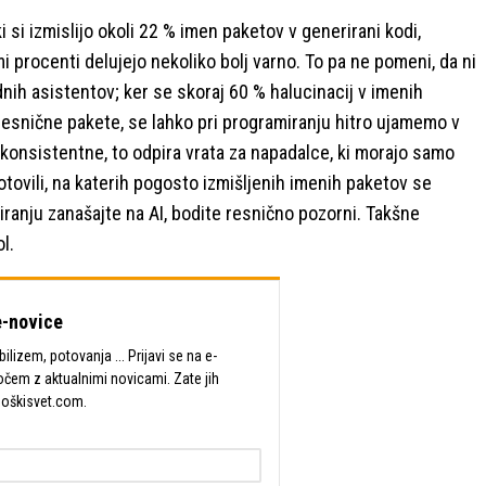
i si izmislijo okoli 22 % imen paketov v generirani kodi,
 procenti delujejo nekoliko bolj varno. To pa ne pomeni, da ni
dnih asistentov; ker se skoraj 60 % halucinacij v imenih
resnične pakete, se lahko pri programiranju hitro ujamemo v
konsistentne, to odpira vrata za napadalce, ki morajo samo
otovili, na katerih pogosto izmišljenih imenih paketov se
miranju zanašajte na AI, bodite resnično pozorni. Takšne
l.
-novice
lizem, potovanja ... Prijavi se na e-
očem z aktualnimi novicami. Zate jih
Moškisvet.com.