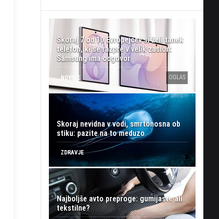
Skoraj 7 od 10 Evropejcev si želi tanek
telefon, ki se razpre v velik zaslon:
Samsung ima odgovor
OGLAS
NOVICE
Skoraj nevidna v vodi, smrtonosna ob
stiku: pazite na to meduzo
ZDRAVJE
Najboljše avto preproge: gumijaste ali
tekstilne?