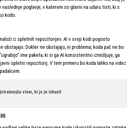
v naslednje poglavje, v katerem so glavni na udaru tisti, ki s
ko kodo.
aloži iz spletnih repozitorijev. AI v svoji kodi pogosto
ne obstajajo. Dokler ne obstajajo, ni problema; koda pač ne bo
ugrabijo" ime paketa, ki si ga AI konsistentno izmišljuje, ga
javni spletni repozitorij. V tem primeru bo koda lahko na videz
apadalcem.
jstrašnejša stvar, ki jo je izkusil
iti
na podlagi velike baze napisane kode izkoristili pogoste zatipke