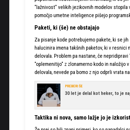
"lažnivost" velikih jezikovnih modelov stopila 
pomočjo umetne inteligence pišejo programs
Paketi, ki (še) ne obstajajo
Za pisanje kode potrebujemo pakete, ki se jih n
halucinira imena takšnih paketov, ki v resnici 
delovala. Problem pa nastane, če nepridipravi "
"oplemenitijo" z zlonamerno kodo in naložijo v 
delovala, nevede pa bomo z njo odprli vrata n
PREBERI ŠE
30 let je delal kot heker, to je na
Taktika ni nova, samo lažje jo je izkorist
Že prej so bili znani primeri, ko so napadalci 