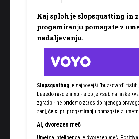
Kaj sploh je slopsquatting in z
progamiranju pomagate z umet
nadaljevanju.
Slopsquatting
je najnovejši "buzzowrd" tistih,
besedo razčlenimo - slop je vsebina nizke kva
zgradb - ne pridemo zares do njenega pravega 
zanj, če si pri progamiranju pomagate z umetn
AI, dvorezen meč
Umetna inteligenca je dvorezen meč. Pozitivne