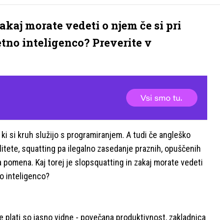
akaj morate vedeti o njem če si pri
no inteligenco? Preverite v
 ki si kruh služijo s programiranjem. A tudi če angleško
litete, squatting pa ilegalno zasedanje praznih, opuščenih
pomena. Kaj torej je slopsquatting in zakaj morate vedeti
o inteligenco?
 plati so jasno vidne - povečana produktivnost, zakladnica