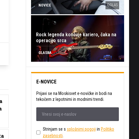
OGLAS
NOVICE
Rock legenda končuje kariero, čaka na
operacijo srca
GLASBA
E-NOVICE
Prijavi se na Moskisvet e-novičke in bodi na
tekočem z lepotnimi in modnimi trendi.
a
a
Strinjam se s
splošnimi pogoji
in
Politiko
ta
zasebnosti
.