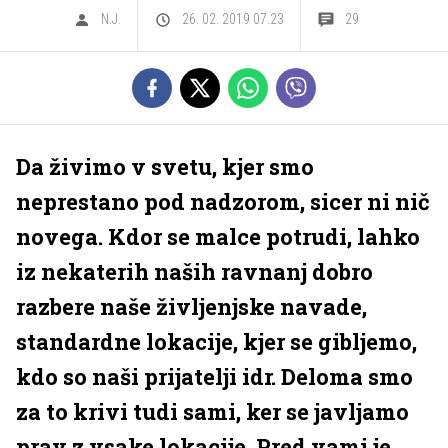
N.J.
26. 02. 2019 07.23
29
Da živimo v svetu, kjer smo
neprestano pod nadzorom, sicer ni nič
novega. Kdor se malce potrudi, lahko
iz nekaterih naših ravnanj dobro
razbere naše življenjske navade,
standardne lokacije, kjer se gibljemo,
kdo so naši prijatelji idr. Deloma smo
za to krivi tudi sami, ker se javljamo
prav z vsake lokacije. Pred vami je