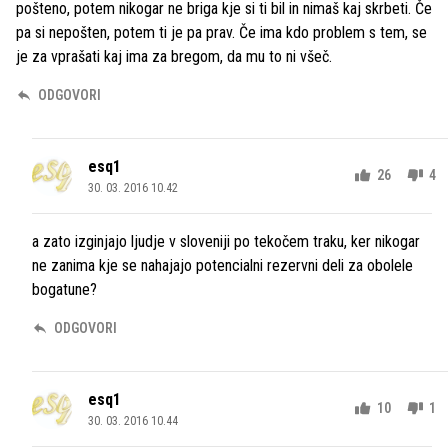
pošteno, potem nikogar ne briga kje si ti bil in nimaš kaj skrbeti. Če
pa si nepošten, potem ti je pa prav. Če ima kdo problem s tem, se
je za vprašati kaj ima za bregom, da mu to ni všeč.
ODGOVORI
esq1
26
4
30. 03. 2016 10.42
a zato izginjajo ljudje v sloveniji po tekočem traku, ker nikogar
ne zanima kje se nahajajo potencialni rezervni deli za obolele
bogatune?
ODGOVORI
esq1
10
1
30. 03. 2016 10.44