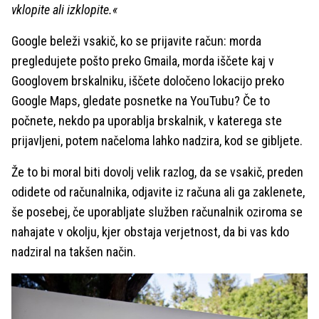
vklopite ali izklopite.«
Google beleži vsakič, ko se prijavite račun: morda
pregledujete pošto preko Gmaila, morda iščete kaj v
Googlovem brskalniku, iščete določeno lokacijo preko
Google Maps, gledate posnetke na YouTubu? Če to
počnete, nekdo pa uporablja brskalnik, v katerega ste
prijavljeni, potem načeloma lahko nadzira, kod se gibljete.
Že to bi moral biti dovolj velik razlog, da se vsakič, preden
odidete od računalnika, odjavite iz računa ali ga zaklenete,
še posebej, če uporabljate služben računalnik oziroma se
nahajate v okolju, kjer obstaja verjetnost, da bi vas kdo
nadziral na takšen način.