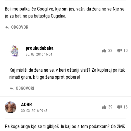
Boli me patka, če Googl ve, kje sm jes, važn, da žena ne ve.Nje se
je za bat, ne pa butastga Gugelna.
ODGOVORI
prouhudababa
32
10
30. 03. 2016 16.04
Kaj misliš, da žena ne ve, v keri oštariji visiš? Za küpleraj pa itak
nimaš gnara, k ti ga žena sprot pobere!
ODGOVORI
ADRR
39
16
30. 03. 2016 09.45
Pa koga briga kje se ti giblješ. In kaj bo s tem podatkom? Če živiš