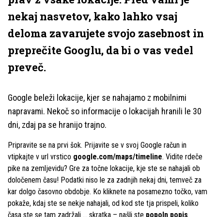
nekaj nasvetov, kako lahko vsaj
deloma zavarujete svojo zasebnost in
preprečite Googlu, da bi o vas vedel
preveč.
Google beleži lokacije, kjer se nahajamo z mobilnimi
napravami. Nekoč so informacije o lokacijah hranili le 30
dni, zdaj pa se hranijo trajno.
Pripravite se na prvi šok. Prijavite se v svoj Google račun in
vtipkajte v url vrstico
google.com/maps/timeline
. Vidite rdeče
pike na zemljevidu? Gre za točne lokacije, kje ste se nahajali ob
določenem času! Podatki niso le za zadnjih nekaj dni, temveč za
kar dolgo časovno obdobje. Ko kliknete na posamezno točko, vam
pokaže, kdaj ste se nekje nahajali, od kod ste tja prispeli, koliko
časa ste se tam zadržali ... skratka – našli ste
popoln popis