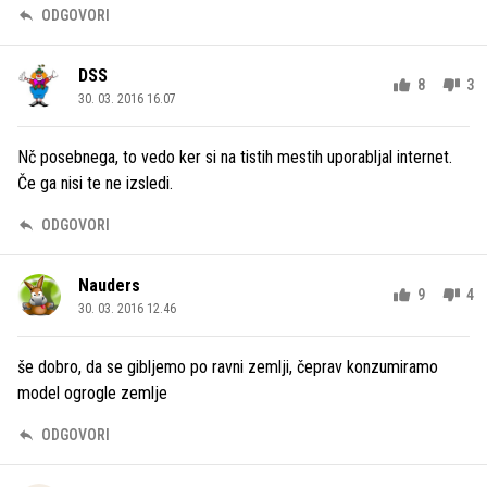
ODGOVORI
DSS
8
3
30. 03. 2016 16.07
Nč posebnega, to vedo ker si na tistih mestih uporabljal internet.
Če ga nisi te ne izsledi.
ODGOVORI
Nauders
9
4
30. 03. 2016 12.46
še dobro, da se gibljemo po ravni zemlji, čeprav konzumiramo
model ogrogle zemlje
ODGOVORI