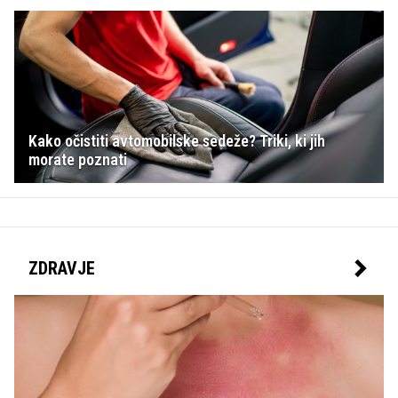
Kako očistiti avtomobilske sedeže? Triki, ki jih
morate poznati
ZDRAVJE