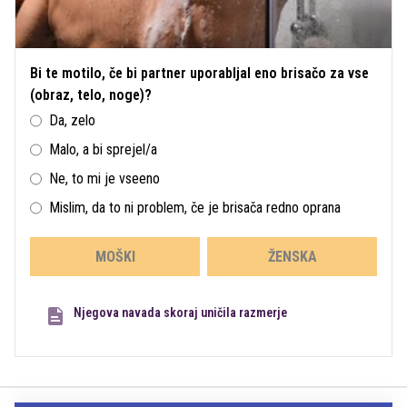
Bi te motilo, če bi partner uporabljal eno brisačo za vse
(obraz, telo, noge)?
Da, zelo
Malo, a bi sprejel/a
Ne, to mi je vseeno
Mislim, da to ni problem, če je brisača redno oprana
MOŠKI
ŽENSKA
Njegova navada skoraj uničila razmerje