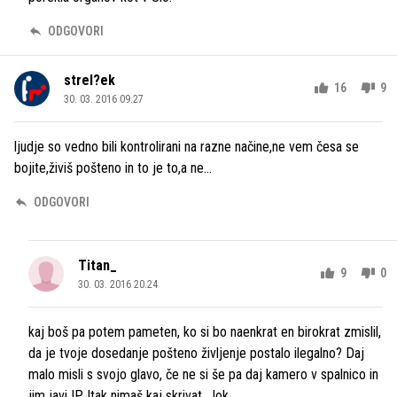
ODGOVORI
strel?ek
16
9
30. 03. 2016 09.27
ljudje so vedno bili kontrolirani na razne načine,ne vem česa se
bojite,živiš pošteno in to je to,a ne...
ODGOVORI
Titan_
9
0
30. 03. 2016 20.24
kaj boš pa potem pameten, ko si bo naenkrat en birokrat zmislil,
da je tvoje dosedanje pošteno življenje postalo ilegalno? Daj
malo misli s svojo glavo, če ne si še pa daj kamero v spalnico in
jim javi IP. Itak nimaš kaj skrivat. Jok