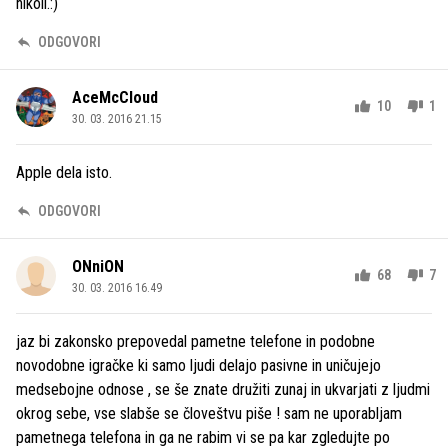
nikoli.:)
ODGOVORI
AceMcCloud
10
1
30. 03. 2016 21.15
Apple dela isto.
ODGOVORI
ONniON
68
7
30. 03. 2016 16.49
jaz bi zakonsko prepovedal pametne telefone in podobne
novodobne igračke ki samo ljudi delajo pasivne in uničujejo
medsebojne odnose , se še znate družiti zunaj in ukvarjati z ljudmi
okrog sebe, vse slabše se človeštvu piše ! sam ne uporabljam
pametnega telefona in ga ne rabim vi se pa kar zgledujte po