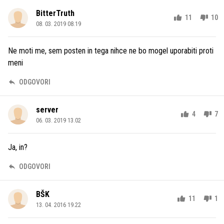
BitterTruth
11
10
08. 03. 2019 08.19
Ne moti me, sem posten in tega nihce ne bo mogel uporabiti proti
meni
ODGOVORI
server
4
7
06. 03. 2019 13.02
Ja, in?
ODGOVORI
BŠK
11
1
13. 04. 2016 19.22