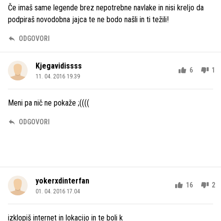
Če imaš same legende brez nepotrebne navlake in nisi kreljo da
podpiraš novodobna jajca te ne bodo našli in ti težili!
ODGOVORI
Kjegavidissss
6
1
11. 04. 2016 19.39
Meni pa nič ne pokaže ;((((
ODGOVORI
yokerxdinterfan
16
2
01. 04. 2016 17.04
izklopiš internet in lokacijo in te boli k