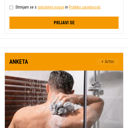
Strinjam se s
splošnimi pogoji
in
Politiko zasebnosti
.
PRIJAVI SE
ANKETA
+ Arhiv