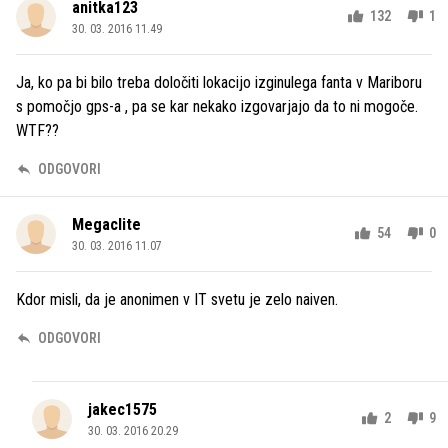
anitka123
132
1
30. 03. 2016 11.49
Ja, ko pa bi bilo treba določiti lokacijo izginulega fanta v Mariboru
s pomočjo gps-a , pa se kar nekako izgovarjajo da to ni mogoče.
WTF??
ODGOVORI
Megaclite
54
0
30. 03. 2016 11.07
Kdor misli, da je anonimen v IT svetu je zelo naiven.
ODGOVORI
jakec1575
2
9
30. 03. 2016 20.29