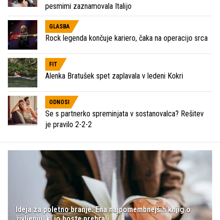
pesmimi zaznamovala Italijo
GLASBA
Rock legenda končuje kariero, čaka na operacijo srca
FIT
Alenka Bratušek spet zaplavala v ledeni Kokri
ODNOSI
Se s partnerko spreminjata v sostanovalca? Rešitev
je pravilo 2-2-2
Ideja za poletno branje: Ena najpomembnejših knjig o
življenju, ki jo boste prebrali