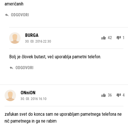
američanih
ODGOVORI
BURGA
42
1
30. 03. 2016 22.30
Bolj je človek butast, več uporablja pametni telefon.
ODGOVORI
ONniON
36
4
30. 03. 2016 16.10
zafukan svet do konca sam ne uporabljam pametnega telefona ne
nič pametnega in ga ne rabim