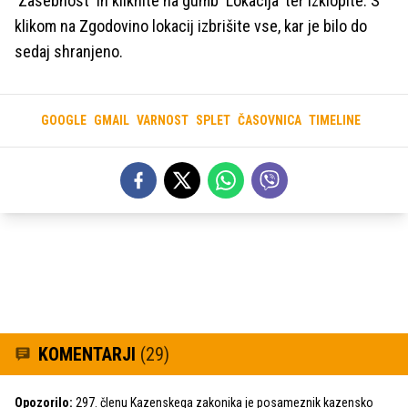
'Zasebnost' in kliknite na gumb 'Lokacija' ter izklopite. S
klikom na Zgodovino lokacij izbrišite vse, kar je bilo do
sedaj shranjeno.
GOOGLE
GMAIL
VARNOST
SPLET
ČASOVNICA
TIMELINE
KOMENTARJI
(29)
Opozorilo:
297. členu Kazenskega zakonika je posameznik kazensko