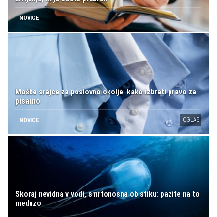
NOVICE
Moške srajce za poslovno okolje: kako izbrati pravo za
pisarno
OGLAS
NOVICE
Skoraj nevidna v vodi, smrtonosna ob stiku: pazite na to
meduzo