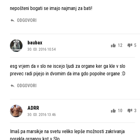
nepošteni bogati se imajo najmanj za bati!
ODGOVORI
baubax
12
5
30. 03. 2016 10.54
esg vrjem da v slo ne iscejo ljudi za organe ker ga kle v slo
prevec radi pijejo in dvomim da ima gdo popolne organe :D
ODGOVORI
ADRR
10
3
30. 03. 2016 13.46
Imaš pa marsikje na svetu veliko lepše možnosti zakrivanja
porekla organov kot v Slo.