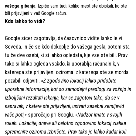
vašega gibanja
. Izpiše vam tudi, koliko mest ste obiskali, ko ste
bili prijavljeni v vaš Google račun.
Kdo lahko to vidi?
Google sicer zagotavlja, da časovnico vidite lahko le vi.
Seveda. In če se kdo dokoplje do vašega gesla, potem sta
tu že dve osebi, ki si lahko ogledata, kje vse ste bili. Prav
tako si lahko ogleda vsakdo, ki uporablja računalnik, v
katerega ste prijavljeni oziroma iz katerega ste se morda
pozabili odjaviti.
»Z zgodovino lokacij lahko pridobite
uporabne informacije, kot so samodejni predlogi za vožnjo in
izboljšani rezultati iskanja, kar se zagotovi tako, da se v
napravah, v katere ste prijavljeni, ustvari zasebni zemljevid
vaše poti,«
sporočajo pri Googlu.
»Nadzor imate v svojih
rokah. Lokacije, dneve ali celotno zgodovino lokacij zlahka
spremenite oziroma izbrišete. Prav tako jo lahko kadar koli