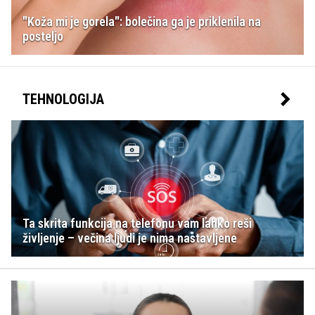
"Koža mi je gorela": bolečina ga je priklenila na
posteljo
TEHNOLOGIJA
Ta skrita funkcija na telefonu vam lahko reši
življenje – večina ljudi je nima nastavljene