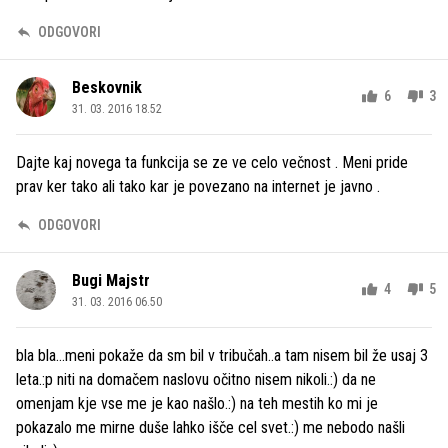
ODGOVORI
Beskovnik
6
3
31. 03. 2016 18.52
Dajte kaj novega ta funkcija se ze ve celo večnost . Meni pride
prav ker tako ali tako kar je povezano na internet je javno .
ODGOVORI
Bugi Majstr
4
5
31. 03. 2016 06.50
bla bla...meni pokaže da sm bil v tribučah..a tam nisem bil že usaj 3
leta.:p niti na domačem naslovu očitno nisem nikoli.:) da ne
omenjam kje vse me je kao našlo.:) na teh mestih ko mi je
pokazalo me mirne duše lahko išče cel svet.:) me nebodo našli