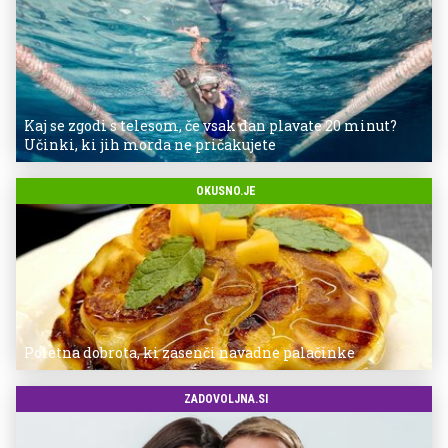
Kaj se zgodi s telesom, če vsak dan plavate 20 minut?
Učinki, ki jih morda ne pričakujete
OKUSNO.JE
Poletna dobrota, ki zasenči navadne palačinke
ZADOVOLJNA.SI