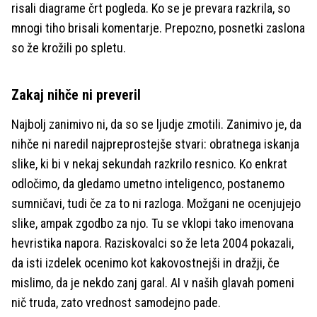
risali diagrame črt pogleda. Ko se je prevara razkrila, so
mnogi tiho brisali komentarje. Prepozno, posnetki zaslona
so že krožili po spletu.
Zakaj nihče ni preveril
Najbolj zanimivo ni, da so se ljudje zmotili. Zanimivo je, da
nihče ni naredil najpreprostejše stvari: obratnega iskanja
slike, ki bi v nekaj sekundah razkrilo resnico. Ko enkrat
odločimo, da gledamo umetno inteligenco, postanemo
sumničavi, tudi če za to ni razloga. Možgani ne ocenjujejo
slike, ampak zgodbo za njo. Tu se vklopi tako imenovana
hevristika napora. Raziskovalci so že leta 2004 pokazali,
da isti izdelek ocenimo kot kakovostnejši in dražji, če
mislimo, da je nekdo zanj garal. AI v naših glavah pomeni
nič truda, zato vrednost samodejno pade.