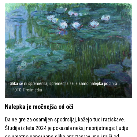
Slika se ni spremenila, spremenila se je samo nalepka pod njo.
FOTO: Profimedia
Nalepka je močnejša od oči
Da ne gre za osamljen spodrsljaj, kažejo tudi raziskave.
Študija iz leta 2024 je pokazala nekaj neprijetnega: ljudje
so umetno generirane slike pravzaprav imeli rajši od