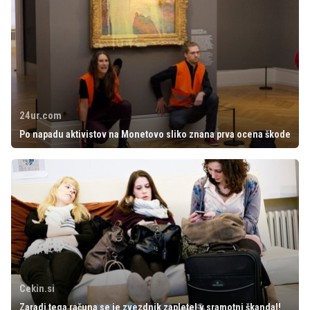
24ur.com
Po napadu aktivistov na Monetovo sliko znana prva ocena škode
Cekin.si
Zaradi tega računa se je zvezdnik zapletel v sramotni škandal!