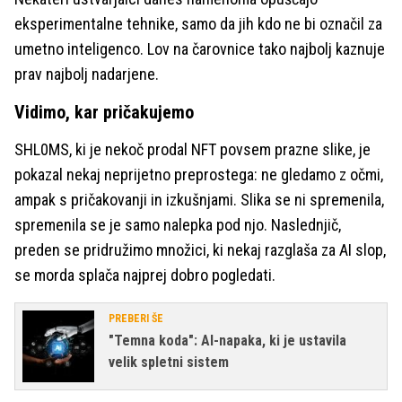
eksperimentalne tehnike, samo da jih kdo ne bi označil za
umetno inteligenco. Lov na čarovnice tako najbolj kaznuje
prav najbolj nadarjene.
Vidimo, kar pričakujemo
SHL0MS, ki je nekoč prodal NFT povsem prazne slike, je
pokazal nekaj neprijetno preprostega: ne gledamo z očmi,
ampak s pričakovanji in izkušnjami. Slika se ni spremenila,
spremenila se je samo nalepka pod njo. Naslednjič,
preden se pridružimo množici, ki nekaj razglaša za AI slop,
se morda splača najprej dobro pogledati.
PREBERI ŠE
"Temna koda": AI-napaka, ki je ustavila
velik spletni sistem