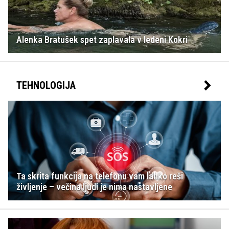
Alenka Bratušek spet zaplavala v ledeni Kokri
TEHNOLOGIJA
Ta skrita funkcija na telefonu vam lahko reši
življenje – večina ljudi je nima nastavljene