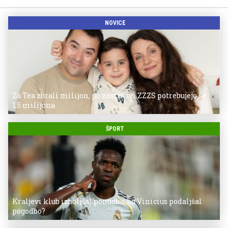
NOVICE
Za Tea zbrali milijon, po zavrnitvi ZZZS potrebujejo še
1,5 milijona
ŠPORT
Kraljevi klub izboljšal ponudbo, bo Vinicius podaljšal
pogodbo?