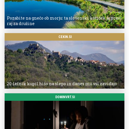
Pozabite na gnečo ob morju: ta slovenski kotiček je pravi
raj za družine
CEKIN.SI
20-letnik kupil hišo na slepo in danes mu vsi zavidajo
DOMINVRT.SI