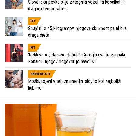
Slovenska pevka si je zategnila vozel na kopalkah in
dvignila temperaturo
FIT
Shujšal je 45 kilogramov, njegova skrivnost pa ni bila
draga dieta
FIT
'Rekli so mi, da sem debela': Georgina se je zaupala
Ronaldu, njegov odgovor je navdušil
SKRIVNOSTI
Moški, rojeni v teh znamenjih, slovijo kot najboljši
ljubimci