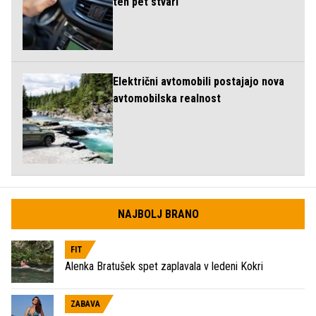
teh pet stvari
Električni avtomobili postajajo nova
avtomobilska realnost
NAJBOLJ BRANO
FIT
Alenka Bratušek spet zaplavala v ledeni Kokri
ZABAVA