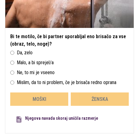
Bi te motilo, če bi partner uporabljal eno brisačo za vse
(obraz, telo, noge)?
Da, zelo
Malo, a bi sprejel/a
Ne, to mi je vseeno
Mislim, da to ni problem, če je brisača redno oprana
MOŠKI
ŽENSKA
Njegova navada skoraj uničila razmerje