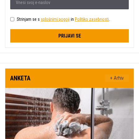
Strinjam se s
splošnimi pogoji
in
Politiko zasebnosti
.
PRIJAVI SE
ANKETA
+ Arhiv