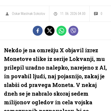
Oskar Mastnak Sokolov
11. 06. 2026 04.00
0
Nekdo je na omrežju X objavil izrez
Monetove slike iz serije Lokvanji, mu
prilepil uradno nalepko, narejeno z AI,
in povabil ljudi, naj pojasnijo, zakaj je
slabši od pravega Moneta. V nekaj
dneh se je nabralo skoraj sedem
milijonov ogledov in cela vojska
samozvanih poznavalcev, ki so