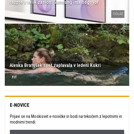
razpre v velik zaslon: Samsung ima odgovor
OGLAS
NOVICE
Alenka Bratušek spet zaplavala v ledeni Kokri
FIT
E-NOVICE
Prijavi se na Moskisvet e-novičke in bodi na tekočem z lepotnimi in
modnimi trendi.