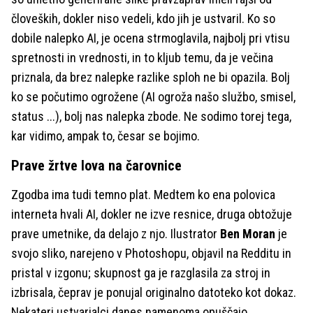
človeških, dokler niso vedeli, kdo jih je ustvaril. Ko so
dobile nalepko AI, je ocena strmoglavila, najbolj pri vtisu
spretnosti in vrednosti, in to kljub temu, da je večina
priznala, da brez nalepke razlike sploh ne bi opazila. Bolj
ko se počutimo ogrožene (AI ogroža našo službo, smisel,
status ...), bolj nas nalepka zbode. Ne sodimo torej tega,
kar vidimo, ampak to, česar se bojimo.
Prave žrtve lova na čarovnice
Zgodba ima tudi temno plat. Medtem ko ena polovica
interneta hvali AI, dokler ne izve resnice, druga obtožuje
prave umetnike, da delajo z njo. Ilustrator
Ben Moran
je
svojo sliko, narejeno v Photoshopu, objavil na Redditu in
pristal v izgonu; skupnost ga je razglasila za stroj in
izbrisala, čeprav je ponujal originalno datoteko kot dokaz.
Nekateri ustvarjalci danes namenoma opuščajo