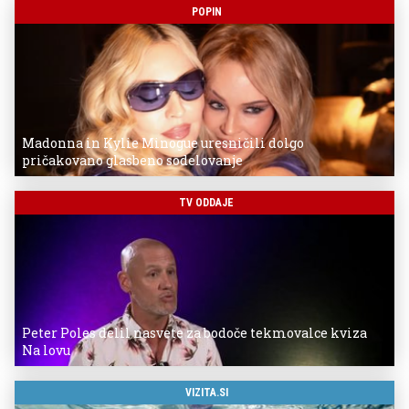
POPIN
Madonna in Kylie Minogue uresničili dolgo
pričakovano glasbeno sodelovanje
TV ODDAJE
Peter Poles delil nasvete za bodoče tekmovalce kviza
Na lovu
VIZITA.SI