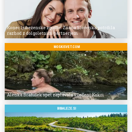
Konec ljubezenske zgodbe: Znana Slovenka potrdila
razhod z dolgoletnim partnerjem
MOSKISVET.COM
Alenka Bratušek spet zaplavala v ledeni Kokri
BIBALEZE.SI