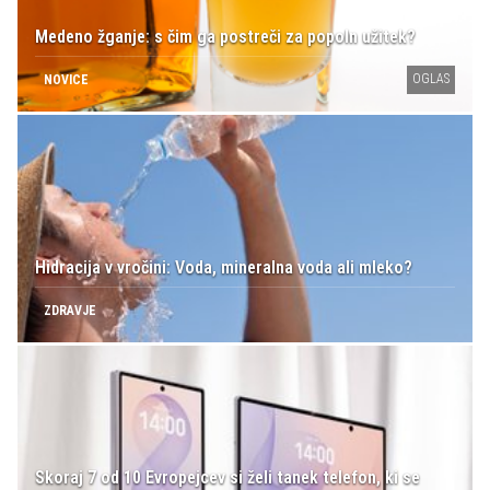
Medeno žganje: s čim ga postreči za popoln užitek?
OGLAS
NOVICE
Hidracija v vročini: Voda, mineralna voda ali mleko?
ZDRAVJE
Skoraj 7 od 10 Evropejcev si želi tanek telefon, ki se