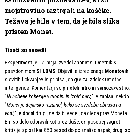
mojstrovino raztrgali na koščke.
Težava je bila v tem, da je bila slika
pristen Monet.
Tisoči so nasedli
Eksperiment je 12. maja izvedel anonimni umetnik s
psevdonimom
SHL0MS
. Objavil je izrez enega
Monetovih
slovitih Lokvanjev in pripisal, da gre za izdelek umetne
inteligence. Komentarji so prileteli hitro in samozavestno.
"
Ni nobene kohezije v globini in izbiri barv,
" je zapisal nekdo.
"
Monet je dejansko razumel, kako se svetloba obnaša na
vodi,
" je dodal drugi, ne da bi vedel, da gleda prav Moneta.
Eni so delo odpravili kot brez duše, en posebej zagret
kritik je spisal kar 850 besed dolgo analizo napak, drugi so