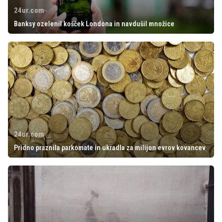
24ur.com
Banksy ozelenil košček Londona in navdušil množice
24ur.com
Pridno praznila parkomate in ukradla za milijon evrov kovancev