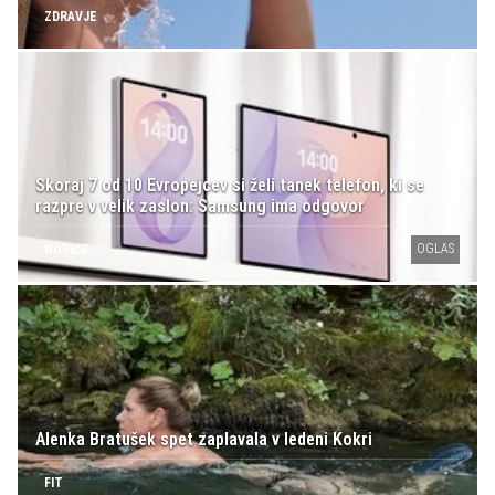
ZDRAVJE
Skoraj 7 od 10 Evropejcev si želi tanek telefon, ki se
razpre v velik zaslon: Samsung ima odgovor
OGLAS
NOVICE
Alenka Bratušek spet zaplavala v ledeni Kokri
FIT