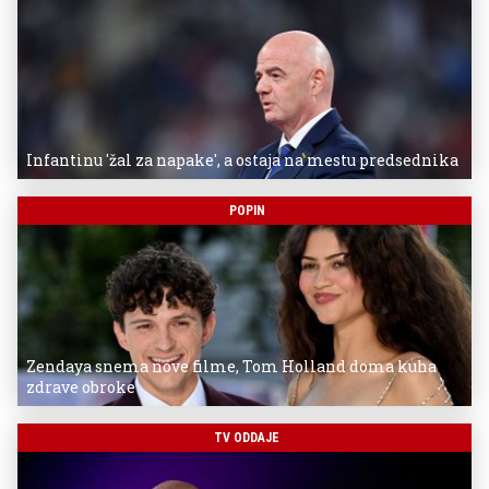
Infantinu 'žal za napake', a ostaja na mestu predsednika
POPIN
Zendaya snema nove filme, Tom Holland doma kuha
zdrave obroke
TV ODDAJE