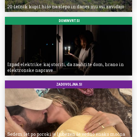
20-letnik kupil hišo na slepo in danes mu vsi zavidajo
DOMINVRT.SI
Izpad elektrike: kaj storiti, da zaščitite dom, hrano in
elektronske naprave
ZADOVOLJNA.SI
Sedem let po poroki je ljubezen še vedno enako močna