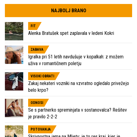
NAJBOLJ BRANO
FIT
Alenka Bratušek spet zaplavala v ledeni Kokri
ZABAVA
Igralka pri 51 letih navdušuje v kopalkah: z možem
uživa v romantičnem poletju
VISOKI OBRATI
Zakaj nekateri vozniki na vzvratno ogledalo privežejo
belo krpo?
ODNOSI
Se s partnerko spreminjata v sostanovalca? Rešitev
je pravilo 2-2-2
POTOVANJA
Skrivnostna jama na Mljetu: je to res kraj, kjer je