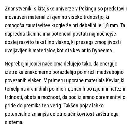
Znanstveniki s kitajske univerze v Pekingu so predstavili
inovativen material z izjemno visoko trdnostjo, ki
omogoča zaustavitev krogle že pri debelini le 1,8 mm. Ta
napredna tkanina ima potencial postati najmočnejše
doslej razvito tekstilno vlakno, ki presega zmogljivosti
uveljavljenih materialov, kot sta kevlar in Dyneema.
Neprebojni jopiči načeloma delujejo tako, da energijo
izstrelka enakomerno porazdelijo po mreži medsebojno
povezanih vlaken. V primeru uporabe materiala Kevlar, ki
temelji na aramidnih polimerih, znanih po izjemni natezni
trdnosti, obstaja možnost, da pod izjemno obremenitvijo
pride do premika teh verig. Takšen pojav lahko
potencialno zmanjša celotno učinkovitost zaščitnega
sistema.