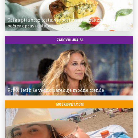
Grška pita brez testa: vse sestavine samo zmešate in
pečica opravi ostalo
ZADOVOLJNA.SI
Pri 61 letih še vedno narekuje modne trende
MOSKISVET.COM