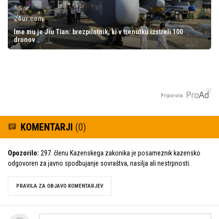
24ur.com
Ime mu je Jiu Tian: brezpilotnik, ki v trenutku izstreli 100
dronov
Priporoča
KOMENTARJI
(0)
Opozorilo:
297. členu Kazenskega zakonika je posameznik kazensko
odgovoren za javno spodbujanje sovraštva, nasilja ali nestrpnosti.
PRAVILA ZA OBJAVO KOMENTARJEV