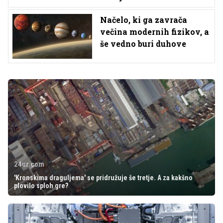
Načelo, ki ga zavrača
večina modernih fizikov, a
še vedno buri duhove
24ur.com
'Kronskima draguljema' se pridružuje še tretje. A za kakšno
plovilo sploh gre?