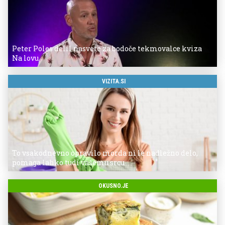
Peter Poles delil nasvete za bodoče tekmovalce kviza
Na lovu
VIZITA.SI
To vsakodnevno opravilo morda ni le nadležno delo,
pomaga lahko tudi vašemu srcu
OKUSNO.JE