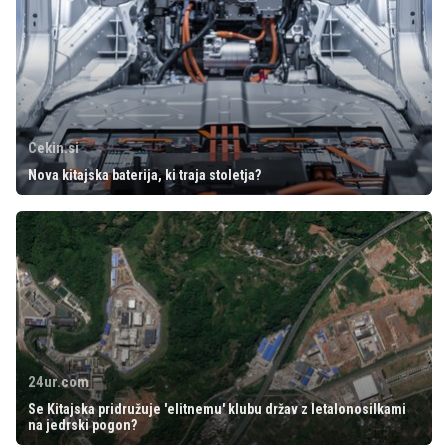
Cekin.si
Nova kitajska baterija, ki traja stoletja?
24ur.com
Se Kitajska pridružuje 'elitnemu' klubu držav z letalonosilkami
na jedrski pogon?