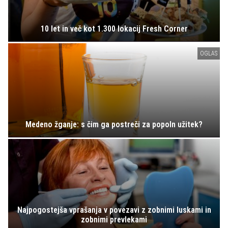
10 let in več kot 1.300 lokacij Fresh Corner
OGLAS
Medeno žganje: s čim ga postreči za popoln užitek?
Najpogostejša vprašanja v povezavi z zobnimi luskami in
zobnimi prevlekami