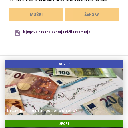
MOŠKI
ŽENSKA
Njegova navada skoraj uničila razmerje
NOVICE
Državna srebrnina pod eno streho?
ŠPORT