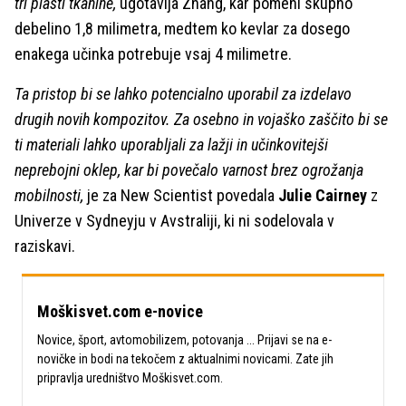
tri plasti tkanine,
ugotavlja Zhang, kar pomeni skupno
debelino 1,8 milimetra, medtem ko kevlar za dosego
enakega učinka potrebuje vsaj 4 milimetre.
Ta pristop bi se lahko potencialno uporabil za izdelavo
drugih novih kompozitov. Za osebno in vojaško zaščito bi se
ti materiali lahko uporabljali za lažji in učinkovitejši
neprebojni oklep, kar bi povečalo varnost brez ogrožanja
mobilnosti,
je za New Scientist povedala
Julie Cairney
z
Univerze v Sydneyju v Avstraliji, ki ni sodelovala v
raziskavi.
Moškisvet.com e-novice
Novice, šport, avtomobilizem, potovanja ... Prijavi se na e-
novičke in bodi na tekočem z aktualnimi novicami. Zate jih
pripravlja uredništvo Moškisvet.com.