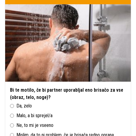
Bi te motilo, če bi partner uporabljal eno brisačo za vse
(obraz, telo, noge)?
Da, zelo
Malo, a bi sprejel/a
Ne, to mi je vseeno
Mislim, da to ni problem, če je brisača redno oprana