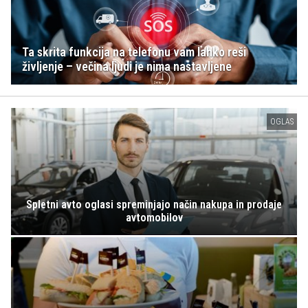
Ta skrita funkcija na telefonu vam lahko reši
življenje – večina ljudi je nima nastavljene
OGLAS
Spletni avto oglasi spreminjajo način nakupa in prodaje
avtomobilov