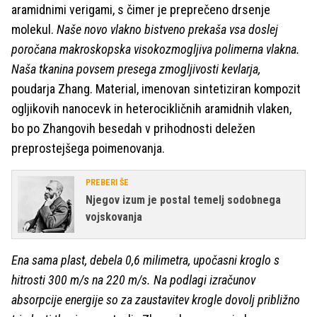
aramidnimi verigami, s čimer je preprečeno drsenje
molekul.
Naše novo vlakno bistveno prekaša vsa doslej
poročana makroskopska visokozmogljiva polimerna vlakna.
Naša tkanina povsem presega zmogljivosti kevlarja,
poudarja Zhang. Material, imenovan sintetiziran kompozit
ogljikovih nanocevk in heterocikličnih aramidnih vlaken,
bo po Zhangovih besedah v prihodnosti deležen
preprostejšega poimenovanja.
PREBERI ŠE
Njegov izum je postal temelj sodobnega
vojskovanja
Ena sama plast, debela 0,6 milimetra, upočasni kroglo s
hitrosti 300 m/s na 220 m/s. Na podlagi izračunov
absorpcije energije so za zaustavitev krogle dovolj približno