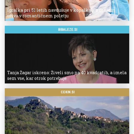
Igralka pri 51 letih navdušuje v kopalkah: z možem
uživa v romantičnem poletju
BIBALEZE.SI
Tanja Žagar iskreno: Živeli smo na 40 kvadratih, a imela
sem vse, kar otrok potrebuje
CEKIN.SI