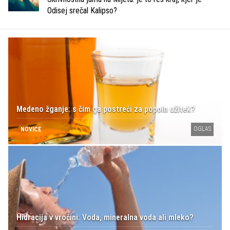
Odisej srečal Kalipso?
Medeno žganje: s čim ga postreči za popoln užitek?
OGLAS
NOVICE
Hidracija v vročini: Voda, mineralna voda ali mleko?