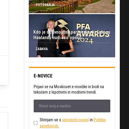
POTOVANJA
Kdo je skrivnostna partnerka, ki Erlingu
Haalandu nudi vso oporo
ZABAVA
E-NOVICE
Prijavi se na Moskisvet e-novičke in bodi na
tekočem z lepotnimi in modnimi trendi.
Strinjam se s
splošnimi pogoji
in
Politiko
i
zasebnosti
.