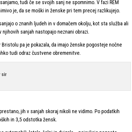
e sanjamo, tudi če se svojih sanj ne spomnimo. V fazi REM
imivo je, da se moški in ženske pri tem precej razlikujejo.
njajo o znanih ljudeh in v domačem okolju, kot sta služba ali
 njihovih sanjah nastopajo neznani obrazi.
 Bristolu pa je pokazala, da imajo ženske pogosteje nočne
lahko tudi odraz čustvene obremenitve.
 sir
restano, jih v sanjah skoraj nikoli ne vidimo. Po podatkih
oških in 3,5 odstotka žensk.