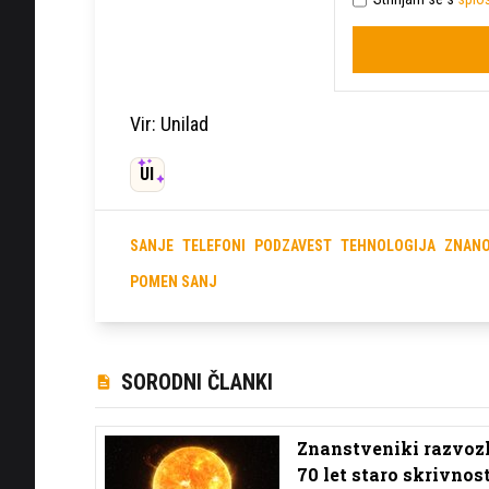
Vir: Unilad
UI
SANJE
TELEFONI
PODZAVEST
TEHNOLOGIJA
ZNAN
POMEN SANJ
SORODNI ČLANKI
Znanstveniki razvozl
70 let staro skrivnos