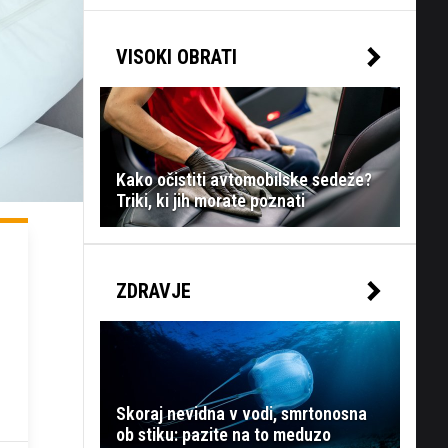
VISOKI OBRATI
Kako očistiti avtomobilske sedeže?
Triki, ki jih morate poznati
ZDRAVJE
Skoraj nevidna v vodi, smrtonosna
ob stiku: pazite na to meduzo