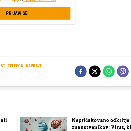
PRIJAVI SE
OST
TELEFON
NAPRAVE
ali
Nepričakovano odkritje
t
znanstvenikov: Virus, k