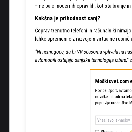
– ne pa o modernih opravilih, kot sta branje i
Kakšna je prihodnost sanj?
Čeprav trenutno telefoni in računalniki nimajo
lahko spremenilo z razvojem virtualne resničn
"Ni nemogoče, da bi VR sčasoma vplivala na naše
avtomobili ostajajo sanjska tehnologija izbire,"
z
Moškisvet.com e
Novice, šport, avtomobi
novičke in bodi na tek
pripravlja uredništvo 
Strinjam se s
sploš