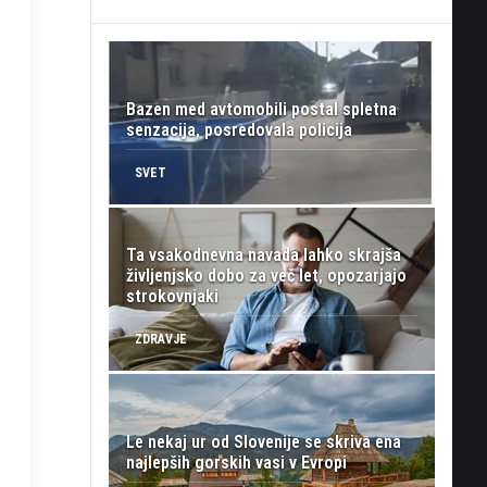
Bazen med avtomobili postal spletna
senzacija, posredovala policija
SVET
Ta vsakodnevna navada lahko skrajša
življenjsko dobo za več let, opozarjajo
strokovnjaki
ZDRAVJE
Le nekaj ur od Slovenije se skriva ena
najlepših gorskih vasi v Evropi