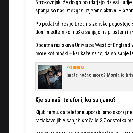
Strokovnjaki že dolgo poudarjajo, da vsi ljudj
spanja so naši možgani izjemno aktivni – a zan
Po podatkih revije Dreams ženske pogosteje sa
dom, medtem ko moški sanjajo na prostem in v
Dodatna raziskava Univerze West of England v
more kot moški – kar kaže na to, da so sanje 
PREBERI ŠE
Imate nočne more? Morda je kriv
Kje so naši telefoni, ko sanjamo?
Kljub temu, da telefone uporabljamo skoraj nep
raziskave jih v sanjah sreča le 2,7 odstotka m