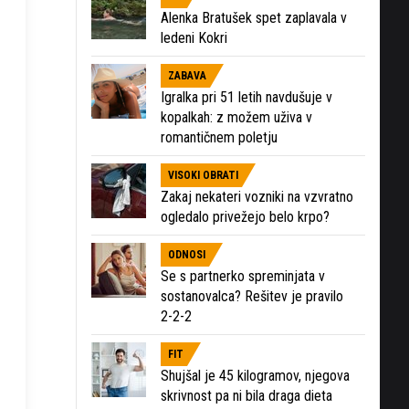
Alenka Bratušek spet zaplavala v
ledeni Kokri
ZABAVA
Igralka pri 51 letih navdušuje v
kopalkah: z možem uživa v
romantičnem poletju
VISOKI OBRATI
Zakaj nekateri vozniki na vzvratno
ogledalo privežejo belo krpo?
ODNOSI
Se s partnerko spreminjata v
sostanovalca? Rešitev je pravilo
2-2-2
FIT
Shujšal je 45 kilogramov, njegova
skrivnost pa ni bila draga dieta