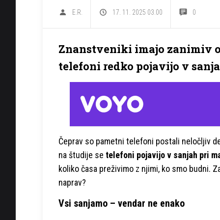
E.R.
17. 11. 2025 03.00
0
Znanstveniki imajo zanimiv o
telefoni redko pojavijo v sanja
Čeprav so pametni telefoni postali neločljiv d
na študije se
telefoni pojavijo v sanjah pri ma
koliko časa preživimo z njimi, ko smo budni. Za
naprav?
Vsi sanjamo – vendar ne enako