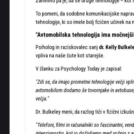
Zanimivo pa je, da se druge tehnologije – kot so
To pomeni, da sodobne komunikacijske naprave
tehnologije, ki so imele bolj fizičen učinek na 
"Avtomobilska tehnologija ima močnejši 
Psiholog in raziskovalec sanj
dr. Kelly Bulkel
vpliva na naše čute kot starejše.
V članku za Psychology Today je zapisal:
"Zdi se, da imajo prometne tehnologije večji vpli
avtomobilom dodamo še tovornjake in avtobuse,
večja."
Dr. Bulkeley meni, da razlog tiči v fizični izkušn
"Telefoni, filmi in računalniki so fascinantni, v
intenzivnostjo, kot jo doživljamo med vožnjo z 