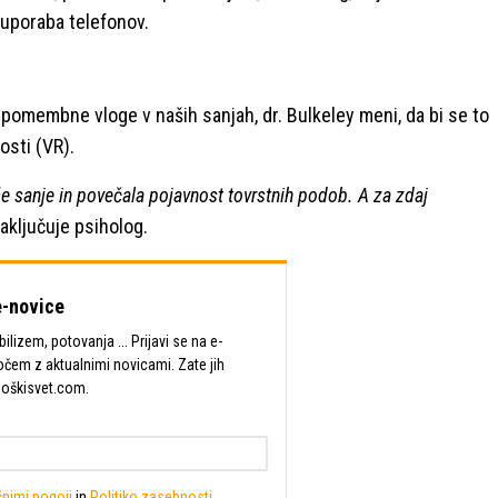
n uporaba telefonov.
 pomembne vloge v naših sanjah, dr. Bulkeley meni, da bi se to
osti (VR).
 sanje in povečala pojavnost tovrstnih podob. A za zdaj
aključuje psiholog.
-novice
lizem, potovanja ... Prijavi se na e-
očem z aktualnimi novicami. Zate jih
Moškisvet.com.
nimi pogoji
in
Politiko zasebnosti
.