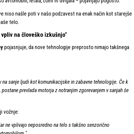
 avtomobili, letala, čolni in dvigala – pojavljajo pogosto.
 niso našle poti v našo podzavest na enak način kot starejše
naše telo.
vpliv na človeško izkušnjo"
ey
pojasnjuje, da nove tehnologije preprosto nimajo takšnega
v na sanje ljudi kot komunikacijske in zabavne tehnologije. Če k
 postane prevlada motorja z notranjim zgorevanjem v sanjah še
ji vožnje:
endar ne vplivajo neposredno na telo s takšno senzorično
avtomobilom."