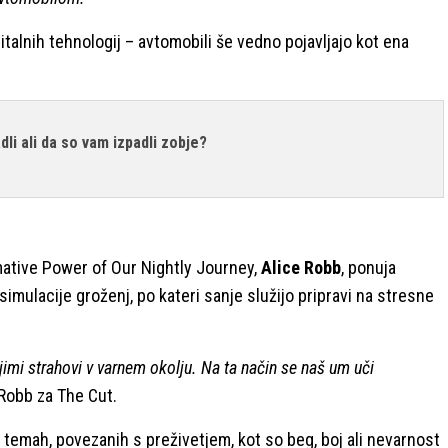
italnih tehnologij – avtomobili še vedno pojavljajo kot ena
dli ali da so vam izpadli zobje?
ative Power of Our Nightly Journey,
Alice Robb
, ponuja
 simulacije groženj, po kateri sanje služijo pripravi na stresne
i strahovi v varnem okolju. Na ta način se naš um uči
 Robb za The Cut.
emah, povezanih s preživetjem, kot so beg, boj ali nevarnost