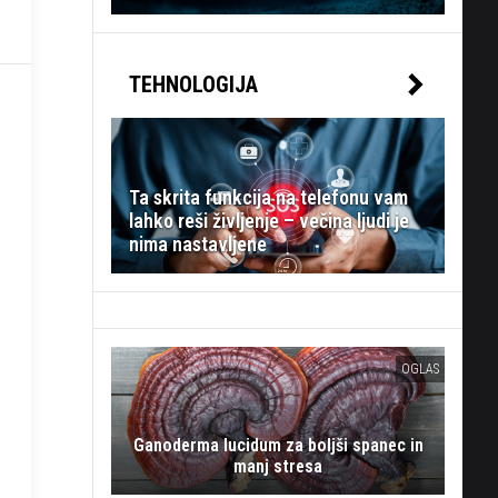
TEHNOLOGIJA
Ta skrita funkcija na telefonu vam
lahko reši življenje – večina ljudi je
nima nastavljene
OGLAS
Ganoderma lucidum za boljši spanec in
manj stresa