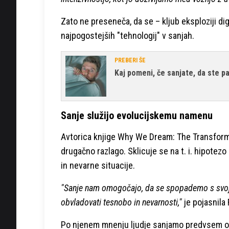
Zato ne preseneča, da se – kljub eksploziji dig
najpogostejših "tehnologij" v sanjah.
PREBERI ŠE
Kaj pomeni, če sanjate, da ste pa
Sanje služijo evolucijskemu namenu
Avtorica knjige Why We Dream: The Transform
drugačno razlago. Sklicuje se na t. i. hipotezo
in nevarne situacije.
"Sanje nam omogočajo, da se spopademo s svojim
obvladovati tesnobo in nevarnosti,"
je pojasnila
Po njenem mnenju ljudje sanjamo predvsem o t