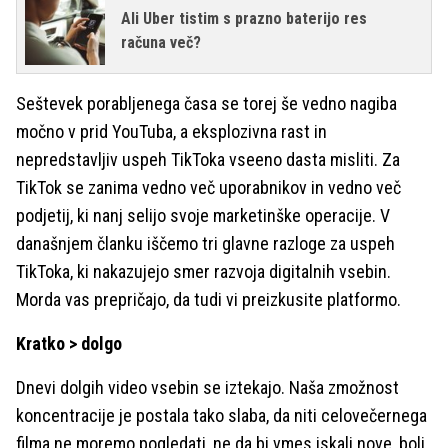
Ali Uber tistim s prazno baterijo res
računa več?
Seštevek porabljenega časa se torej še vedno nagiba
močno v prid YouTuba, a eksplozivna rast in
nepredstavljiv uspeh TikToka vseeno dasta misliti. Za
TikTok se zanima vedno več uporabnikov in vedno več
podjetij, ki nanj selijo svoje marketinške operacije. V
današnjem članku iščemo tri glavne razloge za uspeh
TikToka, ki nakazujejo smer razvoja digitalnih vsebin.
Morda vas prepričajo, da tudi vi preizkusite platformo.
Kratko > dolgo
Dnevi dolgih video vsebin se iztekajo. Naša zmožnost
koncentracije je postala tako slaba, da niti celovečernega
filma ne moremo pogledati, ne da bi vmes iskali nove, bolj