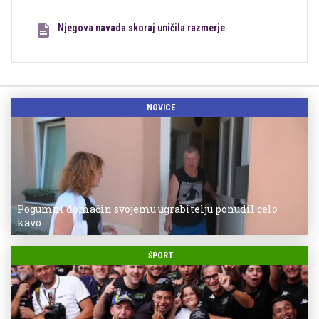
Njegova navada skoraj uničila razmerje
NOVICE
Pogumni domačin svojemu ugrabitelju ponudil celo
kavo
ŠPORT