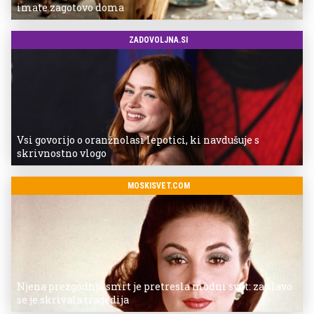
imate zagotovo doma
ZADOVOLJNA.SI
Vsi govorijo o oranžnolasi lepotici, ki navdušuje s
skrivnostno vlogo
MOSKISVET.COM
Njena prezgodnja smrt je pretresla modni svet: za slavo
se je skrivala tragedija