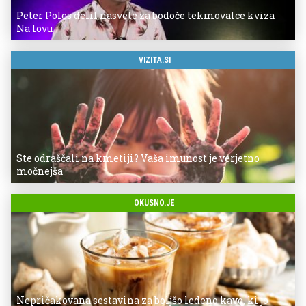
Peter Poles delil nasvete za bodoče tekmovalce kviza
Na lovu
VIZITA.SI
Ste odraščali na kmetiji? Vaša imunost je verjetno
močnejša
OKUSNO.JE
Nepričakovana sestavina za boljšo ledeno kavo, ki jo