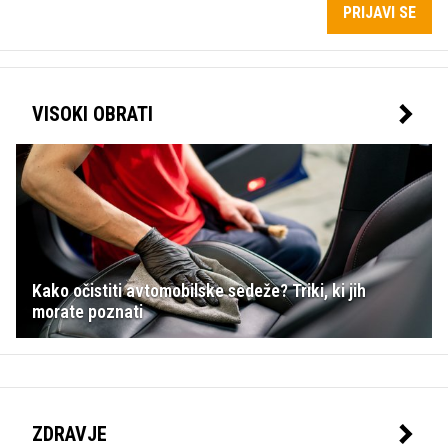
PRIJAVI SE
VISOKI OBRATI
Kako očistiti avtomobilske sedeže? Triki, ki jih
morate poznati
ZDRAVJE