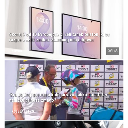
Skoraj 7 od 10 Evropejcev si želi tanek telefon, ki se
razpre v velik zaslon: Samsung ima odgovor
OGLAS
NOVICE
'Bra doping' pretresa kolesarstvo: lahko dodatek v
nedrčku prinese zmago?
KOLESARSTVO