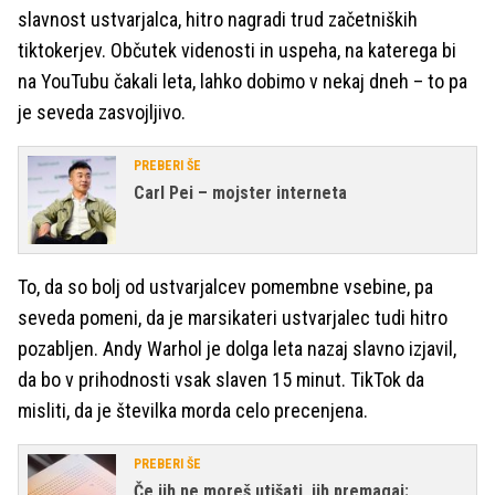
slavnost ustvarjalca, hitro nagradi trud začetniških
tiktokerjev. Občutek videnosti in uspeha, na katerega bi
na YouTubu čakali leta, lahko dobimo v nekaj dneh – to pa
je seveda zasvojljivo.
PREBERI ŠE
Carl Pei – mojster interneta
To, da so bolj od ustvarjalcev pomembne vsebine, pa
seveda pomeni, da je marsikateri ustvarjalec tudi hitro
pozabljen. Andy Warhol je dolga leta nazaj slavno izjavil,
da bo v prihodnosti vsak slaven 15 minut. TikTok da
misliti, da je številka morda celo precenjena.
PREBERI ŠE
Če jih ne moreš utišati, jih premagaj: