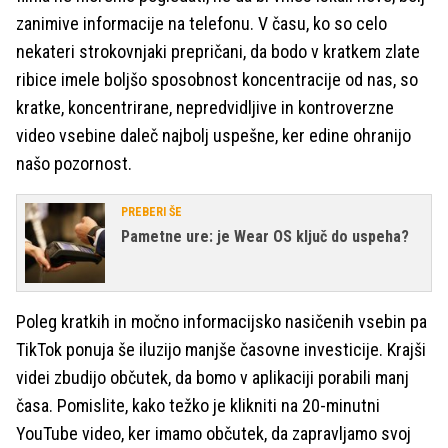
zanimive informacije na telefonu. V času, ko so celo
nekateri strokovnjaki prepričani, da bodo v kratkem zlate
ribice imele boljšo sposobnost koncentracije od nas, so
kratke, koncentrirane, nepredvidljive in kontroverzne
video vsebine daleč najbolj uspešne, ker edine ohranijo
našo pozornost.
PREBERI ŠE
Pametne ure: je Wear OS ključ do uspeha?
Poleg kratkih in močno informacijsko nasičenih vsebin pa
TikTok ponuja še iluzijo manjše časovne investicije. Krajši
videi zbudijo občutek, da bomo v aplikaciji porabili manj
časa. Pomislite, kako težko je klikniti na 20-minutni
YouTube video, ker imamo občutek, da zapravljamo svoj