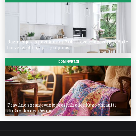
Razmišljate o novi kuhinji? Oblikovalci opozarjajo, da te
barve izgubljajo priljubljenost
DOMINVRT.SI
Pravilno shranjevanje prešitih odej: Kako ohraniti
družinsko dediščino