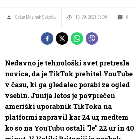
Oskar Mastnak Sokolov
10. 09. 2021 05.00
0
Nedavno je tehnološki svet pretresla
novica, da je TikTok prehitel YouTube
v času, ki ga gledalec porabi za ogled
vsebin. Junija letos je povprečen
ameriški uporabnik TikToka na
platformi zapravil kar 24 ur, medtem
ko so na YouTubu ostali "le" 22 ur in 40
minut. V Veliki Britaniji je naskok