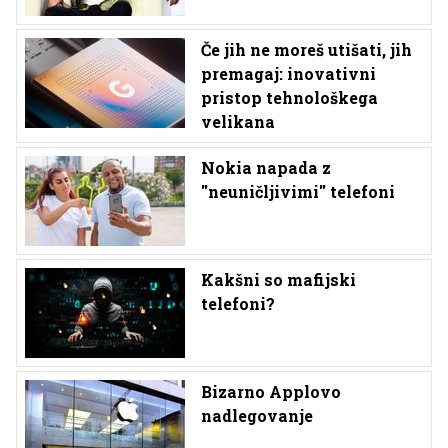
Če jih ne moreš utišati, jih
premagaj: inovativni
pristop tehnološkega
velikana
Nokia napada z
''neuničljivimi'' telefoni
Kakšni so mafijski
telefoni?
Bizarno Applovo
nadlegovanje