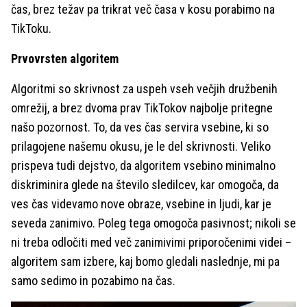
čas, brez težav pa trikrat več časa v kosu porabimo na
TikToku.
Prvovrsten algoritem
Algoritmi so skrivnost za uspeh vseh večjih družbenih
omrežij, a brez dvoma prav TikTokov najbolje pritegne
našo pozornost. To, da ves čas servira vsebine, ki so
prilagojene našemu okusu, je le del skrivnosti. Veliko
prispeva tudi dejstvo, da algoritem vsebino minimalno
diskriminira glede na število sledilcev, kar omogoča, da
ves čas videvamo nove obraze, vsebine in ljudi, kar je
seveda zanimivo. Poleg tega omogoča pasivnost; nikoli se
ni treba odločiti med več zanimivimi priporočenimi videi –
algoritem sam izbere, kaj bomo gledali naslednje, mi pa
samo sedimo in pozabimo na čas.