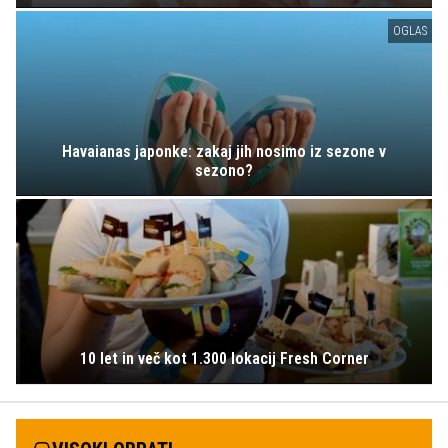
OGLAS
Havaianas japonke: zakaj jih nosimo iz sezone v
sezono?
10 let in več kot 1.300 lokacij Fresh Corner