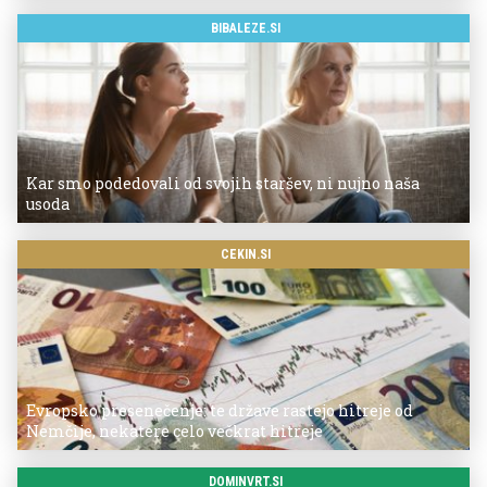
BIBALEZE.SI
Kar smo podedovali od svojih staršev, ni nujno naša
usoda
CEKIN.SI
Evropsko presenečenje: te države rastejo hitreje od
Nemčije, nekatere celo večkrat hitreje
DOMINVRT.SI