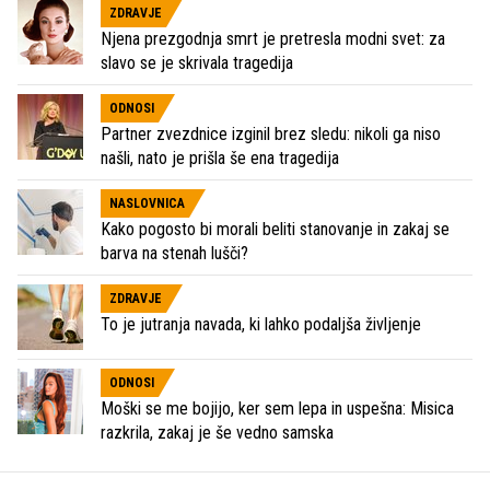
ZDRAVJE
Njena prezgodnja smrt je pretresla modni svet: za
slavo se je skrivala tragedija
ODNOSI
Partner zvezdnice izginil brez sledu: nikoli ga niso
našli, nato je prišla še ena tragedija
NASLOVNICA
Kako pogosto bi morali beliti stanovanje in zakaj se
barva na stenah lušči?
ZDRAVJE
To je jutranja navada, ki lahko podaljša življenje
ODNOSI
Moški se me bojijo, ker sem lepa in uspešna: Misica
razkrila, zakaj je še vedno samska