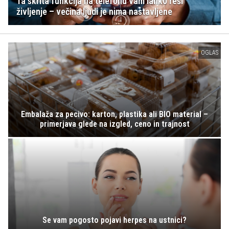
Ta skrita funkcija na telefonu vam lahko reši
življenje – večina ljudi je nima nastavljene
OGLAS
Embalaža za pecivo: karton, plastika ali BIO material –
primerjava glede na izgled, ceno in trajnost
Se vam pogosto pojavi herpes na ustnici?