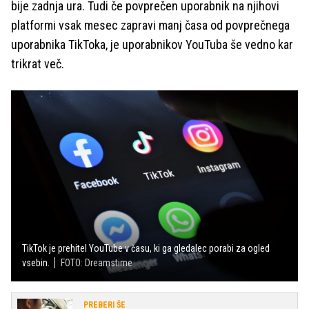
bije zadnja ura. Tudi če povprečen uporabnik na njihovi
platformi vsak mesec zapravi manj časa od povprečnega
uporabnika TikToka, je uporabnikov YouTuba še vedno kar
trikrat več.
TikTok je prehitel YouTube v času, ki ga gledalec porabi za ogled
vsebin.
FOTO: Dreamstime
PREBERI ŠE