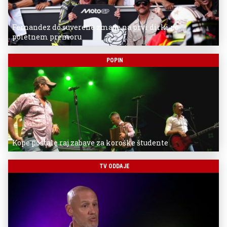
Fernandez do suverene zmage na prvi dirki po
poletnem premoru
POPIN
Kope postale raj zabave za koroške študente
TV ODDAJE