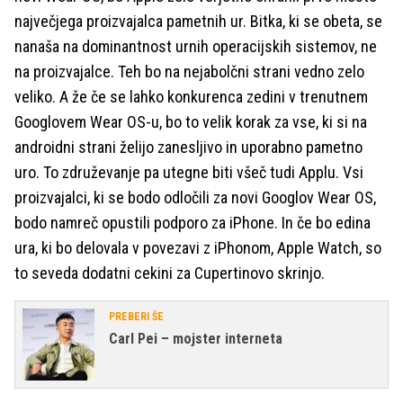
največjega proizvajalca pametnih ur. Bitka, ki se obeta, se
nanaša na dominantnost urnih operacijskih sistemov, ne
na proizvajalce. Teh bo na nejabolčni strani vedno zelo
veliko. A že če se lahko konkurenca zedini v trenutnem
Googlovem Wear OS-u, bo to velik korak za vse, ki si na
androidni strani želijo zanesljivo in uporabno pametno
uro. To združevanje pa utegne biti všeč tudi Applu. Vsi
proizvajalci, ki se bodo odločili za novi Googlov Wear OS,
bodo namreč opustili podporo za iPhone. In če bo edina
ura, ki bo delovala v povezavi z iPhonom, Apple Watch, so
to seveda dodatni cekini za Cupertinovo skrinjo.
PREBERI ŠE
Carl Pei – mojster interneta