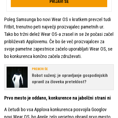
PRIJAVI SE
Poleg Samsunga bo novi Wear OS v kratkem prevzel tudi
Fitbit, trenutno peti največji proizvajalec pametnih ur.
Tako bo tržni delež Wear OS-a zrasel in se že počasi začel
približevati Applovemu. Če bo še več proizvajalcev za
svoje pametne zapestnice začelo uporabljati Wear OS, se
bo konkurenca končno začela združevati.
PREBERI ŠE
Robot suženj: je opravljanje gospodinjskih
opravil za človeka preteklost?
Prvo mesto je oddano, konkurence na jabolčni strani ni
A četudi bo vsa Applova konkurenca posvojila Googlov
novi Wear OS, bo Apple zelo verjetno ohranil prvo mesto