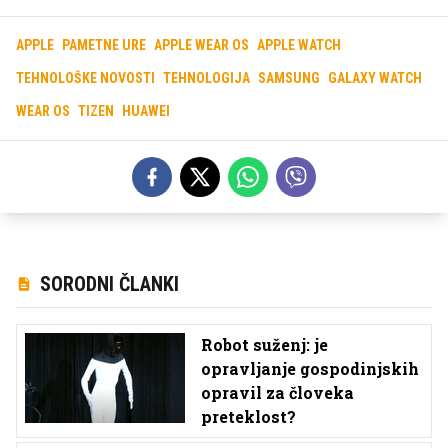
APPLE
PAMETNE URE
APPLE WEAR OS
APPLE WATCH
TEHNOLOŠKE NOVOSTI
TEHNOLOGIJA
SAMSUNG
GALAXY WATCH
WEAR OS
TIZEN
HUAWEI
SORODNI ČLANKI
Robot suženj: je
opravljanje gospodinjskih
opravil za človeka
preteklost?