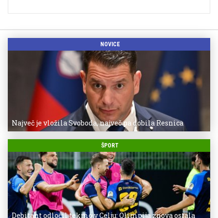
NOVICE
Največ je vložila Svoboda, največ pa dobila Resnica
ŠPORT
Debitant odločil tekmo v Celju: Olimpija znova ostala