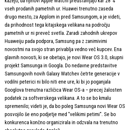
kažejo, da njihovi Apple Watchi predstavljajo kar 28 %
vseh prodanih pametnih ur. Huawei trenutno zaseda
drugo mesto, za Applom in pred Samsungom, a je videti,
da prihodnost tega kitajskega velikana na področju
pametnih ur ni preveč svetla. Zaradi zahodnih ukrepov
Huaweiju pada podpora, Samsung pa z zanimivimi
novostmi na svojo stran privablja vedno več kupcev. Ena
glavnih novosti, ki se obetajo, je novi Wear OS 3.0, skupni
projekt Samsunga in Googla. Do nedavne predstavitve
Samsungovih novih Galaxy Watchev četrte generacije v
vodilni peterici ni bilo niti ene ure, ki bi jo poganjala
Googlova trenutna različica Wear OS-a – precej žalosten
podatek za softverskega velikana. A to se bo kmalu
spremenilo; videti je, da bo poleg Samsunga novi Wear OS
posvojilo še eno podjetje med "velikimi petimi". Se bo
konkurenca končno organizirala in odzvala na trenutno