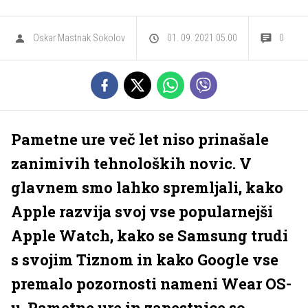
Oskar Mastnak Sokolov
01. 09. 2021 05.00
0
Pametne ure več let niso prinašale
zanimivih tehnoloških novic. V
glavnem smo lahko spremljali, kako
Apple razvija svoj vse popularnejši
Apple Watch, kako se Samsung trudi
s svojim Tiznom in kako Google vse
premalo pozornosti nameni Wear OS-
u. Pametne ure in zapestnice so