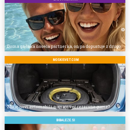
Doma ga čaka noseča partnerka, on pa dopustuje z drugo
MOSKISVET.COM
Zakaj novi avtomobili nimajo več rezervne gume?
BIBALEZE.SI