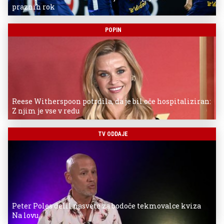
praznih rok
POPIN
Reese Witherspoon potrdila, da je bil oče hospitaliziran:
Z njim je vse v redu
TV ODDAJE
Peter Poles delil nasvete za bodoče tekmovalce kviza
Na lovu