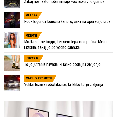
Zakaj novi avtomobili nimajo več rezervne gume?
GLASBA
Rock legenda končuje kariero, čaka na operacijo srca
ODNOSI
Moški se me bojijo, ker sem lepa in uspešna: Misica
razkrila, zakaj je še vedno samska
ZDRAVJE
To je jutranja navada, ki lahko podaljša življenje
VARNI V PROMETU
Velika težava robotaksijev, ki lahko terja življenja