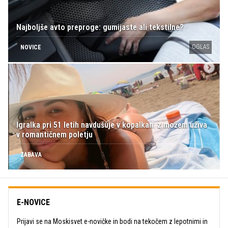
Najboljše avto preproge: gumijaste ali tekstilne?
OGLAS
NOVICE
Igralka pri 51 letih navdušuje v kopalkah: z možem uživa
v romantičnem poletju
ZABAVA
E-NOVICE
Prijavi se na Moskisvet e-novičke in bodi na tekočem z lepotnimi in