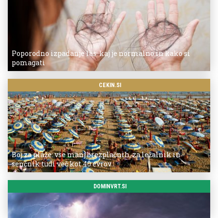
Poporodno izpadanje las: kaj je normalno in kako si
pomagati
CEKIN.SI
Boj za plaže: vse manj brezplačnih, za ležalnik in
senčnik tudi več kot 40 evrov
DOMINVRT.SI