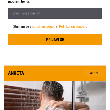
modnimi trendi.
Strinjam se s
splošnimi pogoji
in
Politiko zasebnosti
.
PRIJAVI SE
ANKETA
+ Arhiv