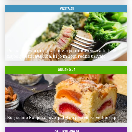
VIZITA.SI
Polna je nevarnih toksinov, a jo imamo vsi radi: to je
najbolj nezdrava riba, ki jo mnogi redno uživajo
OKUSNO.JE
Bolj sočno kot jogurtovo: poletno pecivo, ki vedno uspe
ZADOVOLJNA.SI