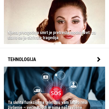
Njena prezgodnja smrt je pretresla modni svet: za
slavo se je skrivala tragedija
TEHNOLOGIJA
Ta skrita funkcija na telefonu vam lahko reši
življenje – večina ljudi je nima nastavljene