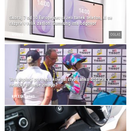
Skoraj 7 od 10 Evropejcev si želi tanek telefon, ki se
razpre v velik zaslon: Samsung ima odgovor
OGLAS
NOVICE
'Bra doping' pretresa kolesarstvo: lahko dodatek v
nedrčku prinese zmago?
KOLESARSTVO