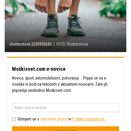
shutterstock 2030920685
FOTO: Shutterstock
Moškisvet.com e-novice
Novice, šport, avtomobilizem, potovanja ... Prijavi se na e-
novičke in bodi na tekočem z aktualnimi novicami. Zate jih
pripravlja uredništvo Moškisvet.com.
Strinjam se s
splošnimi pogoji
in
Politiko zasebnosti
.