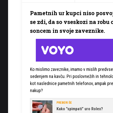
Pametnih ur kupci niso posvoji
se zdi, da so vseskozi na robu 
soncem in svoje zaveznike.
Ko mislimo zaveznike, imamo v mislih predvsem
sedenjem na kavču. Pri poslovnežih in tehno
kot naslednice pametnih telefonov, ampak prej
nakup?
PREBERI ŠE
Kako ”spimpati” uro Rolex?