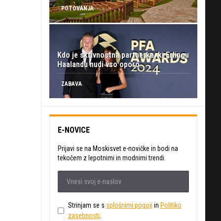
POTOVANJA
Kdo je skrivnostna partnerka, ki Erlingu
Haalandu nudi vso oporo
ZABAVA
E-NOVICE
Prijavi se na Moskisvet e-novičke in bodi na
tekočem z lepotnimi in modnimi trendi.
Strinjam se s
splošnimi pogoji
in
Politiko
zasebnosti
.