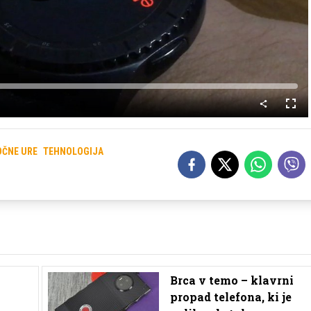
Predvajaj
Celo
nači
OČNE URE
TEHNOLOGIJA
Brca v temo – klavrni
propad telefona, ki je