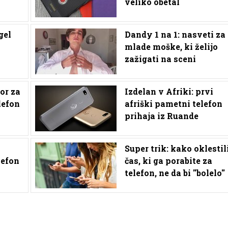
veliko obetal
gel
Dandy 1 na 1: nasveti za
mlade moške, ki želijo
zažigati na sceni
or za
Izdelan v Afriki: prvi
lefon
afriški pametni telefon
prihaja iz Ruande
Super trik: kako oklestil
lefon
čas, ki ga porabite za
telefon, ne da bi ''bolelo''