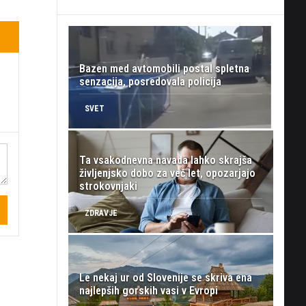
Bazen med avtomobili postal spletna
senzacija, posredovala policija
SVET
Ta vsakodnevna navada lahko skrajša
življenjsko dobo za več let, opozarjajo
strokovnjaki
ZDRAVJE
Le nekaj ur od Slovenije se skriva ena
najlepših gorskih vasi v Evropi