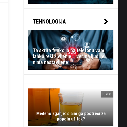
TEHNOLOGIJA
Ta skrita funkcija na telefonu vam
lahko reši življenje – večina ljudi je
nima nastavljene
OGLAS
Medeno žganje: s čim ga postreči za
popoln užitek?