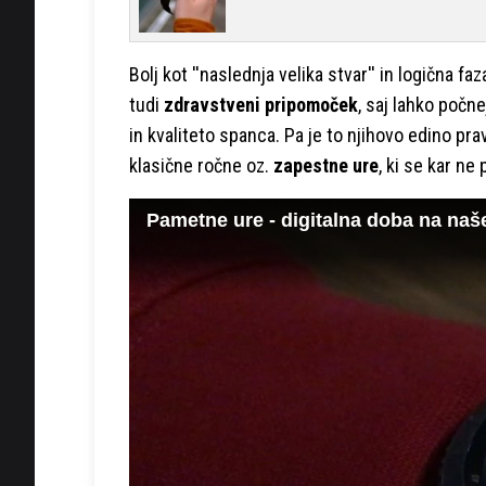
Bolj kot ''naslednja velika stvar'' in logična fa
tudi
zdravstveni pripomoček
, saj lahko počne
in kvaliteto spanca. Pa je to njihovo edino pr
klasične ročne oz.
zapestne ure
, ki se kar n
Pametne ure - digitalna doba na naš