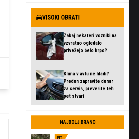
VISOKI OBRATI
Zakaj nekateri vozniki na
vzvratno ogledalo
zaslonski
privežejo belo krpo?
n
Klima v avtu ne hladi?
Preden zapravite denar
za servis, preverite teh
pet stvari
NAJBOLJ BRANO
FIT