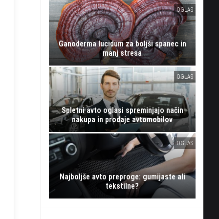
OGLAS
Ganoderma lucidum za boljši spanec in
manj stresa
OGLAS
Spletni avto oglasi spreminjajo način
nakupa in prodaje avtomobilov
OGLAS
Najboljše avto preproge: gumijaste ali
tekstilne?