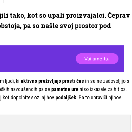
li tako, kot so upali proizvajalci. Čeprav
obstoja, pa so našle svoj prostor pod
 ljudi, ki
aktivno preživljajo prosti čas
in se ne zadovoljijo s
loških navdušencih pa se
pametne ure
niso izkazale za hit oz.
 kot dopolnitev oz. njihov
podaljšek
. Pa to upraviči njihov