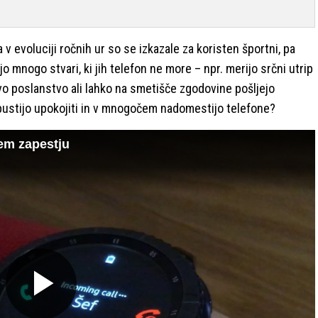
za v evoluciji ročnih ur so se izkazale za koristen športni, pa
jo mnogo stvari, ki jih telefon ne more – npr. merijo srčni utrip
avo poslanstvo ali lahko na smetišče zgodovine pošljejo
e pustijo upokojiti in v mnogočem nadomestijo telefone?
em zapestju