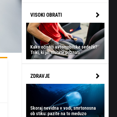
VISOKI OBRATI
Kako očistiti avtomobilske sedeže?
Triki, ki jih morate poznati
ZDRAVJE
Skoraj nevidna v vodi, smrtonosna
ob stiku: pazite na to meduzo