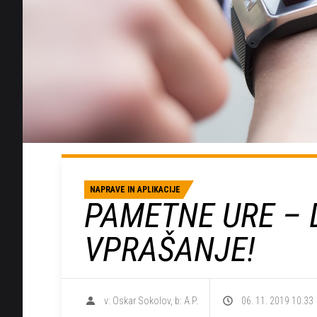
NAPRAVE IN APLIKACIJE
PAMETNE URE – D
VPRAŠANJE!
v: Oskar Sokolov, b: A.P.
06. 11. 2019 10.33