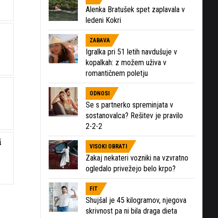
Alenka Bratušek spet zaplavala v
ledeni Kokri
ZABAVA
Igralka pri 51 letih navdušuje v
kopalkah: z možem uživa v
romantičnem poletju
ODNOSI
Se s partnerko spreminjata v
sostanovalca? Rešitev je pravilo
2-2-2
i
VISOKI OBRATI
Zakaj nekateri vozniki na vzvratno
ogledalo privežejo belo krpo?
FIT
Shujšal je 45 kilogramov, njegova
skrivnost pa ni bila draga dieta