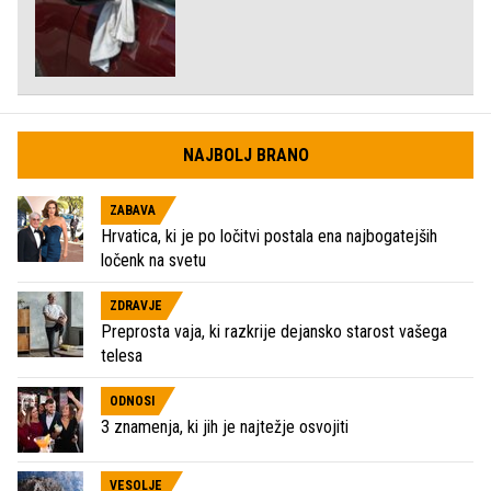
NAJBOLJ BRANO
ZABAVA
Hrvatica, ki je po ločitvi postala ena najbogatejših
ločenk na svetu
ZDRAVJE
Preprosta vaja, ki razkrije dejansko starost vašega
telesa
ODNOSI
3 znamenja, ki jih je najtežje osvojiti
VESOLJE