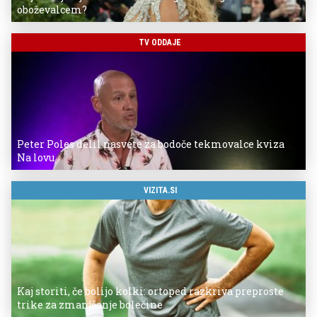
oboževalcem?
TV ODDAJE
Peter Poles delil nasvete za bodoče tekmovalce kviza
Na lovu
VIZITA.SI
Kaj storiti, če bolijo kolki: ortoped razkriva preproste
trike za zmanjšanje bolečine