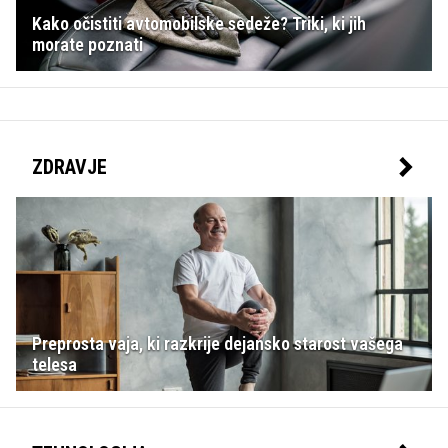
Kako očistiti avtomobilske sedeže? Triki, ki jih
morate poznati
ZDRAVJE
Preprosta vaja, ki razkrije dejansko starost vašega
telesa