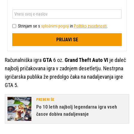
Strinjam se s
splošnimi pogoji
in
Politiko zasebnosti
.
PRIJAVI SE
Računalniška igra
GTA
6 oz.
Grand Theft Auto VI
je daleč
najbolj pričakovana igra v zadnjem desetletju. Nestrpna
igričarska publika že predolgo čaka na nadaljevanja igre
GTA 5.
PREBERI ŠE
Po 10 letih najbolj legendarna igra vseh
časov dobiva nadaljevanje