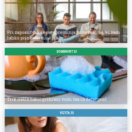
Pri zaposlitvah se vse spreminja: to so veščine, ki vam
lahko prinesejo višjo plačo
DOMINVRT.SI
Trik naših babic prihrani vodo, čas in detergent
VIZITA.SI