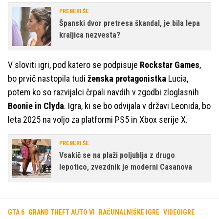
PREBERI ŠE
Španski dvor pretresa škandal, je bila lepa
kraljica nezvesta?
V sloviti igri, pod katero se podpisuje
Rockstar Games
,
bo prvič nastopila tudi
ženska protagonistka
Lucia,
potem ko so razvijalci črpali navdih v zgodbi zloglasnih
Boonie in Clyda
. Igra, ki se bo odvijala v državi Leonida, bo
leta 2025 na voljo za platformi PS5 in Xbox serije X.
PREBERI ŠE
Vsakič se na plaži poljublja z drugo
lepotico, zvezdnik je moderni Casanova
GTA 6
GRAND THEFT AUTO VI
RAČUNALNIŠKE IGRE
VIDEOIGRE