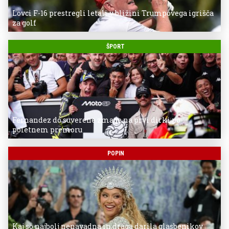
Lovci F-16 prestregli letali v bližini Trumpovega igrišča
za golf
ŠPORT
Fernandez do suverene zmage na prvi dirki po
poletnem premoru
POPIN
Kaj so najbolj nenavadna in draga darila glasbenikov