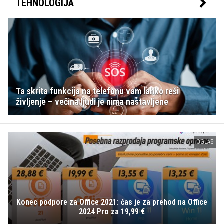
TEHNOLOGIJA
Ta skrita funkcija na telefonu vam lahko reši
življenje – večina ljudi je nima nastavljene
OGLAS
Konec podpore za Office 2021: čas je za prehod na Office
2024 Pro za 19,99 €