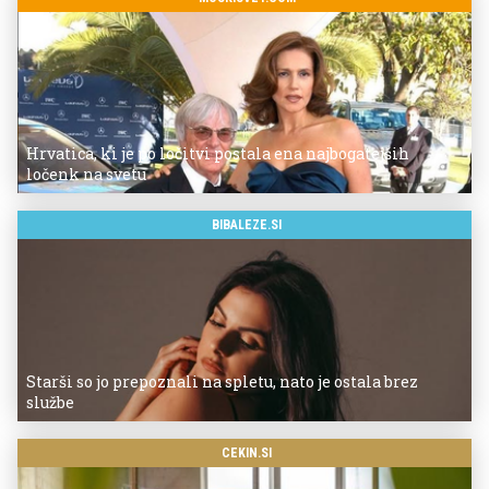
Hrvatica, ki je po ločitvi postala ena najbogatejših
ločenk na svetu
BIBALEZE.SI
Starši so jo prepoznali na spletu, nato je ostala brez
službe
CEKIN.SI