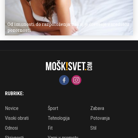
Od imunosti do razpoloženja: zakaj je črevesje v središču
pozornosti
RUBRIKE:
Novice
Šport
Zabava
Visoki obrati
Tehnologija
Potovanja
Odnosi
Fit
Stil
Skrivnosti
Varni v prometu