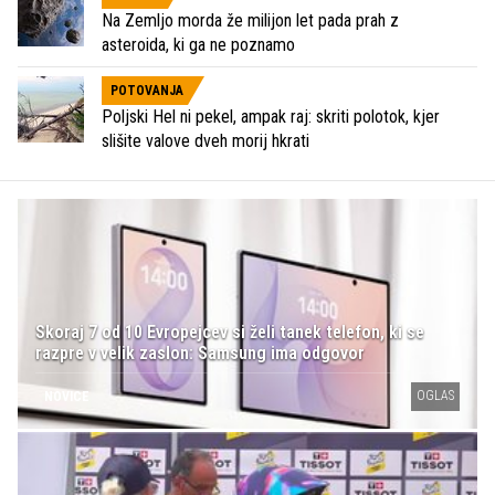
Na Zemljo morda že milijon let pada prah z
asteroida, ki ga ne poznamo
POTOVANJA
Poljski Hel ni pekel, ampak raj: skriti polotok, kjer
slišite valove dveh morij hkrati
Skoraj 7 od 10 Evropejcev si želi tanek telefon, ki se
razpre v velik zaslon: Samsung ima odgovor
OGLAS
NOVICE