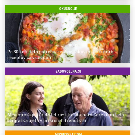
OKUSNO.JE
Po 50. letu telo potrebuje več beljakovin: 7 okusnih
receptov za vsak dan
ZADOVOLJNA.SI
Med njima je kar 48 let razlike: Richard Gere in mlada
soigralka ujeta v prisrčnih trenutkih
MOSKISVET.COM