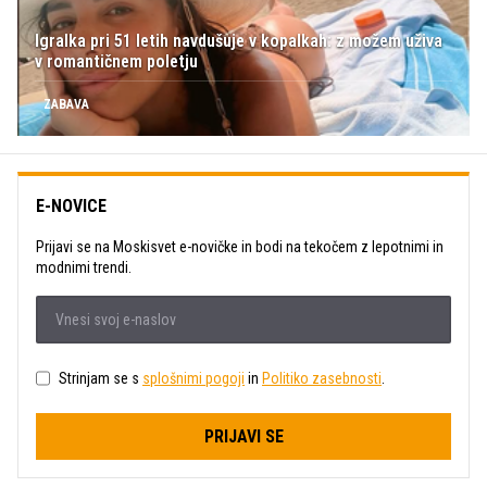
Igralka pri 51 letih navdušuje v kopalkah: z možem uživa
v romantičnem poletju
ZABAVA
E-NOVICE
Prijavi se na Moskisvet e-novičke in bodi na tekočem z lepotnimi in
modnimi trendi.
Strinjam se s
splošnimi pogoji
in
Politiko zasebnosti
.
PRIJAVI SE