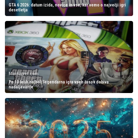
GTA 6 2026: datum izida, novice in vse, kar vemo o največji igri
desetletja
Moskisvet.com
Po 10 letih najbolj legendarna igra vseh časov dobiva
nadaljevanje