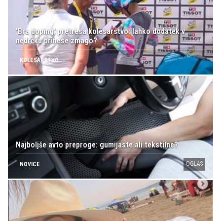
'Bra doping' pretresa kolesarstvo: lahko dodatek v
nedrčku prinese zmago?
KOLESARSTVO
Najboljše avto preproge: gumijaste ali tekstilne?
OGLAS
NOVICE