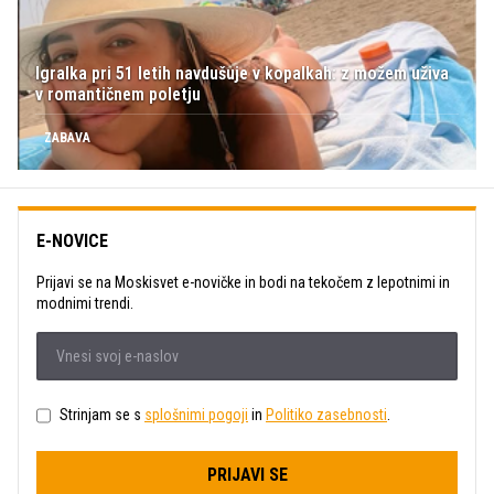
Igralka pri 51 letih navdušuje v kopalkah: z možem uživa
v romantičnem poletju
ZABAVA
E-NOVICE
Prijavi se na Moskisvet e-novičke in bodi na tekočem z lepotnimi in
modnimi trendi.
Strinjam se s
splošnimi pogoji
in
Politiko zasebnosti
.
PRIJAVI SE