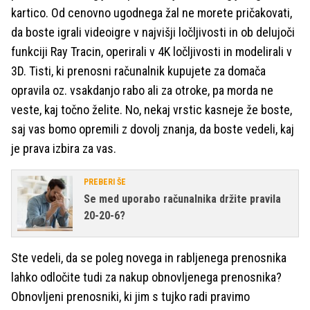
kartico. Od cenovno ugodnega žal ne morete pričakovati,
da boste igrali videoigre v najvišji ločljivosti in ob delujoči
funkciji Ray Tracin, operirali v 4K ločljivosti in modelirali v
3D. Tisti, ki prenosni računalnik kupujete za domača
opravila oz. vsakdanjo rabo ali za otroke, pa morda ne
veste, kaj točno želite. No, nekaj vrstic kasneje že boste,
saj vas bomo opremili z dovolj znanja, da boste vedeli, kaj
je prava izbira za vas.
PREBERI ŠE
Se med uporabo računalnika držite pravila
20-20-6?
Ste vedeli, da se poleg novega in rabljenega prenosnika
lahko odločite tudi za nakup obnovljenega prenosnika?
Obnovljeni prenosniki, ki jim s tujko radi pravimo