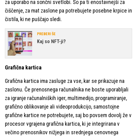
za uporabo na sončni svetlobi. So pa ti enostavnejši za
čiščenje, za mat zaslone pa potrebujete posebne krpice in
čistila, ki ne puščajo sledi.
PREBERI ŠE
Kaj so NFT-ji?
Grafična kartica
Grafična kartica ima zasluge za vse, kar se prikazuje na
zaslonu. Če prenosnega računalnika ne boste uporabljali
za igranje računalniških iger, multimedijo, programiranje,
grafično oblikovanje ali videoprodukcijo, samostojne
grafične kartice ne potrebujete, saj bo povsem dovolj že v
procesor vgrajena grafična kartica, ki je integrirana v
večino prenosnikov nižjega in srednjega cenovnega