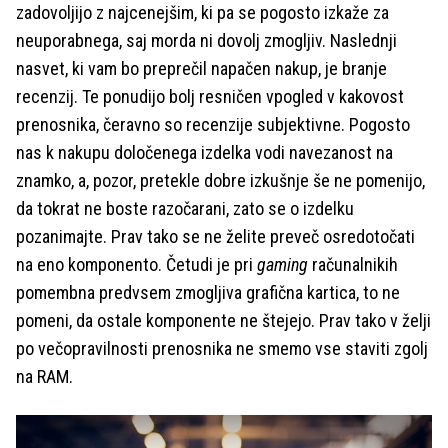
zadovoljijo z najcenejšim, ki pa se pogosto izkaže za
neuporabnega, saj morda ni dovolj zmogljiv. Naslednji
nasvet, ki vam bo preprečil napačen nakup, je branje
recenzij. Te ponudijo bolj resničen vpogled v kakovost
prenosnika, čeravno so recenzije subjektivne. Pogosto
nas k nakupu določenega izdelka vodi navezanost na
znamko, a, pozor, pretekle dobre izkušnje še ne pomenijo,
da tokrat ne boste razočarani, zato se o izdelku
pozanimajte. Prav tako se ne želite preveč osredotočati
na eno komponento. Četudi je pri
gaming
računalnikih
pomembna predvsem zmogljiva grafična kartica, to ne
pomeni, da ostale komponente ne štejejo. Prav tako v želji
po večopravilnosti prenosnika ne smemo vse staviti zgolj
na RAM.