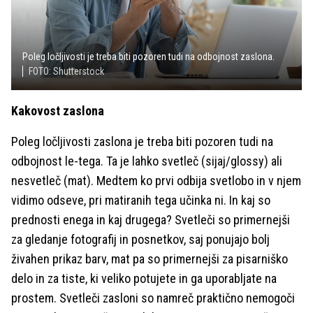
Poleg ločljivosti je treba biti pozoren tudi na odbojnost zaslona.
FOTO: Shutterstock
Kakovost zaslona
Poleg ločljivosti zaslona je treba biti pozoren tudi na
odbojnost le-tega. Ta je lahko svetleč (sijaj/glossy) ali
nesvetleč (mat). Medtem ko prvi odbija svetlobo in v njem
vidimo odseve, pri matiranih tega učinka ni. In kaj so
prednosti enega in kaj drugega? Svetleči so primernejši
za gledanje fotografij in posnetkov, saj ponujajo bolj
živahen prikaz barv, mat pa so primernejši za pisarniško
delo in za tiste, ki veliko potujete in ga uporabljate na
prostem. Svetleči zasloni so namreč praktično nemogoči