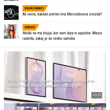
VISOKI OBRATI
Ali veste, kakšen pomen ima Mercedesova zvezda?
ODNOSI
Moški se me bojijo, ker sem lepa in uspešna: Misica
razkrila, zakaj je še vedno samska
Skoraj 7 od 10 Evropejcev si želi tanek telefon, ki se
razpre v velik zaslon: Samsung ima odgovor
OGLAS
NOVICE