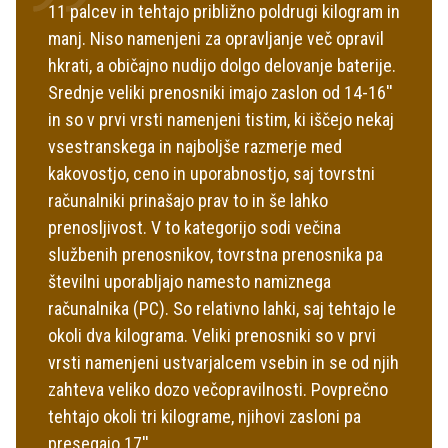
11 palcev in tehtajo približno poldrugi kilogram in
manj. Niso namenjeni za opravljanje več opravil
hkrati, a običajno nudijo dolgo delovanje baterije.
Srednje veliki prenosniki imajo zaslon od 14-16''
in so v prvi vrsti namenjeni tistim, ki iščejo nekaj
vsestranskega in najboljše razmerje med
kakovostjo, ceno in uporabnostjo, saj tovrstni
računalniki prinašajo prav to in še lahko
prenosljivost. V to kategorijo sodi večina
službenih prenosnikov, tovrstna prenosnika pa
številni uporabljajo namesto namiznega
računalnika (PC). So relativno lahki, saj tehtajo le
okoli dva kilograma. Veliki prenosniki so v prvi
vrsti namenjeni ustvarjalcem vsebin in se od njih
zahteva veliko dozo večopravilnosti. Povprečno
tehtajo okoli tri kilograme, njihovi zasloni pa
presegajo 17''.