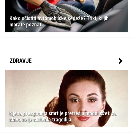
Kako očistiti avtomobilske sedeže? Triki, ki jih
morate poznati
ZDRAVJE
Njena prezgodnja smrt je pretresla modni svet: za
slavo se je skrivala tragedija