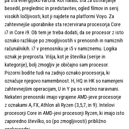
pa sta energijsko varčna. Kot nalašč sta za ustvarjanje
besedil, preglednic in predstavitev, ogled filmov in serij
visokih ločljivosti, kot ji najdete na platformi Voyo. Za
zahtevnejše uporabnike sta rezervirana procesorja Core
i7 in Core i9. Ob tem je treba dodati, da se procesor z isto
oznako razlikuje po zmogljivostih v prenosnih in namiznih
računalnikih. i7 v prenosniku je i5 v namiznemu. Logika
oznak je preprosta. Višja, kot je številka (serije in
kategorije), bolj zmogljiv je običajno sam procesor.
Pozorni bodite tudi na zadnjo oznako procesorja, ki
označuje njegovo namembnost. H, HQ in HK so namenjeni
zahtevnejšim operacijam, U in Y pa so varčno naravnani.
Nekateri prenosniki imajo vgrajene AMD-jeve procesorje
z oznakami A, FX, Athlon ali Ryzen (3,5,7, in 9). Intelovi
procesorji Core in AMD-jevi procesorji Ryzen, ki imajo isto
zaporedno številko, so (po zmogljivosti) približno