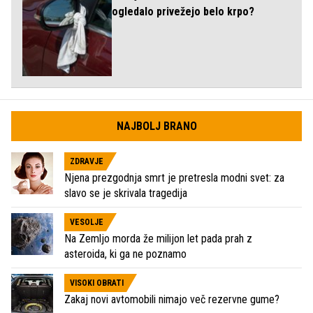
ogledalo privežejo belo krpo?
NAJBOLJ BRANO
ZDRAVJE
Njena prezgodnja smrt je pretresla modni svet: za
slavo se je skrivala tragedija
VESOLJE
Na Zemljo morda že milijon let pada prah z
asteroida, ki ga ne poznamo
VISOKI OBRATI
Zakaj novi avtomobili nimajo več rezervne gume?