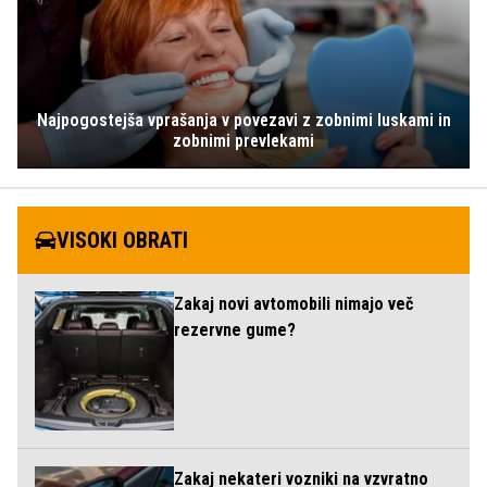
Najpogostejša vprašanja v povezavi z zobnimi luskami in
zobnimi prevlekami
VISOKI OBRATI
Zakaj novi avtomobili nimajo več
rezervne gume?
Zakaj nekateri vozniki na vzvratno