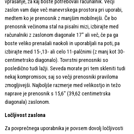
vprašanje, za kaj boste potrebovali računalnik. Večji
zaslon vam daje več manevrskega prostora pri uporabi,
medtem ko je prenosnik z manjšim mobilnejši. Če bo
prenosnik večinoma stal na pisalni mizi, izbirajte med
računalniki z zaslonom diagonale 17'' ali več, če pa ga
boste veliko prenašali naokoli in uporabljali na poti, pa
izbirajte med 15-,13- ali celo 11-palčnimi (z manj kot 30-
centimetrsko diagonalo). Tovrstni prenosniki so
posledično tudi lažji. Seveda morate pri tem skleniti tudi
nekaj kompromisov, saj so večji prenosniki praviloma
zmogljivejši. Najboljše razmerje med velikostjo in težo
naprave je prenosnik s 15,6'' (39,62 centimetrska
diagonala) zaslonom.
Ločljivost zaslona
Za povprečnega uporabnika je povsem dovolj ločljivosti