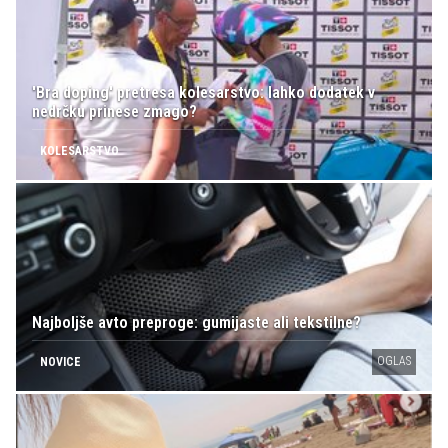
'Bra doping' pretresa kolesarstvo: lahko dodatek v
nedrčku prinese zmago?
KOLESARSTVO
Najboljše avto preproge: gumijaste ali tekstilne?
OGLAS
NOVICE