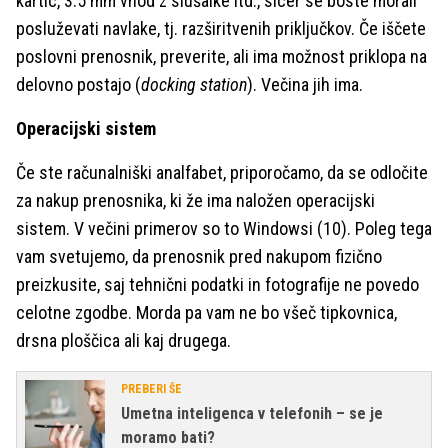
kartic, 3.5 mm vhod z slušalke itd., sicer se boste morali
posluževati navlake, tj. razširitvenih priključkov. Če iščete
poslovni prenosnik, preverite, ali ima možnost priklopa na
delovno postajo (
docking station
). Večina jih ima.
Operacijski sistem
Če ste računalniški analfabet, priporočamo, da se odločite
za nakup prenosnika, ki že ima naložen operacijski
sistem. V večini primerov so to Windowsi (10). Poleg tega
vam svetujemo, da prenosnik pred nakupom fizično
preizkusite, saj tehnični podatki in fotografije ne povedo
celotne zgodbe. Morda pa vam ne bo všeč tipkovnica,
drsna ploščica ali kaj drugega.
PREBERI ŠE
Umetna inteligenca v telefonih – se je
moramo bati?