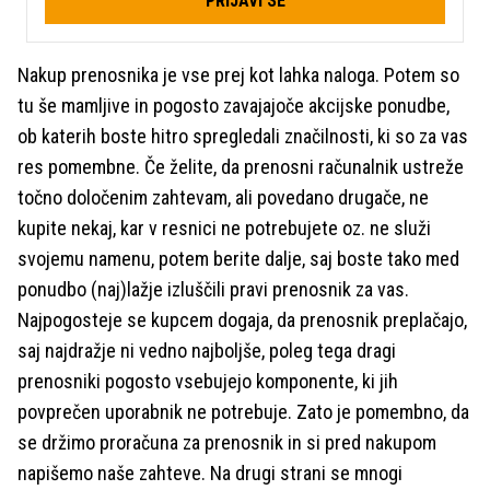
PRIJAVI SE
Nakup prenosnika je vse prej kot lahka naloga. Potem so
tu še mamljive in pogosto zavajajoče akcijske ponudbe,
ob katerih boste hitro spregledali značilnosti, ki so za vas
res pomembne. Če želite, da prenosni računalnik ustreže
točno določenim zahtevam, ali povedano drugače, ne
kupite nekaj, kar v resnici ne potrebujete oz. ne služi
svojemu namenu, potem berite dalje, saj boste tako med
ponudbo (naj)lažje izluščili pravi prenosnik za vas.
Najpogosteje se kupcem dogaja, da prenosnik preplačajo,
saj najdražje ni vedno najboljše, poleg tega dragi
prenosniki pogosto vsebujejo komponente, ki jih
povprečen uporabnik ne potrebuje. Zato je pomembno, da
se držimo proračuna za prenosnik in si pred nakupom
napišemo naše zahteve. Na drugi strani se mnogi