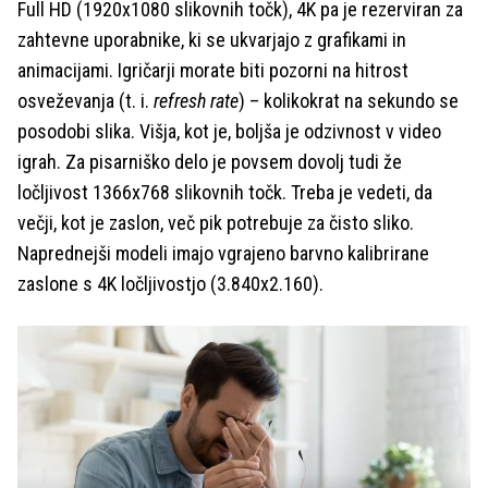
Full HD (1920x1080 slikovnih točk), 4K pa je rezerviran za
zahtevne uporabnike, ki se ukvarjajo z grafikami in
animacijami. Igričarji morate biti pozorni na hitrost
osveževanja (t. i.
refresh rate
) – kolikokrat na sekundo se
posodobi slika. Višja, kot je, boljša je odzivnost v video
igrah. Za pisarniško delo je povsem dovolj tudi že
ločljivost 1366x768 slikovnih točk. Treba je vedeti, da
večji, kot je zaslon, več pik potrebuje za čisto sliko.
Naprednejši modeli imajo vgrajeno barvno kalibrirane
zaslone s 4K ločljivostjo (3.840x2.160).