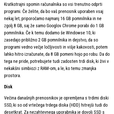
Kratkotrajni spomin računalnika so vsi trenutno odprti
programi. Če želite, da bo vaš prenosnik uporaben vsaj
nekaj let, priporočamo najmanj 16 GB pomnilnika in ne
zgolj 8 GB, saj že samo Googlov Chrome porabi do 1 GB
pomnilnika. Če k temu dodamo še Windowse 10, ki
zasedajo približno 2 GB pomnilnika in dejstvo, da so
programi vedno večje ločljivosti in višje kakovosti, potem
lahko hitro izračunate, da 8 GB pomeni hojo po robu. Da do
tega ne pride, potrebujete tudi zadosten trdi disk, ki živi v
nekakšni simbiozi z RAM-om, a le, ko temu zmanjka
prostora.
Disk
Večina današnjih prenosnikov je opremljena s trdimi diski
SSD, ki so od vrtečega trdega diska (HDD) hitrejši tudi do
desetkrat. Za nezahtevnega uporabnika je dovolj SSD s