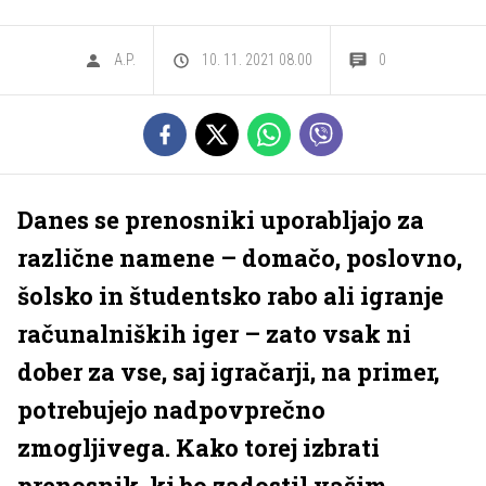
A.P.
10. 11. 2021 08.00
0
Danes se prenosniki uporabljajo za
različne namene – domačo, poslovno,
šolsko in študentsko rabo ali igranje
računalniških iger – zato vsak ni
dober za vse, saj igračarji, na primer,
potrebujejo nadpovprečno
zmogljivega. Kako torej izbrati
prenosnik, ki bo zadostil vašim