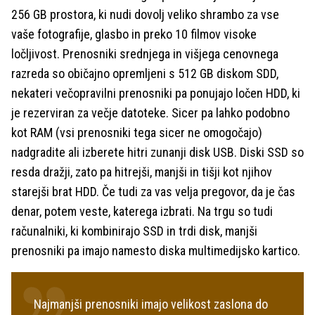
256 GB prostora, ki nudi dovolj veliko shrambo za vse
vaše fotografije, glasbo in preko 10 filmov visoke
ločljivost. Prenosniki srednjega in višjega cenovnega
razreda so običajno opremljeni s 512 GB diskom SDD,
nekateri večopravilni prenosniki pa ponujajo ločen HDD, ki
je rezerviran za večje datoteke. Sicer pa lahko podobno
kot RAM (vsi prenosniki tega sicer ne omogočajo)
nadgradite ali izberete hitri zunanji disk USB. Diski SSD so
resda dražji, zato pa hitrejši, manjši in tišji kot njihov
starejši brat HDD. Če tudi za vas velja pregovor, da je čas
denar, potem veste, katerega izbrati. Na trgu so tudi
računalniki, ki kombinirajo SSD in trdi disk, manjši
prenosniki pa imajo namesto diska multimedijsko kartico.
Najmanjši prenosniki imajo velikost zaslona do