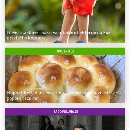
Nove raziskave razkrivajo, katere bakterije na koži
privlačijo komarje
OKUSNO.JE
Najmehkejši domači kruhki: priprava v ponvi je trik za
popoln rezultat
ZADOVOLJNA.SI