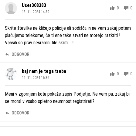
User308383
0
0
13. 11. 2024 14.39
Skrite številke ne kličejo policije ali sodišča in ne vem zakaj potem
plačujemo telekome, če ti ene take stvari ne morejo razkriti !
Včasih so prav nesramni tile skriti.....!
ODGOVORI
kaj nam je tega treba
0
0
12. 11. 2024 16.36
Meni v zgornjem kotu pokaže zapis Podjetje. Ne vem pa, zakaj bi
se moral v vsako spletno neumnost registrirati?
ODGOVORI