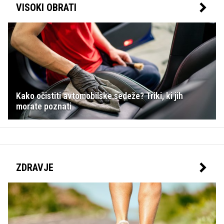
VISOKI OBRATI
Kako očistiti avtomobilske sedeže? Triki, ki jih
morate poznati
ZDRAVJE