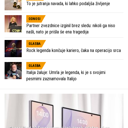
To je jutranja navada, ki lahko podaljša življenje
ODNOSI
Partner zvezdnice izginil brez sledu: nikoli ga niso
našli, nato je prišla še ena tragedija
GLASBA
Rock legenda končuje kariero, čaka na operacijo srca
GLASBA
Italija žaluje: Umrla je legenda, ki je s svojimi
pesmimi zaznamovala Italijo