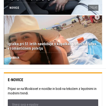
OGLAS
NOVICE
Igralka pri 51 letih navdušuje v kopalkah: z možem uživa
v romantičnem poletju
ZABAVA
E-NOVICE
Prijavi se na Moskisvet e-novičke in bodi na tekočem z lepotnimi in
modnimi trendi.