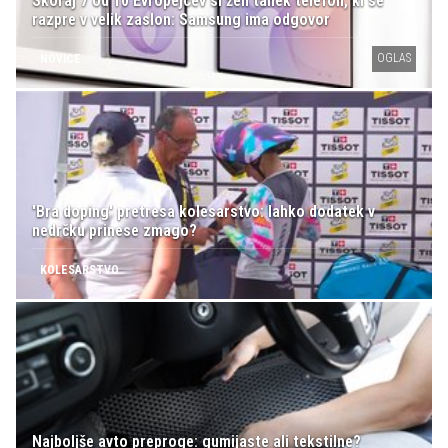
Skoraj 7 od 10 Evropejcev si želi tanek telefon, ki se
razpre v velik zaslon: Samsung ima odgovor
OGLAS
NOVICE
'Bra doping' pretresa kolesarstvo: lahko dodatek v
nedrčku prinese zmago?
KOLESARSTVO
Najboljše avto preproge: gumijaste ali tekstilne?