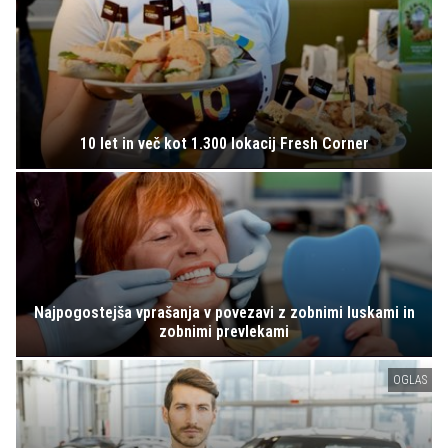
10 let in več kot 1.300 lokacij Fresh Corner
Najpogostejša vprašanja v povezavi z zobnimi luskami in
zobnimi prevlekami
OGLAS