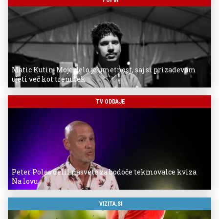
Matic Kutin: Moje delo je umetnost, saj si prizadevam
ujeti več kot trenutek
TV ODDAJE
Peter Poles delil nasvete za bodoče tekmovalce kviza
Na lovu
VIZITA.SI