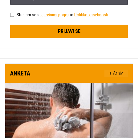
Strinjam se s
splošnimi pogoji
in
Politiko zasebnosti
.
PRIJAVI SE
ANKETA
+ Arhiv