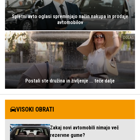
Spletni avto oglasi spreminjajo način nakupa in prodaje
avtomobilov
OGLAS
Postali ste družina in življenje ... teče dalje
VISOKI OBRATI
Zakaj novi avtomobili nimajo več
rezervne gume?