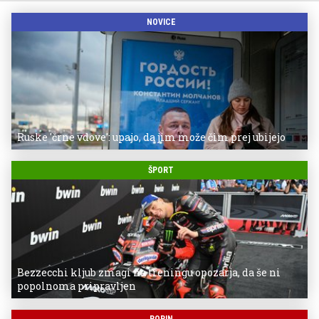
NOVICE
Ruske 'črne vdove': upajo, da jim može čim prej ubijejo
ŠPORT
Bezzecchi kljub zmagi na treningu opozarja, da še ni
popolnoma pripravljen
POPIN