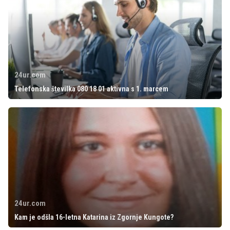
24ur.com
Telefonska številka 080 18 01 aktivna s 1. marcem
24ur.com
Kam je odšla 16-letna Katarina iz Zgornje Kungote?