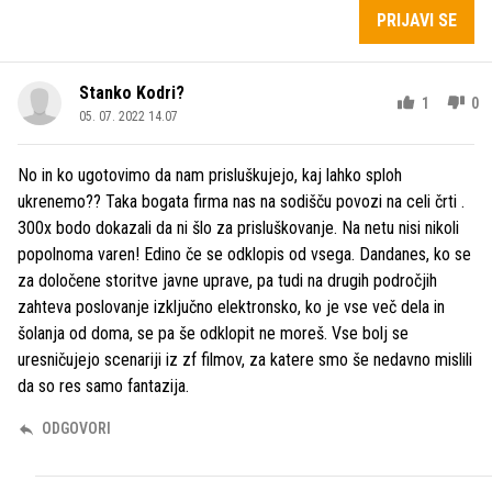
PRIJAVI SE
Stanko Kodri?
1
0
05. 07. 2022 14.07
No in ko ugotovimo da nam prisluškujejo, kaj lahko sploh
ukrenemo?? Taka bogata firma nas na sodišču povozi na celi črti .
300x bodo dokazali da ni šlo za prisluškovanje. Na netu nisi nikoli
popolnoma varen! Edino če se odklopis od vsega. Dandanes, ko se
za določene storitve javne uprave, pa tudi na drugih področjih
zahteva poslovanje izključno elektronsko, ko je vse več dela in
šolanja od doma, se pa še odklopit ne moreš. Vse bolj se
uresničujejo scenariji iz zf filmov, za katere smo še nedavno mislili
da so res samo fantazija.
ODGOVORI