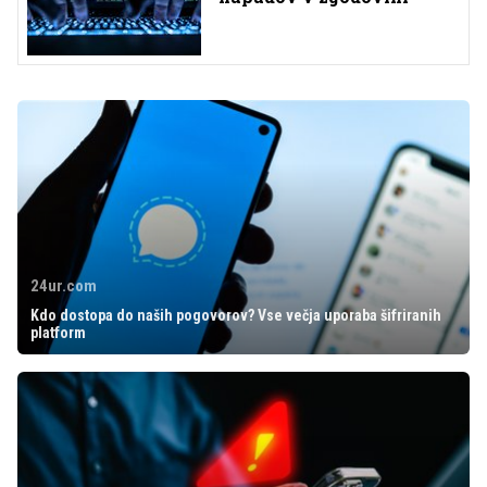
24ur.com
Kdo dostopa do naših pogovorov? Vse večja uporaba šifriranih
platform