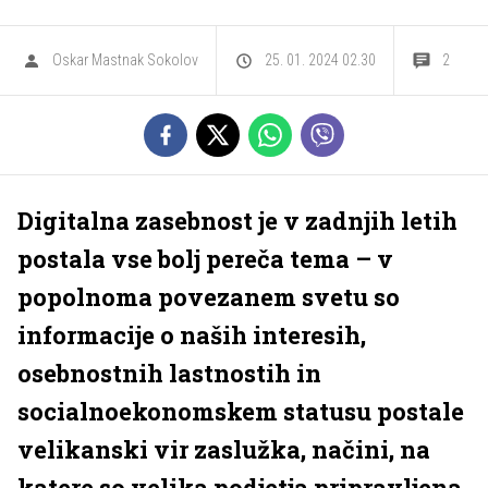
Oskar Mastnak Sokolov
25. 01. 2024 02.30
2
Digitalna zasebnost je v zadnjih letih
postala vse bolj pereča tema – v
popolnoma povezanem svetu so
informacije o naših interesih,
osebnostnih lastnostih in
socialnoekonomskem statusu postale
velikanski vir zaslužka, načini, na
katere so velika podjetja pripravljena