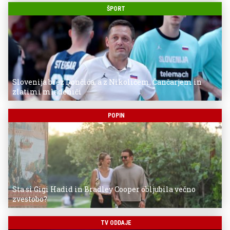
ŠPORT
Slovenija brez Dončića, a z Nikolićem, Čančarjem in
zlatimi mladeniči
POPIN
Sta si Gigi Hadid in Bradley Cooper obljubila večno
zvestobo?
TV ODDAJE