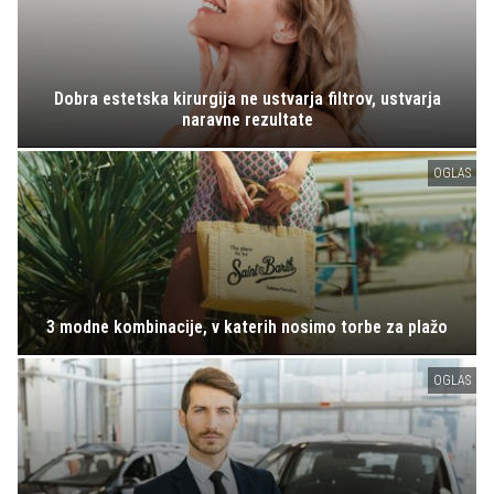
Dobra estetska kirurgija ne ustvarja filtrov, ustvarja
naravne rezultate
OGLAS
3 modne kombinacije, v katerih nosimo torbe za plažo
OGLAS