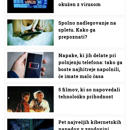
okužen z virusom
Spolno nadlegovanje na
spletu. Kako ga
prepoznati?
Napake, ki jih delate pri
polnjenju telefona: tako ga
boste najhitreje napolnili,
če imate malo časa
5 filmov, ki so napovedali
tehnološko prihodnost
Pet največjih kibernetskih
napadov v zgodovini