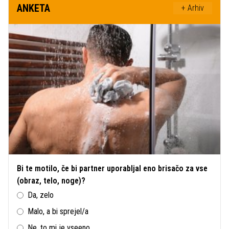
ANKETA
+ Arhiv
Bi te motilo, če bi partner uporabljal eno brisačo za vse
(obraz, telo, noge)?
Da, zelo
Malo, a bi sprejel/a
Ne, to mi je vseeno