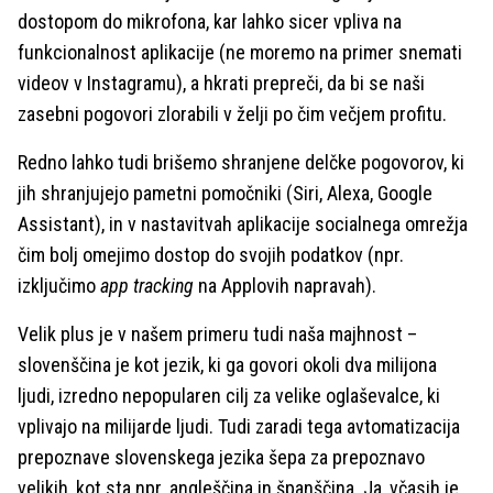
dostopom do mikrofona, kar lahko sicer vpliva na
funkcionalnost aplikacije (ne moremo na primer snemati
videov v Instagramu), a hkrati prepreči, da bi se naši
zasebni pogovori zlorabili v želji po čim večjem profitu.
Redno lahko tudi brišemo shranjene delčke pogovorov, ki
jih shranjujejo pametni pomočniki (Siri, Alexa, Google
Assistant), in v nastavitvah aplikacije socialnega omrežja
čim bolj omejimo dostop do svojih podatkov (npr.
izključimo
app tracking
na Applovih napravah).
Velik plus je v našem primeru tudi naša majhnost –
slovenščina je kot jezik, ki ga govori okoli dva milijona
ljudi, izredno nepopularen cilj za velike oglaševalce, ki
vplivajo na milijarde ljudi. Tudi zaradi tega avtomatizacija
prepoznave slovenskega jezika šepa za prepoznavo
velikih, kot sta npr. angleščina in španščina. Ja, včasih je