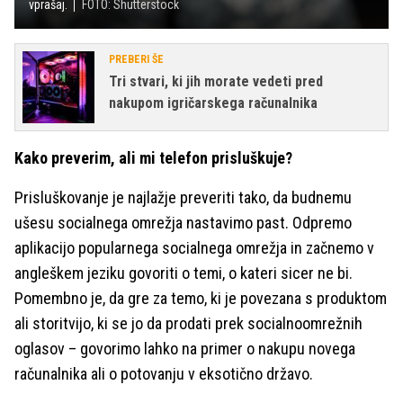
vprašaj.
FOTO: Shutterstock
PREBERI ŠE
Tri stvari, ki jih morate vedeti pred
nakupom igričarskega računalnika
Kako preverim, ali mi telefon prisluškuje?
Prisluškovanje je najlažje preveriti tako, da budnemu
ušesu socialnega omrežja nastavimo past. Odpremo
aplikacijo popularnega socialnega omrežja in začnemo v
angleškem jeziku govoriti o temi, o kateri sicer ne bi.
Pomembno je, da gre za temo, ki je povezana s produktom
ali storitvijo, ki se jo da prodati prek socialnoomrežnih
oglasov – govorimo lahko na primer o nakupu novega
računalnika ali o potovanju v eksotično državo.