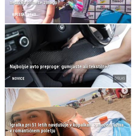
nedrčku prinese zmago?
KOLESARSTVO
Najboljše avto preproge: gumijaste ali tekstilne?
OGLAS
NOVICE
Igralka pri 51 letih navdušuje v kopalkah: z možem uživa
v romantičnem poletju