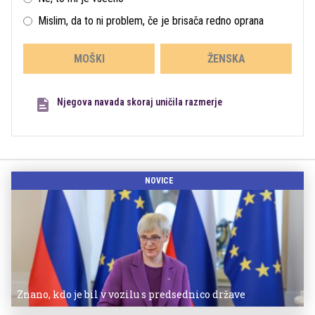
Mislim, da to ni problem, če je brisača redno oprana
MOŠKI
ŽENSKA
Njegova navada skoraj uničila razmerje
NOVICE
Znano, kdo je bil v vozilu s predsednico države