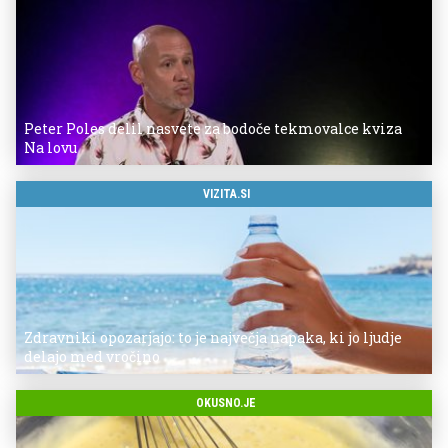
Peter Poles delil nasvete za bodoče tekmovalce kviza
Na lovu
VIZITA.SI
Zdravniki opozarjajo: to je največja napaka, ki jo ljudje
delajo med vročino
OKUSNO.JE