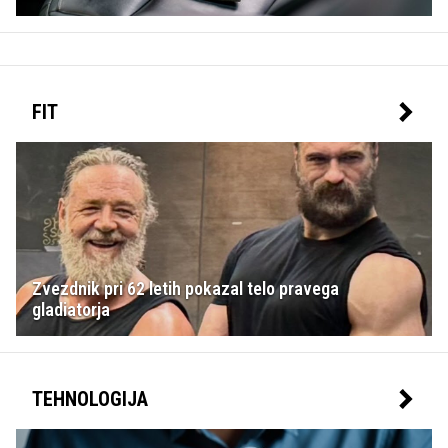
FIT
Zvezdnik pri 62 letih pokazal telo pravega
gladiatorja
TEHNOLOGIJA