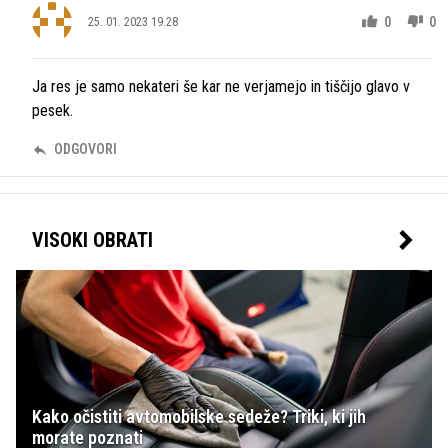
0
0
25. 01. 2023 19.28
Ja res je samo nekateri še kar ne verjamejo in tiščijo glavo v
pesek.
ODGOVORI
VISOKI OBRATI
Kako očistiti avtomobilske sedeže? Triki, ki jih
morate poznati