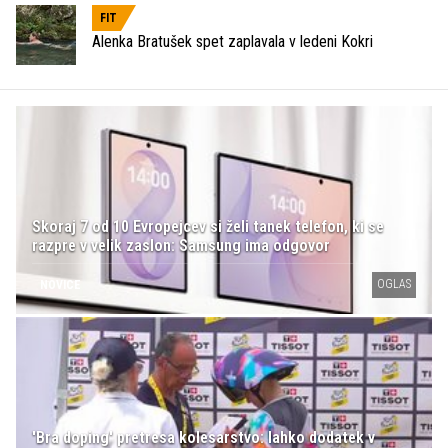
FIT
Alenka Bratušek spet zaplavala v ledeni Kokri
Skoraj 7 od 10 Evropejcev si želi tanek telefon, ki se
razpre v velik zaslon: Samsung ima odgovor
OGLAS
NOVICE
'Bra doping' pretresa kolesarstvo: lahko dodatek v