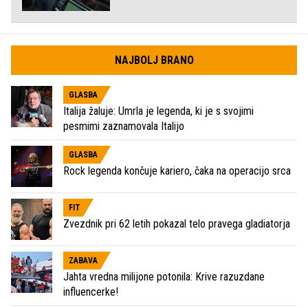
NAJBOLJ BRANO
GLASBA
Italija žaluje: Umrla je legenda, ki je s svojimi
pesmimi zaznamovala Italijo
GLASBA
Rock legenda končuje kariero, čaka na operacijo srca
FIT
Zvezdnik pri 62 letih pokazal telo pravega gladiatorja
ZABAVA
Jahta vredna milijone potonila: Krive razuzdane
influencerke!