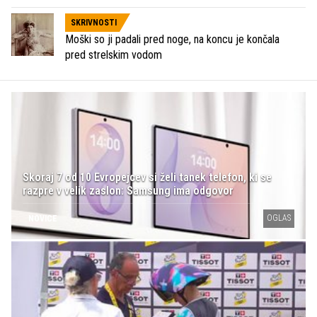
SKRIVNOSTI
Moški so ji padali pred noge, na koncu je končala
pred strelskim vodom
Skoraj 7 od 10 Evropejcev si želi tanek telefon, ki se
razpre v velik zaslon: Samsung ima odgovor
OGLAS
NOVICE