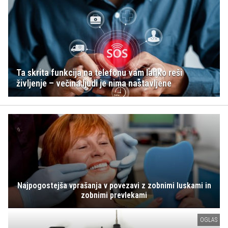
Ta skrita funkcija na telefonu vam lahko reši
življenje – večina ljudi je nima nastavljene
Najpogostejša vprašanja v povezavi z zobnimi luskami in
zobnimi prevlekami
OGLAS