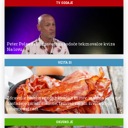
TV ODDAJE
Peter Poles delil nasvete za bodoče tekmovalce kviza
Na lovu
VIZITA.SI
Zdravnik razbija enega največjih mitov: mastna jetra ne
nastanejo zaradi slanine, temveč zaradi živila, ki ga
imamo vsi radi
OKUSNO.JE