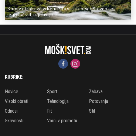
Kam z otroki za vikend? Ta skriti biser Slovenije
izgleda kot iz pravljice
RUBRIKE:
Novice
Šport
Zabava
Visoki obrati
Tehnologija
Potovanja
Odnosi
Fit
Stil
Skrivnosti
Varni v prometu