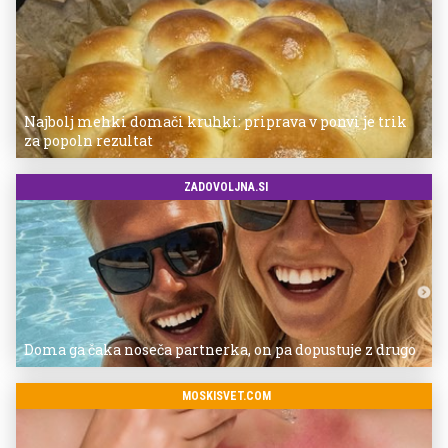
Najbolj mehki domači kruhki: priprava v ponvi je trik
za popoln rezultat
ZADOVOLJNA.SI
Doma ga čaka noseča partnerka, on pa dopustuje z drugo
MOSKISVET.COM