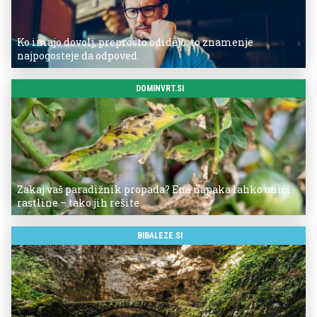
Ko imajo dovolj, preprosto odidejo: to znamenje
najpogosteje da odpoved
DOMINVRT.SI
Zakaj vaš paradižnik propada? Ena napaka lahko uniči
rastline – tako jih rešite
BIBALEZE.SI