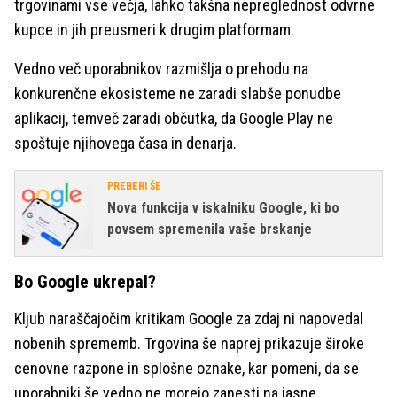
trgovinami vse večja, lahko takšna nepreglednost odvrne
kupce in jih preusmeri k drugim platformam.
Vedno več uporabnikov razmišlja o prehodu na
konkurenčne ekosisteme ne zaradi slabše ponudbe
aplikacij, temveč zaradi občutka, da Google Play ne
spoštuje njihovega časa in denarja.
PREBERI ŠE
Nova funkcija v iskalniku Google, ki bo
povsem spremenila vaše brskanje
Bo Google ukrepal?
Kljub naraščajočim kritikam Google za zdaj ni napovedal
nobenih sprememb. Trgovina še naprej prikazuje široke
cenovne razpone in splošne oznake, kar pomeni, da se
uporabniki še vedno ne morejo zanesti na jasne