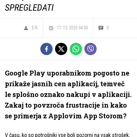
SPREGLEDATI
E.R.
17. 12. 2025 04.00
0
Google Play uporabnikom pogosto ne
prikaže jasnih cen aplikacij, temveč
le splošno oznako nakupi v aplikaciji.
Zakaj to povzroča frustracije in kako
se primerja z Applovim App Storom?
V času, ko so potrošniki vse bolj pozorni na vsak strošek,