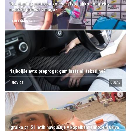
'Bra doping' pretresa kolesarstvo: lahko dodatek v
nedrčku prinese zmago?
KOLESARSTVO
Najboljše avto preproge: gumijaste ali tekstilne?
OGLAS
NOVICE
Igralka pri 51 letih navdušuje v kopalkah: z možem uživa