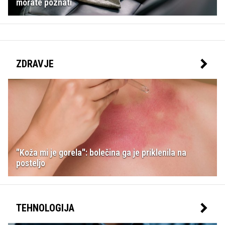
morate poznati
ZDRAVJE
"Koža mi je gorela": bolečina ga je priklenila na
posteljo
TEHNOLOGIJA