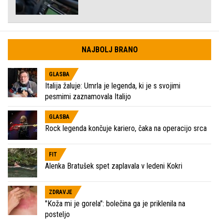
NAJBOLJ BRANO
GLASBA
Italija žaluje: Umrla je legenda, ki je s svojimi
pesmimi zaznamovala Italijo
GLASBA
Rock legenda končuje kariero, čaka na operacijo srca
FIT
Alenka Bratušek spet zaplavala v ledeni Kokri
ZDRAVJE
"Koža mi je gorela": bolečina ga je priklenila na
posteljo