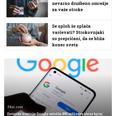
nevarno družbeno omrežje
za vaše otroke
Se sploh še splača
varčevati? Strokovnjaki
so prepričani, da se bliža
konec sveta
24ur.com
Evropska komisija Googlu naložila 890 milijonov evrov kazni