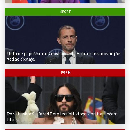
ŠPORT
Uefa ne popušča: možnost bojkota Fifinih tekmovanj še
vedno obstaja
POPIN
Po valu obtožb: Jared Leto izgubil vlogo v prihajajočem
filmu