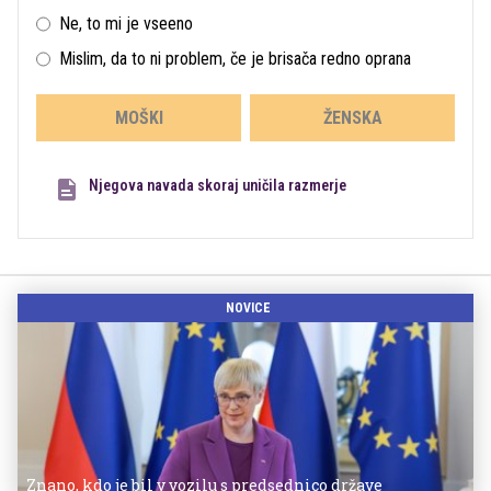
Ne, to mi je vseeno
Mislim, da to ni problem, če je brisača redno oprana
MOŠKI
ŽENSKA
Njegova navada skoraj uničila razmerje
NOVICE
Znano, kdo je bil v vozilu s predsednico države