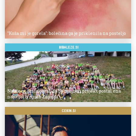
"Koža mi je gorela": bolečina ga je priklenila na posteljo
BIBALEZE.SI
Nihče ni pričakoval, da bo majhen projekt postal ena
najlepših zgodb Zasavja
CEKIN.SI