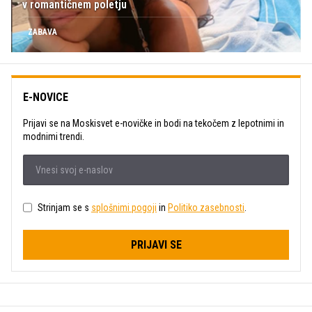
v romantičnem poletju
ZABAVA
E-NOVICE
Prijavi se na Moskisvet e-novičke in bodi na tekočem z lepotnimi in
modnimi trendi.
Strinjam se s
splošnimi pogoji
in
Politiko zasebnosti
.
PRIJAVI SE