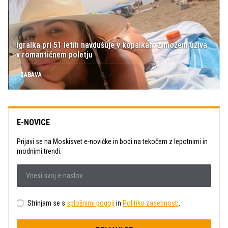
Igralka pri 51 letih navdušuje v kopalkah: z možem uživa
v romantičnem poletju
ZABAVA
E-NOVICE
Prijavi se na Moskisvet e-novičke in bodi na tekočem z lepotnimi in
modnimi trendi.
Strinjam se s
splošnimi pogoji
in
Politiko zasebnosti
.