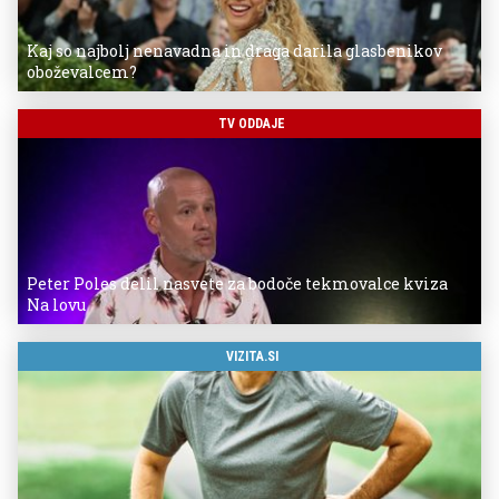
Kaj so najbolj nenavadna in draga darila glasbenikov
oboževalcem?
TV ODDAJE
Peter Poles delil nasvete za bodoče tekmovalce kviza
Na lovu
VIZITA.SI