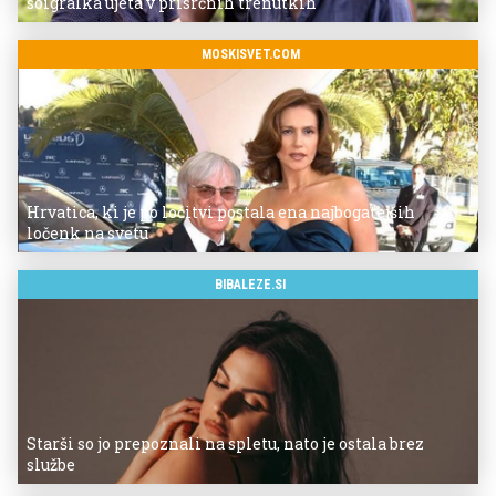
soigralka ujeta v prisrčnih trenutkih
MOSKISVET.COM
Hrvatica, ki je po ločitvi postala ena najbogatejših
ločenk na svetu
BIBALEZE.SI
Starši so jo prepoznali na spletu, nato je ostala brez
službe