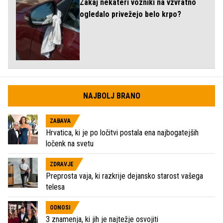
Zakaj nekateri vozniki na vzvratno
ogledalo privežejo belo krpo?
NAJBOLJ BRANO
ZABAVA
Hrvatica, ki je po ločitvi postala ena najbogatejših
ločenk na svetu
ZDRAVJE
Preprosta vaja, ki razkrije dejansko starost vašega
telesa
ODNOSI
3 znamenja, ki jih je najtežje osvojiti