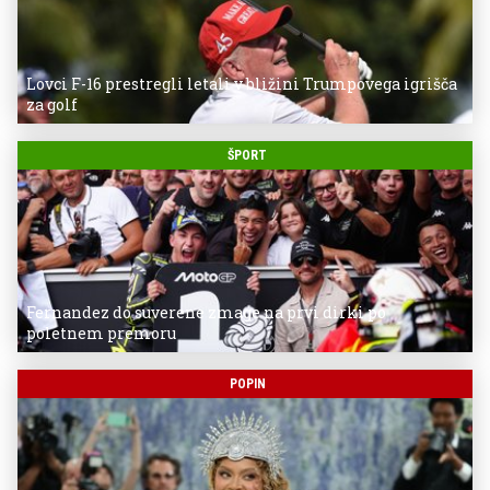
Lovci F-16 prestregli letali v bližini Trumpovega igrišča
za golf
ŠPORT
Fernandez do suverene zmage na prvi dirki po
poletnem premoru
POPIN