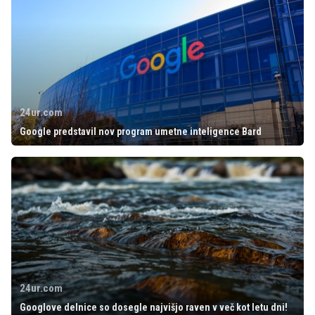
24ur.com
Google predstavil nov program umetne inteligence Bard
24ur.com
Googlove delnice so dosegle najvišjo raven v več kot letu dni!