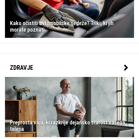
Kako očistiti avtomobilske sedeže? Triki, ki jih
morate poznati
ZDRAVJE
Preprosta vaja, ki razkrije dejansko starost vašega
telesa