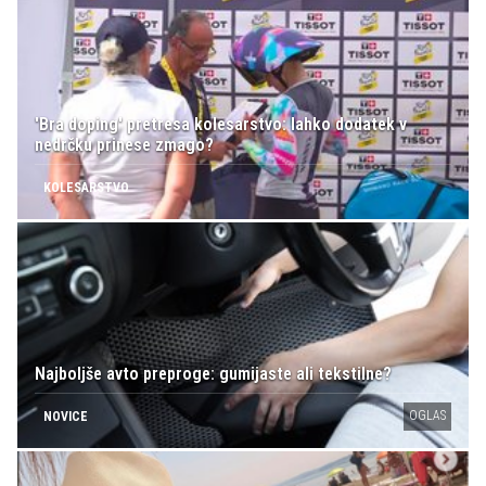
'Bra doping' pretresa kolesarstvo: lahko dodatek v
nedrčku prinese zmago?
KOLESARSTVO
Najboljše avto preproge: gumijaste ali tekstilne?
OGLAS
NOVICE