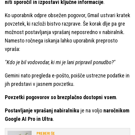
niti sporočil in izpostavi ključne informacije
.
Ko uporabnik odpre obsežen pogovor, Gmail ustvari kratek
povzetek, ki razloži bistvo razprave. Še korak dlje pa gre
možnost postavljanja vprašanj neposredno v nabiralnik.
Namesto ročnega iskanja lahko uporabnik preprosto
vpraša:
"Kdo je bil vodovodar, ki mi je lani pripravil ponudbo?"
Gemini nato pregleda e-pošto, poišče ustrezne podatke in
jih predstavi v jasnem povzetku.
Povzetki pogovorov so brezplačno dostopni vsem
.
Postavljanje vprašanj nabiralniku
je na voljo
naročnikom
Google AI Pro in Ultra
.
PREBERI ŠE