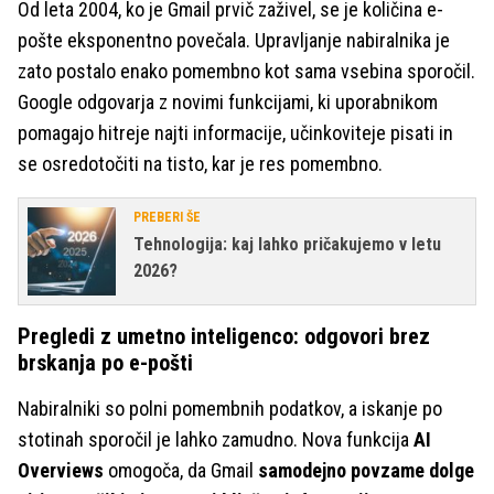
Od leta 2004, ko je Gmail prvič zaživel, se je količina e-
pošte eksponentno povečala. Upravljanje nabiralnika je
zato postalo enako pomembno kot sama vsebina sporočil.
Google odgovarja z novimi funkcijami, ki uporabnikom
pomagajo hitreje najti informacije, učinkoviteje pisati in
se osredotočiti na tisto, kar je res pomembno.
PREBERI ŠE
Tehnologija: kaj lahko pričakujemo v letu
2026?
Pregledi z umetno inteligenco: odgovori brez
brskanja po e-pošti
Nabiralniki so polni pomembnih podatkov, a iskanje po
stotinah sporočil je lahko zamudno. Nova funkcija
AI
Overviews
omogoča, da Gmail
samodejno povzame dolge