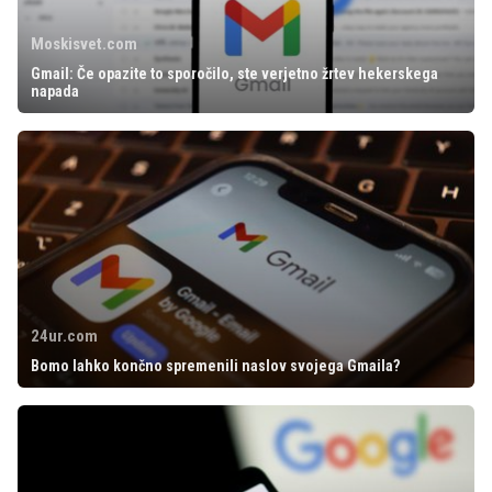
Moskisvet.com
Gmail: Če opazite to sporočilo, ste verjetno žrtev hekerskega
napada
24ur.com
Bomo lahko končno spremenili naslov svojega Gmaila?