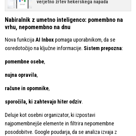
verjetno žrtev hekerskega napada
Nabiralnik z umetno inteligenco: pomembno na
vrhu, nepomembno na dnu
Nova funkcija
AI Inbox
pomaga uporabnikom, da se
osredotočijo na ključne informacije.
Sistem prepozna
:
pomembne osebe
,
nujna opravila
,
račune in opomnike
,
sporočila, ki zahtevajo hiter odziv
.
Deluje kot osebni organizator, ki izpostavi
najpomembnejše elemente in filtrira nepomembne
posodobitve. Google poudarja, da se analiza izvaja z