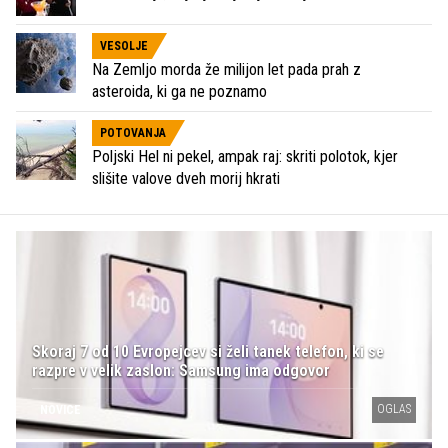
VESOLJE
Na Zemljo morda že milijon let pada prah z
asteroida, ki ga ne poznamo
POTOVANJA
Poljski Hel ni pekel, ampak raj: skriti polotok, kjer
slišite valove dveh morij hkrati
Skoraj 7 od 10 Evropejcev si želi tanek telefon, ki se
razpre v velik zaslon: Samsung ima odgovor
OGLAS
NOVICE