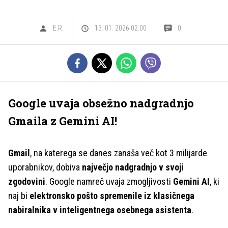
E.R.
13. 01. 2026 02.00
0
Google uvaja obsežno nadgradnjo
Gmaila z Gemini AI!
Gmail
, na katerega se danes zanaša več kot 3 milijarde
uporabnikov, dobiva
največjo nadgradnjo v svoji
zgodovini
. Google namreč uvaja zmogljivosti
Gemini AI
, ki
naj bi
elektronsko pošto spremenile iz klasičnega
nabiralnika v inteligentnega osebnega asistenta
.