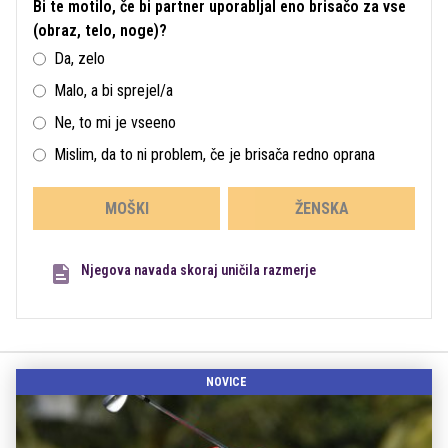
Bi te motilo, če bi partner uporabljal eno brisačo za vse
(obraz, telo, noge)?
Da, zelo
Malo, a bi sprejel/a
Ne, to mi je vseeno
Mislim, da to ni problem, če je brisača redno oprana
MOŠKI
ŽENSKA
Njegova navada skoraj uničila razmerje
NOVICE