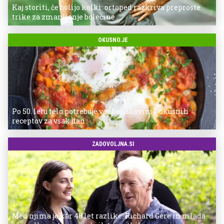
Kaj storiti, če bolijo kolki: ortoped razkriva preproste
trike za zmanjšanje bolečine
OKUSNO.JE
Po 50. letu telo potrebuje več beljakovin: 7 okusnih
receptov za vsak dan
ZADOVOLJNA.SI
Med njima je kar 48 let razlike: Richard Gere in mlada