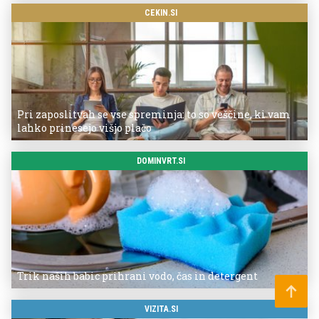
CEKIN.SI
Pri zaposlitvah se vse spreminja: to so veščine, ki vam
lahko prinesejo višjo plačo
DOMINVRT.SI
Trik naših babic prihrani vodo, čas in detergent
VIZITA.SI