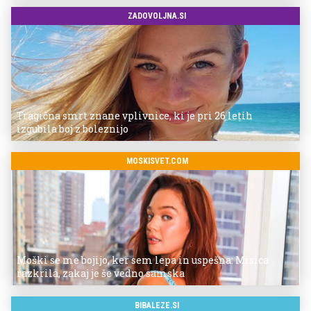
ZADOVOLJNA.SI
Tragična smrt znane vplivnice, ki je pri 26 letih
izgubila boj z boleznijo
MOSKISVET.COM
Moški se me bojijo, ker sem lepa in uspešna: Misica
razkrila, zakaj je še vedno samska
BIBALEZE.SI