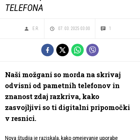
TELEFONA
E.R.
07. 03. 2025 03.00
1
Naši možgani so morda na skrivaj
odvisni od pametnih telefonov in
znanost zdaj razkriva, kako
zasvojljivi so ti digitalni pripomočki
v resnici.
Nova študija je raziskala, kako omejevanje uporabe