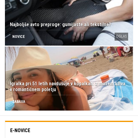
Najboljše avto preproge: gumijaste ali tekstilne?
OGLAS
NOVICE
Igralka pri 51 letih navdušuje v kopalkah: z možem uživa
v romantičnem poletju
ZABAVA
E-NOVICE