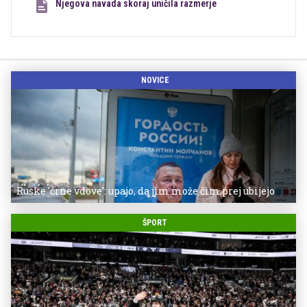
Njegova navada skoraj uničila razmerje
NOVICE
Ruske 'črne vdove': upajo, da jim može čim prej ubijejo
ŠPORT