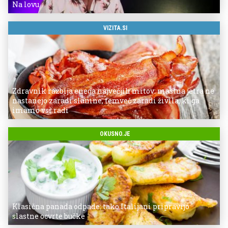
Na lovu
VIZITA.SI
Zdravnik razbija enega največjih mitov: mastna jetra ne
nastanejo zaradi slanine, temveč zaradi živila, ki ga
imamo vsi radi
OKUSNO.JE
Klasična panada odpade: tako Italijani pripravijo
slastne ocvrte bučke