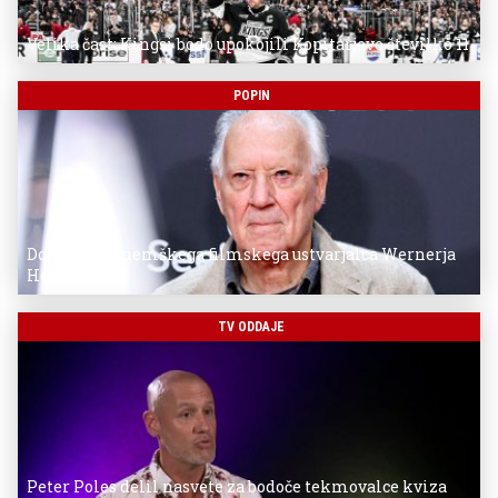
Velika čast: Kingsi bodo upokojili Kopitarjevo številko 11
POPIN
Donostia za nemškega filmskega ustvarjalca Wernerja
Herzoga
TV ODDAJE
Peter Poles delil nasvete za bodoče tekmovalce kviza