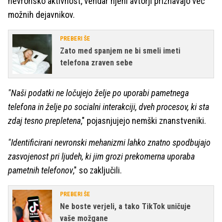
nevronsko aktivnost, vendar njeni avtorji priznavajo več
možnih dejavnikov.
PREBERI ŠE
Zato med spanjem ne bi smeli imeti
telefona zraven sebe
"Naši podatki ne ločujejo želje po uporabi pametnega
telefona in želje po socialni interakciji, dveh procesov, ki sta
zdaj tesno prepletena
," pojasnjujejo nemški znanstveniki.
"Identificirani nevronski mehanizmi lahko znatno spodbujajo
zasvojenost pri ljudeh, ki jim grozi prekomerna uporaba
pametnih telefonov
," so zaključili.
PREBERI ŠE
Ne boste verjeli, a tako TikTok uničuje
vaše možgane