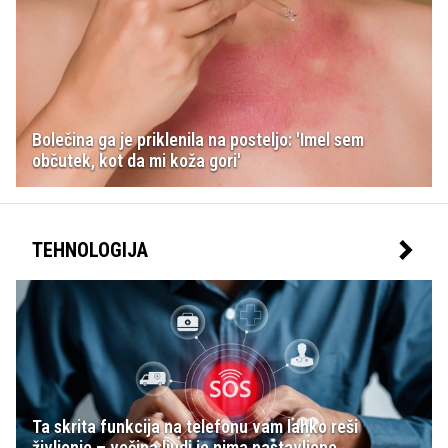
Bolečina ga je priklenila na posteljo: 'Imel sem
občutek, kot da mi koža gori'
TEHNOLOGIJA
Ta skrita funkcija na telefonu vam lahko reši
življenje – večina ljudi je nima nastavljene