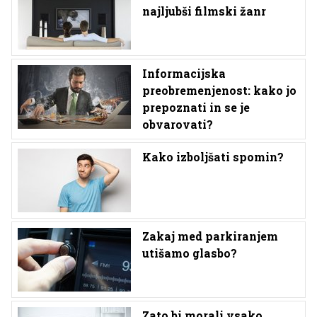
najljubši filmski žanr
Informacijska
preobremenjenost: kako jo
prepoznati in se je
obvarovati?
Kako izboljšati spomin?
Zakaj med parkiranjem
utišamo glasbo?
Zato bi morali vsako