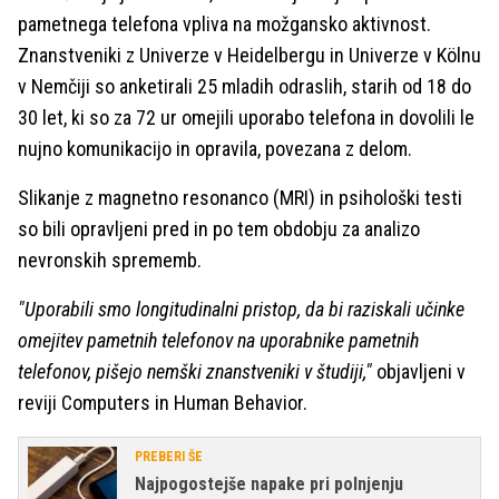
pametnega telefona vpliva na možgansko aktivnost.
Znanstveniki z Univerze v Heidelbergu in Univerze v Kölnu
v Nemčiji so anketirali 25 mladih odraslih, starih od 18 do
30 let, ki so za 72 ur omejili uporabo telefona in dovolili le
nujno komunikacijo in opravila, povezana z delom.
Slikanje z magnetno resonanco (MRI) in psihološki testi
so bili opravljeni pred in po tem obdobju za analizo
nevronskih sprememb.
"Uporabili smo longitudinalni pristop, da bi raziskali učinke
omejitev pametnih telefonov na uporabnike pametnih
telefonov, pišejo nemški znanstveniki v študiji,"
objavljeni v
reviji Computers in Human Behavior.
PREBERI ŠE
Najpogostejše napake pri polnjenju