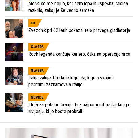
Moški se me bojijo, ker sem lepa in uspešna: Misica
razkrila, zakaj je še vedno samska
FIT
Zvezdnik pri 62 letih pokazal telo pravega gladiatorja
GLASBA
Rock legenda končuje kariero, čaka na operacijo srca
GLASBA
Italija žaluje: Umrla je legenda, ki je s svojimi
pesmimi zaznamovala Italijo
NOVICE
Ideja za poletno branje: Ena najpomembnejših knjig o
življenju, ki jo boste prebrali