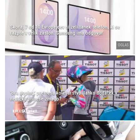
Skoraj 7 od 10 Evropejcev si želi tanek telefon, ki se
razpre v velik zaslon: Samsung ima odgovor
OGLAS
NOVICE
'Bra doping' pretresa kolesarstvo: lahko dodatek v
nedrčku prinese zmago?
KOLESARSTVO