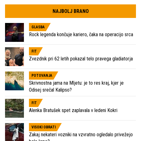
NAJBOLJ BRANO
GLASBA
Rock legenda končuje kariero, čaka na operacijo srca
FIT
Zvezdnik pri 62 letih pokazal telo pravega gladiatorja
POTOVANJA
Skrivnostna jama na Mljetu: je to res kraj, kjer je
Odisej srečal Kalipso?
FIT
Alenka Bratušek spet zaplavala v ledeni Kokri
VISOKI OBRATI
Zakaj nekateri vozniki na vzvratno ogledalo privežejo