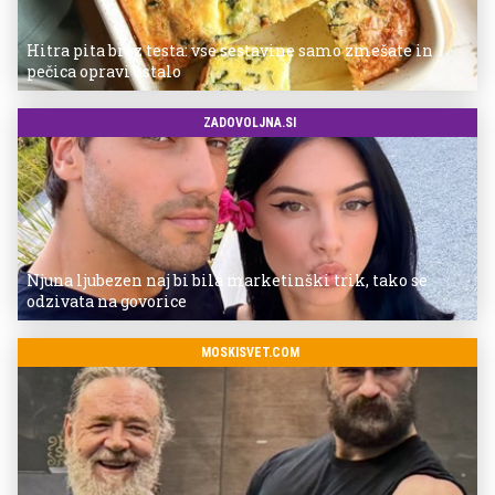
Hitra pita brez testa: vse sestavine samo zmešate in
pečica opravi ostalo
ZADOVOLJNA.SI
Njuna ljubezen naj bi bila marketinški trik, tako se
odzivata na govorice
MOSKISVET.COM