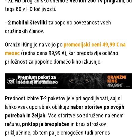
- XL HD programsko shemo z
več kot 200 TV programi
, od
tega 80 v HD ločljivosti.
-
2 mobilni številki
za popolno povezanost vseh
družinskih članov.
Oranžni King je na voljo po
promocijski ceni 49,99 € na
mesec
(redna cena 99,99 €), kar predstavlja odlično
priložnost za popolno domačo kino izkušnjo.
t-2
FOTO: Arhiv naročnika
Prednost izbire T-2 paketov je v prilagodljivosti, saj si
lahko vsak uporabnik oblikuje
nabor storitev po svojih
potrebah in željah.
Vse storitve so združene na enem
računu,
priklop je brezplačen
in brez stroškov
priključnine, ob tem pa je omogočen tudi prenos