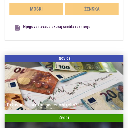
MOŠKI
ŽENSKA
Njegova navada skoraj uničila razmerje
NOVICE
Državna srebrnina pod eno streho?
ŠPORT