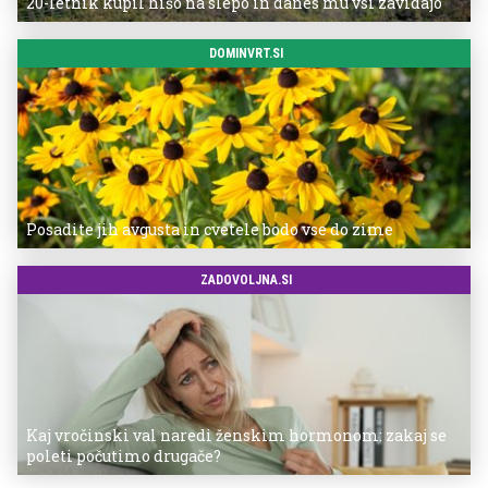
20-letnik kupil hišo na slepo in danes mu vsi zavidajo
DOMINVRT.SI
Posadite jih avgusta in cvetele bodo vse do zime
ZADOVOLJNA.SI
Kaj vročinski val naredi ženskim hormonom: zakaj se
poleti počutimo drugače?