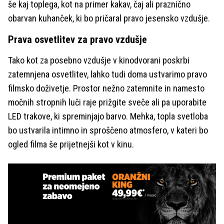
še kaj toplega, kot na primer kakav, čaj ali praznično
obarvan kuhanček, ki bo pričaral pravo jesensko vzdušje.
Prava osvetlitev za pravo vzdušje
Tako kot za posebno vzdušje v kinodvorani poskrbi
zatemnjena osvetlitev, lahko tudi doma ustvarimo pravo
filmsko doživetje. Prostor nežno zatemnite in namesto
močnih stropnih luči raje prižgite sveče ali pa uporabite
LED trakove, ki spreminjajo barvo. Mehka, topla svetloba
bo ustvarila intimno in sproščeno atmosfero, v kateri bo
ogled filma še prijetnejši kot v kinu.