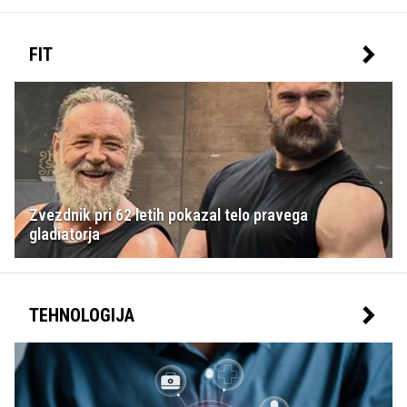
FIT
Zvezdnik pri 62 letih pokazal telo pravega
gladiatorja
TEHNOLOGIJA