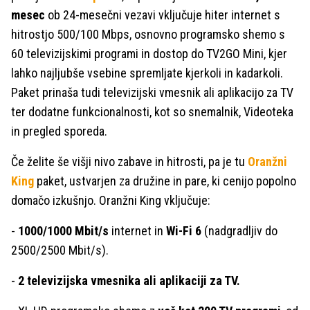
mesec
ob 24-mesečni vezavi vključuje hiter internet s
hitrostjo 500/100 Mbps, osnovno programsko shemo s
60 televizijskimi programi in dostop do TV2GO Mini, kjer
lahko najljubše vsebine spremljate kjerkoli in kadarkoli.
Paket prinaša tudi televizijski vmesnik ali aplikacijo za TV
ter dodatne funkcionalnosti, kot so snemalnik, Videoteka
in pregled sporeda.
Če želite še višji nivo zabave in hitrosti, pa je tu
Oranžni
King
paket, ustvarjen za družine in pare, ki cenijo popolno
domačo izkušnjo. Oranžni King vključuje:
-
1000/1000 Mbit/s
internet in
Wi-Fi 6
(nadgradljiv do
2500/2500 Mbit/s).
-
2 televizijska vmesnika ali aplikaciji za TV.