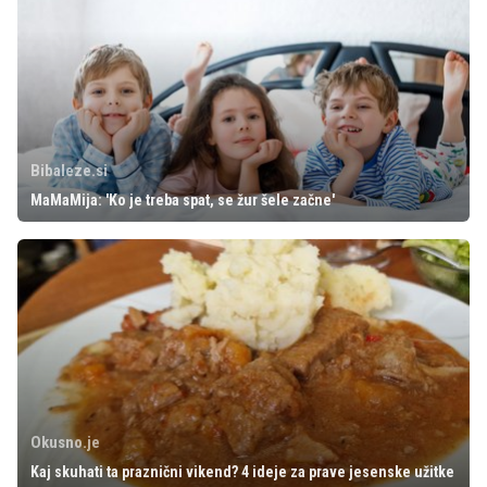
Bibaleze.si
MaMaMija: 'Ko je treba spat, se žur šele začne'
Okusno.je
Kaj skuhati ta praznični vikend? 4 ideje za prave jesenske užitke