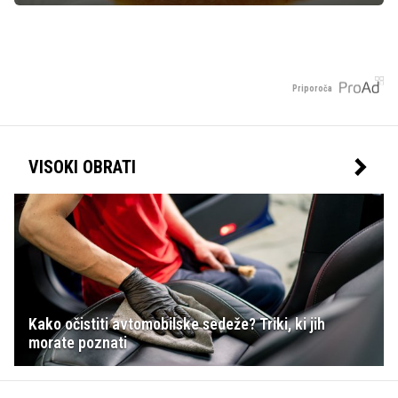
Priporoča
VISOKI OBRATI
Kako očistiti avtomobilske sedeže? Triki, ki jih
morate poznati