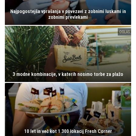
Najpogostejša vprašanja v povezavi z zobnimi luskami in
zobnimi prevlekami
OGLAS
3 modne kombinacije, v katerih nosimo torbe za plažo
10 let in več kot 1.300 lokacij Fresh Corner