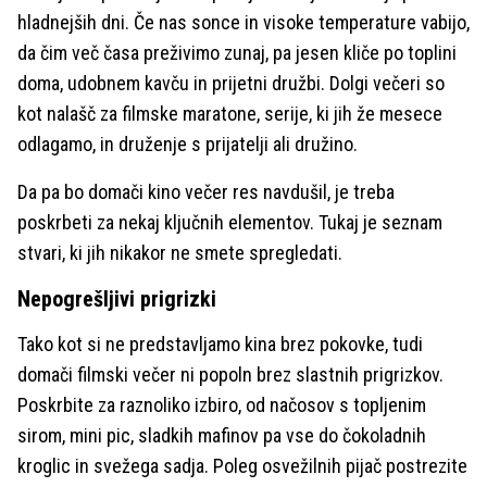
hladnejših dni. Če nas sonce in visoke temperature vabijo,
da čim več časa preživimo zunaj, pa jesen kliče po toplini
doma, udobnem kavču in prijetni družbi. Dolgi večeri so
kot nalašč za filmske maratone, serije, ki jih že mesece
odlagamo, in druženje s prijatelji ali družino.
Da pa bo domači kino večer res navdušil, je treba
poskrbeti za nekaj ključnih elementov. Tukaj je seznam
stvari, ki jih nikakor ne smete spregledati.
Nepogrešljivi prigrizki
Tako kot si ne predstavljamo kina brez pokovke, tudi
domači filmski večer ni popoln brez slastnih prigrizkov.
Poskrbite za raznoliko izbiro, od načosov s topljenim
sirom, mini pic, sladkih mafinov pa vse do čokoladnih
kroglic in svežega sadja. Poleg osvežilnih pijač postrezite