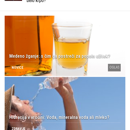
belo krpo?
Medeno žganje: s čim ga postreči za popoln užitek?
OGLAS
NOVICE
Hidracija v vročini: Voda, mineralna voda ali mleko?
ZDRAVJE