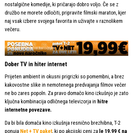
nostalgične komedije, ki pričarajo dobro voljo. Če se z
družbo ne morete odločiti, pripravite filmski maraton, kjer
naj vsak izbere svojega favorita in uživajte v raznolikem
večeru.
t-2
FOTO: Arhiv naročnika
Dober TV in hiter internet
Prijeten ambient in okusni prigrizki so pomembni, a brez
kakovostne slike in nemotenega predvajanja filmov večer
ne bo zares popoln. Za pravo domačo kino izkušnjo je zato
ključna kombinacija odličnega televizorja in
hitre
internetne povezave.
Da bi bila domača kino izkušnja resnično brezhibna, T-2
ponuja
Net + TV paket
, ki po akcijski ceni za
le 19,99 € na