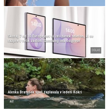
Skoraj 7 od 10 Evropejcev si želi tanek telefon, ki se
razpre v velik zaslon: Samsung ima odgovor
OGLAS
NOVICE
Alenka Bratušek spet zaplavala v ledeni Kokri
FIT