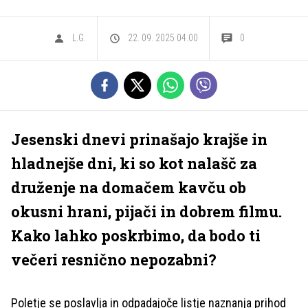
L.G.
22. 09. 2025 04.00
0
Jesenski dnevi prinašajo krajše in
hladnejše dni, ki so kot nalašč za
druženje na domačem kavču ob
okusni hrani, pijači in dobrem filmu.
Kako lahko poskrbimo, da bodo ti
večeri resnično nepozabni?
Poletje se poslavlja in odpadajoče listje naznanja prihod