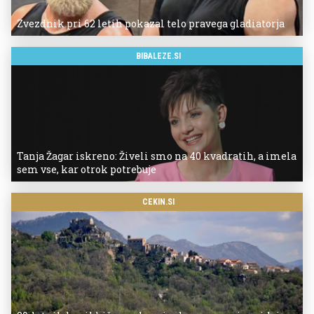
Zvezdnik pri 62 letih pokazal telo pravega gladiatorja
BIBALEZE.SI
Tanja Žagar iskreno: Živeli smo na 40 kvadratih, a imela
sem vse, kar otrok potrebuje
CEKIN.SI