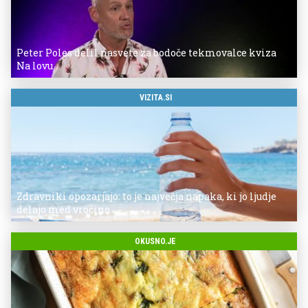
Peter Poles delil nasvete za bodoče tekmovalce kviza
Na lovu
VIZITA.SI
Zdravniki opozarjajo: to je največja napaka, ki jo ljudje
delajo med vročino
OKUSNO.JE