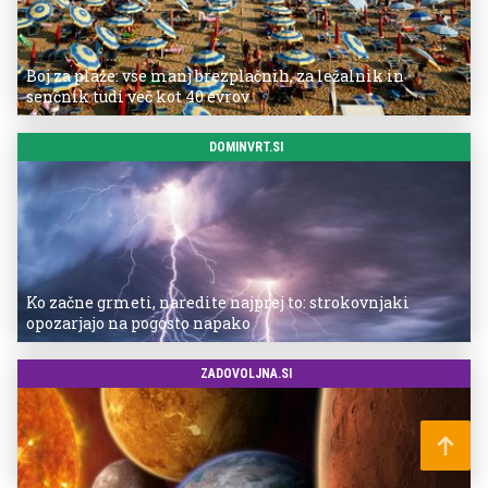
Boj za plaže: vse manj brezplačnih, za ležalnik in
senčnik tudi več kot 40 evrov
DOMINVRT.SI
Ko začne grmeti, naredite najprej to: strokovnjaki
opozarjajo na pogosto napako
ZADOVOLJNA.SI