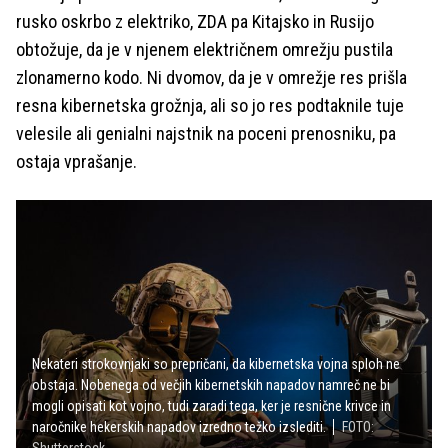
rusko oskrbo z elektriko, ZDA pa Kitajsko in Rusijo
obtožuje, da je v njenem električnem omrežju pustila
zlonamerno kodo. Ni dvomov, da je v omrežje res prišla
resna kibernetska grožnja, ali so jo res podtaknile tuje
velesile ali genialni najstnik na poceni prenosniku, pa
ostaja vprašanje.
Nekateri strokovnjaki so prepričani, da kibernetska vojna sploh ne
obstaja. Nobenega od večjih kibernetskih napadov namreč ne bi
mogli opisati kot vojno, tudi zaradi tega, ker je resnične krivce in
naročnike hekerskih napadov izredno težko izslediti.
FOTO: