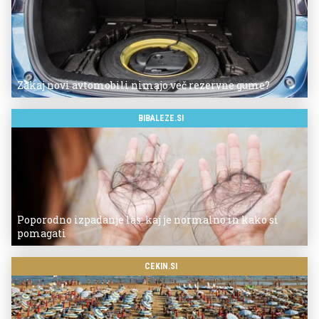
Zakaj novi avtomobili nimajo več rezervne gume?
BIBALEZE.SI
Poporodno izpadanje las: kaj je normalno in kako si
pomagati
CEKIN.SI