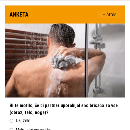
ANKETA
+ Arhiv
Bi te motilo, če bi partner uporabljal eno brisačo za vse
(obraz, telo, noge)?
Da, zelo
Malo, a bi sprejel/a