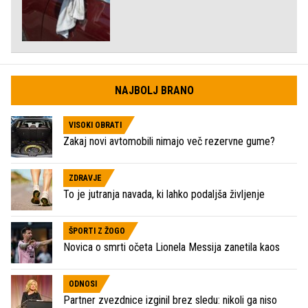
NAJBOLJ BRANO
VISOKI OBRATI
Zakaj novi avtomobili nimajo več rezervne gume?
ZDRAVJE
To je jutranja navada, ki lahko podaljša življenje
ŠPORTI Z ŽOGO
Novica o smrti očeta Lionela Messija zanetila kaos
ODNOSI
Partner zvezdnice izginil brez sledu: nikoli ga niso