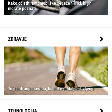
Kako očistiti avtomobilske sedeže? Triki, ki jih
morate poznati
ZDRAVJE
To je jutranja navada, ki lahko podaljša življenje
TEHNOLOGIJA