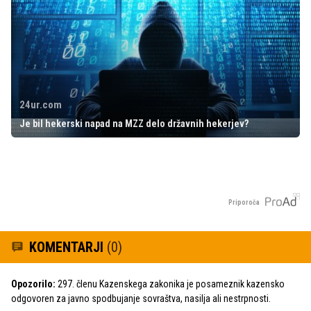
24ur.com
Je bil hekerski napad na MZZ delo državnih hekerjev?
Priporoča
KOMENTARJI
(0)
Opozorilo:
297. členu Kazenskega zakonika je posameznik kazensko
odgovoren za javno spodbujanje sovraštva, nasilja ali nestrpnosti.