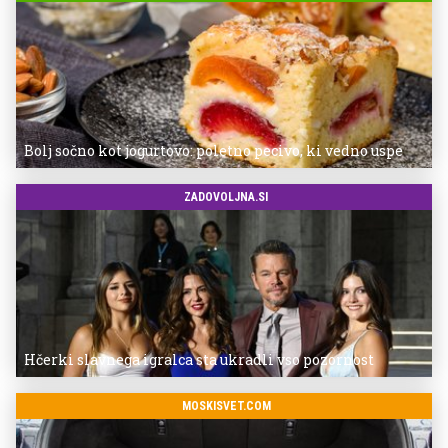
Bolj sočno kot jogurtovo: poletno pecivo, ki vedno uspe
ZADOVOLJNA.SI
Hčerki slavnega igralca sta ukradli vso pozornost
MOSKISVET.COM