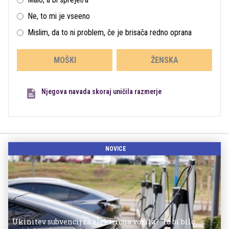
Ne, to mi je vseeno
Mislim, da to ni problem, če je brisača redno oprana
MOŠKI
ŽENSKA
Njegova navada skoraj uničila razmerje
NOVICE
Ukinitev subvencij za električna vozila? 'To bi bilo