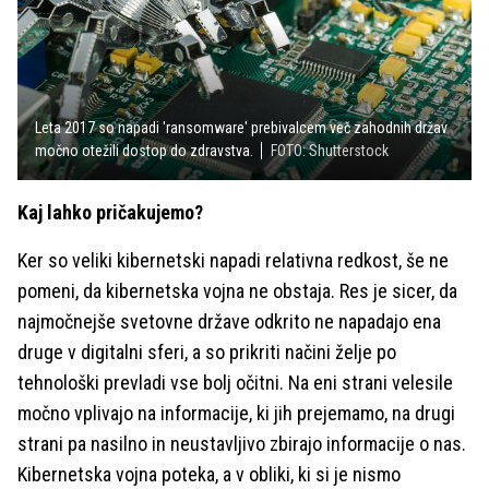
Leta 2017 so napadi 'ransomware' prebivalcem več zahodnih držav
močno otežili dostop do zdravstva.
FOTO: Shutterstock
Kaj lahko pričakujemo?
Ker so veliki kibernetski napadi relativna redkost, še ne
pomeni, da kibernetska vojna ne obstaja. Res je sicer, da
najmočnejše svetovne države odkrito ne napadajo ena
druge v digitalni sferi, a so prikriti načini želje po
tehnološki prevladi vse bolj očitni. Na eni strani velesile
močno vplivajo na informacije, ki jih prejemamo, na drugi
strani pa nasilno in neustavljivo zbirajo informacije o nas.
Kibernetska vojna poteka, a v obliki, ki si je nismo