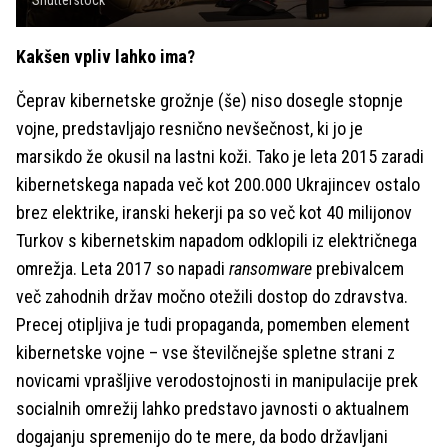
Shutterstock
Kakšen vpliv lahko ima?
Čeprav kibernetske grožnje (še) niso dosegle stopnje
vojne, predstavljajo resnično nevšečnost, ki jo je
marsikdo že okusil na lastni koži. Tako je leta 2015 zaradi
kibernetskega napada več kot 200.000 Ukrajincev ostalo
brez elektrike, iranski hekerji pa so več kot 40 milijonov
Turkov s kibernetskim napadom odklopili iz električnega
omrežja. Leta 2017 so napadi
ransomware
prebivalcem
več zahodnih držav močno otežili dostop do zdravstva.
Precej otipljiva je tudi propaganda, pomemben element
kibernetske vojne – vse številčnejše spletne strani z
novicami vprašljive verodostojnosti in manipulacije prek
socialnih omrežij lahko predstavo javnosti o aktualnem
dogajanju spremenijo do te mere, da bodo državljani