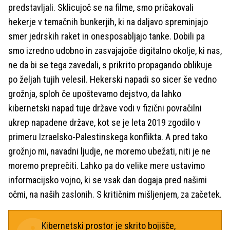
predstavljali. Sklicujoč se na filme, smo pričakovali
hekerje v temačnih bunkerjih, ki na daljavo spreminjajo
smer jedrskih raket in onesposabljajo tanke. Dobili pa
smo izredno udobno in zasvajajoče digitalno okolje, ki nas,
ne da bi se tega zavedali, s prikrito propagando oblikuje
po željah tujih velesil. Hekerski napadi so sicer še vedno
grožnja, sploh če upoštevamo dejstvo, da lahko
kibernetski napad tuje države vodi v fizični povračilni
ukrep napadene države, kot se je leta 2019 zgodilo v
primeru Izraelsko-Palestinskega konflikta. A pred tako
grožnjo mi, navadni ljudje, ne moremo ubežati, niti je ne
moremo preprečiti. Lahko pa do velike mere ustavimo
informacijsko vojno, ki se vsak dan dogaja pred našimi
očmi, na naših zaslonih. S kritičnim mišljenjem, za začetek.
Kibernetski prostor je skrito bojišče,