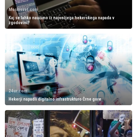
Moskisvet.com
Kaj se lahko naučimo iz največjega hekerskega napada v
zgodovini?
24ur.com
Hekerji napadli digitalno infrastrukturo Črne gore