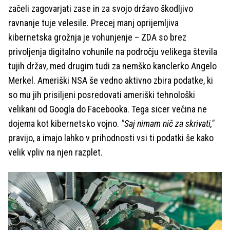
začeli zagovarjati zase in za svojo državo škodljivo
ravnanje tuje velesile. Precej manj oprijemljiva
kibernetska grožnja je vohunjenje – ZDA so brez
privoljenja digitalno vohunile na področju velikega števila
tujih držav, med drugim tudi za nemško kanclerko Angelo
Merkel. Ameriški NSA še vedno aktivno zbira podatke, ki
so mu jih prisiljeni posredovati ameriški tehnološki
velikani od Googla do Facebooka. Tega sicer večina ne
dojema kot kibernetsko vojno.
"Saj nimam nič za skrivati,"
pravijo, a imajo lahko v prihodnosti vsi ti podatki še kako
velik vpliv na njen razplet.