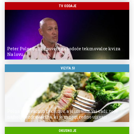
TV ODDAJE
Peter Poles delil nasvete za bodoče tekmovalce kviza
Na lovu
VIZITA.SI
Polna je nevarnih toksinov, a jo imamo vsi radi: to je
najbolj nezdrava riba, ki jo mnogi redno uživajo
OKUSNO.JE