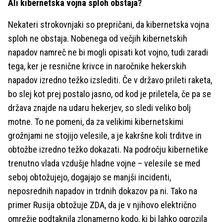
Ali kibernetska vojna sploh obstaja?
Nekateri strokovnjaki so prepričani, da kibernetska vojna
sploh ne obstaja. Nobenega od večjih kibernetskih
napadov namreč ne bi mogli opisati kot vojno, tudi zaradi
tega, ker je resnične krivce in naročnike hekerskih
napadov izredno težko izslediti. Če v državo prileti raketa,
bo slej kot prej postalo jasno, od kod je priletela, če pa se
država znajde na udaru hekerjev, so sledi veliko bolj
motne. To ne pomeni, da za velikimi kibernetskimi
grožnjami ne stojijo velesile, a je kakršne koli trditve in
obtožbe izredno težko dokazati. Na področju kibernetike
trenutno vlada vzdušje hladne vojne – velesile se med
seboj obtožujejo, dogajajo se manjši incidenti,
neposrednih napadov in trdnih dokazov pa ni. Tako na
primer Rusija obtožuje ZDA, da je v njihovo električno
omrežje podtaknila zlonamerno kodo, ki bi lahko ogrozila