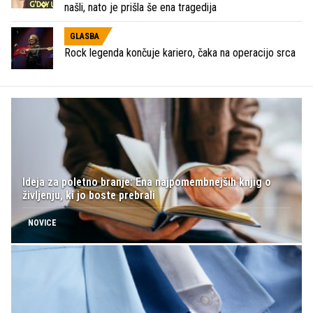
našli, nato je prišla še ena tragedija
GLASBA
Rock legenda končuje kariero, čaka na operacijo srca
Ideja za poletno branje: Ena najpomembnejših knjig o
življenju, ki jo boste prebrali
NOVICE