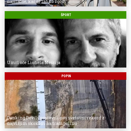
najslabše, kar se lahko zgodi'
ŠPORT
Umrl oče Lionela Messija
POPIN
Dunking Devils postavili nov svetovni rekord z
najvišjim skokom na trampolinu