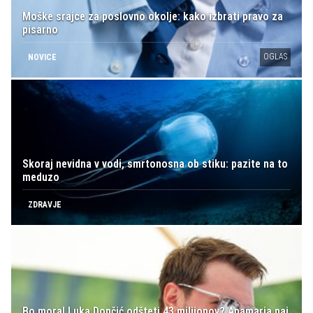
Moške srajce za poslovno okolje: kako izbrati pravo za
pisarno
OGLAS
NOVICE
Skoraj nevidna v vodi, smrtonosna ob stiku: pazite na to
meduzo
ZDRAVJE
Bo moral Luka Dončić odšteti 43 milijonov? Anamaria naj