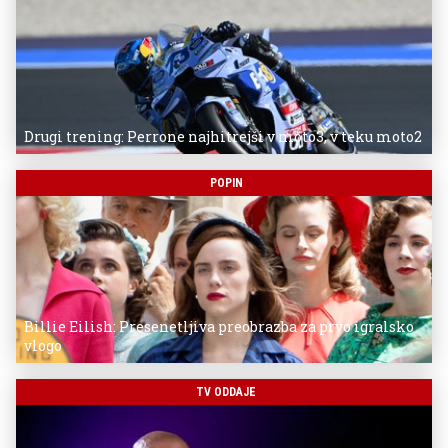
Drugi trening: Perrone najhitrejši v moto3, v teku moto2
POPIN
Billie Eilish: Presenetljiva preobrazba za prvo igralsko
vlogo
TV ODDAJE