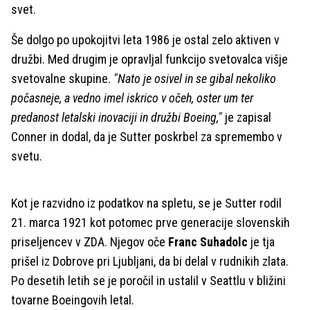
svet.
Še dolgo po upokojitvi leta 1986 je ostal zelo aktiven v
družbi. Med drugim je opravljal funkcijo svetovalca višje
svetovalne skupine.
"Nato je osivel in se gibal nekoliko
počasneje, a vedno imel iskrico v očeh, oster um ter
predanost letalski inovaciji in družbi Boeing,"
je zapisal
Conner in dodal, da je Sutter poskrbel za spremembo v
svetu.
Kot je razvidno iz podatkov na spletu, se je Sutter rodil
21. marca 1921 kot potomec prve generacije slovenskih
priseljencev v ZDA. Njegov oče
Franc Suhadolc
je tja
prišel iz Dobrove pri Ljubljani, da bi delal v rudnikih zlata.
Po desetih letih se je poročil in ustalil v Seattlu v bližini
tovarne Boeingovih letal.