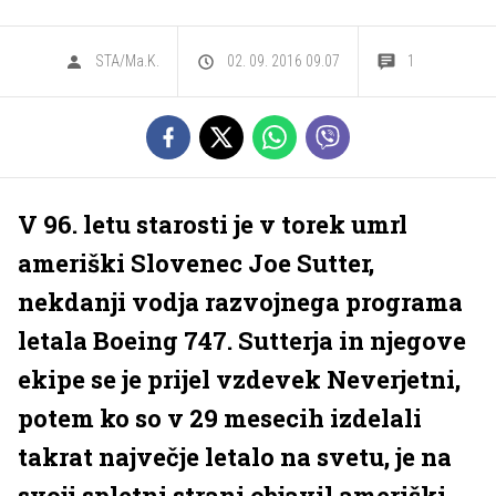
STA/Ma.K.
02. 09. 2016 09.07
1
V 96. letu starosti je v torek umrl
ameriški Slovenec Joe Sutter,
nekdanji vodja razvojnega programa
letala Boeing 747. Sutterja in njegove
ekipe se je prijel vzdevek Neverjetni,
potem ko so v 29 mesecih izdelali
takrat največje letalo na svetu, je na
svoji spletni strani objavil ameriški