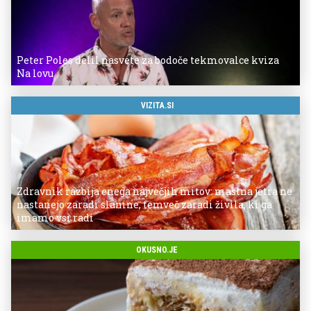
Peter Poles delil nasvete za bodoče tekmovalce kviza
Na lovu
VIZITA.SI
Zdravnik razbija enega največjih mitov: mastna jetra ne
nastanejo zaradi slanine, temveč zaradi živila, ki ga
imamo vsi radi
OKUSNO.JE