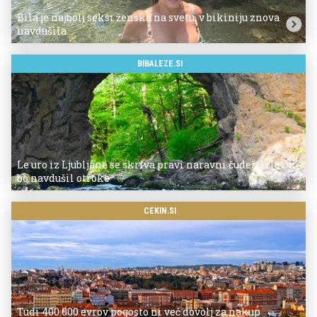
Bila je najbolj seksi ženska na svetu, v bikiniju znova
navdušila
BIBALEZE.SI
Le uro iz Ljubljane se skriva pravi naravni čudež: izlet, ki
bo navdušil otroke
CEKIN.SI
Tudi 400.000 evrov pogosto ni več dovolj za nakup