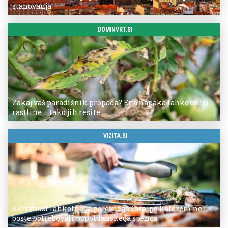
stanovanja
DOMINVRT.SI
Zakaj vaš paradižnik propada? Ena napaka lahko uniči
rastline – tako jih rešite
VIZITA.SI
Skrivnost lahkotnega poletnega žara, po katerem ne
boste potrebovali popoldanskega spanca