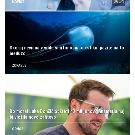
OGLAS
NOVICE
Skoraj nevidna v vodi, smrtonosna ob stiku: pazite na to
meduzo
ZDRAVJE
Bo moral Luka Dončić odšteti 43 milijonov? Anamaria naj
bi vložila novo zahtevo
ODNOSI