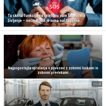
Ta skrita funkcija na telefonu vam lahko reši
življenje – večina ljudi je nima nastavljene
Najpogostejša vprašanja v povezavi z zobnimi luskami in
zobnimi prevlekami
OGLAS