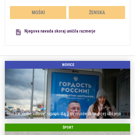
MOŠKI
ŽENSKA
Njegova navada skoraj uničila razmerje
NOVICE
Ruske 'črne vdove': upajo, da jim može čim prej ubijejo
ŠPORT