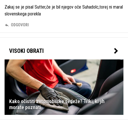
Zakaj se je pisal Sutter,če je bil njegov oče Suhadolc,torej ni maral
slovenskega porekla
ODGOVORI
VISOKI OBRATI
Kako očistiti avtomobilske sedeže? Triki, ki jih
morate poznati