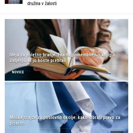
družina v žalosti
Ideja za poletno branje: Ena najpomembnejših knjig o
življenju, ki jo boste prebrali
NOVICE
Moške srajce za poslovno okolje: kako izbrati pravo za
pisarno