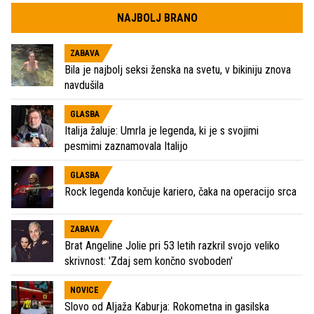
NAJBOLJ BRANO
ZABAVA
Bila je najbolj seksi ženska na svetu, v bikiniju znova
navdušila
GLASBA
Italija žaluje: Umrla je legenda, ki je s svojimi
pesmimi zaznamovala Italijo
GLASBA
Rock legenda končuje kariero, čaka na operacijo srca
ZABAVA
Brat Angeline Jolie pri 53 letih razkril svojo veliko
skrivnost: 'Zdaj sem končno svoboden'
NOVICE
Slovo od Aljaža Kaburja: Rokometna in gasilska