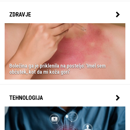
ZDRAVJE
Bolečina ga je priklenila na posteljo: 'Imel sem
občutek, kot da mi koža gori'
TEHNOLOGIJA