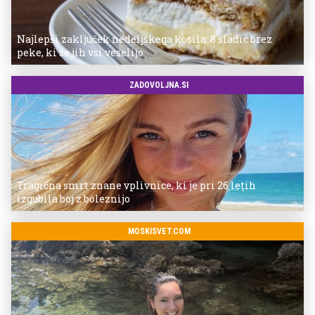
Najlepši zaključek nedeljskega kosila: 8 sladic brez
peke, ki se jih vsi veselijo
ZADOVOLJNA.SI
Tragična smrt znane vplivnice, ki je pri 26 letih
izgubila boj z boleznijo
MOSKISVET.COM