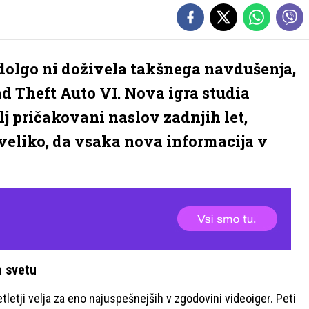
 dolgo ni doživela takšnega navdušenja,
d Theft Auto VI. Nova igra studia
j pričakovani naslov zadnjih let,
 veliko, da vsaka nova informacija v
a svetu
letji velja za eno najuspešnejših v zgodovini videoiger. Peti