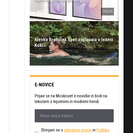
OGLAS
NOVICE
Alenka Bratušek spet zaplavala v ledeni
Kokri
FIT
E-NOVICE
Prijavi se na Moskisvet e-novičke in bodi na
tekočem z lepotnimi in modnimi trendi.
Strinjam se s
splošnimi pogoji
in
Politiko