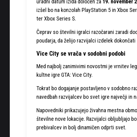
uradni datum izida določen za
19. november 
izšel bo na konzolah PlayStation 5 in Xbox Se
ter Xbox Series S.
Čeprav so številni igralci razočarani zaradi d
poudarja, da želijo razvijalci izdelek dokončati
Vice City se vrača v sodobni podobi
Med najbolj zanimivimi novostmi je vrnitev lege
kultne igre GTA: Vice City.
Tokrat bo dogajanje postavljeno v sodobno ra
navedbah razvijalcev bo svet igre največji in 
Napovedniki prikazujejo živahna mestna območj
številne nove lokacije. Razvijalci obljubljajo 
prebivalcev in bolj dinamičen odprti svet.