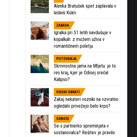
Alenka Bratušek spet zaplavala v
ledeni Kokri
ZABAVA
Igralka pri 51 letih navdušuje v
kopalkah: z možem uživa v
romantičnem poletju
POTOVANJA
Skrivnostna jama na Mljetu: je to
res kraj, kjer je Odisej srečal
Kalipso?
VISOKI OBRATI
Zakaj nekateri vozniki na vzvratno
ogledalo privežejo belo krpo?
ODNOSI
Se s partnerko spreminjata v
sostanovalca? Rešitev je pravilo