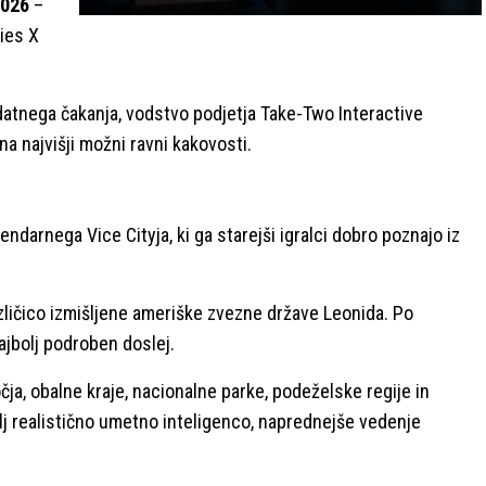
2026
–
ries X
odatnega čakanja, vodstvo podjetja Take-Two Interactive
 na najvišji možni ravni kakovosti.
ndarnega Vice Cityja, ki ga starejši igralci dobro poznajo iz
zličico izmišljene ameriške zvezne države Leonida. Po
najbolj podroben doslej.
a, obalne kraje, nacionalne parke, podeželske regije in
bolj realistično umetno inteligenco, naprednejše vedenje