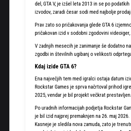
del, GTA V, je izšel leta 2013 in se po podatki
izvodov, zaradi česar sodi med najbolje proda
Prav zato so pričakovanja glede GTA 6 izjemno 
pričakovan izid v sodobni zgodovini videoiger, 
V zadnjih mesecih je zanimanje še dodatno nar
zgodbi in številnih ugibanj o velikosti odprteg
Kdaj izide GTA 6?
Ena največjih tem med igralci ostaja datum izi
Rockstar Games je sprva načrtoval prihod igre
2025, vendar je bil projekt večkrat prestavljen
Po uradnih informacijah podjetja Rockstar G
je bil izid najprej premaknjen na 26. maj 2026.
Kasneje je sledila nova zamuda, zato je trenu