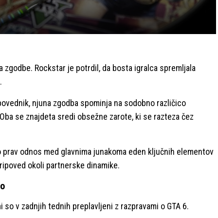
ka zgodbe. Rockstar je potrdil, da bosta igralca spremljala
.
napovednik, njuna zgodba spominja na sodobno različico
 Oba se znajdeta sredi obsežne zarote, ki se razteza čez
o prav odnos med glavnima junakoma eden ključnih elementov
ripoved okoli partnerske dinamike.
co
 so v zadnjih tednih preplavljeni z razpravami o GTA 6.