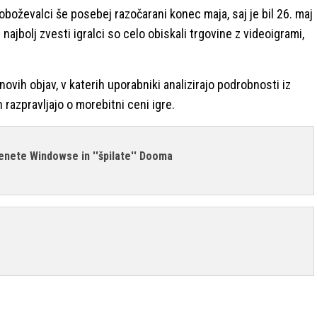
i oboževalci še posebej razočarani konec maja, saj je bil 26. maj
najbolj zvesti igralci so celo obiskali trgovine z videoigrami,
ovih objav, v katerih uporabniki analizirajo podrobnosti iz
 razpravljajo o morebitni ceni igre.
enete Windowse in ''špilate'' Dooma