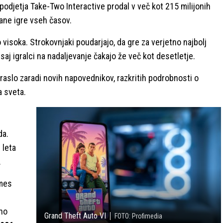
h podjetja Take-Two Interactive prodal v več kot 215 milijonih
jane igre vseh časov.
visoka. Strokovnjaki poudarjajo, da gre za verjetno najbolj
saj igralci na nadaljevanje čakajo že več kot desetletje.
aslo zaradi novih napovednikov, razkritih podrobnosti o
a sveta.
da.
 leta
.
ames
tno
Grand Theft Auto VI
FOTO: Profimedia