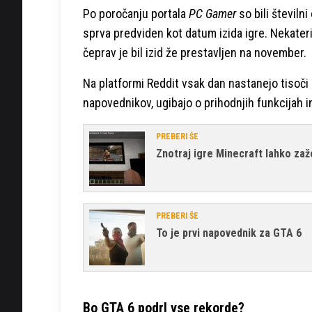
Po poročanju portala
PC Gamer
so bili številn
sprva predviden kot datum izida igre. Nekateri 
čeprav je bil izid že prestavljen na november.
Na platformi Reddit vsak dan nastanejo tisoči n
napovednikov, ugibajo o prihodnjih funkcijah in
PREBERI ŠE
Znotraj igre Minecraft lahko zaž
PREBERI ŠE
To je prvi napovednik za GTA 6
Bo GTA 6 podrl vse rekorde?