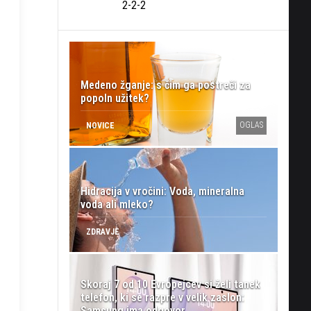
2-2-2
Medeno žganje: s čim ga postreči za
popoln užitek?
OGLAS
NOVICE
Hidracija v vročini: Voda, mineralna
voda ali mleko?
ZDRAVJE
Skoraj 7 od 10 Evropejcev si želi tanek
telefon, ki se razpre v velik zaslon:
Samsung ima odgovor