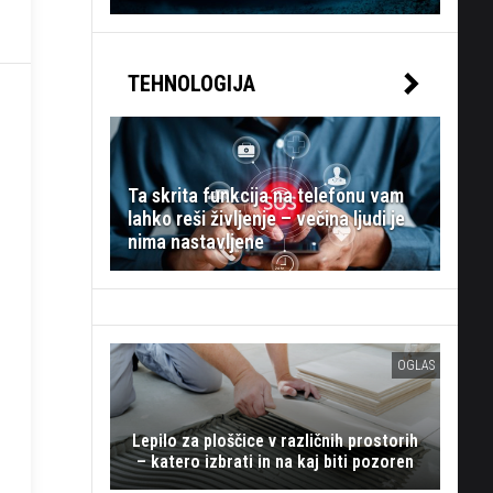
TEHNOLOGIJA
Ta skrita funkcija na telefonu vam
lahko reši življenje – večina ljudi je
nima nastavljene
OGLAS
Lepilo za ploščice v različnih prostorih
– katero izbrati in na kaj biti pozoren