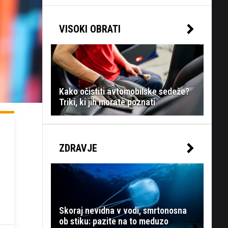
VISOKI OBRATI
Kako očistiti avtomobilske sedeže?
Triki, ki jih morate poznati
ZDRAVJE
Skoraj nevidna v vodi, smrtonosna
ob stiku: pazite na to meduzo