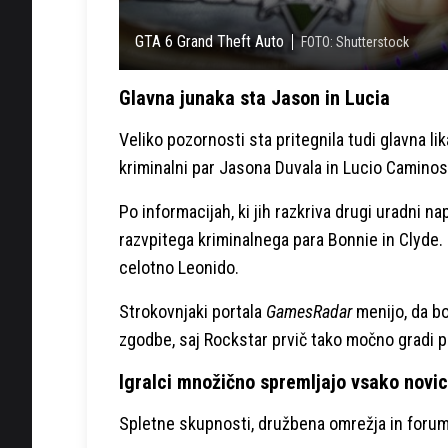
GTA 6 Grand Theft Auto
FOTO: Shutterstock
Glavna junaka sta Jason in Lucia
Veliko pozornosti sta pritegnila tudi glavna li
kriminalni par Jasona Duvala in Lucio Caminos
Po informacijah, ki jih razkriva drugi uradni 
razvpitega kriminalnega para Bonnie in Clyde.
celotno Leonido.
Strokovnjaki portala
GamesRadar
menijo, da b
zgodbe, saj Rockstar prvič tako močno gradi p
Igralci množično spremljajo vsako novi
Spletne skupnosti, družbena omrežja in forumi