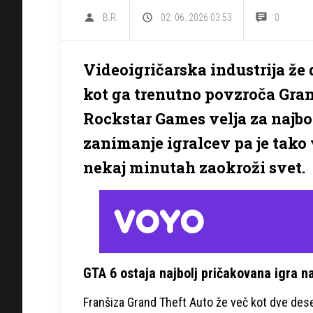
B.R.
02. 06. 2026 03.53
0
Videoigričarska industrija že
kot ga trenutno povzroča Gran
Rockstar Games velja za najbol
zanimanje igralcev pa je tako
nekaj minutah zaokroži svet.
GTA 6 ostaja najbolj pričakovana igra n
Franšiza Grand Theft Auto že več kot dve deset