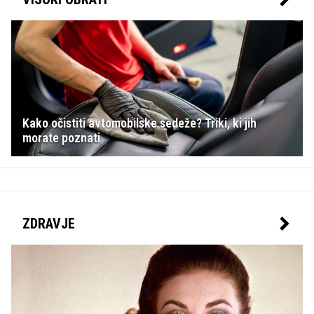
Kako očistiti avtomobilske sedeže? Triki, ki jih
morate poznati
ZDRAVJE