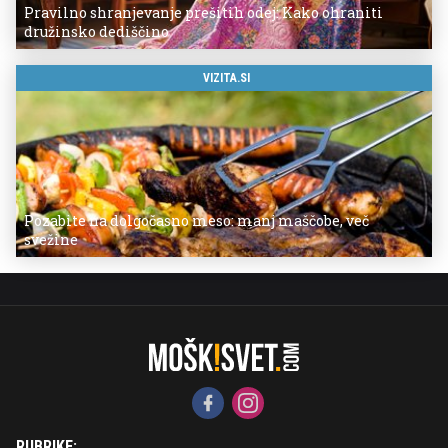
Pravilno shranjevanje prešitih odej: Kako ohraniti
družinsko dediščino
VIZITA.SI
Pozabite na dolgočasno meso: manj maščobe, več
svežine
RUBRIKE: