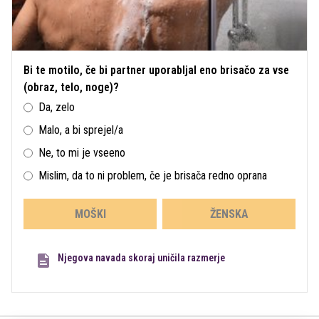
Bi te motilo, če bi partner uporabljal eno brisačo za vse
(obraz, telo, noge)?
Da, zelo
Malo, a bi sprejel/a
Ne, to mi je vseeno
Mislim, da to ni problem, če je brisača redno oprana
MOŠKI
ŽENSKA
Njegova navada skoraj uničila razmerje