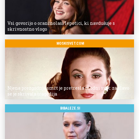
Vsi govorijo o oranžnolasi lepotici, ki navdušuje s
skrivnostno vlogo
MOSKISVET.COM
Njena prezgodnja smrt je pretresla modni svet: za slavo
se je skrivala tragedija
BIBALEZE.SI