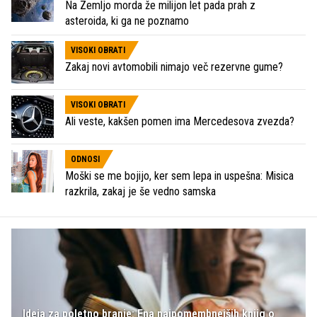
Na Zemljo morda že milijon let pada prah z
asteroida, ki ga ne poznamo
VISOKI OBRATI
Zakaj novi avtomobili nimajo več rezervne gume?
VISOKI OBRATI
Ali veste, kakšen pomen ima Mercedesova zvezda?
ODNOSI
Moški se me bojijo, ker sem lepa in uspešna: Misica
razkrila, zakaj je še vedno samska
Ideja za poletno branje: Ena najpomembnejših knjig o