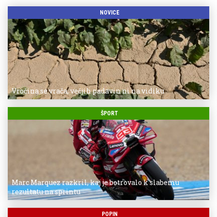
NOVICE
Vročina se vrača, večjih padavin ni na vidiku
ŠPORT
Marc Marquez razkril, kaj je botrovalo k slabemu
rezultatu na sprintu
POPIN