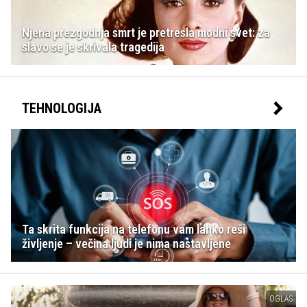
Njena prezgodnja smrt je pretresla modni svet: za
slavo se je skrivala tragedija
TEHNOLOGIJA
Ta skrita funkcija na telefonu vam lahko reši
življenje – večina ljudi je nima nastavljene
OGLAS