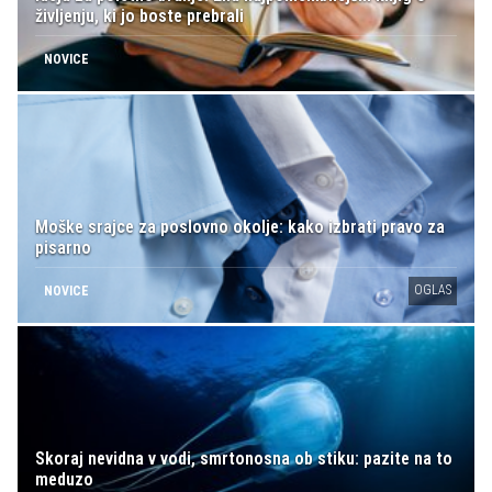
življenju, ki jo boste prebrali
NOVICE
Moške srajce za poslovno okolje: kako izbrati pravo za
pisarno
OGLAS
NOVICE
Skoraj nevidna v vodi, smrtonosna ob stiku: pazite na to
meduzo