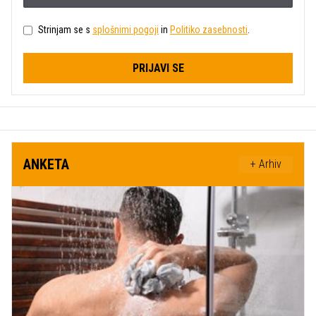
Strinjam se s
splošnimi pogoji
in
Politiko zasebnosti
.
PRIJAVI SE
ANKETA
+ Arhiv