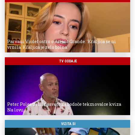
Parvani Violet ostro o Ariani Grande: 'Kraljica se ni
vrnila. Kraljica je zelo bolna'
TV ODDAJE
Peter Poles delil nasvete za bodoče tekmovalce kviza
Na lovu
VIZITA.SI