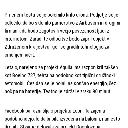
Pri enem testu se je polomilo krilo drona. Podjetje se je
odločilo, da bo sklenilo parnerstvo z Airbusom in drugimi
firmami, da bodo zagotovili večjo povezanost ljudi z
internetom. Zaradi te odločitve bodo zaprli objekt v
Združenem kraljestvu, kjer so gradili tehnologijo za
omenjen načrt.
Letalo, narejeno za projekt Aquila ima razpon kril takšen
kot Boeing 737, tehta pa podobno kot tipični družinski
avtomobil. Čez dan se je polnil na sončno energijo, čez
noč pa na baterije. Testno je zdržal v zraku 90 minut.
Facebook pa razmišlja o projektu Loon. Ta zajema
podobno idejo, le da bi bila izvedena na balonih, namesto
dronih. Stvar je delovala za projekt Googlovega