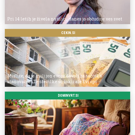
Pri 14 letih je živela na ulici, danes jo občuduje ves svet
CEKIN.SI
Mislite, da je milijon evrov dovolj za sanjsko
stanovanje? Te številke so šokirale Evropo
DOMINVRT.SI