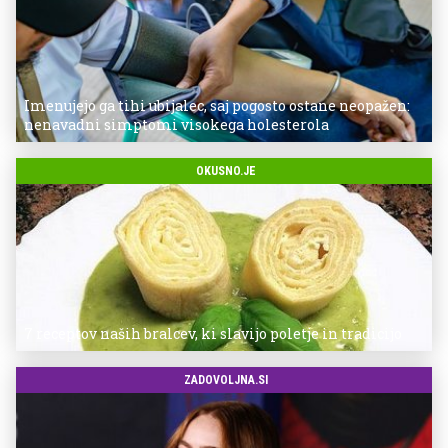
Imenujejo ga tihi ubijalec, saj pogosto ostane neopažen:
nenavadni simptomi visokega holesterola
OKUSNO.JE
7 receptov naših bralcev, ki slavijo poletje in tradicijo
ZADOVOLJNA.SI