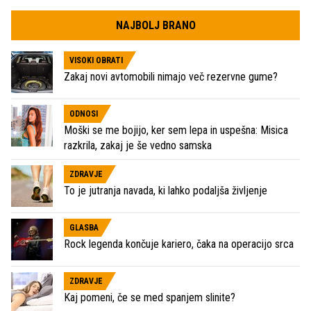
NAJBOLJ BRANO
VISOKI OBRATI
Zakaj novi avtomobili nimajo več rezervne gume?
ODNOSI
Moški se me bojijo, ker sem lepa in uspešna: Misica
razkrila, zakaj je še vedno samska
ZDRAVJE
To je jutranja navada, ki lahko podaljša življenje
GLASBA
Rock legenda končuje kariero, čaka na operacijo srca
ZDRAVJE
Kaj pomeni, če se med spanjem slinite?