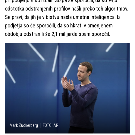
pri podjetju niso izdali. So pa še sporočili, da so 99,6
odstotka odstranjenih profilov našli preko teh algoritmov.
Se pravi, da jih je v bistvu našla umetna inteligenca. Iz
podjetja so še sporočili, da so hkrati v omenjenem
obdobju odstranili še 2,1 milijarde spam sporočil.
Mark Zuckerberg
FOTO: AP