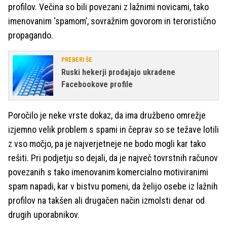
profilov. Večina so bili povezani z lažnimi novicami, tako
imenovanim ‘spamom’, sovražnim govorom in teroristično
propagando.
PREBERI ŠE
Ruski hekerji prodajajo ukradene
Facebookove profile
Poročilo je neke vrste dokaz, da ima družbeno omrežje
izjemno velik problem s spami in čeprav so se težave lotili
z vso močjo, pa je najverjetneje ne bodo mogli kar tako
rešiti. Pri podjetju so dejali, da je največ tovrstnih računov
povezanih s tako imenovanim komercialno motiviranimi
spam napadi, kar v bistvu pomeni, da želijo osebe iz lažnih
profilov na takšen ali drugačen način izmolsti denar od
drugih uporabnikov.