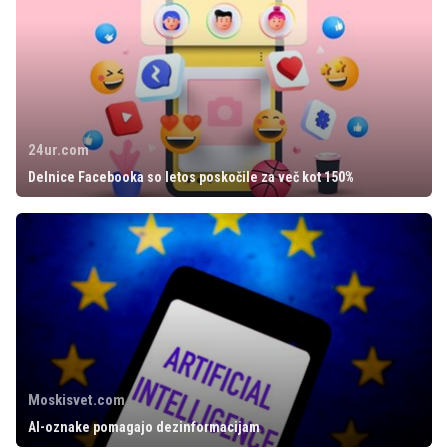
24ur.com
Delnice Facebooka so letos poskočile za več kot 150%
Moskisvet.com
AI-oznake pomagajo dezinformacijam