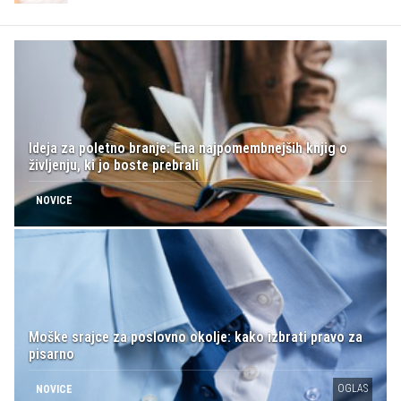
Ideja za poletno branje: Ena najpomembnejših knjig o
življenju, ki jo boste prebrali
NOVICE
Moške srajce za poslovno okolje: kako izbrati pravo za
pisarno
OGLAS
NOVICE