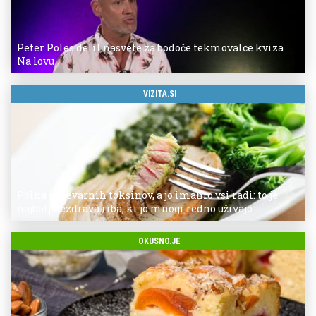
Peter Poles delil nasvete za bodoče tekmovalce kviza
Na lovu
VIZITA.SI
Polna je nevarnih toksinov, a jo imamo vsi radi: to je
najbolj nezdrava riba, ki jo mnogi redno uživajo
OKUSNO.JE