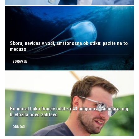
Skoraj nevidna v vodi, smrtonosna ob stiku: pazite na to
meduzo
ZDRAVJE
Bo moral Luka Dončić odšteti 43 milijonov? Anamaria naj
bi vložila novo zahtevo
ODNOSI