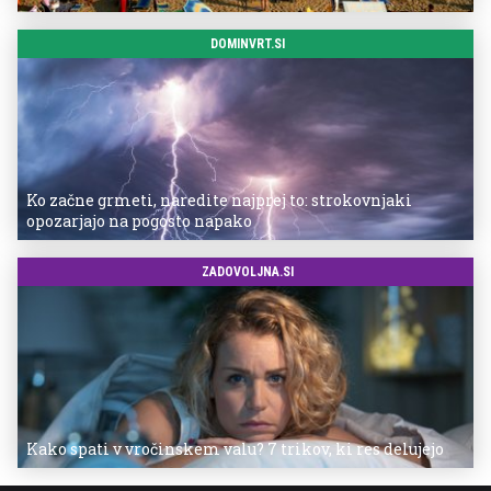
DOMINVRT.SI
Ko začne grmeti, naredite najprej to: strokovnjaki
opozarjajo na pogosto napako
ZADOVOLJNA.SI
Kako spati v vročinskem valu? 7 trikov, ki res delujejo