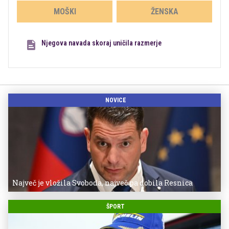
MOŠKI
ŽENSKA
Njegova navada skoraj uničila razmerje
NOVICE
Največ je vložila Svoboda, največ pa dobila Resnica
ŠPORT