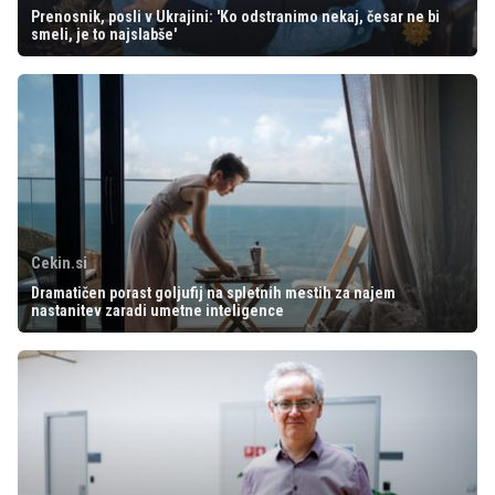
Prenosnik, posli v Ukrajini: 'Ko odstranimo nekaj, česar ne bi
smeli, je to najslabše'
Cekin.si
Dramatičen porast goljufij na spletnih mestih za najem
nastanitev zaradi umetne inteligence