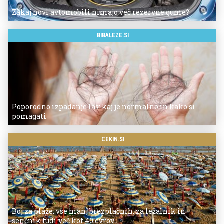
Zakaj novi avtomobili nimajo več rezervne gume?
BIBALEZE.SI
Poporodno izpadanje las: kaj je normalno in kako si
pomagati
CEKIN.SI
Boj za plaže: vse manj brezplačnih, za ležalnik in
senčnik tudi več kot 40 evrov