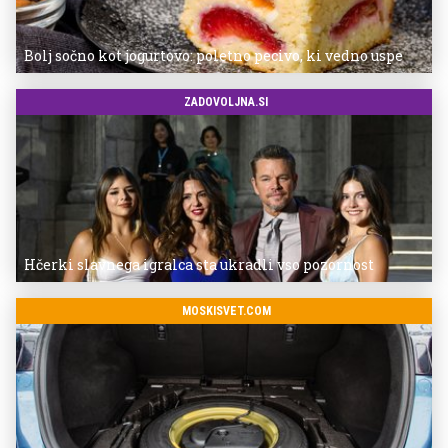
Bolj sočno kot jogurtovo: poletno pecivo, ki vedno uspe
ZADOVOLJNA.SI
Hčerki slavnega igralca sta ukradli vso pozornost
MOSKISVET.COM