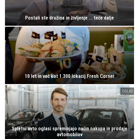
Postali ste družina in življenje ... teče dalje
10 let in več kot 1.300 lokacij Fresh Corner
OGLAS
Spletni avto oglasi spreminjajo način nakupa in prodaje
avtomobilov