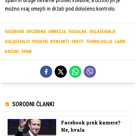
spam in druge nevarne profile/vsebine, a očitno jih je
možno vsaj omejiti in držati pod določeno kontrolo.
FACEBOOK
DRUŽBENA
OMREŽJA
SOCIALNA
OGLAŠEVANJE
OGLAŠEVALCI
PODATKI
KONTAKTI
SKRITI
TEHNOLOGIJA
LAŽNI
RAČUNI
SPAM
SORODNI ČLANKI
Facebook prek kamere?
Ne, hvala