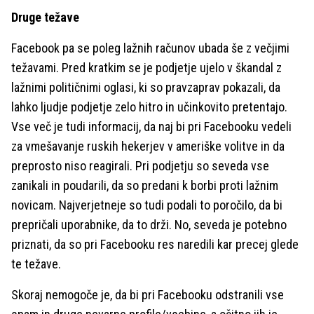
Druge težave
Facebook pa se poleg lažnih računov ubada še z večjimi
težavami. Pred kratkim se je podjetje ujelo v škandal z
lažnimi političnimi oglasi, ki so pravzaprav pokazali, da
lahko ljudje podjetje zelo hitro in učinkovito pretentajo.
Vse več je tudi informacij, da naj bi pri Facebooku vedeli
za vmešavanje ruskih hekerjev v ameriške volitve in da
preprosto niso reagirali. Pri podjetju so seveda vse
zanikali in poudarili, da so predani k borbi proti lažnim
novicam. Najverjetneje so tudi podali to poročilo, da bi
prepričali uporabnike, da to drži. No, seveda je potebno
priznati, da so pri Facebooku res naredili kar precej glede
te težave.
Skoraj nemogoče je, da bi pri Facebooku odstranili vse