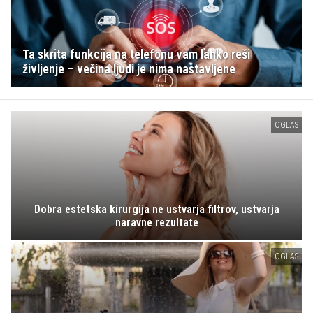
Ta skrita funkcija na telefonu vam lahko reši
življenje – večina ljudi je nima nastavljene
OGLAS
Dobra estetska kirurgija ne ustvarja filtrov, ustvarja
naravne rezultate
OGLAS