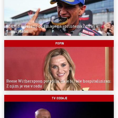
Martin suvereno do zmage na sprinterski dirki v
Silverstonu
POPIN
Reese Witherspoon potrdila, da je bil oče hospitaliziran:
Z njim je vse v redu
TV ODDAJE