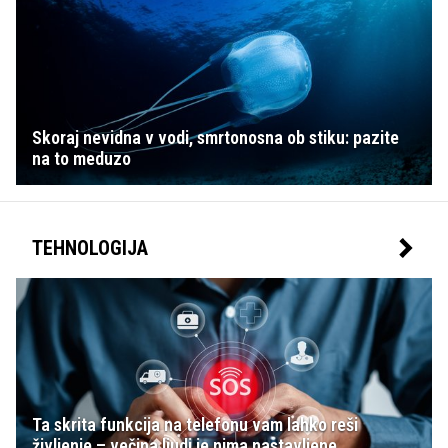
Skoraj nevidna v vodi, smrtonosna ob stiku: pazite
na to meduzo
TEHNOLOGIJA
Ta skrita funkcija na telefonu vam lahko reši
življenje – večina ljudi je nima nastavljene