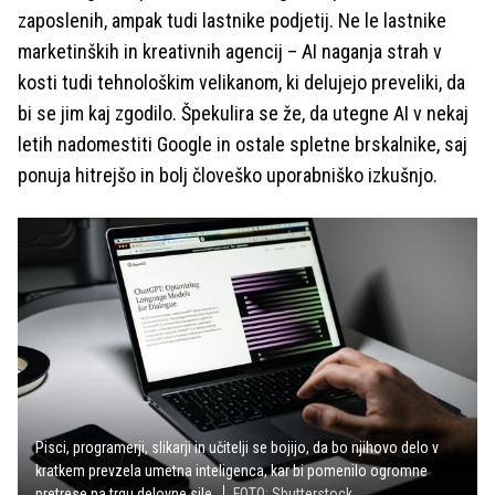
zaposlenih, ampak tudi lastnike podjetij. Ne le lastnike
marketinških in kreativnih agencij – AI naganja strah v
kosti tudi tehnološkim velikanom, ki delujejo preveliki, da
bi se jim kaj zgodilo. Špekulira se že, da utegne AI v nekaj
letih nadomestiti Google in ostale spletne brskalnike, saj
ponuja hitrejšo in bolj človeško uporabniško izkušnjo.
Pisci, programerji, slikarji in učitelji se bojijo, da bo njihovo delo v
kratkem prevzela umetna inteligenca, kar bi pomenilo ogromne
pretrese na trgu delovne sile.
FOTO: Shutterstock