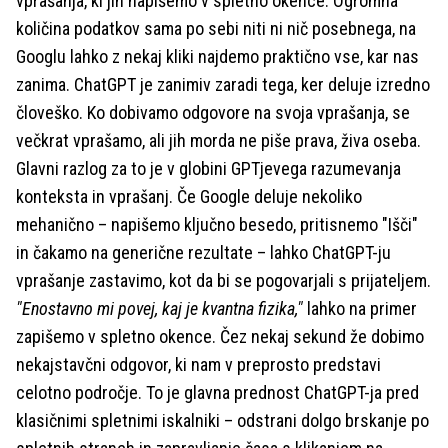
vprašanja, ki jih napišemo v spletno okence. Ogromna
količina podatkov sama po sebi niti ni nič posebnega, na
Googlu lahko z nekaj kliki najdemo praktično vse, kar nas
zanima. ChatGPT je zanimiv zaradi tega, ker deluje izredno
človeško. Ko dobivamo odgovore na svoja vprašanja, se
večkrat vprašamo, ali jih morda ne piše prava, živa oseba.
Glavni razlog za to je v globini GPTjevega razumevanja
konteksta in vprašanj. Če Google deluje nekoliko
mehanično – napišemo ključno besedo, pritisnemo "Išči"
in čakamo na generične rezultate – lahko ChatGPT-ju
vprašanje zastavimo, kot da bi se pogovarjali s prijateljem.
"Enostavno mi povej, kaj je kvantna fizika,"
lahko na primer
zapišemo v spletno okence. Čez nekaj sekund že dobimo
nekajstavčni odgovor, ki nam v preprosto predstavi
celotno področje. To je glavna prednost ChatGPT-ja pred
klasičnimi spletnimi iskalniki – odstrani dolgo brskanje po