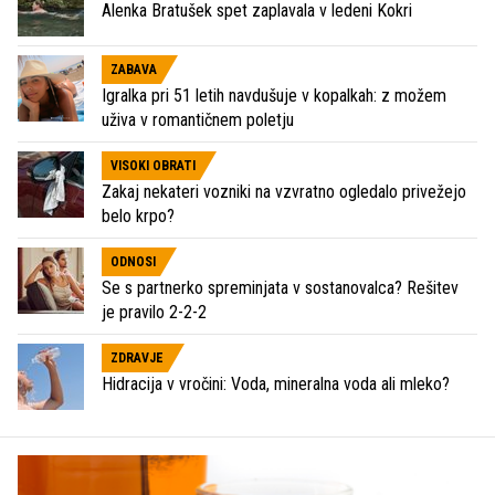
Alenka Bratušek spet zaplavala v ledeni Kokri
ZABAVA
Igralka pri 51 letih navdušuje v kopalkah: z možem
uživa v romantičnem poletju
VISOKI OBRATI
Zakaj nekateri vozniki na vzvratno ogledalo privežejo
belo krpo?
ODNOSI
Se s partnerko spreminjata v sostanovalca? Rešitev
je pravilo 2-2-2
ZDRAVJE
Hidracija v vročini: Voda, mineralna voda ali mleko?