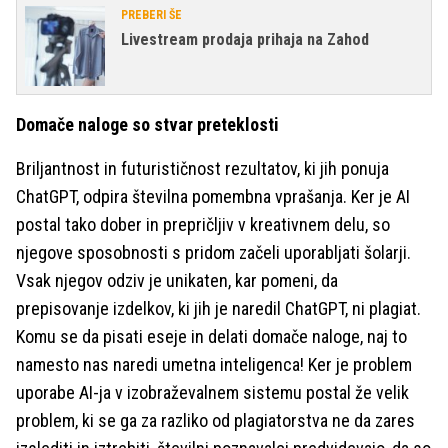
PREBERI ŠE
Livestream prodaja prihaja na Zahod
Domače naloge so stvar preteklosti
Briljantnost in futurističnost rezultatov, ki jih ponuja
ChatGPT, odpira številna pomembna vprašanja. Ker je AI
postal tako dober in prepričljiv v kreativnem delu, so
njegove sposobnosti s pridom začeli uporabljati šolarji.
Vsak njegov odziv je unikaten, kar pomeni, da
prepisovanje izdelkov, ki jih je naredil ChatGPT, ni plagiat.
Komu se da pisati eseje in delati domače naloge, naj to
namesto nas naredi umetna inteligenca! Ker je problem
uporabe AI-ja v izobraževalnem sistemu postal že velik
problem, ki se ga za razliko od plagiatorstva ne da zares