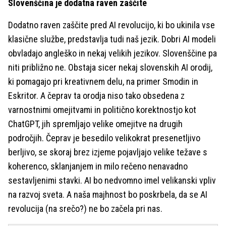
Slovenščina je dodatna raven zaščite
Dodatno raven zaščite pred AI revolucijo, ki bo ukinila vse
klasične službe, predstavlja tudi naš jezik. Dobri AI modeli
obvladajo angleško in nekaj velikih jezikov. Slovenščine pa
niti približno ne. Obstaja sicer nekaj slovenskih AI orodij,
ki pomagajo pri kreativnem delu, na primer Smodin in
Eskritor. A čeprav ta orodja niso tako obsedena z
varnostnimi omejitvami in politično korektnostjo kot
ChatGPT, jih spremljajo velike omejitve na drugih
področjih. Čeprav je besedilo velikokrat presenetljivo
berljivo, se skoraj brez izjeme pojavljajo velike težave s
koherenco, sklanjanjem in milo rečeno nenavadno
sestavljenimi stavki. AI bo nedvomno imel velikanski vpliv
na razvoj sveta. A naša majhnost bo poskrbela, da se AI
revolucija (na srečo?) ne bo začela pri nas.