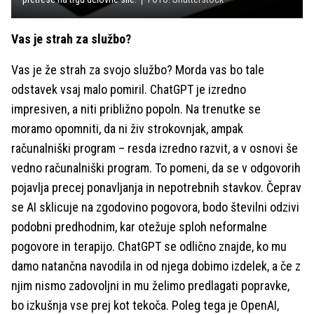
Vas je strah za službo?
Vas je že strah za svojo službo? Morda vas bo tale
odstavek vsaj malo pomiril. ChatGPT je izredno
impresiven, a niti približno popoln. Na trenutke se
moramo opomniti, da ni živ strokovnjak, ampak
računalniški program – resda izredno razvit, a v osnovi še
vedno računalniški program. To pomeni, da se v odgovorih
pojavlja precej ponavljanja in nepotrebnih stavkov. Čeprav
se AI sklicuje na zgodovino pogovora, bodo številni odzivi
podobni predhodnim, kar otežuje sploh neformalne
pogovore in terapijo. ChatGPT se odlično znajde, ko mu
damo natančna navodila in od njega dobimo izdelek, a če z
njim nismo zadovoljni in mu želimo predlagati popravke,
bo izkušnja vse prej kot tekoča. Poleg tega je OpenAI,