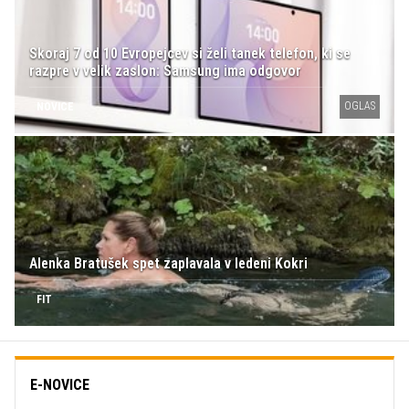
Skoraj 7 od 10 Evropejcev si želi tanek telefon, ki se
razpre v velik zaslon: Samsung ima odgovor
OGLAS
NOVICE
Alenka Bratušek spet zaplavala v ledeni Kokri
FIT
E-NOVICE