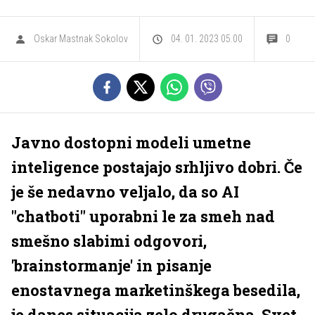
Oskar Mastnak Sokolov
04. 01. 2023 05.00
0
Javno dostopni modeli umetne
inteligence postajajo srhljivo dobri. Če
je še nedavno veljalo, da so AI
"chatboti" uporabni le za smeh nad
smešno slabimi odgovori,
'brainstormanje' in pisanje
enostavnega marketinškega besedila,
je danes situacija zelo drugačna. Svet