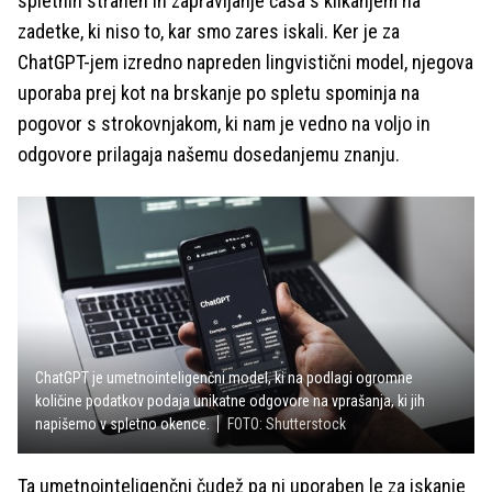
spletnih straneh in zapravljanje časa s klikanjem na
zadetke, ki niso to, kar smo zares iskali. Ker je za
ChatGPT-jem izredno napreden lingvistični model, njegova
uporaba prej kot na brskanje po spletu spominja na
pogovor s strokovnjakom, ki nam je vedno na voljo in
odgovore prilagaja našemu dosedanjemu znanju.
ChatGPT je umetnointeligenčni model, ki na podlagi ogromne
količine podatkov podaja unikatne odgovore na vprašanja, ki jih
napišemo v spletno okence.
FOTO: Shutterstock
Ta umetnointeligenčni čudež pa ni uporaben le za iskanje