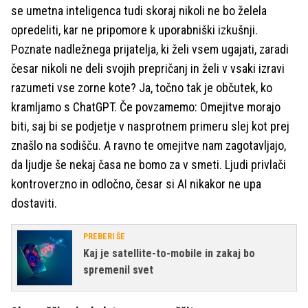
se umetna inteligenca tudi skoraj nikoli ne bo želela
opredeliti, kar ne pripomore k uporabniški izkušnji.
Poznate nadležnega prijatelja, ki želi vsem ugajati, zaradi
česar nikoli ne deli svojih prepričanj in želi v vsaki izravi
razumeti vse zorne kote? Ja, točno tak je občutek, ko
kramljamo s ChatGPT. Če povzamemo: Omejitve morajo
biti, saj bi se podjetje v nasprotnem primeru slej kot prej
znašlo na sodišču. A ravno te omejitve nam zagotavljajo,
da ljudje še nekaj časa ne bomo za v smeti. Ljudi privlači
kontroverzno in odločno, česar si AI nikakor ne upa
dostaviti.
PREBERI ŠE
Kaj je satellite-to-mobile in zakaj bo
spremenil svet