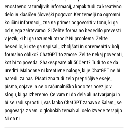
enostavno razumljivih informacij, ampak tudi za kreativno
delo in klasičen človeški pogovor. Ker temelji na ogromni
količini informacij, zna na primer odgovoriti v tonu, ki ga
od njega zahtevamo. Si želite formalno besedilo prevesti
v jezik, ki bi ga razumeli otroci? Ni problema. Želite
besedilo, ki ste ga napisali, izboljšati in spremeniti v bolj
formalno obliko? ChatGPT to zmore. Želite nekaj povedati,
kot bi to povedal Shakespeare ali 50Cent? Tudi to se da
urediti. Malodane ni kreativne naloge, ki je ChatGPT ne bi
naredil za nas. Pisati zna tudi zelo prepričljive eseje,
pisma, objave in celo računalniško kodo ter poezijo v
slogu, ki ga izberemo. Če vam ni do dela ali ustvarjanja in
bi se radi sprostili, vas lahko ChatGPT zabava s šalami, se
pogovarja z vami o globokih temah ali celo izvede terapijo.
Ni da ni.