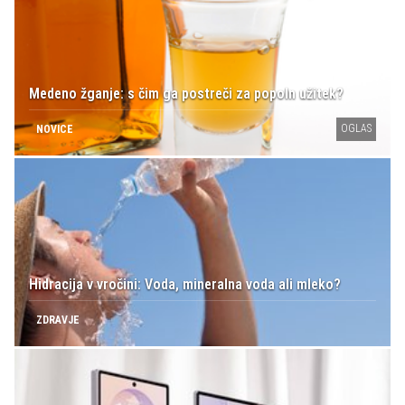
Medeno žganje: s čim ga postreči za popoln užitek?
OGLAS
NOVICE
Hidracija v vročini: Voda, mineralna voda ali mleko?
ZDRAVJE