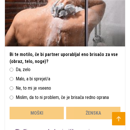
Bi te motilo, če bi partner uporabljal eno brisačo za vse
(obraz, telo, noge)?
Da, zelo
Malo, a bi sprejel/a
Ne, to mi je vseeno
Mislim, da to ni problem, če je brisača redno oprana
MOŠKI
ŽENSKA