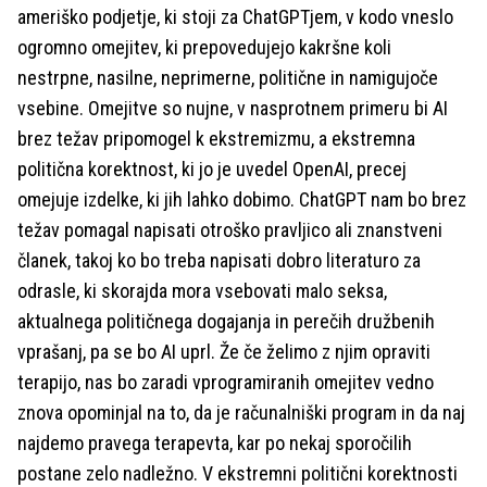
ameriško podjetje, ki stoji za ChatGPTjem, v kodo vneslo
ogromno omejitev, ki prepovedujejo kakršne koli
nestrpne, nasilne, neprimerne, politične in namigujoče
vsebine. Omejitve so nujne, v nasprotnem primeru bi AI
brez težav pripomogel k ekstremizmu, a ekstremna
politična korektnost, ki jo je uvedel OpenAI, precej
omejuje izdelke, ki jih lahko dobimo. ChatGPT nam bo brez
težav pomagal napisati otroško pravljico ali znanstveni
članek, takoj ko bo treba napisati dobro literaturo za
odrasle, ki skorajda mora vsebovati malo seksa,
aktualnega političnega dogajanja in perečih družbenih
vprašanj, pa se bo AI uprl. Že če želimo z njim opraviti
terapijo, nas bo zaradi vprogramiranih omejitev vedno
znova opominjal na to, da je računalniški program in da naj
najdemo pravega terapevta, kar po nekaj sporočilih
postane zelo nadležno. V ekstremni politični korektnosti