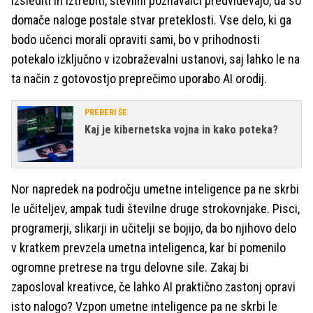
izslediti in iztrebiti, številni poznavalci predvidevajo, da so
domače naloge postale stvar preteklosti. Vse delo, ki ga
bodo učenci morali opraviti sami, bo v prihodnosti
potekalo izključno v izobraževalni ustanovi, saj lahko le na
ta način z gotovostjo preprečimo uporabo AI orodij.
PREBERI ŠE
Kaj je kibernetska vojna in kako poteka?
Nor napredek na področju umetne inteligence pa ne skrbi
le učiteljev, ampak tudi številne druge strokovnjake. Pisci,
programerji, slikarji in učitelji se bojijo, da bo njihovo delo
v kratkem prevzela umetna inteligenca, kar bi pomenilo
ogromne pretrese na trgu delovne sile. Zakaj bi
zaposloval kreativce, če lahko AI praktično zastonj opravi
isto nalogo? Vzpon umetne inteligence pa ne skrbi le