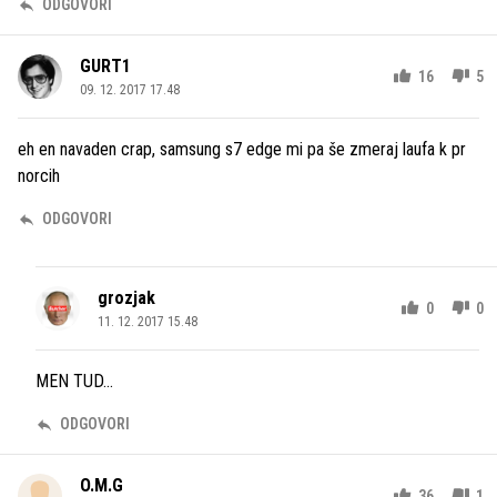
ODGOVORI
GURT1
16
5
09. 12. 2017 17.48
eh en navaden crap, samsung s7 edge mi pa še zmeraj laufa k pr
norcih
ODGOVORI
grozjak
0
0
11. 12. 2017 15.48
MEN TUD...
ODGOVORI
O.M.G
36
1