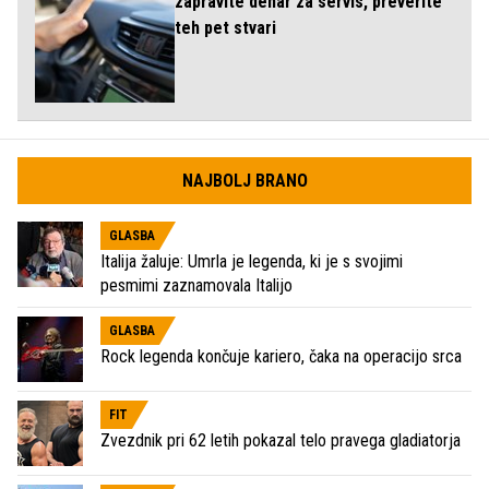
zapravite denar za servis, preverite
teh pet stvari
NAJBOLJ BRANO
GLASBA
Italija žaluje: Umrla je legenda, ki je s svojimi
pesmimi zaznamovala Italijo
GLASBA
Rock legenda končuje kariero, čaka na operacijo srca
FIT
Zvezdnik pri 62 letih pokazal telo pravega gladiatorja