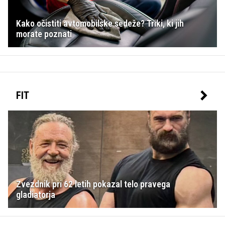
Kako očistiti avtomobilske sedeže? Triki, ki jih
morate poznati
FIT
Zvezdnik pri 62 letih pokazal telo pravega
gladiatorja