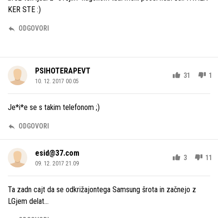
KER STE :)
ODGOVORI
PSIHOTERAPEVT
31
1
10. 12. 2017 00.05
Je*i*e se s takim telefonom ;)
ODGOVORI
esid@37.com
3
11
09. 12. 2017 21.09
Ta zadn cajt da se odkrižajontega Samsung šrota in začnejo z
LGjem delat...