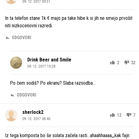
09. 12. 2017 09.51
In ta telefon stane 1k € majo pa take hibe k si jih ne smejo prvošit
niti nizkocenovni razredi.
ODGOVORI
Drink Beer and Smile
2
32
09. 12. 2017 19.28
Po čem sodiš? Po ekranu? Slaba razsodba...
ODGOVORI
sherlock2
12
7
09. 12. 2017 08.40
Iz tega komposta bo še solata začela rasti...ahaahhaaaa,,,kak fajn