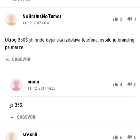
NoBrainsNoTumor
2
1
11. 12. 2017 08.41
Okrog 350$ jih pride dejanska izdelava telefona, ostalo je branding
pa marze.
ODGOVORI
mona
4
0
11. 12. 2017 14.25
ja 35$
ODGOVORI
srecnii
6
0