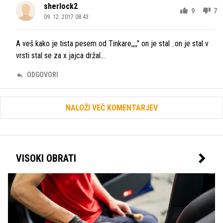
sherlock2
9
7
09. 12. 2017 08.43
A veš kako je tista pesem od Tinkare,,,," on je stal ..on je stal v
vrsti stal se za x jajca držal...
ODGOVORI
NALOŽI VEČ KOMENTARJEV
VISOKI OBRATI