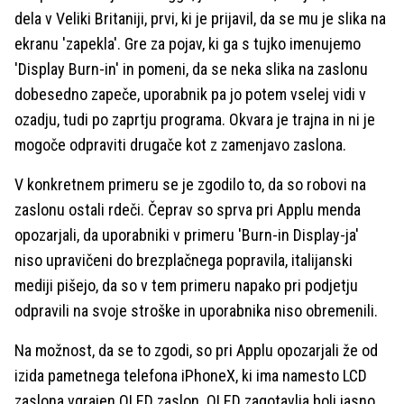
dela v Veliki Britaniji, prvi, ki je prijavil, da se mu je slika na
ekranu 'zapekla'. Gre za pojav, ki ga s tujko imenujemo
'Display Burn-in' in pomeni, da se neka slika na zaslonu
dobesedno zapeče, uporabnik pa jo potem vselej vidi v
ozadju, tudi po zaprtju programa. Okvara je trajna in ni je
mogoče odpraviti drugače kot z zamenjavo zaslona.
V konkretnem primeru se je zgodilo to, da so robovi na
zaslonu ostali rdeči. Čeprav so sprva pri Applu menda
opozarjali, da uporabniki v primeru 'Burn-in Display-ja'
niso upravičeni do brezplačnega popravila, italijanski
mediji pišejo, da so v tem primeru napako pri podjetju
odpravili na svoje stroške in uporabnika niso obremenili.
Na možnost, da se to zgodi, so pri Applu opozarjali že od
izida pametnega telefona iPhoneX, ki ima namesto LCD
zaslona vgrajen OLED zaslon. OLED zagotavlja bolj jasno