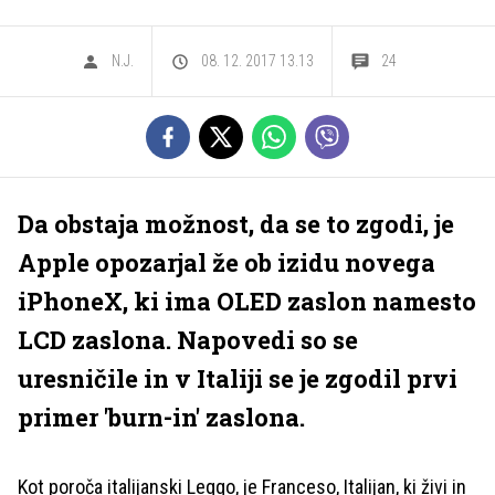
N.J.
08. 12. 2017 13.13
24
Da obstaja možnost, da se to zgodi, je
Apple opozarjal že ob izidu novega
iPhoneX, ki ima OLED zaslon namesto
LCD zaslona. Napovedi so se
uresničile in v Italiji se je zgodil prvi
primer 'burn-in' zaslona.
Kot poroča italijanski Leggo, je Franceso, Italijan, ki živi in