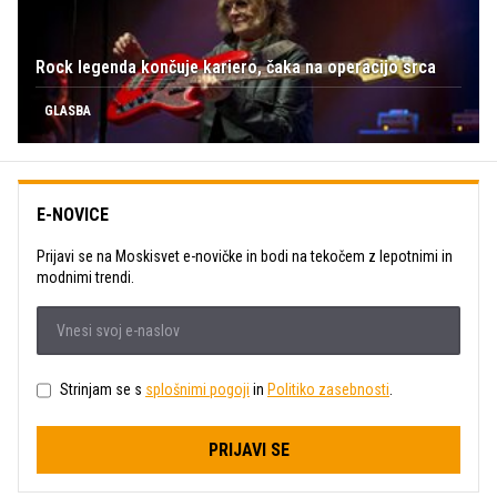
Rock legenda končuje kariero, čaka na operacijo srca
GLASBA
E-NOVICE
Prijavi se na Moskisvet e-novičke in bodi na tekočem z lepotnimi in
modnimi trendi.
Strinjam se s
splošnimi pogoji
in
Politiko zasebnosti
.
PRIJAVI SE