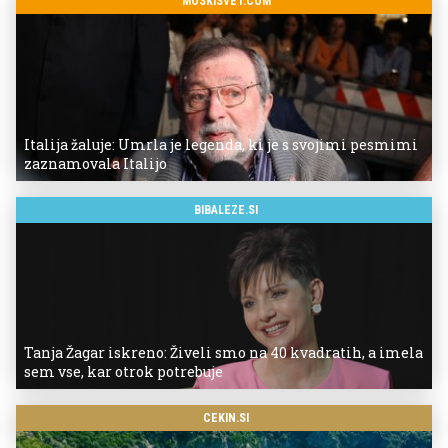
MOSKISVET.COM
Italija žaluje: Umrla je legenda, ki je s svojimi pesmimi
zaznamovala Italijo
BIBALEZE.SI
Tanja Žagar iskreno: Živeli smo na 40 kvadratih, a imela
sem vse, kar otrok potrebuje
CEKIN.SI