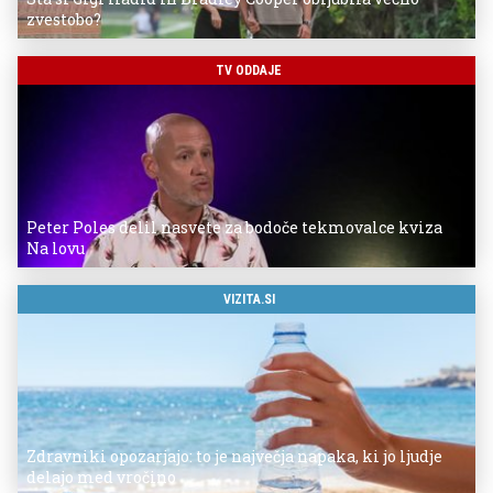
zvestobo?
TV ODDAJE
Peter Poles delil nasvete za bodoče tekmovalce kviza
Na lovu
VIZITA.SI
Zdravniki opozarjajo: to je največja napaka, ki jo ljudje
delajo med vročino