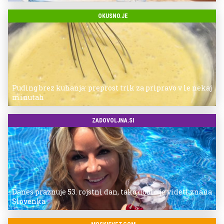
OKUSNO.JE
Puding brez kuhanja: preprost trik za pripravo v le nekaj
minutah
ZADOVOLJNA.SI
Danes praznuje 53. rojstni dan, tako dobro je videti znana
Slovenka