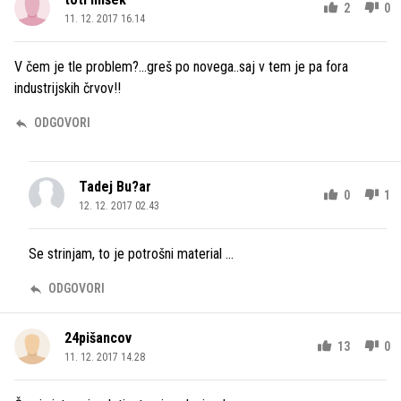
2
0
11. 12. 2017 16.14
V čem je tle problem?...greš po novega..saj v tem je pa fora
industrijskih črvov!!
ODGOVORI
Tadej Bu?ar
0
1
12. 12. 2017 02.43
Se strinjam, to je potrošni material ...
ODGOVORI
24pišancov
13
0
11. 12. 2017 14.28