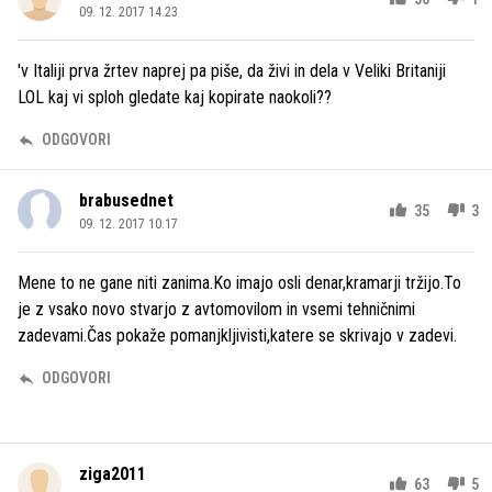
09. 12. 2017 14.23
'v Italiji prva žrtev naprej pa piše, da živi in dela v Veliki Britaniji
LOL kaj vi sploh gledate kaj kopirate naokoli??
ODGOVORI
brabusednet
35
3
09. 12. 2017 10.17
Mene to ne gane niti zanima.Ko imajo osli denar,kramarji tržijo.To
je z vsako novo stvarjo z avtomovilom in vsemi tehničnimi
zadevami.Čas pokaže pomanjkljivisti,katere se skrivajo v zadevi.
ODGOVORI
ziga2011
63
5