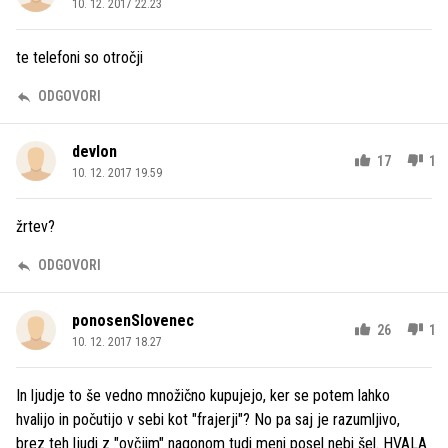
10. 12. 2017 22.23
te telefoni so otročji
ODGOVORI
devlon
17
1
10. 12. 2017 19.59
žrtev?
ODGOVORI
ponosenSlovenec
26
1
10. 12. 2017 18.27
In ljudje to še vedno množično kupujejo, ker se potem lahko
hvalijo in počutijo v sebi kot "frajerji"? No pa saj je razumljivo,
brez teh ljudi z "ovčjim" nagonom tudi meni posel nebi šel. HVALA