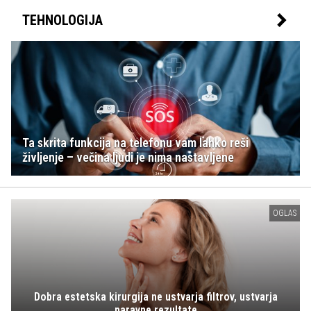
TEHNOLOGIJA
Ta skrita funkcija na telefonu vam lahko reši
življenje – večina ljudi je nima nastavljene
OGLAS
Dobra estetska kirurgija ne ustvarja filtrov, ustvarja
naravne rezultate