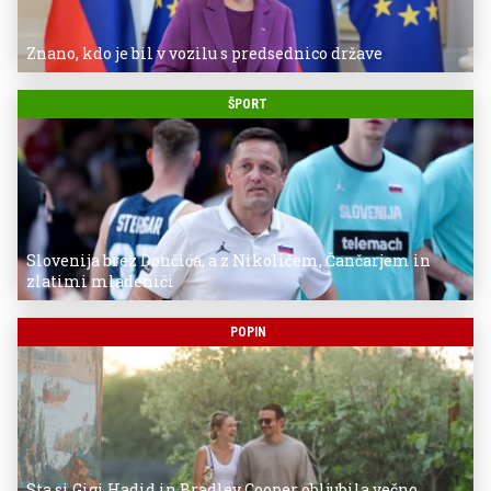
Znano, kdo je bil v vozilu s predsednico države
ŠPORT
Slovenija brez Dončića, a z Nikolićem, Čančarjem in
zlatimi mladeniči
POPIN
Sta si Gigi Hadid in Bradley Cooper obljubila večno