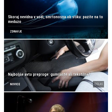
Skoraj nevidna v vodi, smrtonosna ob stiku: pazite na to
meduzo
ZDRAVJE
Najboljše avto preproge: gumijaste ali tekstilne?
OGLAS
NOVICE