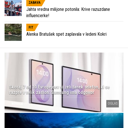
ZABAVA
Jahta vredna milijone potonila: Krive razuzdane
influencerke!
FIT
Alenka Bratušek spet zaplavala v ledeni Kokri
Skoraj 7 od 10 Evropejcev si želi tanek telefon, ki se
razpre v velik zaslon: Samsung ima odgovor
OGLAS
NOVICE