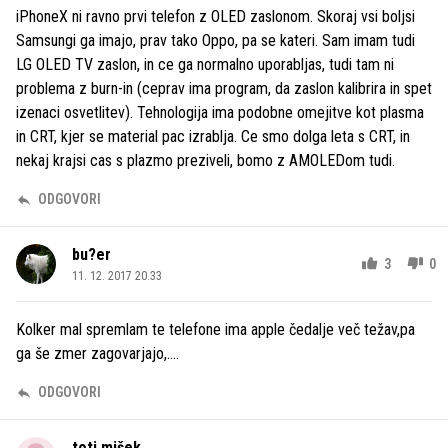
iPhoneX ni ravno prvi telefon z OLED zaslonom. Skoraj vsi boljsi
Samsungi ga imajo, prav tako Oppo, pa se kateri. Sam imam tudi
LG OLED TV zaslon, in ce ga normalno uporabljas, tudi tam ni
problema z burn-in (ceprav ima program, da zaslon kalibrira in spet
izenaci osvetlitev). Tehnologija ima podobne omejitve kot plasma
in CRT, kjer se material pac izrablja. Ce smo dolga leta s CRT, in
nekaj krajsi cas s plazmo preziveli, bomo z AMOLEDom tudi.
ODGOVORI
bu?er
3
0
11. 12. 2017 20.33
Kolker mal spremlam te telefone ima apple čedalje več težav,pa
ga še zmer zagovarjajo,....
ODGOVORI
toti mišek