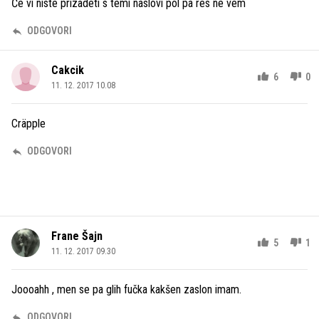
Če vi niste prizadeti s temi naslovi pol pa res ne vem
ODGOVORI
Cakcik
6
0
11. 12. 2017 10.08
Cräpple
ODGOVORI
Frane Šajn
5
1
11. 12. 2017 09.30
Joooahh , men se pa glih fučka kakšen zaslon imam.
ODGOVORI