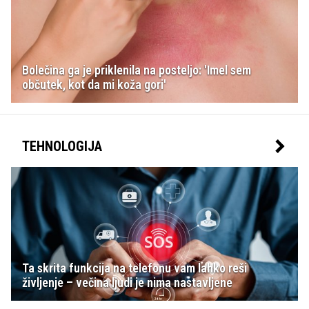
Bolečina ga je priklenila na posteljo: 'Imel sem
občutek, kot da mi koža gori'
TEHNOLOGIJA
Ta skrita funkcija na telefonu vam lahko reši
življenje – večina ljudi je nima nastavljene