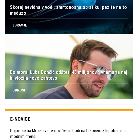
Skoraj nevidna v vodi, smrtonosna ob stiku: pazite na to
meduzo
ZDRAVJE
Bo moral Luka Dončić odšteti 43 milijonov? Anamaria naj
bi vložila novo zahtevo
ODNOSI
E-NOVICE
Prijavi se na Moskisvet e-novičke in bodi na tekočem z lepotnimi in
modnimi trendi.