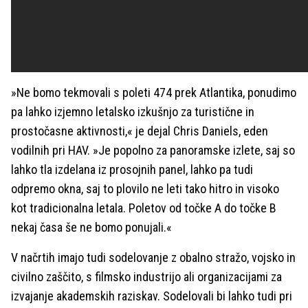
»Ne bomo tekmovali s poleti 474 prek Atlantika, ponudimo
pa lahko izjemno letalsko izkušnjo za turistične in
prostočasne aktivnosti,« je dejal Chris Daniels, eden
vodilnih pri HAV. »Je popolno za panoramske izlete, saj so
lahko tla izdelana iz prosojnih panel, lahko pa tudi
odpremo okna, saj to plovilo ne leti tako hitro in visoko
kot tradicionalna letala. Poletov od točke A do točke B
nekaj časa še ne bomo ponujali.«
V načrtih imajo tudi sodelovanje z obalno stražo, vojsko in
civilno zaščito, s filmsko industrijo ali organizacijami za
izvajanje akademskih raziskav. Sodelovali bi lahko tudi pri