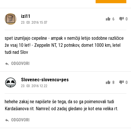
izi11
6
0
23. 03. 2016 15.07
spet izumljajo cepeline - ampak v nemčiji letijo sodobne različice
že vsaj 10 let! - Zeppelin NT, 12 potnikov, domet 1000 km, letel
tudi nad Slov
ODGOVORI
Slovenec-slovencu=pes
8
0
23. 03. 2016 12.22
hehehe zakaj ne napišete še tega, da so ga poimenovali tudi
Kardašianova rit. Namreč od zadaj gledano je kot ena velika rt.
ODGOVORI