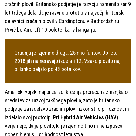
zračnih plovil. Britansko podjetje je razvoju namenilo kar 9
let trdega dela, da je razvilo prototip v največji britanski
delavnici zračnih plovil v Cardingtonu v Bedfordshiru.
Prvič bo Aircraft 10 poletel kar v hangarju.
Gradnja je izjemno draga: 25 mio funtov. Do leta
2018 jih nameravajo izdelati 12. Vsako plovilo naj
bi lahko peljalo po 48 potnikov.
Ameriški vojski naj bi zaradi krčenja proračuna zmanjkalo
sredstev za razvoj takšnega plovila, zato je britansko
podjetje za izdelavo zračnih plovil izkoristilo priložnost in
izdelalo svoj prototip. Pri
Hybrid Air Vehicles (HAV)
verjamejo, da je plovilo, ki je izjemno tiho in ne izpušča
nobenih emisij, prihodnost letalstva.