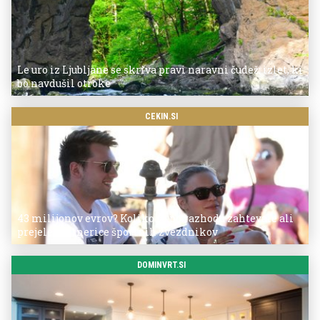
Le uro iz Ljubljane se skriva pravi naravni čudež: izlet, ki
bo navdušil otroke
CEKIN.SI
43 milijonov evrov? Koliko so po razhodu zahtevale ali
prejele partnerice športnih zvezdnikov
DOMINVRT.SI