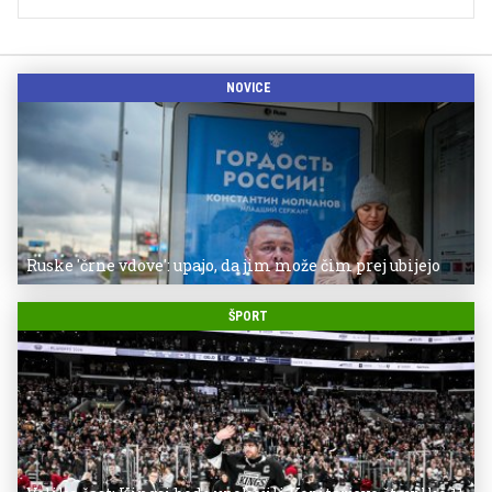
NOVICE
Ruske 'črne vdove': upajo, da jim može čim prej ubijejo
ŠPORT