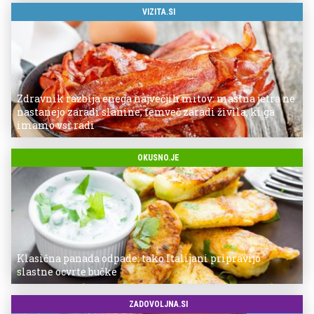
VIZITA.SI
Zdravnik razbija enega največjih mitov: mastna jetra ne
nastanejo zaradi slanine, temveč zaradi živila, ki ga
imamo vsi radi
OKUSNO.JE
Klasična panada odpade: tako Italijani pripravijo
slastne ocvrte bučke
ZADOVOLJNA.SI