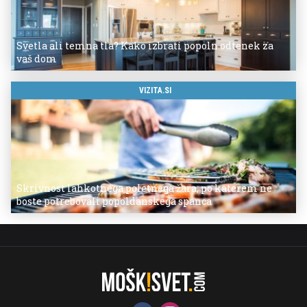
Svetla ali temna tla? Kako izbrati popoln odtenek za
vaš dom
VIZITA.SI
Skrivnost lahkotnega poletnega žara, po katerem ne
boste potrebovali popoldanskega spanca