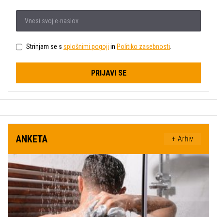
Strinjam se s
splošnimi pogoji
in
Politiko zasebnosti
.
PRIJAVI SE
ANKETA
+ Arhiv