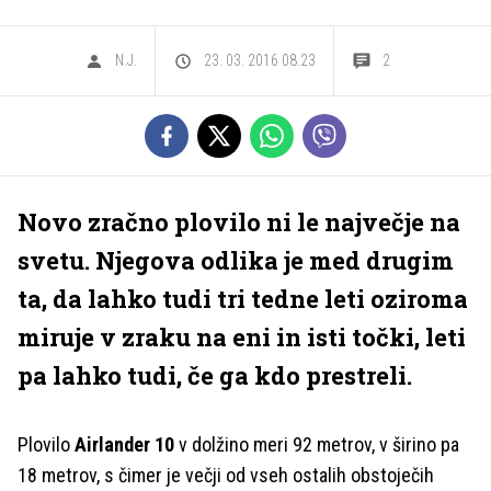
N.J.
23. 03. 2016 08.23
2
Novo zračno plovilo ni le največje na
svetu. Njegova odlika je med drugim
ta, da lahko tudi tri tedne leti oziroma
miruje v zraku na eni in isti točki, leti
pa lahko tudi, če ga kdo prestreli.
Plovilo
Airlander 10
v dolžino meri 92 metrov, v širino pa
18 metrov, s čimer je večji od vseh ostalih obstoječih