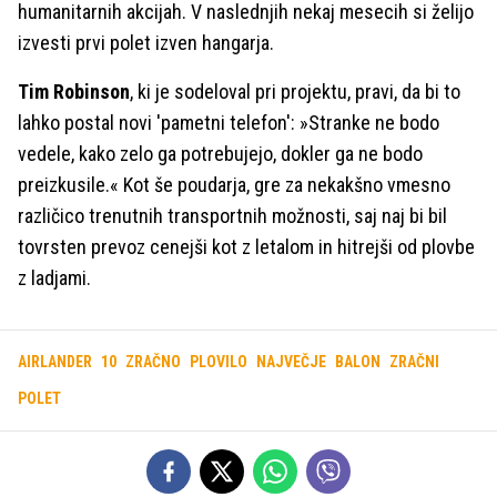
humanitarnih akcijah. V naslednjih nekaj mesecih si želijo
izvesti prvi polet izven hangarja.
Tim Robinson
, ki je sodeloval pri projektu, pravi, da bi to
lahko postal novi 'pametni telefon': »Stranke ne bodo
vedele, kako zelo ga potrebujejo, dokler ga ne bodo
preizkusile.« Kot še poudarja, gre za nekakšno vmesno
različico trenutnih transportnih možnosti, saj naj bi bil
tovrsten prevoz cenejši kot z letalom in hitrejši od plovbe
z ladjami.
AIRLANDER
10
ZRAČNO
PLOVILO
NAJVEČJE
BALON
ZRAČNI
POLET