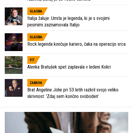
GLASBA
Italija žaluje: Umrla je legenda, ki je s svojimi
pesmimi zaznamovala Italijo
GLASBA
Rock legenda končuje kariero, čaka na operacijo srca
FIT
Alenka Bratušek spet zaplavala v ledeni Kokri
ZABAVA
Brat Angeline Jolie pri 53 letih razkril svojo veliko
skrivnost: 'Zdaj sem končno svoboden'