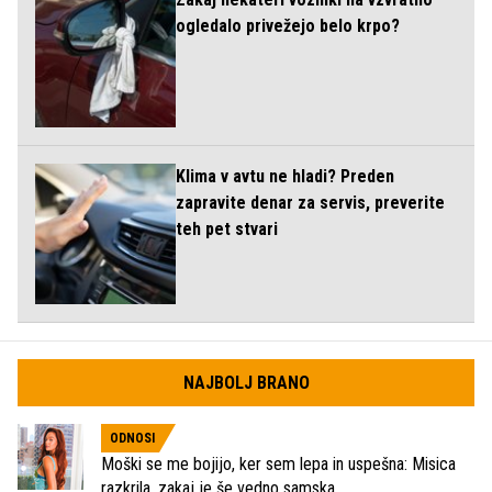
ogledalo privežejo belo krpo?
Klima v avtu ne hladi? Preden
zapravite denar za servis, preverite
teh pet stvari
NAJBOLJ BRANO
ODNOSI
Moški se me bojijo, ker sem lepa in uspešna: Misica
razkrila, zakaj je še vedno samska