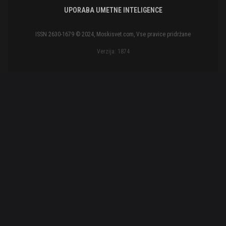
UPORABA UMETNE INTELIGENCE
ISSN 2630-1679 © 2024, Moskisvet.com, Vse pravice pridržane
Verzija: 1874