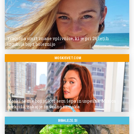
Tragična smrt znane vplivnice, ki je pri 26 letih
izgubila boj z boleznijo
MOSKISVET.COM
Moški se me bojijo, ker sem lepa in uspešna: Misica
razkrila, zakaj je še vedno samska
BIBALEZE.SI