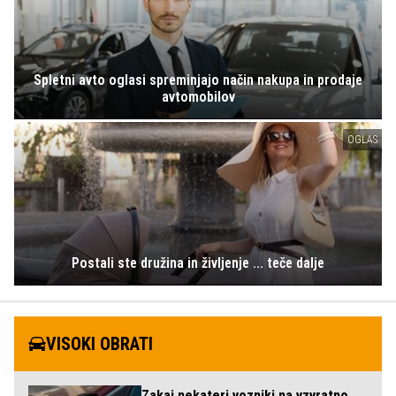
Spletni avto oglasi spreminjajo način nakupa in prodaje
avtomobilov
OGLAS
Postali ste družina in življenje ... teče dalje
VISOKI OBRATI
Zakaj nekateri vozniki na vzvratno