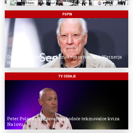
Velika čast: Kingsi bodo upokojili Kopitarjevo številko 11
POPIN
Donostia za nemškega filmskega ustvarjalca Wernerja
Herzoga
TV ODDAJE
Peter Poles delil nasvete za bodoče tekmovalce kviza
Na lovu