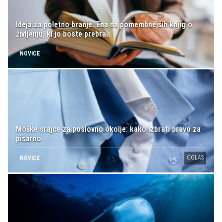
Ideja za poletno branje: Ena najpomembnejših knjig o
življenju, ki jo boste prebrali
NOVICE
Moške srajce za poslovno okolje: kako izbrati pravo za
pisarno
OGLAS
NOVICE